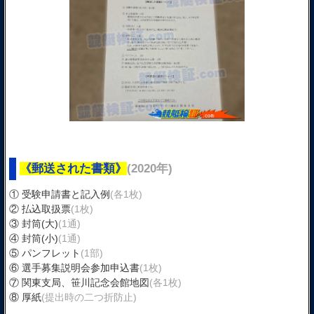
《郵送された書類》
(2020年)
① 受験申請書と記入例
(各1枚)
② 払込取扱票
(1枚)
③ 封筒(大)
(1通)
④ 封筒(小)
(1通)
⑤ パンフレット
(1部)
⑥ 選手募集説明会参加申込書
(1枚)
⑦ 関東支局、笹川記念会館地図
(各1枚)
⑧ 厚紙
(提出時の二つ折防止)