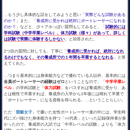
…もう少し具体的な話をしてみようと思い「
実際どんな試験がある
のか？
」また、「
養成所に受かれば絶対にボートレーサーになれる
のか？
」などと、少々アホっぽい質問もしてみると、「
試験的には
学科試験（中学卒業レベル）、体力試験（様々）があって、詳しく
は試験で実際に体験するしかない
」と回答された。
2つ目の質問に対しても、丁寧に「
養成所に受かれば、絶対になれ
るわけでもなく、その養成所での１年間を卒業するとなれる
」と答
えてくれた。
…つまり基本的には身体能力などで優れている人以外、基本的には
全員ボートレーサーの経験はゼロ
ということなので、「
中学卒業レ
ベル
」の学科試験と「
体力試験
」をパスすれば養成所に受かり、あ
とは根性で卒業すれば、養成所の入学から1年後には晴れて卒業で
「ボートレーサー」になる資格を得られる。…ということらしい。
ただ「
競艇女子
」で書いた女性ボートレーサー達の中には、学生時
代にズバ抜けた身体能力を持つ「○○代表」といった記録保持者が多
かったので、養成所の入試では「中卒レベルの試験」よりも「体力