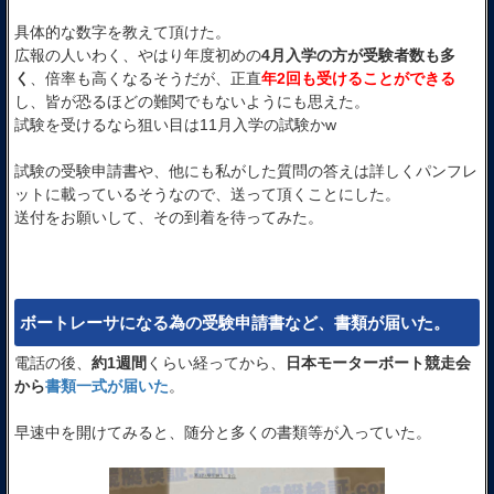
具体的な数字を教えて頂けた。
広報の人いわく、やはり年度初めの
4月入学の方が受験者数も多
く
、倍率も高くなるそうだが、正直
年2回も受けることができる
し、皆が恐るほどの難関でもないようにも思えた。
試験を受けるなら狙い目は11月入学の試験かw
試験の受験申請書や、他にも私がした質問の答えは詳しくパンフレ
ットに載っているそうなので、送って頂くことにした。
送付をお願いして、その到着を待ってみた。
ボートレーサになる為の受験申請書など、書類が届いた。
電話の後、
約1週間
くらい経ってから、
日本モーターボート競走会
から
書類一式が届いた
。
早速中を開けてみると、随分と多くの書類等が入っていた。