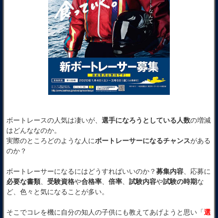
ボートレースの人気は凄いが、
選手になろうとしている人数
の増減
はどんななのか。
実際のところどのような人に
ボートレーサーになるチャンス
がある
のか？
ボートレーサーになるにはどうすればいいのか？
募集内容
、応募に
必要な書類
、
受験資格
や
合格率
、
倍率
、
試験内容
や
試験の時期
な
ど、色々と気になることが多い。
そこでコレを機に自分の知人の子供にも教えてあげようと思い「
選