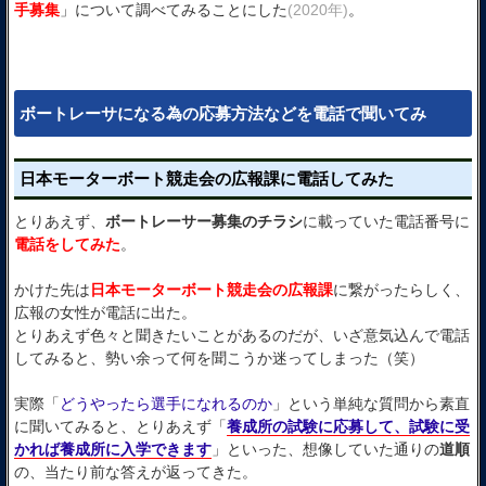
手募集
」について調べてみることにした
(2020年)
。
ボートレーサになる為の応募方法などを電話で聞いてみ
日本モーターボート競走会の広報課に電話してみた
とりあえず、
ボートレーサー募集のチラシ
に載っていた電話番号に
電話をしてみた
。
かけた先は
日本モーターボート競走会の広報課
に繋がったらしく、
広報の女性が電話に出た。
とりあえず色々と聞きたいことがあるのだが、いざ意気込んで電話
してみると、勢い余って何を聞こうか迷ってしまった（笑）
実際「
どうやったら選手になれるのか
」という単純な質問から素直
に聞いてみると、とりあえず「
養成所の試験に応募して、試験に受
かれば養成所に入学できます
」といった、想像していた通りの
道順
の、当たり前な答えが返ってきた。