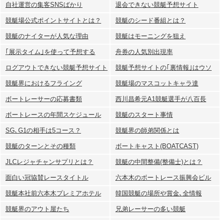
自社運営の集客SNSばかり
退会できない競艇予想サイト
競艇場公式ポイントサイトとは？
競艇のシード番組とは？
競艇のナイターが人気な理由
競艇はモーニングを狙え
｢展示タイム｣を使って予想する
舟券の人気別出現率
ログアウトできない競艇予想サイト
競艇予想サイトの｢裏情報｣はウソ
競艇界におけるフライング
競艇場のマスコットキャラ達
ボートレーサーの応募書類
西川昌希元A1競艇選手が八百長
ボートレースの年間スケジュール
競艇のスタート事情
SG､G1の相手は5コース？
競艇界の師弟関係とは
競艇のターンとその種類
ボートキャスト(BOATCAST)
JLCレジャチャンサプリとは？
競艇の中間整備(整備士)とは？
面白い冠協賛レースタイトル
六本木のボートレース振興会ビル
競艇本社前六本木プレミアホテル
韓国競艇の場所や賞金､全情報
競艇界のアウト屋たち
兄弟レーサーの多い競艇