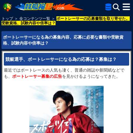
トップ
＞
全コンテンツ一覧
＞
ボートレーサーの応募書類を取り寄せた。
受験資格、試験内容や倍率は？
ボートレーサーになる為の募集内容、応募に必要な書類や受験資
格、試験内容や倍率は？
競艇選手、ボートレーサーになる為の応募は？募集は？
最近ではボートレースの人気も凄く、普通の雑誌や新聞紙などで
も、
ボートレーサー募集の広告
を見かけるようになってきた。