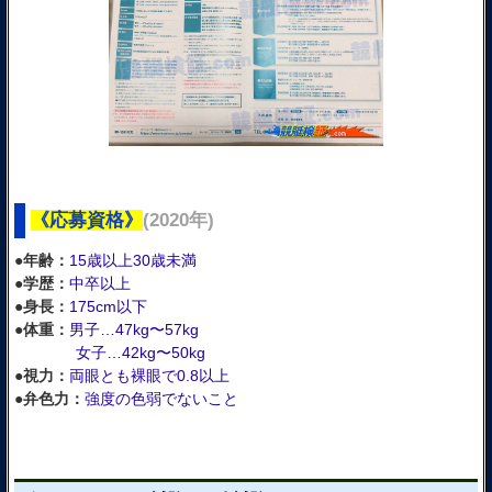
《応募資格》
(2020年)
●年齢：
15歳以上30歳未満
●学歴：
中卒以上
●身長：
175cm以下
●体重：
男子…47kg〜57kg
女子…42kg〜50kg
●視力：
両眼とも裸眼で0.8以上
●弁色力：
強度の色弱でないこと