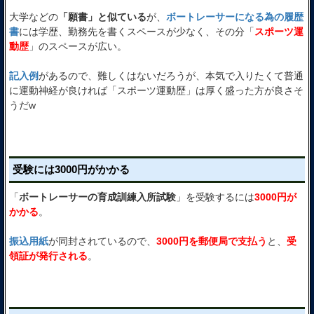
大学などの
「願書」と似ている
が、
ボートレーサーになる為の履歴
書
には学歴、勤務先を書くスペースが少なく、その分「
スポーツ運
動歴
」のスペースが広い。
記入例
があるので、難しくはないだろうが、本気で入りたくて普通
に運動神経が良ければ「スポーツ運動歴」は厚く盛った方が良さそ
うだw
受験には3000円がかかる
「
ボートレーサーの育成訓練入所試験
」を受験するには
3000円が
かかる
。
振込用紙
が同封されているので、
3000円を郵便局で支払う
と、
受
領証が発行される
。