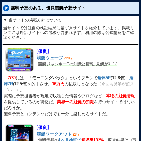
無料予想のある、優良競艇予想サイト
▼ 当サイトの掲載方針について
当サイトでは独自の検証結果に基づきサイトを紹介しています。掲載リ
ンクには外部サイトへの遷移が含まれます。利用の際は公式情報をご確
認ください。
【優良】
競艇ウェーブ
(338)
競艇ジャンキーTの知識と情報､見解がｽｺﾞｲ
7/30
には、「
モーニングパック
」というプランで
唐津5R
(
12.8倍
)→
唐
津7R
(
12.5倍
)を的中させ、
16万円
の払戻しとなった
（今回も見解が超ス
ゴい！）
。
実際に予想担当者が現地で収穫した情報やブログなど、
本物の競艇情報
を提供しているのが特徴だ。
業界一の競艇の知識
を持つサイトではない
だろうか。
無料予想とコンテンツだけでも十分に楽しめるサイトだ。
【優良】
競艇ワークアウト
(24)
無料予想の
1ヶ月検証で
回収率132%
、収支結果はプラ