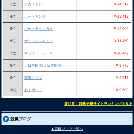
3位
ツカミトレ
¥-14,517
4位
ボートキング
¥-13,413
5位
ボートテクニカル
¥-12,000
6位
ボートレスキュー
¥-11,450
7位
幸せボートレース
¥-10,442
8位
大日本艇国(大日本艇國)
¥-9,775
9位
競艇トップ
¥-9,717
10位
あそボート
¥-9,600
要注意！競艇予想サイトランキングを見る
競艇ブログ
▲競艇ブログ一覧へ