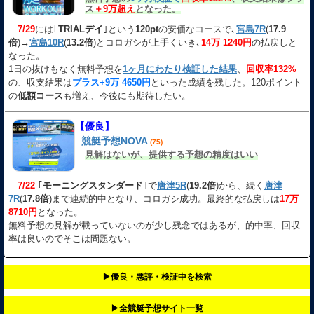
ス
＋9万超え
となった。
7/29
には｢
TRIALデイ
｣という
120pt
の安価なコースで､
宮島7R
(
17.9
倍
)→
宮島10R
(
13.2倍
)とコロガシが上手くいき､
14万 1240円
の払戻しと
なった。
1日の抜けもなく無料予想を
1ヶ月にわたり検証した結果
、
回収率132%
の、収支結果は
プラス+9万 4650円
といった成績を残した。120ポイント
の
低額コース
も増え、今後にも期待したい。
【優良】
競艇予想NOVA
(75)
見解はないが、提供する予想の精度はいい
7/22
｢
モーニングスタンダード
｣で
唐津5R
(
19.2倍
)から、続く
唐津
7R
(
17.8倍
)まで連続的中となり、コロガシ成功。最終的な払戻しは
17万
8710円
となった。
無料予想の見解が載っていないのが少し残念ではあるが、的中率、回収
率は良いのでそこは問題ない。
▶︎優良・悪評・検証中を検索
▶︎全競艇予想サイト一覧