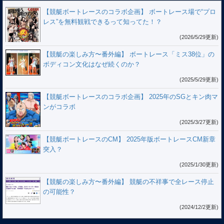
【競艇ボートレースのコラボ企画】 ボートレース場で“プロ
レス”を無料観戦できるって知ってた！？
(2026/5/29更新)
【競艇の楽しみ方〜番外編】 ボートレース「ミス38位」の
ボディコン文化はなぜ続くのか？
(2025/5/29更新)
【競艇ボートレースのコラボ企画】 2025年のSGとキン肉マ
ンがコラボ
(2025/3/27更新)
【競艇ボートレースのCM】 2025年版ボートレースCM新章
突入？
(2025/1/30更新)
【競艇の楽しみ方〜番外編】 競艇の不祥事で全レース停止
の可能性？
(2024/12/2更新)