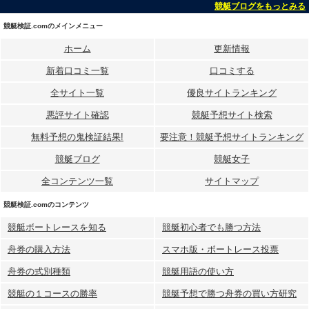
競艇ブログをもっとみる
競艇検証.comのメインメニュー
ホーム
更新情報
新着口コミ一覧
口コミする
全サイト一覧
優良サイトランキング
悪評サイト確認
競艇予想サイト検索
無料予想の⻤検証結果!
要注意！競艇予想サイトランキング
競艇ブログ
競艇女子
全コンテンツ一覧
サイトマップ
競艇検証.comのコンテンツ
競艇ボートレースを知る
競艇初心者でも勝つ方法
舟券の購入方法
スマホ版・ボートレース投票
舟券の式別種類
競艇用語の使い方
競艇の１コースの勝率
競艇予想で勝つ舟券の買い方研究