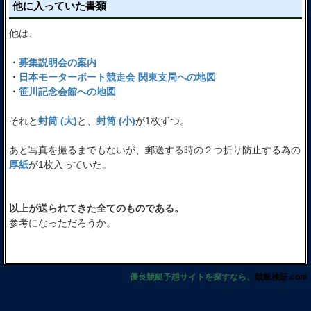
他に入っていた書類
他は、
・
募集説明会の案内
・
日本モーターボート競走会 関東支局への地図
・
笹川記念会館への地図
それと
封筒 (大)
と、
封筒 (小)
が1枚ずつ。
あと写真を撮るまでもないが、郵送する時の２つ折り防止する為の
厚紙
が1枚入っていた。
以上が送られてきた全てのものである。
参考になっただろうか。
優良競艇予想サイトを探すなら、
競艇検証.com