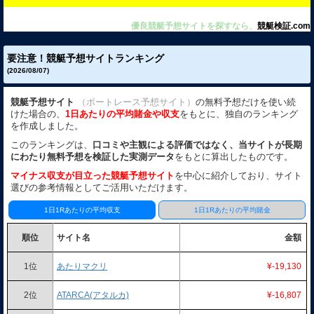
優良競艇予想サイトを探すなら、
競艇検証.com
要注意！競艇予想サイトランキング
(2026/08/07)
競艇予想サイト
（ボートレース予想サイト）
の無料予想だけを使い続
けた場合の、
1日あたりの平均賭金や収支
をもとに、独自のランキング
を作成しました。
このランキングは、
口コミや主観による評価ではなく、当サイトが長期
にわたり無料予想を検証した実測データ
をもとに算出したものです。
マイナス収支が目立った競艇予想サイト
を中心に紹介しており、サイト
選びの参考情報としてご活用いただけます。
1日1Rあたりの平均収支
1日1Rあたりの平均賭金
順位
サイト名
金額
1位
あたりマクリ
¥-19,130
2位
ATARCA(アタルカ)
¥-16,807