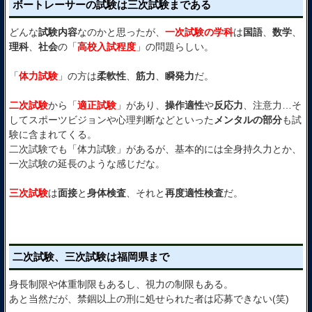
ボートレーサーの試験は三次試験まである
どんな
試験内容
なのかと思ったが、
一次試験の学科
は
国語
、
数学
、
理科
、
社会
の「
高校入試程度
」の問題らしい。
「
体力試験
」の方は
柔軟性
、
筋力
、
瞬発力
だ。
二次試験
から「
適正試験
」があり、
操作適性
や
反応力
、注意力…そ
してスポーツビジョンや心理判断などといった
メンタルの部分
も試
験に含まれてくる。
二次試験でも「体力試験」があるが、基本的には全身持久力とか、
一次試験の延長のような感じだな。
三次試験
は
面接
と
身体検査
、それと
再度適性検査
だ。
二次試験、三次試験は福岡県まで
身長制限や体重制限もあるし、視力の制限もある。
あと当然だが、禁錮以上の刑に処せられた者は応募できない(笑)