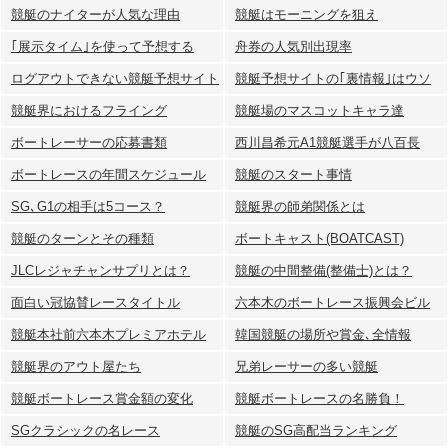
競艇のナイターが人気な理由
競艇はモーニングを狙え
｢展示タイム｣を使って予想する
舟券の人気別出現率
ログアウトできない競艇予想サイト
競艇予想サイトの｢裏情報｣はウソ
競艇界におけるフライング
競艇場のマスコットキャラ達
ボートレーサーの応募書類
西川昌希元A1競艇選手が八百長
ボートレースの年間スケジュール
競艇のスタート事情
SG､G1の相手は5コース？
競艇界の師弟関係とは
競艇のターンとその種類
ボートキャスト(BOATCAST)
JLCレジャチャンサプリとは？
競艇の中間整備(整備士)とは？
面白い冠協賛レースタイトル
六本木のボートレース振興会ビル
競艇本社前六本木プレミアホテル
韓国競艇の場所や賞金､全情報
競艇界のアウト屋たち
兄弟レーサーの多い競艇
競艇ボートレース賞金額の変化
競艇ボートレースの名勝負！
SGクラシックの名レース
競艇のSG高配当ランキング