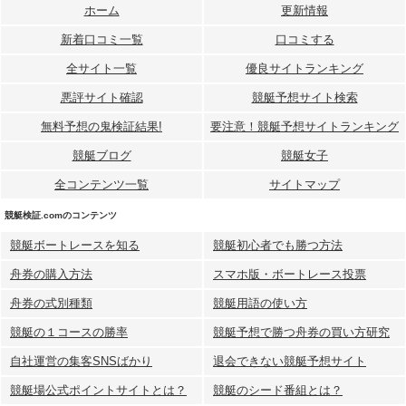
ホーム
更新情報
新着口コミ一覧
口コミする
全サイト一覧
優良サイトランキング
悪評サイト確認
競艇予想サイト検索
無料予想の⻤検証結果!
要注意！競艇予想サイトランキング
競艇ブログ
競艇女子
全コンテンツ一覧
サイトマップ
競艇検証.comのコンテンツ
競艇ボートレースを知る
競艇初心者でも勝つ方法
舟券の購入方法
スマホ版・ボートレース投票
舟券の式別種類
競艇用語の使い方
競艇の１コースの勝率
競艇予想で勝つ舟券の買い方研究
自社運営の集客SNSばかり
退会できない競艇予想サイト
競艇場公式ポイントサイトとは？
競艇のシード番組とは？