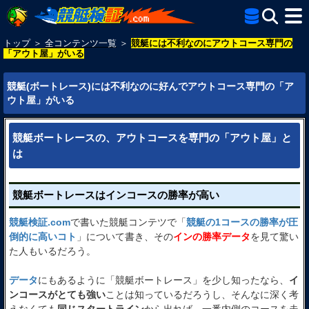
トップ
＞
全コンテンツ一覧
＞
競艇には不利なのにアウトコース専門の
「アウト屋」がいる
競艇(ボートレース)には不利なのに好んでアウトコース専門の「ア
ウト屋」がいる
競艇ボートレースの、アウトコースを専門の「アウト屋」と
は
競艇ボートレースはインコースの勝率が高い
競艇検証.com
で書いた競艇コンテツで「
競艇の1コースの勝率が圧
倒的に高いコト
」について書き、その
インの勝率データ
を見て驚い
た人もいるだろう。
データ
にもあるように「競艇ボートレース」を少し知ったなら、
イ
ンコースがとても強い
ことは知っているだろうし、そんなに深く考