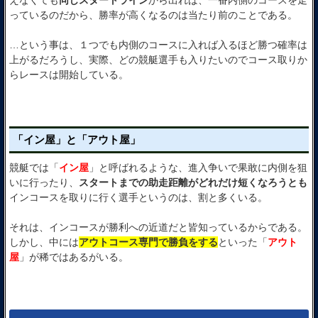
えなくても
同じスタートライン
から出れば、一番内側のコースを走
っているのだから、勝率が高くなるのは当たり前のことである。
…という事は、１つでも内側のコースに入れば入るほど勝つ確率は
上がるだろうし、実際、どの競艇選手も入りたいのでコース取りか
らレースは開始している。
「イン屋」と「アウト屋」
競艇では「
イン屋
」と呼ばれるような、進入争いで果敢に内側を狙
いに行ったり、
スタートまでの助走距離がどれだけ短くなろうとも
インコースを取りに行く選手というのは、割と多くいる。
それは、インコースが勝利への近道だと皆知っているからである。
しかし、中には
アウトコース専門で勝負をする
といった「
アウト
屋
」が稀ではあるがいる。