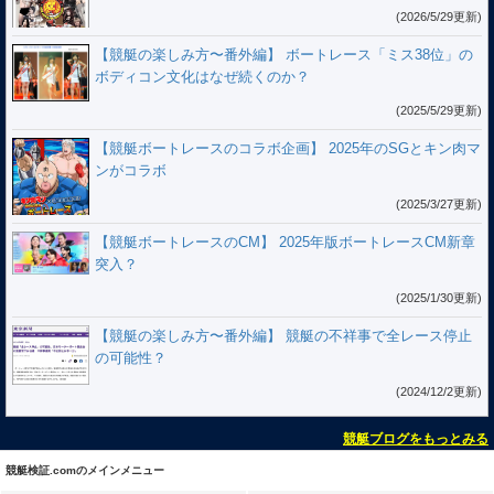
(2026/5/29更新)
【競艇の楽しみ方〜番外編】 ボートレース「ミス38位」の
ボディコン文化はなぜ続くのか？
(2025/5/29更新)
【競艇ボートレースのコラボ企画】 2025年のSGとキン肉マ
ンがコラボ
(2025/3/27更新)
【競艇ボートレースのCM】 2025年版ボートレースCM新章
突入？
(2025/1/30更新)
【競艇の楽しみ方〜番外編】 競艇の不祥事で全レース停止
の可能性？
(2024/12/2更新)
競艇ブログをもっとみる
競艇検証.comのメインメニュー