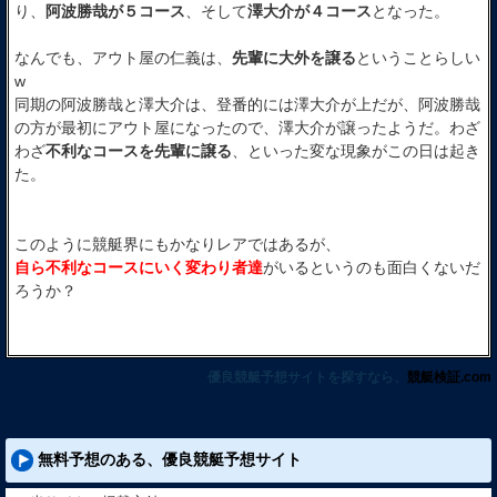
り、
阿波勝哉が５コース
、そして
澤大介が４コース
となった。
なんでも、アウト屋の仁義は、
先輩に大外を譲る
ということらしい
w
同期の阿波勝哉と澤大介は、登番的には澤大介が上だが、阿波勝哉
の方が最初にアウト屋になったので、澤大介が譲ったようだ。わざ
わざ
不利なコースを先輩に譲る
、といった変な現象がこの日は起き
た。
このように競艇界にもかなりレアではあるが、
自ら不利なコースにいく変わり者達
がいるというのも面白くないだ
ろうか？
優良競艇予想サイトを探すなら、
競艇検証.com
無料予想のある、優良競艇予想サイト