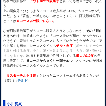
現在の競艇界の、
アウト屋の代表選手
と言っても過言ではないだろ
う。
上の画像見て分かるようにコース進入率が100%、
６コースオンリ
ーだ
。もぅ「変態」の域じゃないかと言うくらい、阿波勝哉選手に
とっては
６コース以外眼中にない
。
なぜ阿波勝哉選手が６コース以外入ろうとしないのか、
その「理由
ときっかけ」
は前述したように「コース争いが煩わしかったから」
だそうで、昔はちゃんと各コースに入っていたそうだが今では「ア
ウト屋」を極め、レーススタイルも
チルト角度
（ボートにモーター
を取り付ける角度。小さいほど出足よりになり、大きいほど伸びよ
りになる）
を、出場する競艇場で許可されている
最大の3.0度
の角
度に設定して、
６コースからまくり一撃を放つ
、といったのが阿波
勝哉選手のレーススタイルとなっている。
「
ミスターチルト３度
」といったニックネームすらあるくらいだ
（笑）(→
チルト
)
小川晃司