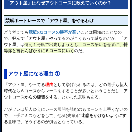
「アウト屋」はなぜアウトコースに敢えていくのか？
競艇ボートレースで「アウト屋」をやるわけ
どう考えても
競艇の1コースの勝率が高い
ことは周知のことなの
で、
好んで「アウト屋」やってる
のが全くもって謎なのだが、「
ア
ウト屋
」は
例え１号艇で出走しようとも、コース争いをせずに、
特
等席と言わんばかりに６コースにいく
のだ。
アウト屋になる理由 ①
「アウト屋」やってる
理由
として挙げられるのは、どの選手も
新人
時代
なら６コースからレースをすることが多いということだし「
ア
ウトコースからの練習をする
」といった意味もある。
だがソレは新人ゆえにレース展開を読むのもターンも上手くないの
で、下手にミスなどをして、他艇(先輩)に
迷惑をかけないようにす
る
意味で、そうするのが慣習となっている。