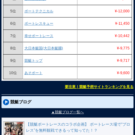
5位
ボートテクニカル
¥-12,000
6位
ボートレスキュー
¥-11,450
7位
幸せボートレース
¥-10,442
8位
大日本艇国(大日本艇國)
¥-9,775
9位
競艇トップ
¥-9,717
10位
あそボート
¥-9,600
要注意！競艇予想サイトランキングを見る
競艇ブログ
▲競艇ブログ一覧へ
【競艇ボートレースのコラボ企画】 ボートレース場で“プロ
レス”を無料観戦できるって知ってた！？