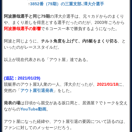
↑
3852番（79期）の三重支部､澤大介選手
阿波勝哉選手と同じ79期
の澤大介選手は、元々カドからのまくり
や、まくり差しを得意とする選手だったのだが、2003年ごろから
阿波勝哉選手の影響
で６コース一本で勝負するようになった。
阿波と同じように、
チルト角度を上げて、内5艇をまくり切る
、と
いったのがレーススタイルだ。
以上が現在代表される「アウト屋」達である。
(追記：2021/01/29)
競艇界のアウト屋3人衆の一人、澤大介だったが、
2021/01/18
に、
突然の「
アウト屋引退発表
」をした。
発表の場
は日頃から親交がある坂口周と、居酒屋？でトークを交え
ながらの
YouTube動画
。
アウト屋になった経緯や、アウト屋引退の要因について語るのは、
ファンに対してのメッセージだろう。