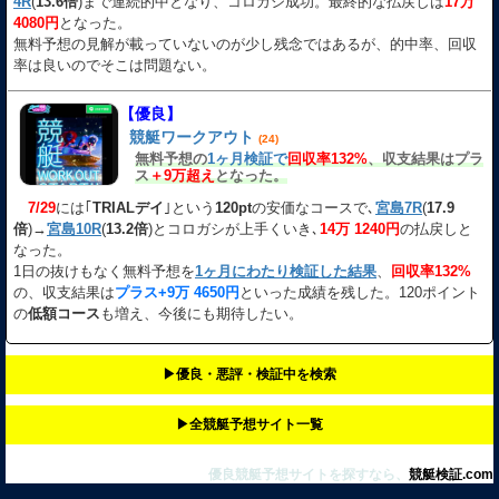
4R
(
13.6倍
)まで連続的中となり、コロガシ成功。最終的な払戻しは
17万
4080円
となった。
無料予想の見解が載っていないのが少し残念ではあるが、的中率、回収
率は良いのでそこは問題ない。
【優良】
競艇ワークアウト
(24)
無料予想の
1ヶ月検証で
回収率132%
、収支結果はプラ
ス
＋9万超え
となった。
7/29
には｢
TRIALデイ
｣という
120pt
の安価なコースで､
宮島7R
(
17.9
倍
)→
宮島10R
(
13.2倍
)とコロガシが上手くいき､
14万 1240円
の払戻しと
なった。
1日の抜けもなく無料予想を
1ヶ月にわたり検証した結果
、
回収率132%
の、収支結果は
プラス+9万 4650円
といった成績を残した。120ポイント
の
低額コース
も増え、今後にも期待したい。
▶︎優良・悪評・検証中を検索
▶︎全競艇予想サイト一覧
優良競艇予想サイトを探すなら、
競艇検証.com