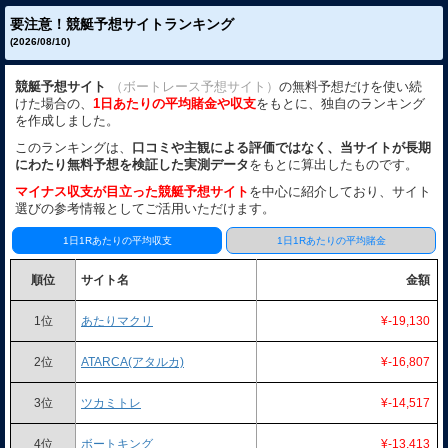
要注意！競艇予想サイトランキング
(2026/08/10)
競艇予想サイト
（ボートレース予想サイト）
の無料予想だけを使い続
けた場合の、
1日あたりの平均賭金や収支
をもとに、独自のランキング
を作成しました。
このランキングは、
口コミや主観による評価ではなく、当サイトが長期
にわたり無料予想を検証した実測データ
をもとに算出したものです。
マイナス収支が目立った競艇予想サイト
を中心に紹介しており、サイト
選びの参考情報としてご活用いただけます。
1日1Rあたりの平均収支
1日1Rあたりの平均賭金
順位
サイト名
金額
1位
あたりマクリ
¥-19,130
2位
ATARCA(アタルカ)
¥-16,807
3位
ツカミトレ
¥-14,517
4位
ボートキング
¥-13,413