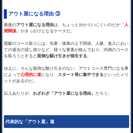
アウト屋になる理由 ③
最後の
アウト屋になる理由
は、ちょっと分かりいにくいのだが「
人
間関係
」がきっかけとなるケースだ。
競艇のコース取りには、先輩・後輩の上下関係、人脈、進入におい
ての過去の貸し借りなど、様々な要素が絡んでおり、内側のコース
を取ろうとすると
面倒な駆け引きが発生する
。
ゆえに、そんな面倒な駆け引きのない、アウトコース専門になる事
によって
心理的に楽
になり、
スタート等に集中できる
といったメリ
ットがあるのだ。
以上あたりが、
わざわざ「アウト屋になる理由」
だろう。
代表的な「アウト屋」達