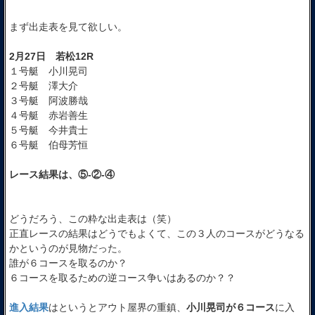
まず出走表を見て欲しい。
2月27日 若松12R
１号艇 小川晃司
２号艇 澤大介
３号艇 阿波勝哉
４号艇 赤岩善生
５号艇 今井貴士
６号艇 伯母芳恒
レース結果は、⑤-②-④
どうだろう、この粋な出走表は（笑）
正直レースの結果はどうでもよくて、この３人のコースがどうなる
かというのが見物だった。
誰が６コースを取るのか？
６コースを取るための逆コース争いはあるのか？？
進入結果
はというとアウト屋界の重鎮、
小川晃司が６コース
に入