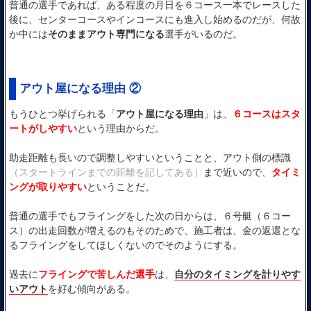
普通の選手であれば、ある程度の月日を６コース一本でレースした
後に、センターコースやインコースにも進入し始めるのだが、何故
か中には
そのままアウト専門になる
選手がいるのだ。
アウト屋になる理由 ②
もうひとつ挙げられる「
アウト屋になる理由
」は、
６コースはスタ
ートがしやすい
という理由からだ。
助走距離も長いので調整しやすいということと、アウト側の標識
（スタートラインまでの距離を記してある）
まで近いので、
タイミ
ングが取りやすい
ということだ。
普通の選手でもフライングをした次の日からは、６号艇（６コー
ス）の出走回数が増えるのもそのためで、施工者は、金の返還とな
るフライングをしてほしくないのでそのようにする。
過去に
フライングで苦しんだ選手
は、
自分のタイミングを計りやす
いアウト
を好む傾向がある。