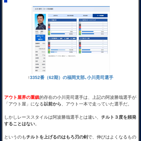
↑
3352番（62期）の福岡支部､小川晃司選手
アウト屋界の重鎮
的存在の小川晃司選手は、上記の阿波勝哉選手が
「アウト屋」になる
以前から
、アウト一本で走っていた選手だ。
しかしレーススタイルは阿波勝哉選手とは違い、
チルト３度を頻発
することはない
。
というのも
チルトを上げるのはもろ刃の剣
で、伸びはよくなるもの