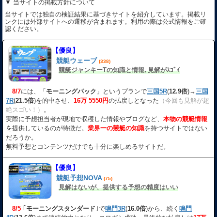
▼ 当サイトの掲載方針について
当サイトでは独自の検証結果に基づきサイトを紹介しています。掲載リ
ンクには外部サイトへの遷移が含まれます。利用の際は公式情報をご確
認ください。
【優良】
競艇ウェーブ
(338)
競艇ジャンキーTの知識と情報､見解がｽｺﾞｲ
8/7
には、「
モーニングパック
」というプランで
三国5R
(
12.9倍
)→
三国
7R
(
21.5倍
)を的中させ、
16万 5550円
の払戻しとなった
（今回も見解が超
絶スゴい！）
。
実際に予想担当者が現地で収穫した情報やブログなど、
本物の競艇情報
を提供しているのが特徴だ。
業界一の競艇の知識
を持つサイトではない
だろうか。
無料予想とコンテンツだけでも十分に楽しめるサイトだ。
【優良】
競艇予想NOVA
(75)
見解はないが、提供する予想の精度はいい
8/5
｢
モーニングスタンダード
｣で
鳴門3R
(
16.0倍
)から、続く
鳴門