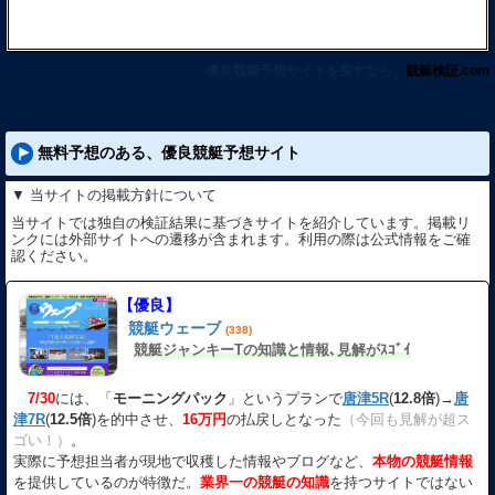
優良競艇予想サイトを探すなら、
競艇検証.com
無料予想のある、優良競艇予想サイト
▼ 当サイトの掲載方針について
当サイトでは独自の検証結果に基づきサイトを紹介しています。掲載リ
ンクには外部サイトへの遷移が含まれます。利用の際は公式情報をご確
認ください。
【優良】
競艇ウェーブ
(338)
競艇ジャンキーTの知識と情報､見解がｽｺﾞｲ
7/30
には、「
モーニングパック
」というプランで
唐津5R
(
12.8倍
)→
唐
津7R
(
12.5倍
)を的中させ、
16万円
の払戻しとなった
（今回も見解が超ス
ゴい！）
。
実際に予想担当者が現地で収穫した情報やブログなど、
本物の競艇情報
を提供しているのが特徴だ。
業界一の競艇の知識
を持つサイトではない