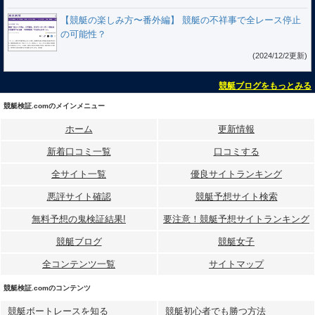
【競艇の楽しみ方〜番外編】 競艇の不祥事で全レース停止
の可能性？
(2024/12/2更新)
競艇ブログをもっとみる
競艇検証.comのメインメニュー
ホーム
更新情報
新着口コミ一覧
口コミする
全サイト一覧
優良サイトランキング
悪評サイト確認
競艇予想サイト検索
無料予想の⻤検証結果!
要注意！競艇予想サイトランキング
競艇ブログ
競艇女子
全コンテンツ一覧
サイトマップ
競艇検証.comのコンテンツ
競艇ボートレースを知る
競艇初心者でも勝つ方法