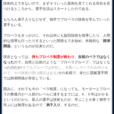
技術向上できないので、まずそういった面倒を見てくれる存在を見
つけるところから、選手生活はスタートしたのである。
もちろん弟子入りなどせず、独学でプロペラの技術を学んでいった
選手もいる。
プロペラをきっかけに、それ以外にも旋回技術を指導したり、人間
的な指導も行ったりするといった関係もでき始め、本格的な「
師弟
関係
」というものが出来たのだ。
現在となっては、
持ちプロペラ制度が終わり
、
自前のペラではなく
なった
ので、自然と以前のような「プロペラグループ」ではなくな
ったのだが
(今でもグループは存在し、木製ハンマーでのみ叩ける
ので、その技術の受け継ぎはある)
その名残で、未だに競艇選手間
では師弟関係が存在している。
因みに、それでも今の「ペラ制度」になっても、モーターとプロペ
ラの整備力が一人前のレベルに達するまでには、4、５年はかかる
というのだから、新人の選手は技術もだが、学ぶことが多く独学で
学ぶには無理があるので「
弟子入り
」するのだ。