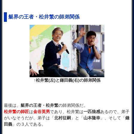
艇界の王者・松井繁の師弟関係
↑松井繁(左)と鎌田義(右)の師弟関係
最後は、
艇界の王者・松井繁
の師弟関係だ。
松井繁の師匠
は
金谷英男
であり、松井繁は
一匹狼感
あるので、弟子
がいなそうだが、弟子は「
北村征嗣
」と「
山本隆幸
」、そして「
鎌
田義
」の３人である。