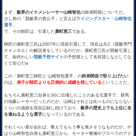
まず、
艇界のイケメンレーサー山崎智也
の師弟関係についてだ。
少し前の「競艇界の貴公子」と言えば
ライジングスター・山崎智也
選手
。
で、その師匠は、引退した
廣町恵三
である。
師匠の廣町恵三氏は2007年に現役引退して、現在はJLC（競艇専門
チャンネル）の解説者をしているのだが、廣町恵三氏が競艇引退し
て、如何わしい
競艇予想サイト
の予想屋として名前貸しなどしてな
くて安心だw
この「廣町恵三師匠と 山崎智也選手」の
師弟関係で取り上げたい
のは、
弟子が師匠よりも圧倒的に成績を残している
ということだ。
もちろん廣町恵三自身もSGに出場したことのある元選手で、群馬
の強豪レーサーだったのだが、山崎はそれとは比べものにならない
くらいの成績を現在記録し続けており、
艇界の歴史上でも上位に名
を連ねるような選手
になっているのである。
それくらい差があれば、教えてもらう事も無さそうなものだが、や
はり山崎智也自身も廣町恵三から、モーター整備やプロペラのアド