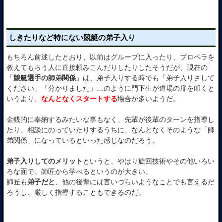
しきたりなど特にない競艇の弟子入り
もちろん前述したとおり、以前はグループに入ったり、プロペラを
教えてもらう人に直接頼みこんだりしたりしたそうだが、現在の
「
競艇選手の師弟関係
」は、弟子入りする時でも「弟子入りさして
ください」「分かりました」…のように門下生が道場の扉を叩くと
いうより、
なんとなくスタートする
場合が多いようだ。
金銭的に奉納するみたいな事もなく、先輩が後輩のターンを指導し
たり、相談にのっていたりするうちに、なんとなくそのような「師
弟関係」になっているといった感じなのだろう。
弟子入りしてのメリット
というと、やはり旋回技術やその他いろい
ろな面で、師匠から学べるというのが大きい。
師匠も
弟子だと
、他の後輩には言いづらいようなことでも言えるだ
ろうし、厳しく指導することもできるのだ。