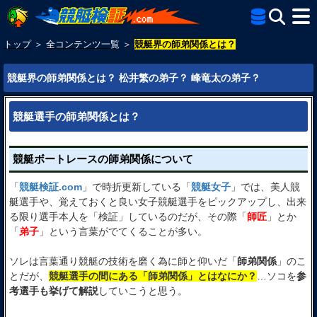
トップ
＞
全コンテンツ一覧
＞
競艇界の師弟関係とは？
競艇界の師弟関係とは？ 松井繁の弟子？ 峰竜太の弟子？
競艇選手の師弟関係とは？
競艇ボートレースの師弟関係について
「
競艇検証.com
」で時折更新している「
競艇女子
」では、美人競
艇選手や、覚えておくと良い女子競艇選手をピックアップし、出来
る限り選手本人を「検証」しているのだが、その際「
師匠
」とか
「
弟子
」という言葉がでてくることが多い。
ソレは言葉通り競艇の技術を磨く為に師と仰いだ「
師弟関係
」のこ
とだが、
競艇選手の間にある「師弟関係」とはなにか？
…ソコを
参
考選手も挙げて解説
していこうと思う。