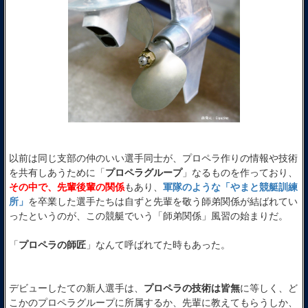
以前は同じ支部の仲のいい選手同士が、プロペラ作りの情報や技術
を共有しあうために「
プロペラグループ
」なるものを作っており、
その中で、先輩後輩の関係
もあり、
軍隊のような「やまと競艇訓練
所」
を卒業した選手たちは自ずと先輩を敬う師弟関係が結ばれてい
ったというのが、この競艇でいう「師弟関係」風習の始まりだ。
「
プロペラの師匠
」なんて呼ばれてた時もあった。
デビューしたての新人選手は、
プロペラの技術は皆無
に等しく、ど
こかのプロペラグループに所属するか、先輩に教えてもらうしか、