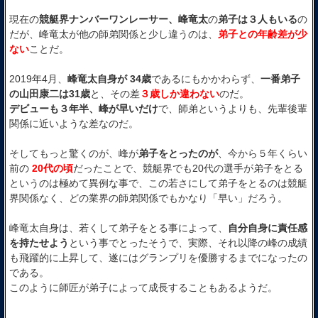
現在の
競艇界ナンバーワンレーサー、峰竜太
の
弟子は３人もいる
の
だが、峰竜太が他の師弟関係と少し違うのは、
弟子との年齢差が少
ない
ことだ。
2019年4月、
峰竜太自身が 34歳
であるにもかかわらず、
一番弟子
の山田康二は31歳
と、その差
３歳しか違わない
のだ。
デビューも３年半、峰が早いだけ
で、師弟というよりも、先輩後輩
関係に近いような差なのだ。
そしてもっと驚くのが、峰が
弟子をとったのが
、今から５年くらい
前の
20代の頃
だったことで、競艇界でも20代の選手が弟子をとる
というのは極めて異例な事で、この若さにして弟子をとるのは競艇
界関係なく、どの業界の師弟関係でもかなり「早い」だろう。
峰竜太自身は、若くして弟子をとる事によって、
自分自身に責任感
を持たせよう
という事でとったそうで、実際、それ以降の峰の成績
も飛躍的に上昇して、遂にはグランプリを優勝するまでになったの
である。
このように師匠が弟子によって成長することもあるようだ。