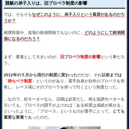
競艇の弟子入りは、旧プロペラ制度の影響
では、そもそも
なぜこのように、弟子入りという風習があるのだろ
うか？
相撲部屋や、道場の師弟関係でもないのに、
どのようにして師弟関
係になるのだろう？
まず、要素として大きいのが、
旧プロペラ制度の影響
という事だろ
う。
2012年の５月から現行の制度に変わった
のだが、それ
以前までは
「
持ちペラ制度
」というのがあり、選手自身が自作のプロペラを所
有し、レース場にそのプロペラを持って行くという制度だった。
…なので、好モーターなら、活躍は必至だし、例え低調モーターを
引いても、プロペラの調子がよければ「ある程度は成績が残せる」
といったように、「プロペラ」というものが選手にとって、
とても
重要な要素
であったのだ。