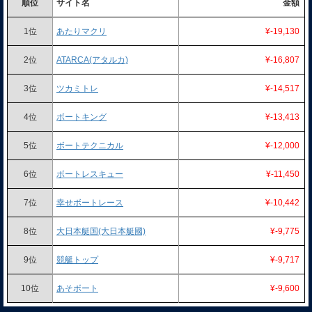
順位
サイト名
金額
1位
あたりマクリ
¥-19,130
2位
ATARCA(アタルカ)
¥-16,807
3位
ツカミトレ
¥-14,517
4位
ボートキング
¥-13,413
5位
ボートテクニカル
¥-12,000
6位
ボートレスキュー
¥-11,450
7位
幸せボートレース
¥-10,442
8位
大日本艇国(大日本艇國)
¥-9,775
9位
競艇トップ
¥-9,717
10位
あそボート
¥-9,600