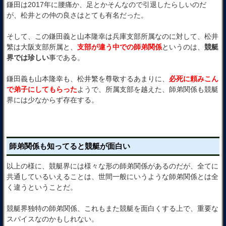
鎌田は2017年に腰痛か、足とかそんなので引退したらしいのだ
が、松井との仲の良さはとても有名だった。
そして、この鎌田義と山本隆幸は兵庫支部所属なのに対して、松井
繁は大阪支部所属と、
支部が違う中での師弟関係
というのは、
競艇
界では珍しい
事である。
鎌田義も山本隆幸も、松井繁を尊敬するあまりに、
必死に頼みこん
で弟子にしてもらった
ようで、所属支部を越えた、師弟関係も競艇
界には少なからず存在する。
師弟関係も知ってると競艇が面白い
以上の様に、競艇界には様々な形の師弟関係があるのだが、全てに
共通しているいえることは、世間一般にいうような師弟関係とは全
く違うということだ。
競艇界独特の師弟関係、これもまた競艇を面白くする上で、重要な
スパイスなのかもしれない。