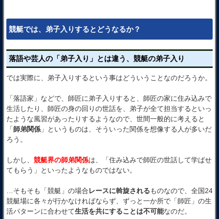
競艇では、弟子入りするとどうなるか？
落語や芸人の「弟子入り」とは違う、競艇の弟子入り
では実際に、弟子入りするという事はどういうことなのだろうか。
「落語家」などで、師匠に弟子入りすると、師匠の家に住み込みで
生活したり、師匠の身の回りの世話を、弟子が全て担当するといっ
たような風習があったりするようなので、世間一般的に考えると
「
師弟関係
」というものは、そういった関係を想像する人が多いだ
ろう。
しかし、
競艇界の師弟関係
は、「住み込みで師匠の世話して学ばせ
てもらう」といったようなものではない。
…そもそも「競艇」の場合
レースに斡旋される
ものなので、全国24
競艇場に各々が行かなければならず、ずっと一か所で「師匠」の生
活パターンに合わせて
生活を共にすることは不可能
なのだ。