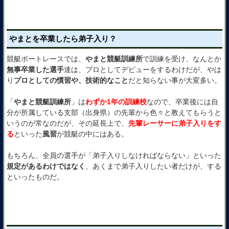
やまとを卒業したら弟子入り？
競艇ボートレースでは、
やまと競艇訓練所
で訓練を受け、なんとか
無事卒業した選手
達は、プロとしてデビューをするわけだが、やは
り
プロとしての慣習や、技術的なこと
だと知らない事が大変多い。
「
やまと競艇訓練所
」は
わずか1年の訓練校
なので、卒業後には自
分が所属している支部（出身県）の先輩から色々と教えてもらうと
いうのが常なのだが、その延長上で、
先輩レーサーに弟子入りをす
る
といった
風習
が競艇の中にはある。
もちろん、全員の選手が「弟子入りしなければならない」といった
規定があるわけではなく
、あくまで弟子入りしたい者だけが、する
といったものだ。