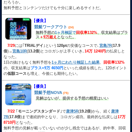
だろうか。
無料予想とコンテンツだけでも十分に楽しめるサイトだ。
【優良】
競艇ワークアウト
(24)
無料予想の
1ヶ月検証で
回収率132%
、収支結果はプラ
ス
＋9万超え
となった。
7/29
には｢
TRIALデイ
｣という
120pt
の安価なコースで､
宮島7R
(
17.9
倍
)→
宮島10R
(
13.2倍
)とコロガシが上手くいき､
14万 1240円
の払戻しと
なった。
1日の抜けもなく無料予想を
1ヶ月にわたり検証した結果
、
回収率132%
の、収支結果は
プラス+9万 4650円
といった成績を残した。120ポイント
の
低額コース
も増え、今後にも期待したい。
【優良】
競艇予想NOVA
(75)
見解はないが、提供する予想の精度はいい
7/22
｢
モーニングスタンダード
｣で
唐津5R
(
19.2倍
)から、続く
唐津
7R
(
17.8倍
)まで連続的中となり、コロガシ成功。最終的な払戻しは
17万
8710円
となった。
無料予想の見解が載っていないのが少し残念ではあるが、的中率、回収