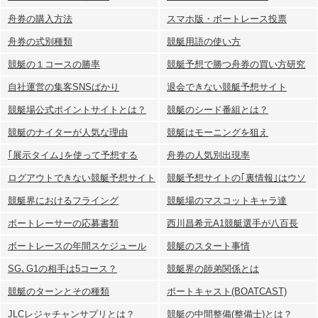
舟券の購入方法
スマホ版・ボートレース投票
舟券の式別種類
競艇用語の使い方
競艇の１コースの勝率
競艇予想で勝つ舟券の買い方研究
自社運営の集客SNSばかり
退会できない競艇予想サイト
競艇場公式ポイントサイトとは？
競艇のシード番組とは？
競艇のナイターが人気な理由
競艇はモーニングを狙え
｢展示タイム｣を使って予想する
舟券の人気別出現率
ログアウトできない競艇予想サイト
競艇予想サイトの｢裏情報｣はウソ
競艇界におけるフライング
競艇場のマスコットキャラ達
ボートレーサーの応募書類
西川昌希元A1競艇選手が八百長
ボートレースの年間スケジュール
競艇のスタート事情
SG､G1の相手は5コース？
競艇界の師弟関係とは
競艇のターンとその種類
ボートキャスト(BOATCAST)
JLCレジャチャンサプリとは？
競艇の中間整備(整備士)とは？