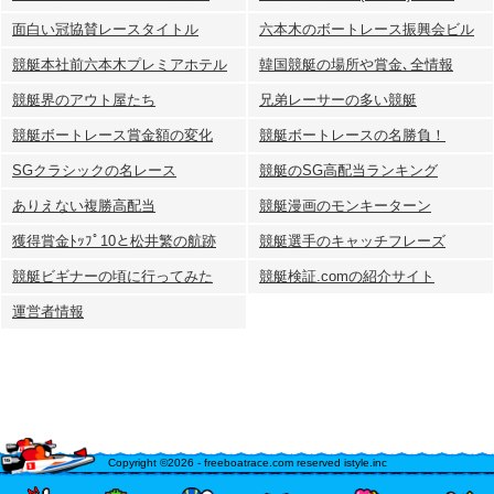
面白い冠協賛レースタイトル
六本木のボートレース振興会ビル
競艇本社前六本木プレミアホテル
韓国競艇の場所や賞金､全情報
競艇界のアウト屋たち
兄弟レーサーの多い競艇
競艇ボートレース賞金額の変化
競艇ボートレースの名勝負！
SGクラシックの名レース
競艇のSG高配当ランキング
ありえない複勝高配当
競艇漫画のモンキーターン
獲得賞金ﾄｯﾌﾟ10と松井繁の航跡
競艇選手のキャッチフレーズ
競艇ビギナーの頃に行ってみた
競艇検証.comの紹介サイト
運営者情報
Copyright ©2026 - freeboatrace.com reserved istyle.inc