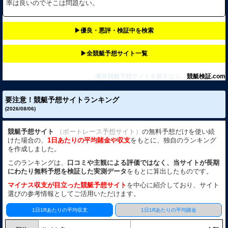
率は良いのでそこは問題ない。
▶︎優良・悪評・検証中を検索
▶︎全競艇予想サイト一覧
優良競艇予想サイトを探すなら、
競艇検証.com
要注意！競艇予想サイトランキング
(2026/08/06)
競艇予想サイト
（ボートレース予想サイト）
の無料予想だけを使い続
けた場合の、
1日あたりの平均賭金や収支
をもとに、独自のランキング
を作成しました。
このランキングは、
口コミや主観による評価ではなく、当サイトが長期
にわたり無料予想を検証した実測データ
をもとに算出したものです。
マイナス収支が目立った競艇予想サイト
を中心に紹介しており、サイト
選びの参考情報としてご活用いただけます。
1日1Rあたりの平均収支
1日1Rあたりの平均賭金