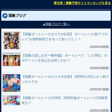
要注意！競艇予想サイトランキングを見る
競艇ブログ
▲競艇ブログ一覧へ
【競艇ボートレースのコラボ企画】 ボートレース場で“プロ
レス”を無料観戦できるって知ってた！？
(2026/5/29更新)
【競艇の楽しみ方〜番外編】 ボートレース「ミス38位」の
ボディコン文化はなぜ続くのか？
(2025/5/29更新)
【競艇ボートレースのコラボ企画】 2025年のSGとキン肉マ
ンがコラボ
(2025/3/27更新)
【競艇ボートレースのCM】 2025年版ボートレースCM新章
突入？
(2025/1/30更新)