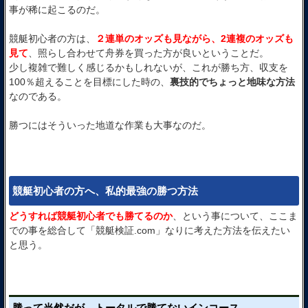
事が稀に起こるのだ。
競艇初心者の方は、
２連単のオッズも見ながら、2連複のオッズも
見て
、照らし合わせて舟券を買った方が良いということだ。
少し複雑で難しく感じるかもしれないが、これが勝ち方、収支を
100％超えることを目標にした時の、
裏技的でちょっと地味な方法
なのである。
勝つにはそういった地道な作業も大事なのだ。
競艇初心者の方へ、私的最強の勝つ方法
どうすれば競艇初心者でも勝てるのか
、という事について、ここま
での事を総合して「競艇検証.com」なりに考えた方法を伝えたい
と思う。
勝って当然だが、トータルで勝てないインコース