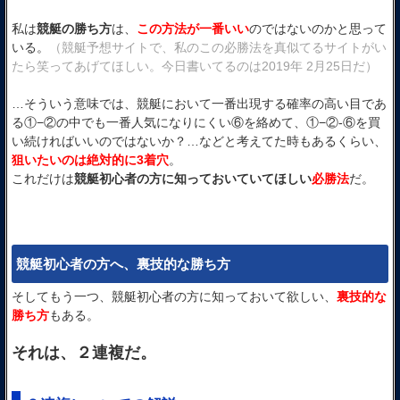
私は
競艇の勝ち方
は、
この方法が一番いい
のではないのかと思って
いる。
（競艇予想サイトで、私のこの必勝法を真似てるサイトがい
たら笑ってあげてほしい。今日書いてるのは2019年 2月25日だ）
…そういう意味では、競艇において一番出現する確率の高い目であ
る①−②の中でも一番人気になりにくい⑥を絡めて、①−②-⑥を買
い続ければいいのではないか？…などと考えてた時もあるくらい、
狙いたいのは絶対的に3着穴
。
これだけは
競艇初心者の方に知っておいていてほしい
必勝法
だ。
競艇初心者の方へ、裏技的な勝ち方
そしてもう一つ、競艇初心者の方に知っておいて欲しい、
裏技的な
勝ち方
もある。
それは、２連複だ。