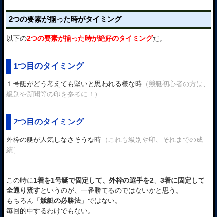
2つの要素が揃った時がタイミング
以下の
2つの要素が揃った時が絶好のタイミング
だ。
1つ目のタイミング
１号艇がどう考えても堅いと思われる様な時
（競艇初心者の方は、
級別や新聞等の印を参考に！）
2つ目のタイミング
外枠の艇が人気しなさそうな時
（これも級別や印、それまでの成
績）
この時に
1着を1号艇で固定して、外枠の選手を2、3着に固定して
全通り流す
というのが、一番勝てるのではないかと思う。
もちろん「
競艇の必勝法
」ではない。
毎回的中するわけでもない。