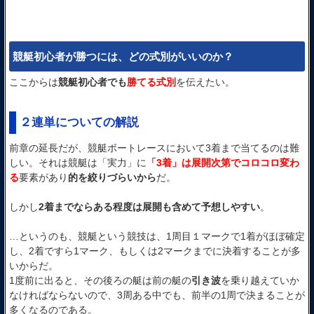
競艇初心者が勝つには、どの式別がいいのか？
ここからは
競艇初心者でも
勝てる式別
を伝えたい。
２連単についての解説
前章の延長だが、競艇ボートレースにおいて3着まで当てるのは難
しい。それは競艇は「実力」に
「3着」は展開次第でコロコロ変わ
る
要素があり
的を絞りづらいから
だ。
しかし
2着までならある程度は展開も含めて予想しやすい
。
…というのも、競艇という競技は、1周目１マークで1着がほぼ確定
し、2着ですら1マーク、もしくは2マークまでに決着することが多
いからだ。
1度前に出ると、その後ろの艇は前の艇の
引き波
を乗り越えていか
なければならないので、3周ある中でも、前半の1周で決まることが
多くなるのである。