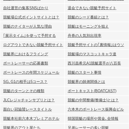
自社運営の集客SNSばかり
退会できない競艇予想サイト
競艇場公式ポイントサイトとは？
競艇のシード番組とは？
競艇のナイターが人気な理由
競艇はモーニングを狙え
｢展示タイム｣を使って予想する
舟券の人気別出現率
ログアウトできない競艇予想サイト
競艇予想サイトの｢裏情報｣はウソ
競艇界におけるフライング
競艇場のマスコットキャラ達
ボートレーサーの応募書類
西川昌希元A1競艇選手が八百長
ボートレースの年間スケジュール
競艇のスタート事情
SG､G1の相手は5コース？
競艇界の師弟関係とは
競艇のターンとその種類
ボートキャスト(BOATCAST)
JLCレジャチャンサプリとは？
競艇の中間整備(整備士)とは？
面白い冠協賛レースタイトル
六本木のボートレース振興会ビル
競艇本社前六本木プレミアホテル
韓国競艇の場所や賞金､全情報
競艇界のアウト屋たち
兄弟レーサーの多い競艇