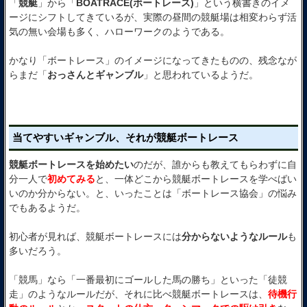
「
競艇
」から「
BOATRACE(ボートレース)
」という横書きのイメ
ージにシフトしてきているが、実際の昼間の競艇場は相変わらず活
気の無い会場も多く、ハローワークのようである。
かなり「ボートレース」のイメージになってきたものの、残念なが
らまだ「
おっさんとギャンブル
」と思われているようだ。
当てやすいギャンブル、それが競艇ボートレース
競艇ボートレースを始めたい
のだが、誰からも教えてもらわずに自
分一人で
初めてみる
と、一体どこから競艇ボートレースを学べばい
いのか分からない。と、いったことは「ボートレース協会」の悩み
でもあるようだ。
初心者が見れば、競艇ボートレースには
分からないようなルール
も
多いだろう。
「競馬」なら「一番最初にゴールした馬の勝ち」といった「徒競
走」のようなルールだが、それに比べ競艇ボートレースは、
待機行