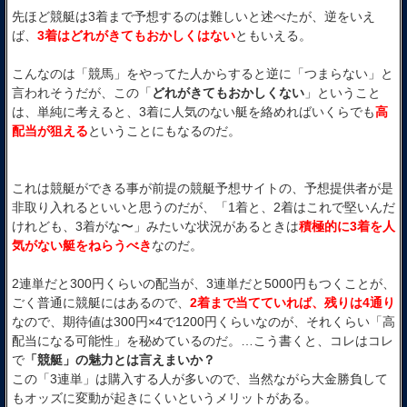
先ほど競艇は3着まで予想するのは難しいと述べたが、逆をいえ
ば、
3着はどれがきてもおかしくはない
ともいえる。
こんなのは「競馬」をやってた人からすると逆に「つまらない」と
言われそうだが、この「
どれがきてもおかしくない
」ということ
は、単純に考えると、3着に人気のない艇を絡めればいくらでも
高
配当が狙える
ということにもなるのだ。
これは競艇ができる事が前提の競艇予想サイトの、予想提供者が是
非取り入れるといいと思うのだが、「1着と、2着はこれで堅いんだ
けれども、3着がな〜」みたいな状況があるときは
積極的に3着を人
気がない艇をねらうべき
なのだ。
2連単だと300円くらいの配当が、3連単だと5000円もつくことが、
ごく普通に競艇にはあるので、
2着まで当てていれば、残りは4通り
なので、期待値は300円×4で1200円くらいなのが、それくらい「高
配当になる可能性」を秘めているのだ。…こう書くと、コレはコレ
で
「競艇」の魅力とは言えまいか？
この「3連単」は購入する人が多いので、当然ながら大金勝負して
もオッズに変動が起きにくいというメリットがある。