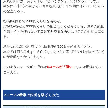
人気な割には、あまり来ないという事がすごく分かるデータだ。
確かに、①−③の目から３連単を買えば、平均的には2000円くらい
の配当だろう。
①−④も同じで2500円くらいなものか。
だが①−⑤だと4000円くらいの配当はつくだろうから、無料の競艇
予想サイトを使わないで
自分で舟やるなら
やはりここが狙い目にな
る。
意外なのは①−②−流しでも回収率が100％を超えることだ。
本命党は何も考えず、面白くないけど①−②−流しだけを買っておく
のが正解なのかもしれない。
このようにデータ的に見れば
5コースが「買い」
なのは間違いない
と言える。
5コース2着率上位者を挙げてみた