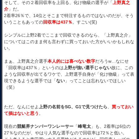
そして、その２着回収率を上回る、化け物級の選手が「
上野真之
介
」だ。
2着率26％で、14位とそこまで特注するものではないのだが、そう
いうこともあっての
回収率は437％
。すごい(笑)
シンプルに上野2着でここまで回収できるのなら、「上野真之介」
についてはこのまま何も言わずに買っておいた方がいいかもしれな
い。
まぁ、上野真之介選手
本人的には喜べない数字
だろうw…なにせ
「回収率は437％」というのは
上野が強い選手じゃない
故に、この
ような回収率が出てるワケで、上野選手自身が「化け物級」って表
現できるような選手では「
ない
」ってことは忘れないでほしい
（笑）
ただ、なんにせよ
上野の名前をSG、G1で見つけたら
、
買っておい
て損はないと思う
。
現在の
競艇界ナンバーワンレーサー
「
峰竜太
」も、2着率は6位の
27％なのだが、やはり人気な選手なので回収率は72％と低い。