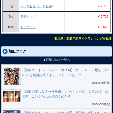
8位
大日本艇国(大日本艇國)
¥-9,775
9位
競艇トップ
¥-9,717
10位
あそボート
¥-9,600
要注意！競艇予想サイトランキングを見る
競艇ブログ
▲競艇ブログ一覧へ
【競艇ボートレースのコラボ企画】 ボートレース場で“プロ
レス”を無料観戦できるって知ってた！？
(2026/5/29更新)
【競艇の楽しみ方〜番外編】 ボートレース「ミス38位」の
ボディコン文化はなぜ続くのか？
(2025/5/29更新)
【競艇ボートレースのコラボ企画】 2025年のSGとキン肉マ