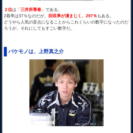
２位
は「
三井所尊春
」である。
2着率は37％なのだが、
回収率が凄まじく、297％
もある。
どうやら人気の盲点になることからこれくらいの数字になったのだ
ろうが、それにしてもすごい数字だ。
バケモノは、上野真之介