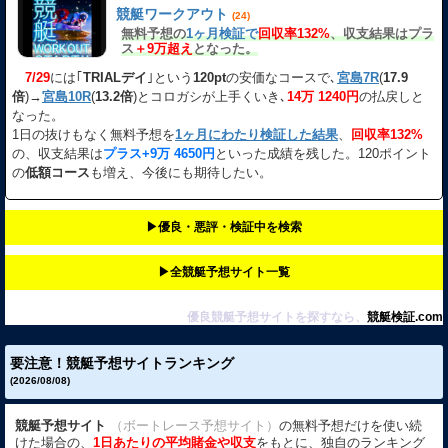
競艇ワークアウト
(24)
無料予想の
1ヶ月検証で
回収率132%
、収支結果はプラ
ス
＋9万超え
となった。
7/29
には｢
TRIALデイ
｣という
120pt
の安価なコースで､
宮島7R
(
17.9
倍
)→
宮島10R
(
13.2倍
)とコロガシが上手くいき､
14万 1240円
の払戻しと
なった。
1日の抜けもなく無料予想を
1ヶ月にわたり検証した結果
、
回収率132%
の、収支結果は
プラス+9万 4650円
といった成績を残した。120ポイント
の
低額コース
も増え、今後にも期待したい。
▶︎優良・悪評・検証中を検索
▶︎全競艇予想サイト一覧
優良競艇予想サイトを探すなら、
競艇検証.com
要注意！競艇予想サイトランキング
(2026/08/08)
競艇予想サイト
（ボートレース予想サイト）
の無料予想だけを使い続
けた場合の、
1日あたりの平均賭金や収支
をもとに、独自のランキング