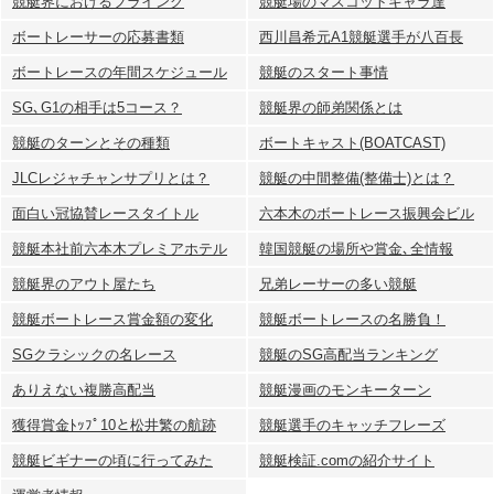
競艇界におけるフライング
競艇場のマスコットキャラ達
ボートレーサーの応募書類
西川昌希元A1競艇選手が八百長
ボートレースの年間スケジュール
競艇のスタート事情
SG､G1の相手は5コース？
競艇界の師弟関係とは
競艇のターンとその種類
ボートキャスト(BOATCAST)
JLCレジャチャンサプリとは？
競艇の中間整備(整備士)とは？
面白い冠協賛レースタイトル
六本木のボートレース振興会ビル
競艇本社前六本木プレミアホテル
韓国競艇の場所や賞金､全情報
競艇界のアウト屋たち
兄弟レーサーの多い競艇
競艇ボートレース賞金額の変化
競艇ボートレースの名勝負！
SGクラシックの名レース
競艇のSG高配当ランキング
ありえない複勝高配当
競艇漫画のモンキーターン
獲得賞金ﾄｯﾌﾟ10と松井繁の航跡
競艇選手のキャッチフレーズ
競艇ビギナーの頃に行ってみた
競艇検証.comの紹介サイト