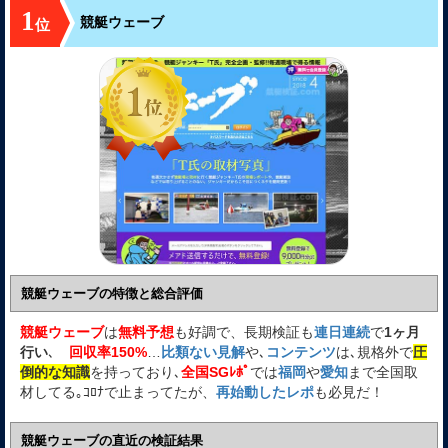
1
競艇ウェーブ
位
そこで、我々は実際に競艇サイトに登録し、
無料予想の予想精度を
検証
します。高額な予想には手を出しませんが、低額予想であれば
実際に課金して精度を確認します。
また、「Yahoo！知恵袋」や競艇ブログ、掲示板、SNSなどの競艇
情報サイトでの評価や予想の的中率、無料コンテンツの有無、「特
定商取引法に基づく表記」の正確性、サイトのドメイン取得日など
をチェックします。これにより、サイトがリリース前から的中実績
を主張していないかなどの矛盾点を洗い出します。
平均して
1サイトにつき6〜10時間の分析
を行い、情報の信憑性も含
めて
1週間～1ヶ月以上かけて検証
します。この
徹底した検証
によ
競艇ウェーブの特徴と総合評価
り、「競艇検証.com」は独自の判断基準で評価を行います。
競艇ウェーブ
は
無料予想
も好調で、長期検証も
連日連続
で
1ヶ月
最終的には管理人の意思と決断に基づいて評価を付けますが、個人
行い
､
回収率150%
…
比類ない見解
や､
コンテンツ
は､規格外で
圧
的な好みで判定することはありません。
倒的な知識
を持っており､
全国SGﾚﾎﾟ
では
福岡
や
愛知
まで全国取
材してる｡ｺﾛﾅで止まってたが、
再始動したレポ
も必見だ！
その後もユーザーからの情報提供があれば、何度でも見直し、必要
に応じて改稿します。以前は「優良」と評価していたサイトでも、
競艇ウェーブの直近の検証結果
運営不振や不的中率が高い場合は「悪評」に変更することもありま