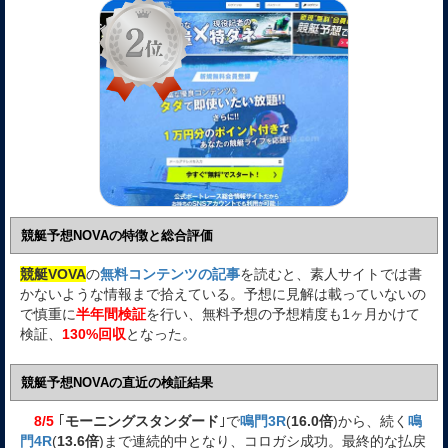
競艇予想NOVAの特徴と総合評価
競艇VOVA
の
無料コンテンツの記事
を読むと、素人サイトでは書
かないような情報まで拾えている。予想に見解は載っていないの
で慎重に
半年間検証
を行い、無料予想の予想精度も1ヶ月かけて
検証、
130%回収
となった。
競艇予想NOVAの直近の検証結果
8/5
｢
モーニングスタンダード
｣で
鳴門3R
(
16.0倍
)から、続く
鳴
門4R
(
13.6倍
)まで連続的中となり、コロガシ成功。最終的な払戻