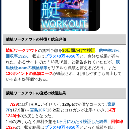
競艇ワークアウトの特徴と総合評価
競艇ワークアウト
の無料予想を
30日間かけて検証
、
的中率53%、
回収率132%
、収支は
プラス+9万 4650円
と、良好な成果が得ら
れた。あるサイトでは「18戦18勝」と報告されていただが、
競
艇検証.comの検証結果
がリアルな戦績と言えるだろう。また、
120ポイントの低額コース
が新設され、利用しやすさも向上して
いる点も好評価である。
競艇ワークアウトの直近の検証結果
7/29
には｢
TRIALデイ
｣という
120pt
の安価なコースで､
宮島
7R
(
17.9倍
)→
宮島10R
(
13.2倍
)とコロガシが上手くいき､
14万
1240円
の払戻しとなった。
1日の抜けもなく無料予想を
1ヶ月にわたり検証した結果
、
回収率
132%
の、収支結果は
プラス+9万 4650円
といった成績を残し