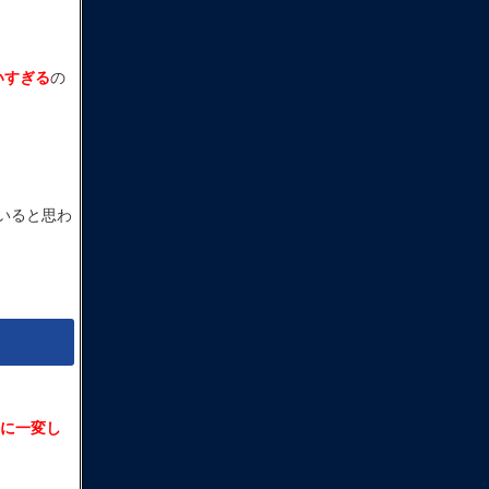
いすぎる
の
いると思わ
に一変し