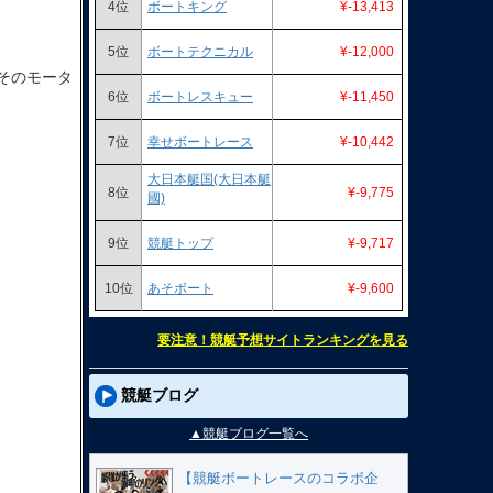
4位
ボートキング
¥-13,413
5位
ボートテクニカル
¥-12,000
そのモータ
6位
ボートレスキュー
¥-11,450
7位
幸せボートレース
¥-10,442
大日本艇国(大日本艇
8位
¥-9,775
國)
9位
競艇トップ
¥-9,717
10位
あそボート
¥-9,600
要注意！競艇予想サイトランキングを見る
競艇ブログ
▲競艇ブログ一覧へ
【競艇ボートレースのコラボ企