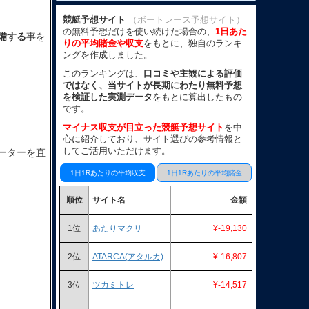
競艇予想サイト
（ボートレース予想サイト）
の無料予想だけを使い続けた場合の、
1日あた
備する
事を
りの平均賭金や収支
をもとに、独自のランキ
ングを作成しました。
このランキングは、
口コミや主観による評価
ではなく、当サイトが長期にわたり無料予想
を検証した実測データ
をもとに算出したもの
です。
マイナス収支が目立った競艇予想サイト
を中
心に紹介しており、サイト選びの参考情報と
してご活用いただけます。
ーターを直
1日1Rあたりの平均収支
1日1Rあたりの平均賭金
順位
サイト名
金額
1位
あたりマクリ
¥-19,130
2位
ATARCA(アタルカ)
¥-16,807
3位
ツカミトレ
¥-14,517