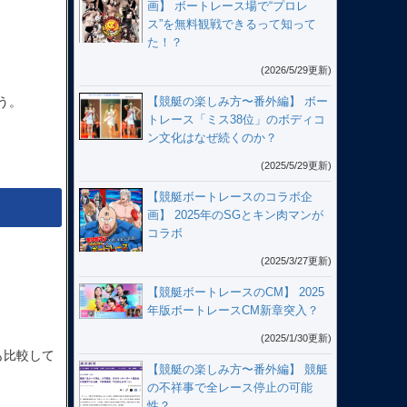
画】 ボートレース場で“プロレ
ス”を無料観戦できるって知って
た！？
(2026/5/29更新)
う。
【競艇の楽しみ方〜番外編】 ボー
トレース「ミス38位」のボディコ
ン文化はなぜ続くのか？
(2025/5/29更新)
【競艇ボートレースのコラボ企
画】 2025年のSGとキン肉マンが
コラボ
(2025/3/27更新)
【競艇ボートレースのCM】 2025
年版ボートレースCM新章突入？
(2025/1/30更新)
も比較して
【競艇の楽しみ方〜番外編】 競艇
の不祥事で全レース停止の可能
性？