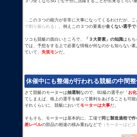
３つ全てならSGでも十分に活躍することが出来るくらい
…この３つの能力が非常に大事になってくるわけだが、こ
で割り振られる）
、例えこの３つの要素が
全くない選手で
ソコも競艇の面白いところで、
「３大要素」の知識
はもち
では、予想をする上で必要な情報が何なのかも知らない素
ていて、
失笑モン
だ。
休催中にも整備が行われる競艇の中間整
さて競艇のモーターは
抽選制
なので、B2級の選手が「
お化
てしまえば、格上の選手を破って勝利をあげることも可能
それくらいに、競艇において
モーターは大事
だ。
そもそも、モーターは基本的に、工場で
同じ製造過程で作
差レベル
の部品の相違の積み重ねなどで
（モーターはピス