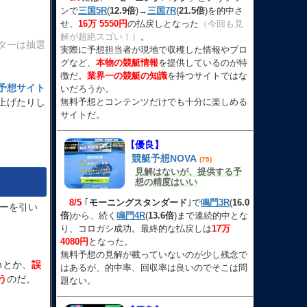
ンで
三国5R
(
12.9倍
)→
三国7R
(
21.5倍
)を的中さ
せ、
16万 5550円
の払戻しとなった
（今回も見
解が超絶スゴい！）
。
ターは抽選
実際に予想担当者が現地で収穫した情報やブロ
グなど、
本物の競艇情報
を提供しているのが特
徴だ。
業界一の競艇の知識
を持つサイトではな
予想サイト
いだろうか。
上げたりし
無料予想とコンテンツだけでも十分に楽しめる
サイトだ。
【優良】
競艇予想NOVA
(75)
見解はないが、提供する予
想の精度はいい
8/5
｢
モーニングスタンダード
｣で
鳴門3R
(
16.0
ーを引い
倍
)から、続く
鳴門4R
(
13.6倍
)まで連続的中とな
り、コロガシ成功。最終的な払戻しは
17万
4080円
となった。
無料予想の見解が載っていないのが少し残念で
ｍとか、
誤
はあるが、的中率、回収率は良いのでそこは問
う
のだ。
題ない。