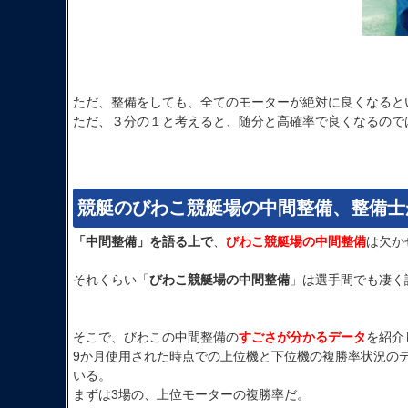
ただ、整備をしても、全てのモーターが絶対に良くなると
ただ、３分の１と考えると、随分と高確率で良くなるので
競艇のびわこ競艇場の中間整備、整備士
「中間整備」を語る上で
、
びわこ競艇場の中間整備
は欠か
それくらい「
びわこ競艇場の中間整備
」は選手間でも凄く
そこで、びわこの中間整備の
すごさが分かるデータ
を紹介
9か月使用された時点での上位機と下位機の複勝率状況の
いる。
まずは3場の、上位モーターの複勝率だ。