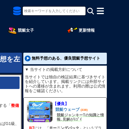
競艇女子
更新情報
予想を左
無料予想のある、優良競艇予想サイト
▼ 当サイトの掲載方針について
当サイトでは独自の検証結果に基づきサイト
を紹介しています。掲載リンクには外部サイ
トへの遷移が含まれます。利用の際は公式情
報をご確認ください。
【優良】
する「
整備
競艇ウェーブ
(338)
競艇ジャンキーTの知識と情
報､見解がｽｺﾞｲ
ばG1級、
8/7
には、「
モーニングパック
」というプラ