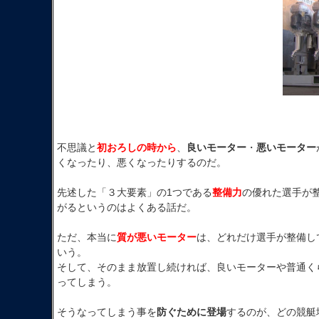
不思議と
初おろしの時から
、
良いモーター
・
悪いモーター
くなったり、悪くなったりするのだ。
先述した「３大要素」の1つである
整備力
の優れた選手が
がるというのはよくある話だ。
ただ、本当に
質が悪いモーター
は、どれだけ選手が整備し
いう。
そして、そのまま放置し続ければ、良いモーターや普通く
ってしまう。
そうなってしまう事を
防ぐために登場
するのが、どの競艇