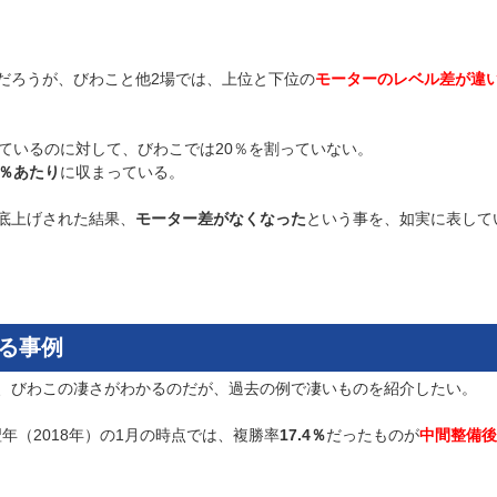
だろうが、びわこと他2場では、上位と下位の
モーターのレベル差が違
ているのに対して、びわこでは20％を割っていない。
0％あたり
に収まっている。
底上げされた結果、
モーター差がなくなった
という事を、如実に表して
る事例
、びわこの凄さがわかるのだが、過去の例で凄いものを紹介したい。
年（2018年）の1月の時点では、複勝率
17.4％
だったものが
中間整備後