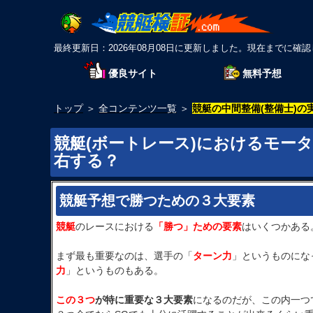
最終更新日：2026年08月08日に更新しました。現在までに確認
優良サイト
無料予想
トップ
＞
全コンテンツ一覧
＞
競艇の中間整備(整備士)の
競艇(ボートレース)におけるモー
右する？
競艇予想で勝つための３大要素
競艇
のレースにおける
「勝つ」ための要素
はいくつかある
まず最も重要なのは、選手の「
ターン力
」というものにな
力
」というものもある。
この３つ
が特に重要な３大要素
になるのだが、この内一つ