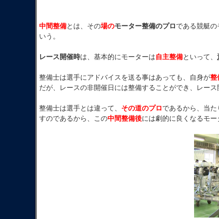
中間整備
とは、その
場の
モーター整備のプロ
である競艇の
いう。
レース開催時
は、基本的にモーターは
自主整備
といって、
整備士は選手にアドバイスを送る事はあっても、自身が
整
だが、レースの非開催日には整備することができ、レース
整備士は選手とは違って、
その道のプロ
であるから、当た
すのであるから、この
中間整備後
には劇的に良くなるモー