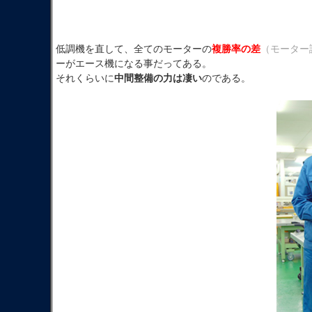
低調機を直して、全てのモーターの
複勝率の差
（モーター
ーがエース機になる事だってある。
それくらいに
中間整備の力は凄い
のである。