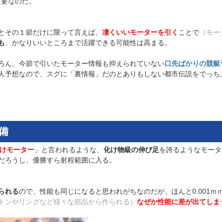
重要なのだ。
とその１節だけに限って言えば、
凄くいいモーターを引く
ことで
（モー
も
、かなりいいところまで活躍できる可能性は高まる。
ろん、今節で引いたモーター情報も抑えられていない
口先ばかりの競艇
人予想なので、スグに「裏情報」だのとありもしない都市伝説をでっち
備
けモーター
」と言われるような、
化け物級の伸び足
を誇るようなモータ
だろうし、優勝すら射程範囲に入る。
られる
ので、性能も同じになると思われがちなのだが、ほんと0.001ｍ
トンやリングなど様々な部品から作られる）
なぜか性能に差が出てしま