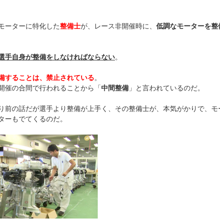
モーターに特化した
整備士
が、レース非開催時に、
低調なモーターを整
選手自身が整備をしなければならない
。
備することは、禁止されている
。
開催の合間で行われることから「
中間整備
」と言われているのだ。
り前の話だが選手より整備が上手く、その整備士が、本気がかりで、モ
ターもでてくるのだ。