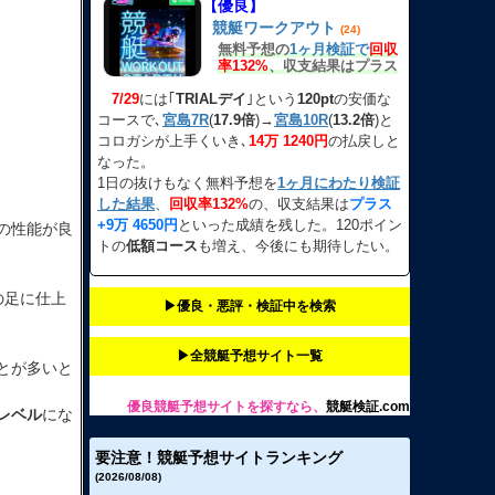
【優良】
競艇ワークアウト
(24)
無料予想の
1ヶ月検証で
回収
率132%
、収支結果はプラス
＋9万超え
となった。
7/29
には｢
TRIALデイ
｣という
120pt
の安価な
コースで､
宮島7R
(
17.9倍
)→
宮島10R
(
13.2倍
)と
コロガシが上手くいき､
14万 1240円
の払戻しと
なった。
1日の抜けもなく無料予想を
1ヶ月にわたり検証
した結果
、
回収率132%
の、収支結果は
プラス
+9万 4650円
といった成績を残した。120ポイン
の性能が良
トの
低額コース
も増え、今後にも期待したい。
の足に仕上
▶︎優良・悪評・検証中を検索
▶︎全競艇予想サイト一覧
とが多いと
優良競艇予想サイトを探すなら、
競艇検証.com
レベル
にな
要注意！競艇予想サイトランキング
(2026/08/08)