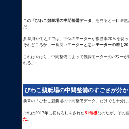
この「
びわこ競艇場の中間整備データ
」を見ると一目瞭然
だ。
多摩川や住之江では、下位のモーターが複勝率20％を切っ
それどころか、一番良いモーターと悪い
モーターの差も2
これはやはり、中間整備によって低調モーターのパワーが
れる。
びわこ競艇場の中間整備のすごさが分か
前章の「びわこ競艇場の中間整備データ」だけでも十分に
それは2017年に初おろしをされた
51号機
なのだが、その翌
た
。