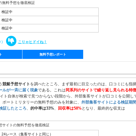
の無料予想を徹底検証
検証中
検証中
検証中
0
)
こりゃヒドイね！
ト
無料予想レポート
う
競艇予想サイト
を調べたところ、まず最初に目立ったのは、口コミにも指
ールが一斉に届く現象
である。これは
同系列のサイトで繰り返し見られる特
サイト自体が検索で見つからない段階から、外部集客サイトが口コミを公開し
、ボートミリタリーの無料予想のみを対象に、
外部集客サイトによる検証期
検証したところ
、
的中率は33%
、
回収率は58%
となり、最終的な収支は
想サイトの無料予想を徹底検証
24レース（集客サイトと同じ）