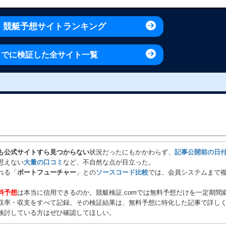
！競艇予想サイトランキング
までに検証した全サイト一覧
も公式サイトすら見つからない
状況だったにもかかわらず、
記事公開前の日
思えない
大量の口コミ
など、不自然な点が目立った。
れる「
ボートフューチャー
」との
ソースコード比較
では、会員システムまで
料予想
は本当に信用できるのか。競艇検証.comでは無料予想だけを一定期間
収率・収支をすべて記録。その検証結果は、無料予想に特化した記事で詳し
検討している方はぜひ確認してほしい。