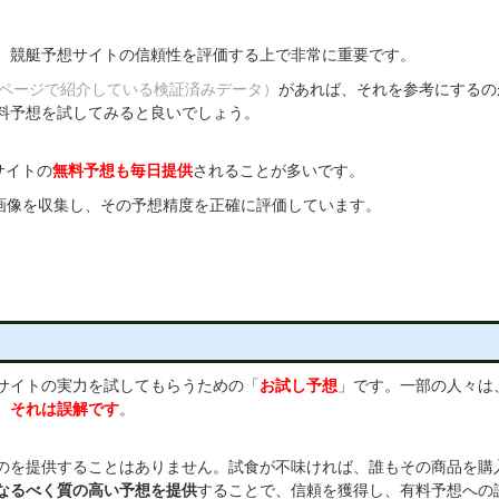
、競艇予想サイトの信頼性を評価する上で非常に重要です。
ページで紹介している検証済みデータ）
があれば、それを参考にするの
料予想を試してみると良いでしょう。
サイトの
無料予想も毎日提供
されることが多いです。
ー画像を収集し、その予想精度を正確に評価しています。
サイトの実力を試してもらうための「
お試し予想
」です。一部の人々は
、
それは誤解です
。
のを提供することはありません。試食が不味ければ、誰もその商品を購
なるべく質の高い予想を提供
することで、信頼を獲得し、有料予想への