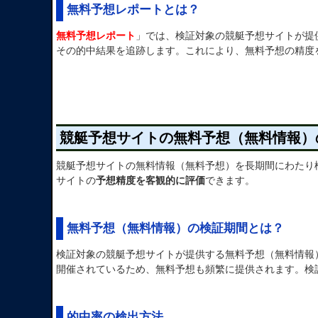
無料予想レポートとは？
無料予想レポート
」では、検証対象の競艇予想サイトが提
その的中結果を追跡します。これにより、無料予想の精度
競艇予想サイトの無料予想（無料情報）
競艇予想サイトの無料情報（無料予想）を長期間にわたり
サイトの
予想精度を客観的に評価
できます。
無料予想（無料情報）の検証期間とは？
検証対象の競艇予想サイトが提供する無料予想（無料情報
開催されているため、無料予想も頻繁に提供されます。検
的中率の検出方法