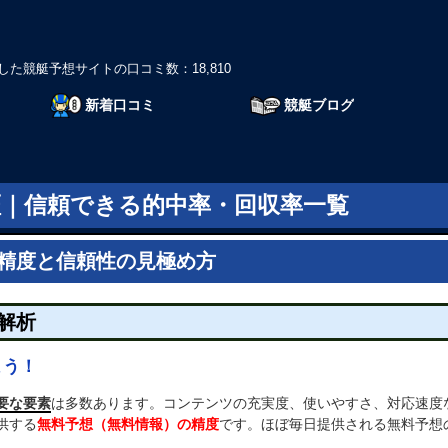
した競艇予想サイトの口コミ数：18,810
新着口コミ
競艇ブログ
証｜信頼できる的中率・回収率一覧
精度と信頼性の見極め方
解析
よう！
要な要素
は多数あります。コンテンツの充実度、使いやすさ、対応速度
供する
無料予想（無料情報）の精度
です。ほぼ毎日提供される無料予想
。