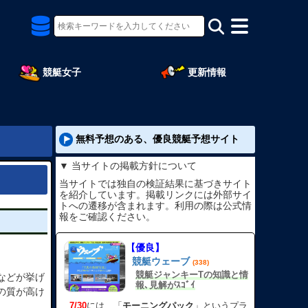
競艇女子
更新情報
無料予想のある、優良競艇予想サイト
▼ 当サイトの掲載方針について
当サイトでは独自の検証結果に基づきサイト
を紹介しています。掲載リンクには外部サイ
トへの遷移が含まれます。利用の際は公式情
報をご確認ください。
【優良】
競艇ウェーブ
(338)
競艇ジャンキーTの知識と情
などが挙げ
報､見解がｽｺﾞｲ
の質が高け
7/30
には、「
モーニングパック
」というプラ