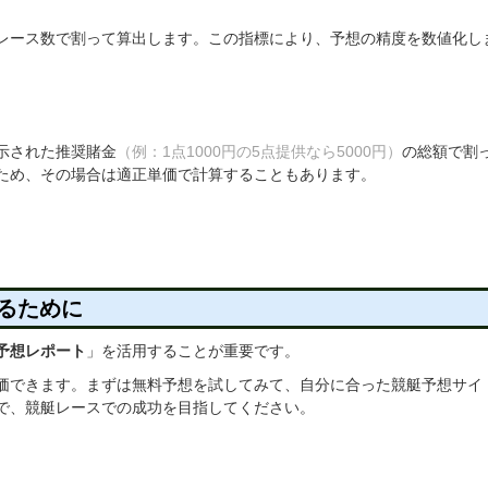
レース数で割って算出します。この指標により、予想の精度を数値化し
示された推奨賭金
（例：1点1000円の5点提供なら5000円）
の総額で割
ため、その場合は適正単価で計算することもあります。
るために
予想レポート
」を活用することが重要です。
価できます。まずは無料予想を試してみて、自分に合った競艇予想サイ
で、競艇レースでの成功を目指してください。