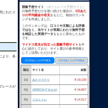
競艇予想サイト
（ボートレース予想サイト）
の無料予想だけを使い続けた場合の、
1日あた
間にわたり
りの平均賭金や収支
をもとに、独自のランキ
ングを作成しました。
このランキングは、
口コミや主観による評価
ではなく、当サイトが長期にわたり無料予想
を検証した実測データ
をもとに算出したもの
です。
マイナス収支が目立った競艇予想サイト
を中
心に紹介しており、サイト選びの参考情報と
してご活用いただけます。
により、各
1日1Rあたりの平均収支
1日1Rあたりの平均賭金
順位
サイト名
金額
1位
あたりマクリ
¥-19,130
でレースが
2位
ATARCA(アタルカ)
¥-16,807
3位
ツカミトレ
¥-14,517