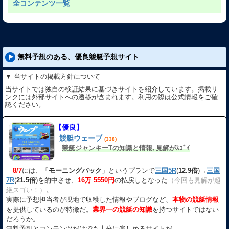
全コンテンツ一覧
無料予想のある、優良競艇予想サイト
▼ 当サイトの掲載方針について
当サイトでは独自の検証結果に基づきサイトを紹介しています。掲載リ
ンクには外部サイトへの遷移が含まれます。利用の際は公式情報をご確
認ください。
【優良】
競艇ウェーブ
(338)
競艇ジャンキーTの知識と情報､見解がｽｺﾞｲ
8/7
には、「
モーニングパック
」というプランで
三国5R
(
12.9倍
)→
三国
7R
(
21.5倍
)を的中させ、
16万 5550円
の払戻しとなった
（今回も見解が超
絶スゴい！）
。
実際に予想担当者が現地で収穫した情報やブログなど、
本物の競艇情報
を提供しているのが特徴だ。
業界一の競艇の知識
を持つサイトではない
だろうか。
無料予想とコンテンツだけでも十分に楽しめるサイトだ。