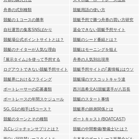
舟券の式別種類
競艇用語の使い方
競艇の１コースの勝率
競艇予想で勝つ舟券の買い方研究
自社運営の集客SNSばかり
退会できない競艇予想サイト
競艇場公式ポイントサイトとは？
競艇のシード番組とは？
競艇のナイターが人気な理由
競艇はモーニングを狙え
｢展示タイム｣を使って予想する
舟券の人気別出現率
ログアウトできない競艇予想サイト
競艇予想サイトの｢裏情報｣はウソ
競艇界におけるフライング
競艇場のマスコットキャラ達
ボートレーサーの応募書類
西川昌希元A1競艇選手が八百長
ボートレースの年間スケジュール
競艇のスタート事情
SG､G1の相手は5コース？
競艇界の師弟関係とは
競艇のターンとその種類
ボートキャスト(BOATCAST)
JLCレジャチャンサプリとは？
競艇の中間整備(整備士)とは？
面白い冠協賛レースタイトル
六本木のボートレース振興会ビル