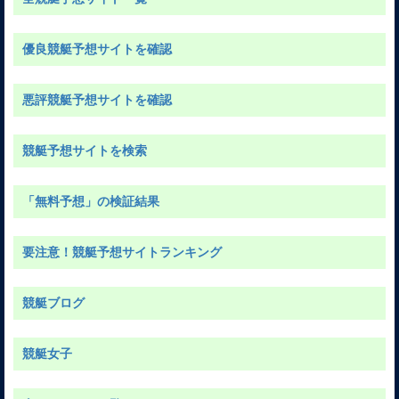
優良競艇予想サイトを確認
悪評競艇予想サイトを確認
競艇予想サイトを検索
「無料予想」の検証結果
要注意！競艇予想サイトランキング
競艇ブログ
競艇女子