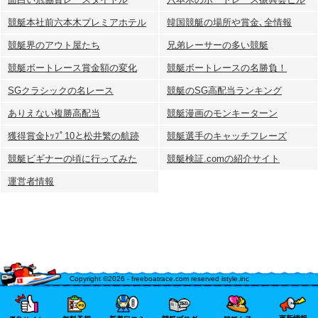
競艇本社前六本木プレミアホテル
韓国競艇の場所や賞金､全情報
競艇界のアウト屋たち
兄弟レーサーの多い競艇
競艇ボートレース賞金額の変化
競艇ボートレースの名勝負！
SGクラシックの名レース
競艇のSG高配当ランキング
ありえない複勝高配当
競艇漫画のモンキーターン
獲得賞金ﾄｯﾌﾟ10と松井繁の航跡
競艇選手のキャッチフレーズ
競艇ビギナーの頃に行ってみた
競艇検証.comの紹介サイト
運営者情報
Copyright ©2026 - freeboatrace.com reserved istyle.inc