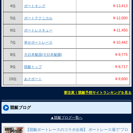
4位
ボートキング
¥-13,413
5位
ボートテクニカル
¥-12,000
6位
ボートレスキュー
¥-11,450
7位
幸せボートレース
¥-10,442
8位
大日本艇国(大日本艇國)
¥-9,775
9位
競艇トップ
¥-9,717
10位
あそボート
¥-9,600
要注意！競艇予想サイトランキングを見る
競艇ブログ
▲競艇ブログ一覧へ
【競艇ボートレースのコラボ企画】 ボートレース場で“プロ