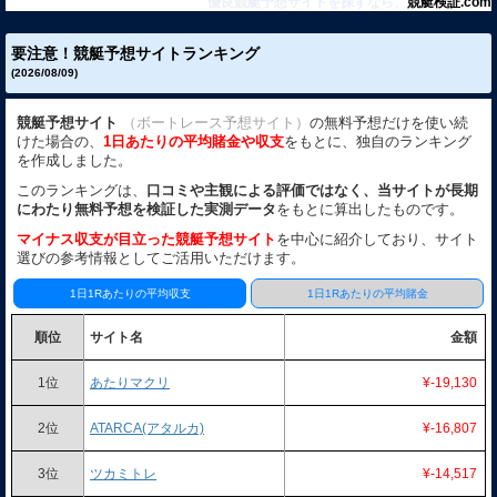
優良競艇予想サイトを探すなら、
競艇検証.com
要注意！競艇予想サイトランキング
(2026/08/09)
競艇予想サイト
（ボートレース予想サイト）
の無料予想だけを使い続
けた場合の、
1日あたりの平均賭金や収支
をもとに、独自のランキング
を作成しました。
このランキングは、
口コミや主観による評価ではなく、当サイトが長期
にわたり無料予想を検証した実測データ
をもとに算出したものです。
マイナス収支が目立った競艇予想サイト
を中心に紹介しており、サイト
選びの参考情報としてご活用いただけます。
1日1Rあたりの平均収支
1日1Rあたりの平均賭金
順位
サイト名
金額
1位
あたりマクリ
¥-19,130
2位
ATARCA(アタルカ)
¥-16,807
3位
ツカミトレ
¥-14,517