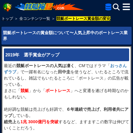
トップ
＞
全コンテンツ一覧
＞
競艇ボートレース賞金額の変化
競艇ボートレースの賞金額について〜人気上昇中のボートレース業
界
2019年 選手賞金がアップ
最近の
競艇ボートレースの人気は凄く
、CMではドラマ「
おっさん
ずラブ
」で一躍有名になった
田中圭
を使うなど、いたるところで流
れているし、雑誌でもいたるところに「ボートレース」の広告が載
っている。
まさに「
競艇
」から「
ボートレース
」へと変遷を遂げる時期なのか
もしれない。
絶好調な競艇は売上げも好調で、
６年連続で売上げ、利用者共にア
ップ
している。
総売上
も
1兆 3000億円を突破
するなど、ますますこの数字は伸びて
いくことだろう。