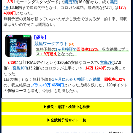
8/5
｢
モーニングスタンダード
｣で
鳴門3R
(
16.0倍
)から、続く
鳴門
4R
(
13.6倍
)まで連続的中となり、コロガシ成功。最終的な払戻しは
17万
4080円
となった。
無料予想の見解が載っていないのが少し残念ではあるが、的中率、回収
率は良いのでそこは問題ない。
【優良】
競艇ワークアウト
(24)
無料予想の
1ヶ月検証で
回収率132%
、収支結果はプラ
ス
＋9万超え
となった。
7/29
には｢
TRIALデイ
｣という
120pt
の安価なコースで､
宮島7R
(
17.9
倍
)→
宮島10R
(
13.2倍
)とコロガシが上手くいき､
14万 1240円
の払戻しと
なった。
1日の抜けもなく無料予想を
1ヶ月にわたり検証した結果
、
回収率132%
の、収支結果は
プラス+9万 4650円
といった成績を残した。120ポイント
の
低額コース
も増え、今後にも期待したい。
▶︎優良・悪評・検証中を検索
▶︎全競艇予想サイト一覧