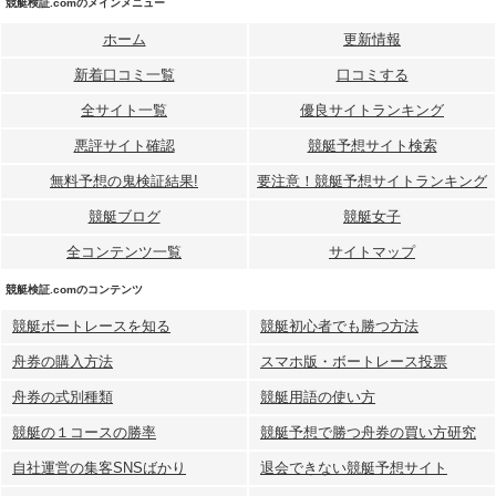
競艇検証.comのメインメニュー
ホーム
更新情報
新着口コミ一覧
口コミする
全サイト一覧
優良サイトランキング
悪評サイト確認
競艇予想サイト検索
無料予想の⻤検証結果!
要注意！競艇予想サイトランキング
競艇ブログ
競艇女子
全コンテンツ一覧
サイトマップ
競艇検証.comのコンテンツ
競艇ボートレースを知る
競艇初心者でも勝つ方法
舟券の購入方法
スマホ版・ボートレース投票
舟券の式別種類
競艇用語の使い方
競艇の１コースの勝率
競艇予想で勝つ舟券の買い方研究
自社運営の集客SNSばかり
退会できない競艇予想サイト