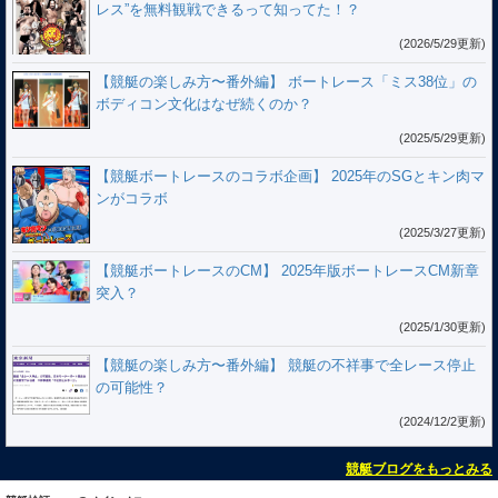
レス”を無料観戦できるって知ってた！？
(2026/5/29更新)
【競艇の楽しみ方〜番外編】 ボートレース「ミス38位」の
ボディコン文化はなぜ続くのか？
(2025/5/29更新)
【競艇ボートレースのコラボ企画】 2025年のSGとキン肉マ
ンがコラボ
(2025/3/27更新)
【競艇ボートレースのCM】 2025年版ボートレースCM新章
突入？
(2025/1/30更新)
【競艇の楽しみ方〜番外編】 競艇の不祥事で全レース停止
の可能性？
(2024/12/2更新)
競艇ブログをもっとみる