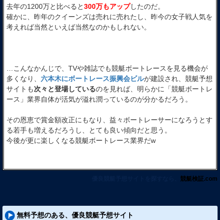
去年の1200万と比べると
300万もアップ
したのだ。
確かに、昨年のクイーンズは売れに売れたし、昨今の女子戦人気を
考えれば当然といえば当然なのかもしれない。
…こんなかんじで、TVや雑誌でも競艇ボートレースを見る機会が
多くなり、
六本木にボートレース振興会ビル
が建設され、競艇予想
サイトも
次々と登場している
のを見れば、明らかに「競艇ボートレ
ース」業界自体が活気が溢れ潤っているのが分かるだろう。
その恩恵で賞金額改正にもなり、益々ボートレーサーになろうとす
る若手も増えるだろうし、とても良い傾向だと思う。
今後が更に楽しくなる競艇ボートレース業界だw
優良競艇予想サイトを探すなら、
競艇検証.com
無料予想のある、優良競艇予想サイト