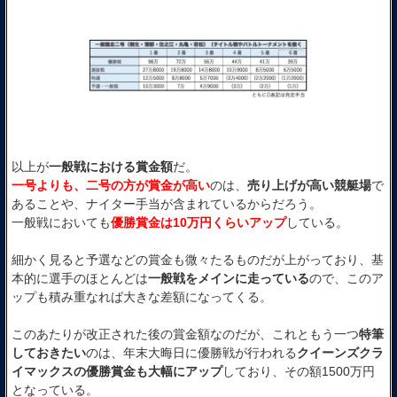
以上が
一般戦における賞金額
だ。
一号よりも、二号の方が賞金が高い
のは、
売り上げが高い競艇場
で
あることや、ナイター手当が含まれているからだろう。
一般戦においても
優勝賞金は10万円くらいアップ
している。
細かく見ると予選などの賞金も微々たるものだが上がっており、基
本的に選手のほとんどは
一般戦をメインに走っている
ので、このア
ップも積み重なれば大きな差額になってくる。
このあたりが改正された後の賞金額なのだが、これともう一つ
特筆
しておきたい
のは、年末大晦日に優勝戦が行われる
クイーンズクラ
イマックスの優勝賞金も大幅にアップ
しており、その額1500万円
となっている。