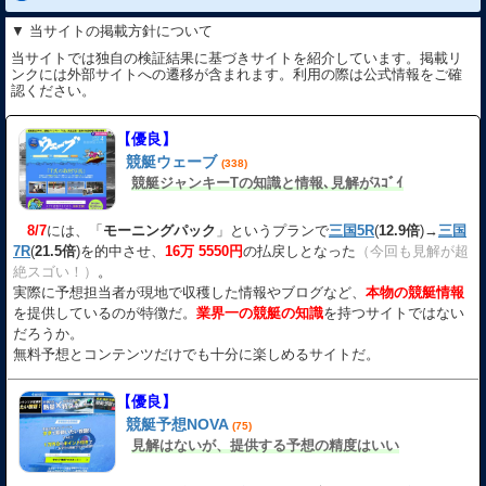
▼ 当サイトの掲載方針について
当サイトでは独自の検証結果に基づきサイトを紹介しています。掲載リ
ンクには外部サイトへの遷移が含まれます。利用の際は公式情報をご確
認ください。
【優良】
競艇ウェーブ
(338)
競艇ジャンキーTの知識と情報､見解がｽｺﾞｲ
8/7
には、「
モーニングパック
」というプランで
三国5R
(
12.9倍
)→
三国
7R
(
21.5倍
)を的中させ、
16万 5550円
の払戻しとなった
（今回も見解が超
絶スゴい！）
。
実際に予想担当者が現地で収穫した情報やブログなど、
本物の競艇情報
を提供しているのが特徴だ。
業界一の競艇の知識
を持つサイトではない
だろうか。
無料予想とコンテンツだけでも十分に楽しめるサイトだ。
【優良】
競艇予想NOVA
(75)
見解はないが、提供する予想の精度はいい