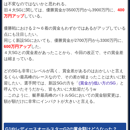
は不変なのではないかと思われる。
旧４大SGに関しては、優勝賞金が3500万円から3900万円に、
400
万円アップ
している。
優勝戦における２〜６着の賞金もわずかではあるがアップしている
点にも注目したい。
同じく新設SGにおいても、優勝賞金が2700万円から3300万円に、
600万円アップ
した。
４大SGとの賞金差があったことから、今回の改正で、その賞金差
は縮まっている。
どのSGも非常にレベルが高く、賞金差があるのはおかしいと言え
るくらい最高峰のレースなので、その差が縮まったことは大いに歓
迎したい。選手間では、新設SGの方を「
(賞金が)低い方のSG
」と
呼んでいたそうだから、皆も大いに大歓迎だろうw
…このように、艇界最高峰のバトルSGにおいての賞金額変更は、
額が額だけに非常にインパクトが大きいと言える。
G1やレディースオールスターG2の賞金額はどうなった？