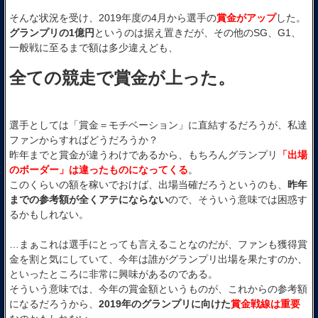
そんな状況を受け、2019年度の4月から選手の
賞金がアップ
した。
グランプリの1億円
というのは据え置きだが、その他のSG、G1、
一般戦に至るまで額は多少違えども、
全ての競走で賞金が上った。
選手としては「賞金＝モチベーション」に直結するだろうが、私達
ファンからすればどうだろうか？
昨年までと賞金が違うわけであるから、もちろんグランプリ
「出場
のボーダー」は違ったものになってくる
。
このくらいの額を稼いでおけば、出場当確だろうというのも、
昨年
までの参考額が全くアテにならない
ので、そういう意味では困惑す
るかもしれない。
…まぁこれは選手にとっても言えることなのだが、ファンも獲得賞
金を割と気にしていて、今年は誰がグランプリ出場を果たすのか、
といったところに非常に興味があるのである。
そういう意味では、今年の賞金額というものが、これからの参考額
になるだろうから、
2019年のグランプリに向けた
賞金戦線は重要