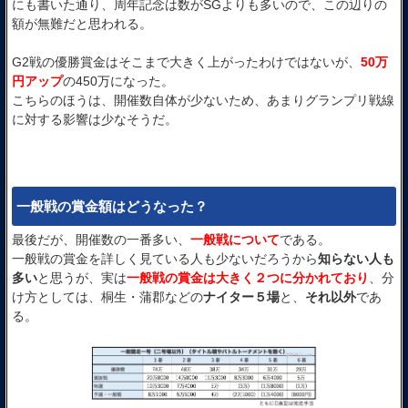
にも書いた通り、周年記念は数がSGよりも多いので、この辺りの
額が無難だと思われる。
G2戦の優勝賞金はそこまで大きく上がったわけではないが、
50万
円アップ
の450万になった。
こちらのほうは、開催数自体が少ないため、あまりグランプリ戦線
に対する影響は少なそうだ。
一般戦の賞金額はどうなった？
最後だが、開催数の一番多い、
一般戦について
である。
一般戦の賞金を詳しく見ている人も少ないだろうから
知らない人も
多い
と思うが、実は
一般戦の賞金は大きく２つに分かれており
、分
け方としては、桐生・蒲郡などの
ナイター５場
と、
それ以外
であ
る。