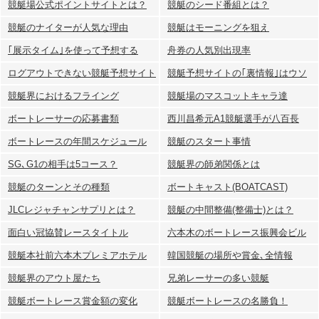
競艇場公式ポイントサイトとは？
競艇のシード番組とは？
競艇のナイターが人気な理由
競艇はモーニングを狙え
｢展示タイム｣を使って予想する
舟券の人気別出現率
ログアウトできない競艇予想サイト
競艇予想サイトの｢裏情報｣はウソ
競艇界におけるフライング
競艇場のマスコットキャラ達
ボートレーサーの応募書類
西川昌希元A1競艇選手が八百長
ボートレースの年間スケジュール
競艇のスタート事情
SG､G1の相手は5コース？
競艇界の師弟関係とは
競艇のターンとその種類
ボートキャスト(BOATCAST)
JLCレジャチャンサプリとは？
競艇の中間整備(整備士)とは？
面白い冠協賛レースタイトル
六本木のボートレース振興会ビル
競艇本社前六本木プレミアホテル
韓国競艇の場所や賞金､全情報
競艇界のアウト屋たち
兄弟レーサーの多い競艇
競艇ボートレース賞金額の変化
競艇ボートレースの名勝負！