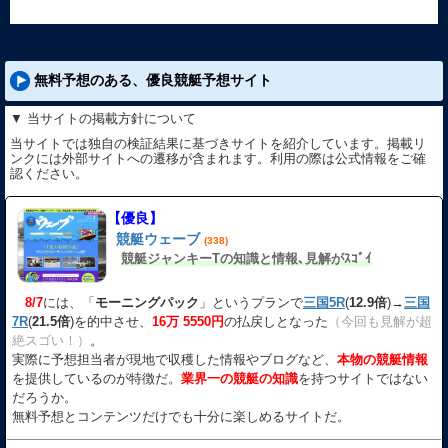
無料予想のある、優良競艇予想サイト
▼ 当サイトの掲載方針について
当サイトでは独自の検証結果に基づきサイトを紹介しています。掲載リ
ンクには外部サイトへの遷移が含まれます。利用の際は公式情報をご確
認ください。
【優良】
競艇ウェーブ
(338)
競艇ジャンキーTの知識と情報､見解がｽｺﾞｲ
8/7
には、「
モーニングパック
」というプランで
三国5R
(
12.9倍
)→
三国
7R
(
21.5倍
)を的中させ、
16万 5550円
の払戻しとなった
（今回も見解が超
絶スゴい！）
。
実際に予想担当者が現地で収穫した情報やブログなど、
本物の競艇情報
を提供しているのが特徴だ。
業界一の競艇の知識
を持つサイトではない
だろうか。
無料予想とコンテンツだけでも十分に楽しめるサイトだ。