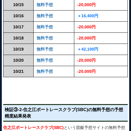
10/15
無料予想
-20,000円
10/16
無料予想
＋16,400円
10/17
無料予想
-20,000円
10/18
無料予想
-20,000円
10/19
無料予想
＋42,100円
10/20
無料予想
-20,000円
10/21
無料予想
-20,000円
検証③-2-住之江ボートレースクラブ(SBC)の無料予想の予想
精度結果発表
住之江ボートレースクラブ(SBC)
という競艇予想サイトの無料予想