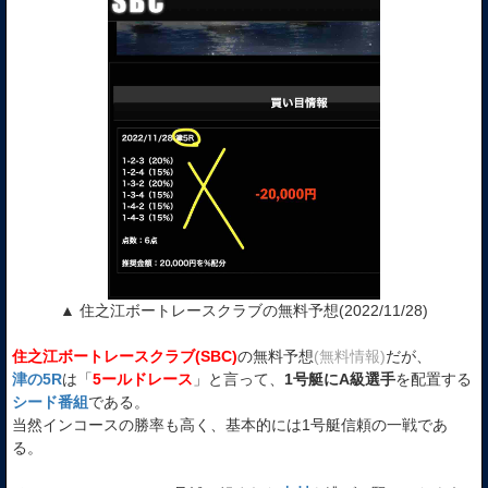
▲ 住之江ボートレースクラブの無料予想(2022/11/28)
住之江ボートレースクラブ(SBC)
の無料予想
(無料情報)
だが、
津の5R
は「
5ールドレース
」と言って、
1号艇にA級選手
を配置する
シード番組
である。
当然インコースの勝率も高く、基本的には1号艇信頼の一戦であ
る。