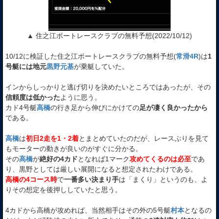
▲ 住之江ボートレースクラブの無料予想(2022/10/12)
10/12に検証した住之江ボートレースクラブの無料予想(
常滑4R
)は
1
号艇には地元
黒野元基
が乗艇していた。
インからしっかりと逃げ切りを決めたいところではあったが、その
信頼度は低かった
ように思う。
カド4号艇
高橋
の行き足から伸びにかけての
足が凄く良かったから
である。
高橋
は
初日2走を1・2着
とまとめていたのだが、レースぶりを見て
もモーターの動きが良いのがすぐに分かる。
その
高橋
が
絶好の4カド
となれば1マーク
攻めてくるのは必至
であ
り、黒野としては厳しい展開になると想定されたわけである。
高橋の4コース時
で
一番多い決まり手
は「まくり」というのも、よ
りその想定を後押ししていたと思う。
4カドから高橋が攻めれば、当然相手はその外の5号艇
村本
となるの