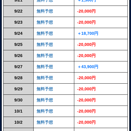
9/21
無料予想
＋1,300円
9/22
無料予想
-20,000円
9/23
無料予想
-20,000円
9/24
無料予想
＋18,700円
9/25
無料予想
-20,000円
9/26
無料予想
-20,000円
9/27
無料予想
＋43,900円
9/28
無料予想
-20,000円
9/29
無料予想
-20,000円
9/30
無料予想
-20,000円
10/1
無料予想
-20,000円
10/2
無料予想
-20,000円