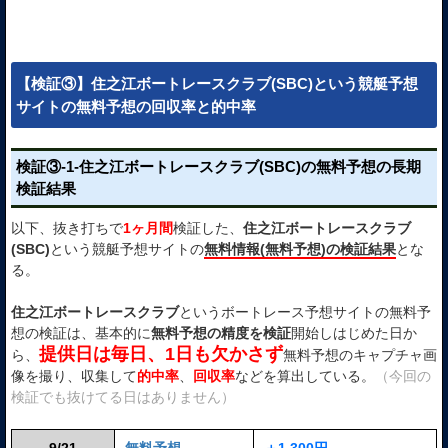
【検証③】住之江ボートレースクラブ(SBC)という競艇予想
サイトの無料予想の回収率と的中率
検証③-1-住之江ボートレースクラブ(SBC)の無料予想の長期
検証結果
以下、抜き打ちで
1ヶ月間
検証した、
住之江ボートレースクラブ
(SBC)
という競艇予想サイトの
無料情報(無料予想)の検証結果
とな
る。
住之江ボートレースクラブ
というボートレース予想サイトの無料予
想の検証は、基本的に
無料予想の精度を検証
開始しはじめた日か
提供日は毎日、1日も欠かさず
ら、
無料予想のキャプチャ画
像を撮り、収集して
的中率
、
回収率
などを算出している。
（今回の
検証でも抜けてる日はありません）