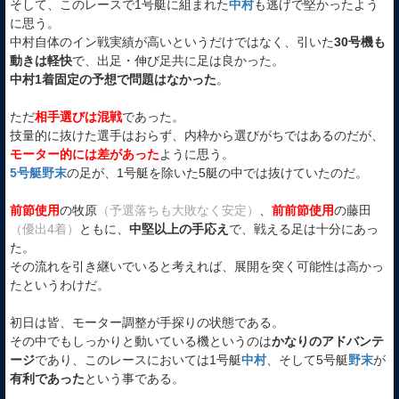
そして、このレースで1号艇に組まれた
中村
も逃げで堅かったよう
に思う。
中村自体のイン戦実績が高いというだけではなく、引いた
30号機も
動きは軽快
で、出足・伸び足共に足は良かった。
中村1着固定の予想で問題はなかった
。
ただ
相手選びは混戦
であった。
技量的に抜けた選手はおらず、内枠から選びがちではあるのだが、
モーター的には差があった
ように思う。
5号艇野末
の足が、1号艇を除いた5艇の中では抜けていたのだ。
前節使用
の牧原
（予選落ちも大敗なく安定）
、
前前節使用
の藤田
（優出4着）
ともに、
中堅以上の手応え
で、戦える足は十分にあっ
た。
その流れを引き継いでいると考えれば、展開を突く可能性は高かっ
たというわけだ。
初日は皆、モーター調整が手探りの状態である。
その中でもしっかりと動いている機というのは
かなりのアドバンテ
ージ
であり、このレースにおいては1号艇
中村
、そして5号艇
野末
が
有利であった
という事である。