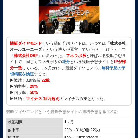
競艇ダイヤモンド
という競艇予想サイトは、かつては「
株式会社
オールユーニーズ
」という法人が運営していたが、しばらくして
「
株式会社DRF
」に変わった。
フネラボ系
と呼ばれる競艇予想サ
イトで、同じくフネラボ系の
花舟
という競艇予想サイトと
IPが部
分一致
している。1ヶ月かけて 競艇ダイヤモンドの
無料予想の予
想精度を検証
すると、
▶︎戦績：31戦9勝
22敗
▶︎的中率：
29%
▶︎回収率：
50%
▶︎終始：
マイナス-15万超え
のマイナス収支となった。
競艇ダイヤモンドという競艇予想サイトの無料予想を徹底検証
検証期間
1ヶ月
的中率
29%（31戦9勝 22敗）