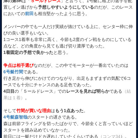
津の第5R
は「
５ールドレース
」と言って、1号艇に格上の選手を配
置しイン逃げから
予想しやすいようにしている
のだが、このレース
においての
前田
も相当堅かったように思う。
メンバーの中でも一人だけ実績が抜けている上に、センター枠に伸
びの良い選手もいない。
1コース1着率も非常に高く、今節も2度のイン戦をものにしている
点など、どの角度から見ても逃げ切り濃厚であった。
1着固定の予想で良かった
と思う。
争点は相手選び
なのだが、この中でモーターが一番出ていたのは
6号艇竹間
である。
行き足から伸びにかけてのつながり、出足もまずまずの気配で6コ
ースでも十分にチャンスのある足色であった。
4日目
の「５ールドレース」での
レースを見れば明らか
である
（結
果は１着）
。
そして
竹間が買いな理由
は
もう1点あった
。
4号艇森智哉
のスタートの遅さである。
森は前節フライングを切ったばかりで、今節全くと言っていいほど
スタートを踏み込めていなかった。
前日には一艇だけドカ遅れしていたくらいである
（コンマ34
）。