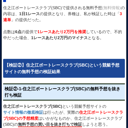
住之江ボートレースクラブ(SBC)で提供される無料予想
(無料情報)
の
内容は、
1日1レース
の提供となり、券種は、私が検証した時は「
3
連単
」の提供だった。
点数は
6点
の提供で
1レースあたり2万円を推奨
しているので、不的
中だった場合、
1レースあたり2万円のマイナス
となる。
【検証②】住之江ボートレースクラブ(SBC)という競艇予想
サイトの無料予想の検証結果
検証②-1-住之江ボートレースクラブ(SBC)の無料予想を抜き
打ち検証
住之江ボートレースクラブ(SBC)
という競艇予想サイトの
サイト情報の徹底検証
は行ったが、実際の
住之江ボートレースクラ
ブ(SBC)の予想精度
はいかがなものか、住之江ボートレースクラブ
(SBC)の
無料予想の買い目を抜き打ちで検証
しようと思う。