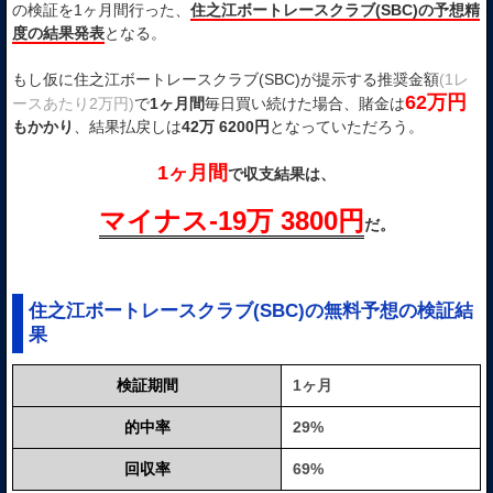
の検証を1ヶ月間行った、
住之江ボートレースクラブ(SBC)の予想精
度の結果発表
となる。
もし仮に住之江ボートレースクラブ(SBC)が提示する推奨金額
(1レ
62万円
ースあたり2万円)
で
1ヶ月間
毎日買い続けた場合、賭金は
もかかり
、結果払戻しは
42万 6200円
となっていただろう。
1ヶ月間
で収支結果は、
マイナス-19万 3800円
だ。
住之江ボートレースクラブ(SBC)の無料予想の検証結
果
検証期間
1ヶ月
的中率
29%
回収率
69%