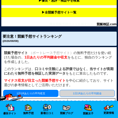
▶︎優良・悪評・検証中を検索
▶︎全競艇予想サイト一覧
優良競艇予想サイトを探すなら、
競艇検証.com
要注意！競艇予想サイトランキング
(2026/08/08)
競艇予想サイト
（ボートレース予想サイト）
の無料予想だけを使い続
けた場合の、
1日あたりの平均賭金や収支
をもとに、独自のランキング
を作成しました。
このランキングは、
口コミや主観による評価ではなく、当サイトが長期
にわたり無料予想を検証した実測データ
をもとに算出したものです。
マイナス収支が目立った競艇予想サイト
を中心に紹介しており、サイト
選びの参考情報としてご活用いただけます。
1日1Rあたりの平均収支
1日1Rあたりの平均賭金
順位
サイト名
金額
更新情報
無料予想
新着口コミ
競艇ブログ
優良サイト
競艇女子
1位
あたりマクリ
¥-19,130