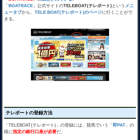
「
BOATRACE
」公式サイトの
TELEBOAT(テレボート)
という
メニ
ュータブ
から、
TELE BOAT(テレボート)のページ
に行くことがで
きる。
テレボートの登録方法
「TELEBOAT(テレボート)」の登録には、競馬でいう「
即PAT
」の
様に
指定の銀行口座が必要
だ。