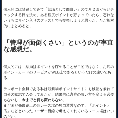
個人的には登録してみて「知識として面白い」ので月２回ぐらいチ
ェックする日を決め、ある程度ポイントが貯まっていたら、忘れな
いうちにサイン入りのグッズとでも交換しようと思った。ただ相対
的にまとめると、
「管理が面倒くさい」というのが率直
な感想だ。
個人的には、結局はポイントを貯めることが目的ではなく、お店の
ポイントカードのサービスがWEB上であるというだけの違いであ
る。
テレボート会員である私は競艇場ポイントサイトにも検証を兼ねて
自分の意志で入会してみたが、結果的に舟券の買い方を変える必要
もないし、
今までと何も変わらない
。
まだまだ発展途上の各レース場の独自運営なので、「ポイント○
倍」などといったユーザー目線で考えてくれているレース場はいい
のだが、