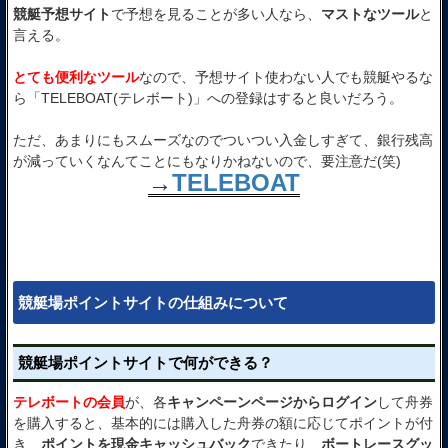
競艇予想サイト
で予想を見ることが多い人なら、
マストなツール
と
言える。
とても便利なツール
なので、予想サイト使わない人でも競艇やるな
ら「TELEBOAT(テレボート)」への登録はすると良いだろう。
ただ、あまりにもスムーズなのでついつい入金しすぎて、銀行残高
が減っていくなんてことにもなりかねないので、要注意だ(笑)
→
TELEBOAT
競艇場ポイントサイトの仕組みについて
競艇場ポイントサイトで何ができる？
テレボートの会員
が、各
キャンペーンページからログイン
して舟券
を購入すると、基本的には購入した舟券の額に応じてポイントが付
き、
ポイントを現金キャッシュバック
できたり、
ボートレースグッ