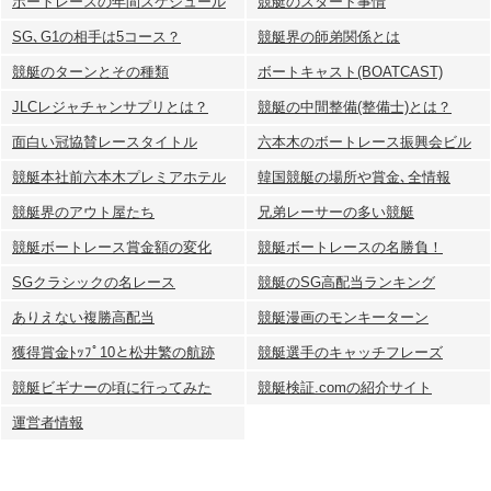
ボートレースの年間スケジュール
競艇のスタート事情
SG､G1の相手は5コース？
競艇界の師弟関係とは
競艇のターンとその種類
ボートキャスト(BOATCAST)
JLCレジャチャンサプリとは？
競艇の中間整備(整備士)とは？
面白い冠協賛レースタイトル
六本木のボートレース振興会ビル
競艇本社前六本木プレミアホテル
韓国競艇の場所や賞金､全情報
競艇界のアウト屋たち
兄弟レーサーの多い競艇
競艇ボートレース賞金額の変化
競艇ボートレースの名勝負！
SGクラシックの名レース
競艇のSG高配当ランキング
ありえない複勝高配当
競艇漫画のモンキーターン
獲得賞金ﾄｯﾌﾟ10と松井繁の航跡
競艇選手のキャッチフレーズ
競艇ビギナーの頃に行ってみた
競艇検証.comの紹介サイト
運営者情報