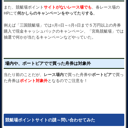
また、競艇場ポイント
サイトがないレース場でも
、各レース場の
HPにて
何かしらのキャンペーンをやってたりする
。
例えば「三国競艇場」では○月○日～○月○日まで５万円以上の舟券
購入で現金キャッシュバックのキャンペーン、「宮島競艇場」では
抽選で何かが当たるキャンペーンなどやっていた。
場内や、ボートピアでで買った舟券は対象外
当たり前のことだが、
レース場内
で買った舟券や
ボートピア
で買っ
た舟券は
ポイント対象外
となるのでご注意を！
競艇場ポイントサイトの謎～問い合わせてみた