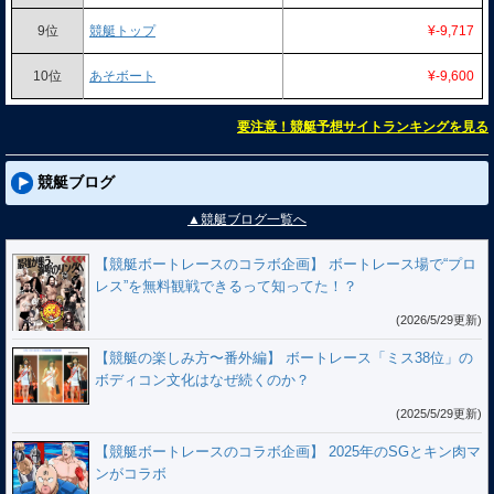
9位
競艇トップ
¥-9,717
10位
あそボート
¥-9,600
要注意！競艇予想サイトランキングを見る
競艇ブログ
▲競艇ブログ一覧へ
【競艇ボートレースのコラボ企画】 ボートレース場で“プロ
レス”を無料観戦できるって知ってた！？
(2026/5/29更新)
【競艇の楽しみ方〜番外編】 ボートレース「ミス38位」の
ボディコン文化はなぜ続くのか？
(2025/5/29更新)
【競艇ボートレースのコラボ企画】 2025年のSGとキン肉マ
ンがコラボ