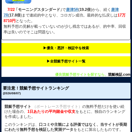
7/22
｢
モーニングスタンダード
｣で
唐津5R
(
19.2倍
)から、続く
唐津
7R
(
17.8倍
)まで連続的中となり、コロガシ成功。最終的な払戻しは
17万
8710円
となった。
無料予想の見解が載っていないのが少し残念ではあるが、的中率、回収
率は良いのでそこは問題ない。
▶︎優良・悪評・検証中を検索
▶︎全競艇予想サイト一覧
優良競艇予想サイトを探すなら、
競艇検証.com
要注意！競艇予想サイトランキング
(2026/08/07)
競艇予想サイト
（ボートレース予想サイト）
の無料予想だけを使い続
けた場合の、
1日あたりの平均賭金や収支
をもとに、独自のランキング
を作成しました。
このランキングは、
口コミや主観による評価ではなく、当サイトが長期
にわたり無料予想を検証した実測データ
をもとに算出したものです。