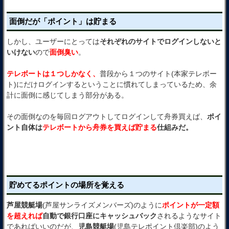
面倒だが「ポイント」は貯まる
しかし、ユーザーにとっては
それぞれのサイトでログインしないと
いけない
ので
面倒臭い
。
テレボートは１つしかなく、
普段から１つのサイト(本家テレボー
ト)にだけログインするということに慣れてしまっているため、余
計に面倒に感じてしまう部分がある。
その面倒なのを毎回ログアウトしてログインして舟券買えば、
ポイ
ント自体は
テレボートから舟券を買えば貯まる
仕組みだ。
貯めてるポイントの場所を覚える
芦屋競艇場
(芦屋サンライズメンバーズ)のように
ポイントが一定額
を超えれば
自動で銀行口座にキャッシュバック
されるようなサイト
であればいいのだが、
児島競艇場
(児島テレポイント倶楽部)のよう