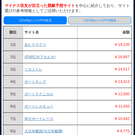
マイナス収支が目立った競艇予想サイト
を中心に紹介しており、サイト
選びの参考情報としてご活用いただけます。
1日1Rあたりの平均収支
1日1Rあたりの平均賭金
順位
サイト名
金額
1位
あたりマクリ
¥-19,130
2位
ATARCA(アタルカ)
¥-16,807
3位
ツカミトレ
¥-14,517
4位
ボートキング
¥-13,413
5位
ボートテクニカル
¥-12,000
6位
ボートレスキュー
¥-11,450
7位
幸せボートレース
¥-10,442
8位
大日本艇国(大日本艇國)
¥-9,775