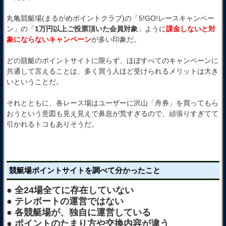
丸亀競艇場(まるがめポイントクラブ)の「5!GO!レースキャンペー
ン」の「
1万円以上ご投票頂いた会員対象
」ように
課金しないと対
象にならないキャンペーン
が多い印象だ。
どの競艇のポイントサイトに限らず、ほぼすべてのキャンペーンに
共通して言えることは、多く買う人ほど受けられるメリットは大き
いということだ。
それとともに、各レース場はユーザーに沢山「舟券」を買ってもら
おうという意図も見え見えで鼻息が荒すぎるので、頑張りすぎてて
引かれるトコもありそうだ。
競艇場ポイントサイトを調べて分かったこと
● 全24場全てに存在していない
● テレボートの運営ではない
● 各競艇場が、独自に運営している
● ポイントのたまり方や交換内容が違う