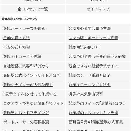
全コンテンツ一覧
サイトマップ
競艇検証.comのコンテンツ
競艇ボートレースを知る
競艇初心者でも勝つ方法
舟券の購入方法
スマホ版・ボートレース投票
舟券の式別種類
競艇用語の使い方
競艇の１コースの勝率
競艇予想で勝つ舟券の買い方研究
自社運営の集客SNSばかり
退会できない競艇予想サイト
競艇場公式ポイントサイトとは？
競艇のシード番組とは？
競艇のナイターが人気な理由
競艇はモーニングを狙え
｢展示タイム｣を使って予想する
舟券の人気別出現率
ログアウトできない競艇予想サイト
競艇予想サイトの｢裏情報｣はウソ
競艇界におけるフライング
競艇場のマスコットキャラ達
ボートレーサーの応募書類
西川昌希元A1競艇選手が八百長