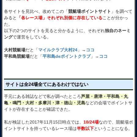
各サイトを見比べ、改めてこの「
競艇場ポイントサイト
」を調べて
みると
「各レース場」それぞれ別個に存在している
ことが分かっ
た。
以下の2つのサイトを見ると分かるように、それぞれ
独自のネーミ
ング
で運営をしている。
大村競艇場
だと「
マイルクラブ大村24
」→
ココ
平和島競艇場
だと「
平和島deポイントクラブ
」→
ココ
サイトは全24場全てにあるわけではない
手元にある雑誌などで私が調べたところ
芦屋・唐津・平和島・丸
亀・鳴門・大村・多摩川・津・徳山・児島
などの会場でポイントサ
イトが存在することが確認できた。
私が検証した2017年11月15日時点では、
10/24場
なので、競艇場ポ
イントサイトを持っているレース場は
半数以下
ということになる。