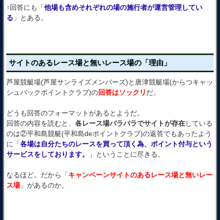
↑回答にも「
他場も含めそれぞれの場の施行者が運営管理してい
る
」とある。
サイトのあるレース場と無いレース場の「理由」
芦屋競艇場(芦屋サンライズメンバーズ)と唐津競艇場(からつキャッ
シュバックポイントクラブ)の
回答はソックリ
だ。
どうも回答のフォーマットがあるとようだ。
回答の内容を読むと、
各レース場バラバラでサイトが存在
している
のは②平和島競艇(平和島deポイントクラブ)の返答でもあったよう
に「
各場は自分たちのレースを買って頂く為、ポイント付与という
サービスをしております。
」ということに尽きる。
なるほど。だから「
キャンペーンサイトのあるレース場と無いレー
ス場
」があるのか。