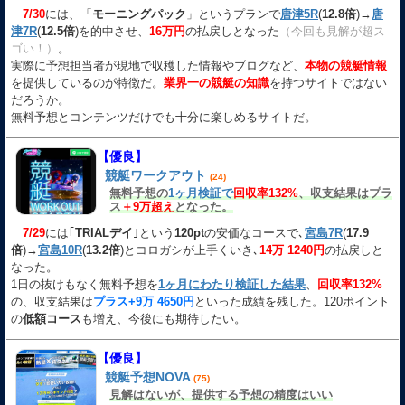
7/30
には、「
モーニングパック
」というプランで
唐津5R
(
12.8倍
)→
唐
津7R
(
12.5倍
)を的中させ、
16万円
の払戻しとなった
（今回も見解が超ス
ゴい！）
。
実際に予想担当者が現地で収穫した情報やブログなど、
本物の競艇情報
を提供しているのが特徴だ。
業界一の競艇の知識
を持つサイトではない
だろうか。
無料予想とコンテンツだけでも十分に楽しめるサイトだ。
【優良】
競艇ワークアウト
(24)
無料予想の
1ヶ月検証で
回収率132%
、収支結果はプラ
ス
＋9万超え
となった。
7/29
には｢
TRIALデイ
｣という
120pt
の安価なコースで､
宮島7R
(
17.9
倍
)→
宮島10R
(
13.2倍
)とコロガシが上手くいき､
14万 1240円
の払戻しと
なった。
1日の抜けもなく無料予想を
1ヶ月にわたり検証した結果
、
回収率132%
の、収支結果は
プラス+9万 4650円
といった成績を残した。120ポイント
の
低額コース
も増え、今後にも期待したい。
【優良】
競艇予想NOVA
(75)
見解はないが、提供する予想の精度はいい