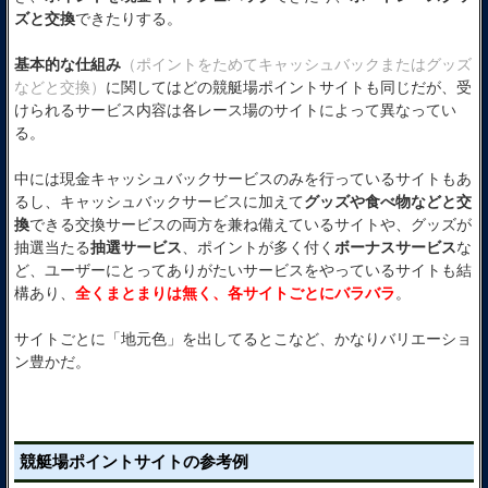
ズと交換
できたりする。
基本的な仕組み
（ポイントをためてキャッシュバックまたはグッズ
などと交換）
に関してはどの競艇場ポイントサイトも同じだが、受
けられるサービス内容は各レース場のサイトによって異なってい
る。
中には現金キャッシュバックサービスのみを行っているサイトもあ
るし、キャッシュバックサービスに加えて
グッズや食べ物などと交
換
できる交換サービスの両方を兼ね備えているサイトや、グッズが
抽選当たる
抽選サービス
、ポイントが多く付く
ボーナスサービス
な
ど、ユーザーにとってありがたいサービスをやっているサイトも結
構あり、
全くまとまりは無く、各サイトごとにバラバラ
。
サイトごとに「地元色」を出してるとこなど、かなりバリエーショ
ン豊かだ。
競艇場ポイントサイトの参考例