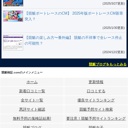
(2025/3/27更新)
【競艇ボートレースのCM】 2025年版ボートレースCM新章
突入？
(2025/1/30更新)
【競艇の楽しみ方〜番外編】 競艇の不祥事で全レース停止
の可能性？
(2024/12/2更新)
競艇ブログをもっとみる
競艇検証.comのメインメニュー
ホーム
更新情報
新着口コミ一覧
口コミする
全サイト一覧
優良サイトランキング
悪評サイト確認
競艇予想サイト検索
無料予想の⻤検証結果!
要注意！競艇予想サイトランキング
競艇ブログ
競艇女子