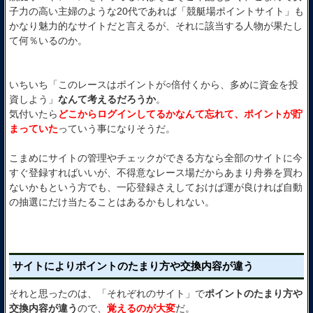
子力の高い主婦のような20代であれば「競艇場ポイントサイト」も
かなり魅力的なサイトだと言えるが、それに該当する人物が果たし
て何％いるのか。
いちいち「このレースはポイントが○倍付くから、多めに資金を投
資しよう」
なんて考えるだろうか
。
気付いたら
どこからログインしてるかなんて忘れて、ポイントが貯
まっていた
っていう事になりそうだ。
こまめにサイトの管理やチェックができる方なら全部のサイトに今
すぐ登録すればいいが、不得意なレース場だからあまり舟券を買わ
ないかもという方でも、一応登録さえしておけば運が良ければ自動
の抽選にだけ当たることはあるかもしれない。
サイトによりポイントのたまり方や交換内容が違う
それと思ったのは、「それぞれのサイト」で
ポイントのたまり方や
交換内容が違う
ので、
覚えるのが大変
だ。