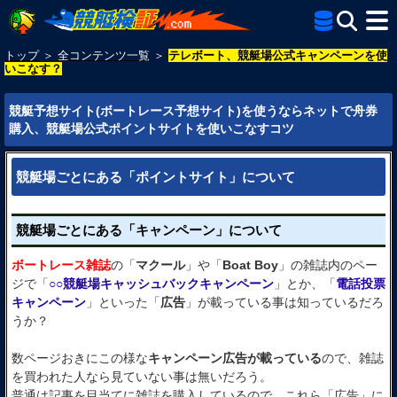
トップ
＞
全コンテンツ一覧
＞
テレボート、競艇場公式キャンペーンを使
いこなす？
競艇予想サイト(ボートレース予想サイト)を使うならネットで舟券
購入、競艇場公式ポイントサイトを使いこなすコツ
競艇場ごとにある「ポイントサイト」について
競艇場ごとにある「キャンペーン」について
ボートレース雑誌
の「
マクール
」や「
Boat Boy
」の雑誌内のペー
ジで「
○○競艇場キャッシュバックキャンペーン
」とか、「
電話投票
キャンペーン
」といった「
広告
」が載っている事は知っているだろ
うか？
数ページおきにこの様な
キャンペーン広告が載っている
ので、雑誌
を買われた人なら見ていない事は無いだろう。
普通は記事を目当てに雑誌を購入しているので、これら「広告」に