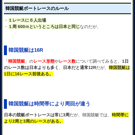
韓国競艇ボートレースのルール
・
１レースに６人出場
・
１周 600ｍというところは日本と同じ
なのだが、
韓国競艇は16R
「
韓国競艇
」の
レース形態
や
レース数
について調べてみると、
1日
のレース数は日本よりも多く
、
日本だと通常12R
だが、
韓国競艇は
1日に16レース前後ある。
韓国競艇は時間帯により周回が違う
日本の競艇ボートレースは常に3周
だが、韓国競艇では、
時間帯に
より2周と3周のレースがある。