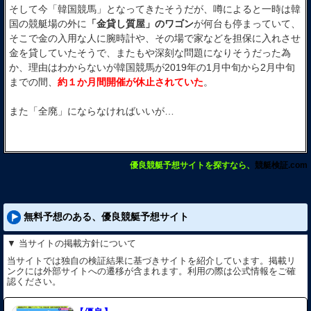
そして今「韓国競馬」となってきたそうだが、噂によると一時は韓
国の競艇場の外に
「金貸し質屋」のワゴン
が何台も停まっていて、
そこで金の入用な人に腕時計や、その場で家などを担保に入れさせ
金を貸していたそうで、またもや深刻な問題になりそうだった為
か、理由はわからないが韓国競馬が2019年の1月中旬から2月中旬
までの間、
約１か月間開催が休止されていた
。
また「全廃」にならなければいいが…
優良競艇予想サイトを探すなら、
競艇検証.com
無料予想のある、優良競艇予想サイト
▼ 当サイトの掲載方針について
当サイトでは独自の検証結果に基づきサイトを紹介しています。掲載リ
ンクには外部サイトへの遷移が含まれます。利用の際は公式情報をご確
認ください。