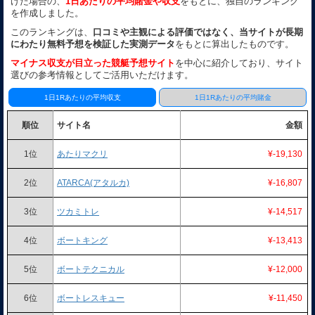
けた場合の、
1日あたりの平均賭金や収支
をもとに、独自のランキング
を作成しました。
このランキングは、
口コミや主観による評価ではなく、当サイトが長期
にわたり無料予想を検証した実測データ
をもとに算出したものです。
マイナス収支が目立った競艇予想サイト
を中心に紹介しており、サイト
選びの参考情報としてご活用いただけます。
1日1Rあたりの平均収支
1日1Rあたりの平均賭金
順位
サイト名
金額
1位
あたりマクリ
¥-19,130
2位
ATARCA(アタルカ)
¥-16,807
3位
ツカミトレ
¥-14,517
4位
ボートキング
¥-13,413
5位
ボートテクニカル
¥-12,000
6位
ボートレスキュー
¥-11,450