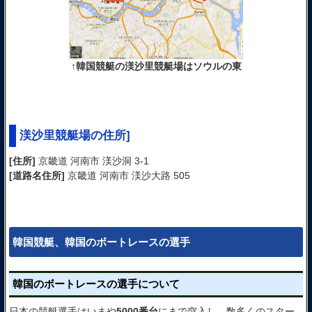
↑韓国競艇の渼沙里競艇場はソウルの東
渼沙里競艇場の住所]
[住所]
京畿道 河南市 渼沙洞 3-1
[道路名住所]
京畿道 河南市 渼沙大路 505
韓国競艇、韓国のボートレースの選手
韓国のボートレースの選手について
日本の競艇選手はいまや
5000番台
にまで突入し、数多くのスター