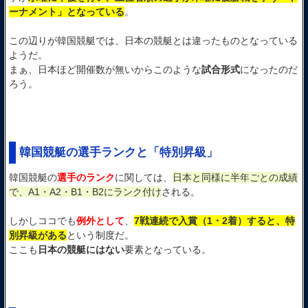
ーナメント」となっている
。
この辺りが韓国競艇では、日本の競艇とは違ったものとなっている
ようだ。
まぁ、日本ほど開催数が無いからこのような
試合形式
になったのだ
ろう。
韓国競艇の選手ランクと「特別昇級」
韓国競艇の
選手のランク
に関しては、
日本と同様に半年ごとの成績
で、A1・A2・B1・B2にランク付け
される。
しかしココでも
例外として
、
7戦連続で入賞（1・2着）すると、特
別昇級がある
という制度だ。
ここも
日本の競艇にはない
要素となっている。