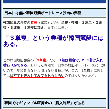
日本には無い韓国競艇ボートレース独自の券種
韓国競艇の舟券
の
券種
（賭式）だが、
単勝・複勝・２連単・２連
複・３連単・３連複に加え
、日本には無い
「３単複」という券種が韓国競艇には
ある。
この韓国競艇
独自
の「
3単複
」だが、
1着は固定で、2・3着は入れ
替わりができる
、といった券種で、日本の競艇ボートレースには無
いので、馴染みもないし慣れない券種だが、この「
3単複
」に関し
ては
日本でも導入してみてもおもしろい
のではないかと思う。
韓国ではギャンブル狂抑止の「購入制限」がある