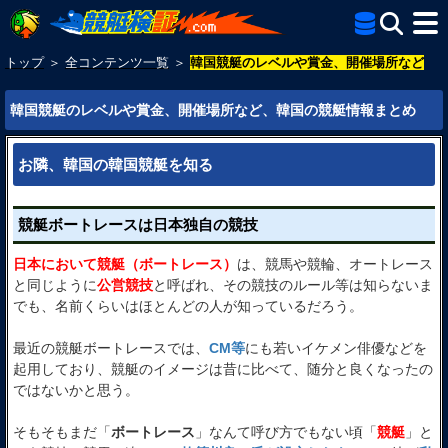
トップ
＞
全コンテンツ一覧
＞
韓国競艇のレベルや賞金、開催場所など
韓国競艇のレベルや賞金、開催場所など、韓国の競艇情報まとめ
お隣、韓国の韓国競艇を知る
競艇ボートレースは日本独自の競技
日本において競艇（ボートレース）
は、競馬や競輪、オートレース
と同じように
公営競技
と呼ばれ、その競技のルール等は知らないま
でも、名前くらいはほとんどの人が知っているだろう。
最近の競艇ボートレースでは、
CM等
にも若いイケメン俳優などを
起用しており、競艇のイメージは昔に比べて、随分と良くなったの
ではないかと思う。
そもそもまだ「
ボートレース
」なんて呼び方でもない頃「
競艇
」と