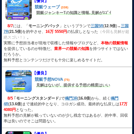
【優良】
競艇ウェーブ
(338)
競艇ジャンキーTの知識と情報､見解がｽｺﾞｲ
8/7
には、「
モーニングパック
」というプランで
三国5R
(
12.9倍
)→
三国
7R
(
21.5倍
)を的中させ、
16万 5550円
の払戻しとなった
（今回も見解が超
絶スゴい！）
。
実際に予想担当者が現地で収穫した情報やブログなど、
本物の競艇情報
を提供しているのが特徴だ。
業界一の競艇の知識
を持つサイトではない
だろうか。
無料予想とコンテンツだけでも十分に楽しめるサイトだ。
【優良】
競艇予想NOVA
(75)
見解はないが、提供する予想の精度はいい
8/5
｢
モーニングスタンダード
｣で
鳴門3R
(
16.0倍
)から、続く
鳴門
4R
(
13.6倍
)まで連続的中となり、コロガシ成功。最終的な払戻しは
17万
4080円
となった。
無料予想の見解が載っていないのが少し残念ではあるが、的中率、回収
率は良いのでそこは問題ない。