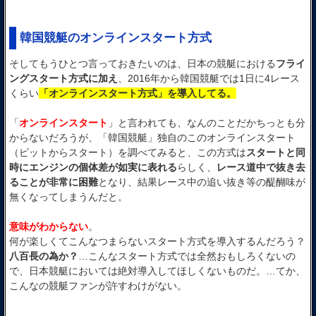
韓国競艇のオンラインスタート方式
そしてもうひとつ言っておきたいのは、日本の競艇における
フライ
ングスタート方式に加え
、2016年から韓国競艇では1日に4レース
くらい
「オンラインスタート方式」を導入してる。
「
オンラインスタート
」と言われても、なんのことだかちっとも分
からないだろうが、「韓国競艇」独自のこのオンラインスタート
（ピットからスタート）を調べてみると、この方式は
スタートと同
時にエンジンの個体差が如実に表れる
らしく、
レース道中で抜き去
ることが非常に困難
となり、結果レース中の追い抜き等の醍醐味が
無くなってしまうんだと。
意味がわからない
。
何が楽しくてこんなつまらないスタート方式を導入するんだろう？
八百長の為か？
…こんなスタート方式では全然おもしろくないの
で、日本競艇においては絶対導入してほしくないものだ。…てか、
こんなの競艇ファンが許すわけがない。