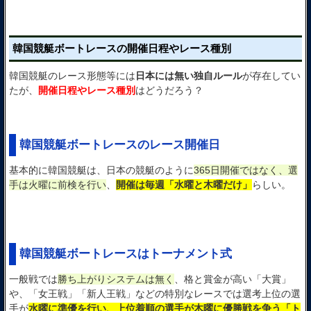
韓国競艇ボートレースの開催日程やレース種別
韓国競艇のレース形態等には
日本には無い独自ルール
が存在してい
たが、
開催日程やレース種別
はどうだろう？
韓国競艇ボートレースのレース開催日
基本的に韓国競艇は、日本の競艇のように
365日開催ではなく、選
手は火曜に前検を行い
、
開催は毎週「水曜と木曜だけ」
らしい。
韓国競艇ボートレースはトーナメント式
一般戦では
勝ち上がりシステムは無く
、格と賞金が高い「大賞」
や、「女王戦」「新人王戦」などの特別なレースでは選考上位の選
手が
水曜に準優を行い、上位着順の選手が木曜に優勝戦を争う「ト