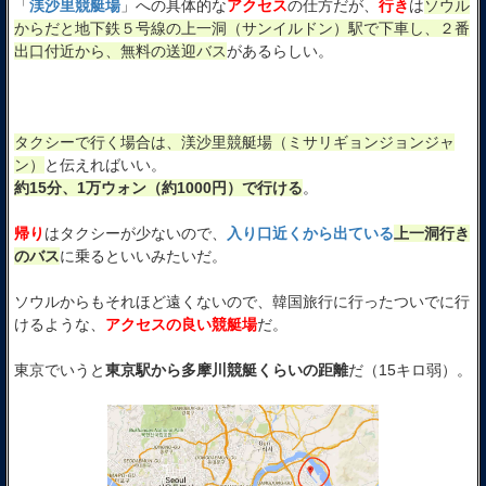
「
渼沙里競艇場
」への具体的な
アクセス
の仕方だが、
行き
は
ソウル
からだと地下鉄５号線の上一洞（サンイルドン）駅で下車し、２番
出口付近から、無料の送迎バス
があるらしい。
タクシーで行く場合は、渼沙里競艇場（ミサリギョンジョンジャ
ン）
と伝えればいい。
約15分、1万ウォン（約1000円）で行ける
。
帰り
はタクシーが少ないので、
入り口近くから出ている
上一洞行き
のバス
に乗るといいみたいだ。
ソウルからもそれほど遠くないので、韓国旅行に行ったついでに行
けるような、
アクセスの良い競艇場
だ。
東京でいうと
東京駅から多摩川競艇くらいの距離
だ（15キロ弱）。