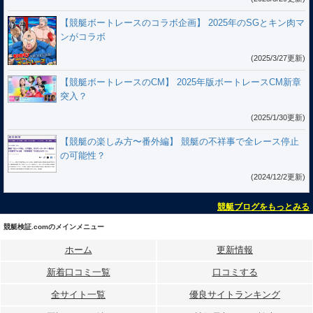
【競艇ボートレースのコラボ企画】 2025年のSGとキン肉マ
ンがコラボ
(2025/3/27更新)
【競艇ボートレースのCM】 2025年版ボートレースCM新章
突入？
(2025/1/30更新)
【競艇の楽しみ方〜番外編】 競艇の不祥事で全レース停止
の可能性？
(2024/12/2更新)
競艇ブログをもっとみる
競艇検証.comのメインメニュー
ホーム
更新情報
新着口コミ一覧
口コミする
全サイト一覧
優良サイトランキング