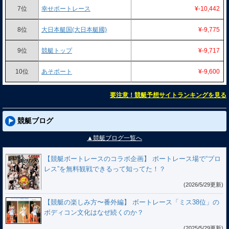
7位
幸せボートレース
¥-10,442
8位
大日本艇国(大日本艇國)
¥-9,775
9位
競艇トップ
¥-9,717
10位
あそボート
¥-9,600
要注意！競艇予想サイトランキングを見る
競艇ブログ
▲競艇ブログ一覧へ
【競艇ボートレースのコラボ企画】 ボートレース場で“プロ
レス”を無料観戦できるって知ってた！？
(2026/5/29更新)
【競艇の楽しみ方〜番外編】 ボートレース「ミス38位」の
ボディコン文化はなぜ続くのか？
(2025/5/29更新)