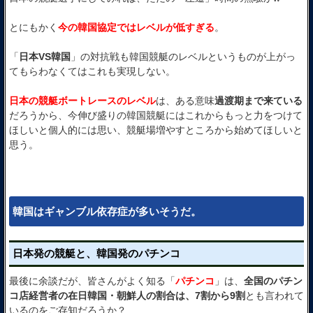
とにもかく
今の韓国協定ではレベルが低すぎる
。
「
日本VS韓国
」の対抗戦も韓国競艇のレベルというものが上がっ
てもらわなくてはこれも実現しない。
日本の競艇ボートレースのレベル
は、ある意味
過渡期まで来ている
だろうから、今伸び盛りの韓国競艇にはこれからもっと力をつけて
ほしいと個人的には思い、競艇場増やすところから始めてほしいと
思う。
韓国はギャンブル依存症が多いそうだ。
日本発の競艇と、韓国発のパチンコ
最後に余談だが、皆さんがよく知る「
パチンコ
」は、
全国のパチン
コ店経営者の在日韓国・朝鮮人の割合は、7割から9割
とも言われて
いるのをご存知だろうか？