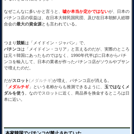
なぜこんなに多いかと言うと、
嘘か本当か定かではない
が、日本の
パチンコ店の収益は、在日本大韓民国民団、及び在日本朝鮮人総聯
合会の
最大の資金源
とも言われている。
つまり
競艇
は「メイドイン・ジャパン」で、
パチンコ
は「メイドイン・コリア」と言えるのだが、実際のところ
は元々韓国にあったものではなく、1990年代半ばに日本からパチ
ンコを輸入して、日本の業者が作ったパチンコ店がソウルやプサン
で増えたのだ。
だが
スロット
(メダルチギ)
が増え、パチンコ店が消える。
「
メダルチギ
」という名称からも推測できるように、
玉ではなくメ
ダルを使う
。なのでスロットに近く、商品券を換金するところは日
本に近い。
本家韓国でパチンコが禁止されていた