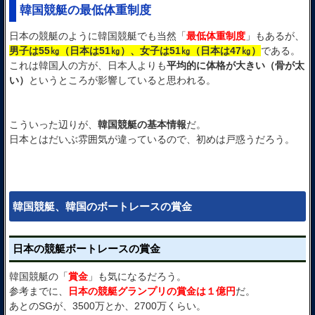
韓国競艇の最低体重制度
日本の競艇のように韓国競艇でも当然「
最低体重制度
」もあるが、
男子は55㎏（日本は51㎏）、女子は51㎏（日本は47㎏）
である。
これは韓国人の方が、日本人よりも
平均的に体格が大きい（骨が太
い）
というところが影響していると思われる。
こういった辺りが、
韓国競艇の基本情報
だ。
日本とはだいぶ雰囲気が違っているので、初めは戸惑うだろう。
韓国競艇、韓国のボートレースの賞金
日本の競艇ボートレースの賞金
韓国競艇の「
賞金
」も気になるだろう。
参考までに、
日本の競艇グランプリの賞金は１億円
だ。
あとのSGが、3500万とか、2700万くらい。