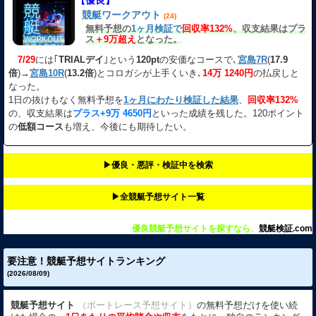
【優良】
競艇ワークアウト
(24)
無料予想の
1ヶ月検証で
回収率132%
、収支結果はプラ
ス
＋9万超え
となった。
7/29
には｢
TRIALデイ
｣という
120pt
の安価なコースで､
宮島7R
(
17.9
倍
)→
宮島10R
(
13.2倍
)とコロガシが上手くいき､
14万 1240円
の払戻しと
なった。
1日の抜けもなく無料予想を
1ヶ月にわたり検証した結果
、
回収率132%
の、収支結果は
プラス+9万 4650円
といった成績を残した。120ポイント
の
低額コース
も増え、今後にも期待したい。
▶︎優良・悪評・検証中を検索
▶︎全競艇予想サイト一覧
優良競艇予想サイトを探すなら、
競艇検証.com
要注意！競艇予想サイトランキング
(2026/08/09)
競艇予想サイト
（ボートレース予想サイト）
の無料予想だけを使い続