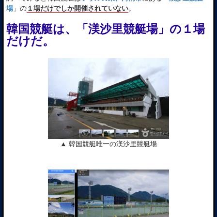
場
」の
１場だけでしか開催されていない
。
韓国競艇は、「渼沙里競艇場」の１場
だけだ。
▲ 韓国競艇唯一の渼沙里競艇場