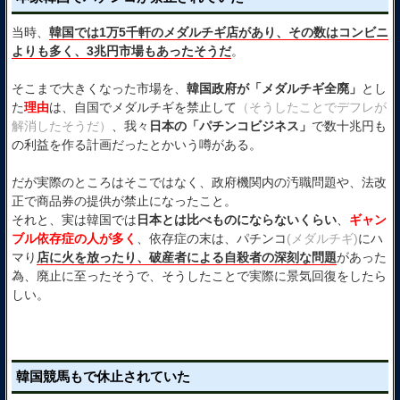
当時、
韓国では1万5千軒のメダルチギ店があり、その数はコンビニ
よりも多く、3兆円市場もあったそうだ
。
そこまで大きくなった市場を、
韓国政府が「メダルチギ全廃」
とし
た
理由
は、自国でメダルチギを禁止して
（そうしたことでデフレが
解消したそうだ）
、我々
日本の「パチンコビジネス」
で数十兆円も
の利益を作る計画だったとかいう噂がある。
だが実際のところはそこではなく、政府機関内の汚職問題や、法改
正で商品券の提供が禁止になったこと。
それと、実は韓国では
日本とは比べものにならないくらい
、
ギャン
ブル依存症の人が多く
、依存症の末は、パチンコ
(メダルチギ)
にハ
マり
店に火を放ったり、破産者による自殺者の深刻な問題
があった
為、廃止に至ったそうで、そうしたことで実際に景気回復をしたら
しい。
韓国競馬もで休止されていた