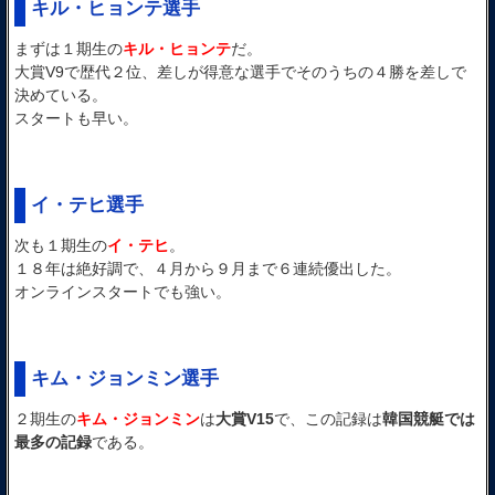
キル・ヒョンテ選手
まずは１期生の
キル・ヒョンテ
だ。
大賞V9で歴代２位、差しが得意な選手でそのうちの４勝を差しで
決めている。
スタートも早い。
イ・テヒ選手
次も１期生の
イ・テヒ
。
１８年は絶好調で、４月から９月まで６連続優出した。
オンラインスタートでも強い。
キム・ジョンミン選手
２期生の
キム・ジョンミン
は
大賞V15
で、この記録は
韓国競艇では
最多の記録
である。