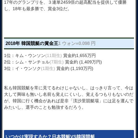
17年のグランプリを、３連単2459倍の超高配当を提供して優勝
し、18年も最多勝で、賞金3位だ。
2018年 韓国競艇の賞金王
1 ウォン=0.098 円
1位：キム・ウンソン
(11期生)
賞金約1,655万円
2位：シム・サンチョル
(7期生)
賞金約 (1,409万円)
3位：イ・ウンソク
(1期生)
賞金約 (1,193万円)
私も韓国競艇を常に見てるわけじゃないし、はっきり言って、今は
大して興味も無いし名前も覚えにくいし、覚えるつもりもないのだ
が、韓国に行く機会があれば是非「渼沙里競艇場」には足を運んで
みたいし、選手のことも勉強するだろう。
いつかは実現するか？日本競艇VS韓国競艇