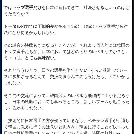
では
トップ選手だけ
を日本に連れてきて、対決させるというのはど
うだろうか？
トータルの力では圧倒的差がある
ものの、1部のトップ選手なら対
決になり得るかもしれない。
その試合の勝敗もきになるところだが、それより個人的には韓国の
トップ選手たちが、日本においてはどの辺りのレベルなのか？とい
うトコは、
とても興味深い
。
それともうひとつ、日本の選手を半年とか1年くらい派遣してレー
スに参加させるなんて、交換制度なんてのも設けたら、面白いかも
しれない。
そこでの交流によって、韓国競艇のレベルも飛躍的に上がるだろう
し、日本の競艇においても学べるところ、新しいブームが起こった
りするかもしれない。
…技術的に日本選手の方が優っているなら、ベテラン選手が引退し
て韓国に教えに行くのは良いと思うが、韓国に行くことが決まった
日本の競艇選手にしてみれば、ただの「左遷」時間の無駄かw