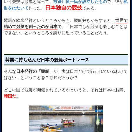
いう競技は競馬と違って、
故笹川良一氏が設立したもの
で、彼が
私
日本独自の競技
財をはたいて
作った、
である。
競馬が欧米発祥というところからも、競艇好きからすると、
世界で
始めて競艇を創ったのが日本
で、「日本でしか競艇を楽しむことは
できない」というところを誇りに思っていることだろう。
韓国に持ち込んだ日本の競艇ボートレース
そんな
日本発祥の「競艇」
が、実は日本だけで行われているわけで
はない。ということをご存知だろうか？
どこの国で競艇が開催されているかというと、それは日本のお隣、
韓国だ
。