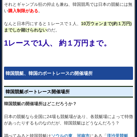
それとギャンブル狂の抑止も兼ね、韓国競馬では日本の競艇には無
い
購入制限がある
。
なんと日本円にすると１レースで１人、
10万ウォンまで(約１万円)
までしか賭けられない
のだ。
1レースで1人、 約１万円まで。
韓国競艇、韓国のボートレースの開催場所
韓国競艇ボートレース開催場所
韓国競艇の開催場所はどこだろうか？
日本の競艇なら全国に24場も競艇場があり、各競艇場によって特徴
があったりするものなのだが、韓国競艇はどうなんだろう？
調べてみると韓国競艇は
ソウルの東、河南市
にある「
渼沙里競艇