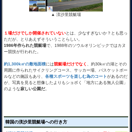
▲ 渼沙里競艇場
１場だけでしか開催されていない
とは、少なすぎないか？とも思っ
ただが、とりあえずそういうことらしい。
1986年作られた競艇場
で、1988年のソウルオリンピックではカヌ
ー競技が行われた。
約1,300k㎡の敷地面積
には
競艇場だけでなく
、約30k㎡の湖とその
周囲に作られたサイクリングコース、サッカー場、バスケットボー
ルなどの施設もあり、
各種スポーツを楽しむ為のコート
があるのだ
が、写真を見ると想像したよりもショボく「地方にある無人公園」
のような
寂しい公園だ
。
韓国の渼沙里競艇場への行き方