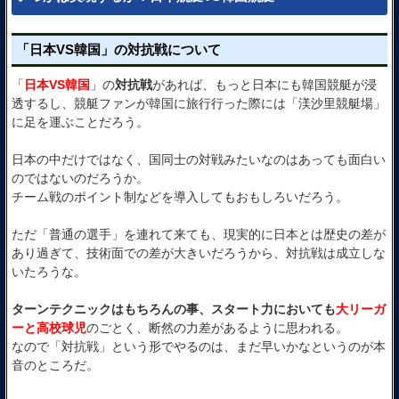
「日本VS韓国」の対抗戦について
「
日本VS韓国
」の
対抗戦
があれば、もっと日本にも韓国競艇が浸
透するし、競艇ファンが韓国に旅行行った際には「渼沙里競艇場」
に足を運ぶことだろう。
日本の中だけではなく、国同士の対戦みたいなのはあっても面白い
のではないのだろうか。
チーム戦のポイント制などを導入してもおもしろいだろう。
ただ「普通の選手」を連れて来ても、現実的に日本とは歴史の差が
あり過ぎて、技術面での差が大きいだろうから、対抗戦は成立しな
いたろうな。
ターンテクニックはもちろんの事、スタート力においても
大リーガ
ーと高校球児
のごとく、断然の力差があるように思われる。
なので「対抗戦」という形でやるのは、まだ早いかなというのが本
音のところだ。