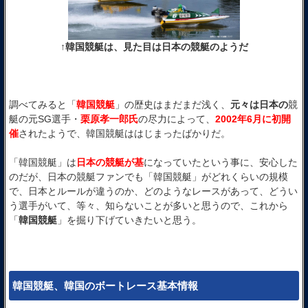
↑韓国競艇は、見た目は日本の競艇のようだ
調べてみると「
韓国競艇
」の歴史はまだまだ浅く、
元々は日本の
競
艇の元SG選手・
栗原孝一郎氏
の尽力によって、
2002年6月に初開
催
されたようで、韓国競艇ははじまったばかりだ。
「韓国競艇」は
日本の競艇が基
になっていたという事に、安心した
のだが、日本の競艇ファンでも「韓国競艇」がどれくらいの規模
で、日本とルールが違うのか、どのようなレースがあって、どうい
う選手がいて、等々、知らないことが多いと思うので、これから
「
韓国競艇
」を掘り下げていきたいと思う。
韓国競艇、韓国のボートレース基本情報