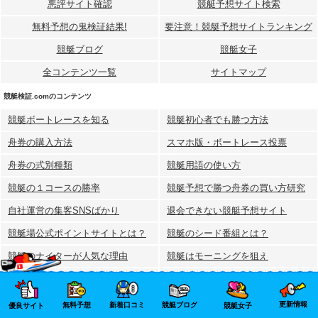
悪評サイト確認
競艇予想サイト検索
無料予想の⻤検証結果!
要注意！競艇予想サイトランキング
競艇ブログ
競艇女子
全コンテンツ一覧
サイトマップ
競艇検証.comのコンテンツ
競艇ボートレースを知る
競艇初心者でも勝つ方法
舟券の購入方法
スマホ版・ボートレース投票
舟券の式別種類
競艇用語の使い方
競艇の１コースの勝率
競艇予想で勝つ舟券の買い方研究
自社運営の集客SNSばかり
退会できない競艇予想サイト
競艇場公式ポイントサイトとは？
競艇のシード番組とは？
競艇のナイターが人気な理由
競艇はモーニングを狙え
｢展示タイム｣を使って予想する
舟券の人気別出現率
ログアウトできない競艇予想サイト
競艇予想サイトの｢裏情報｣はウソ
更新情報
無料予想
新着口コミ
競艇ブログ
優良サイト
競艇女子