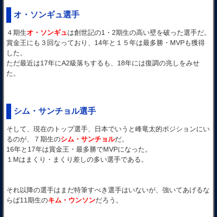
オ・ソンギュ選手
４期生
オ・ソンギュ
は創世記の1・2期生の高い壁を破った選手だ。
賞金王にも３回なっており、14年と１５年は最多勝・MVPも獲得
した。
ただ最近は17年にA2級落ちするも、18年には復調の兆しをみせ
た。
シム・サンチョル選手
そして、現在のトップ選手、日本でいうと峰竜太的ポジションにい
るのが、７期生の
シム・サンチョル
だ。
16年と17年は賞金王・最多勝でMVPになった。
１Mはまくり・まくり差しの多い選手である。
それ以降の選手はまだ特筆すべき選手はいないが、強いてあげるな
らば11期生の
キム・ウンソン
だろう。