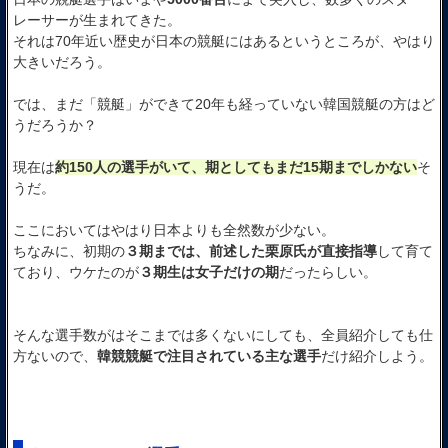
レーサーが生まれてきた。
それは70年近い歴史が日本の競艇にはあるというところが、やはり
大きいだろう。
では、まだ「競艇」ができて20年も経っていない韓国競艇の方はど
うだろうか？
現在は
約150人の選手がいて、期としてもまだ15期までしかない
そ
うだ。
ここにおいてはやはり日本よりも全然数が少ない。
ちなみに、初期の
３期までは、前述した栗原氏が直接指導
して育て
ており、ウケたのが
３期生は女子だけの期
だったらしい。
そんな選手数がはそこまでは多くないにしても、全員紹介しても仕
方ないので、
韓競競艇で注目されている主な選手
だけ紹介しよう。