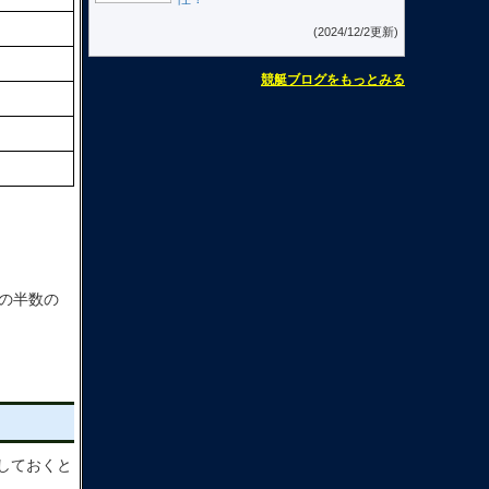
(2024/12/2更新)
競艇ブログをもっとみる
の半数の
しておくと