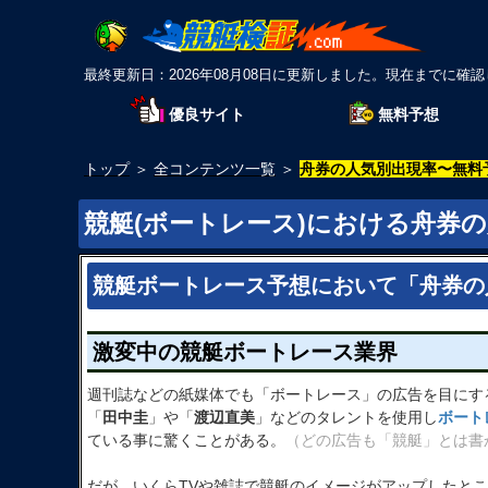
最終更新日：2026年08月08日に更新しました。現在までに確認
優良サイト
無料予想
トップ
＞
全コンテンツ一覧
＞
舟券の人気別出現率〜無料
競艇(ボートレース)における舟券
競艇ボートレース予想において「舟券の
激変中の競艇ボートレース業界
週刊誌などの紙媒体でも「ボートレース」の広告を目にす
「
田中圭
」や「
渡辺直美
」などのタレントを使用し
ボート
ている事に驚くことがある。
（どの広告も「競艇」とは書
だが、いくらTVや雑誌で競艇のイメージがアップしたと