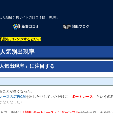
した競艇予想サイトの口コミ数：18,815
新着口コミ
競艇ブログ
予想をアレンジするといい
の人気別出現率
人気出現率」に注目する
ることが多くなった。
レースの広告CM
を出したりしていただけに「
ボートレース
」という名
かなくなった）
ころで、所詮は
「競艇 ボートレース」はギャンブル
だから当然、金を賭