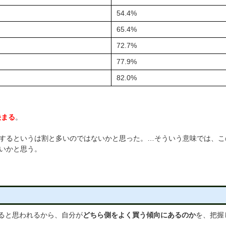
54.4%
65.4%
72.7%
77.9%
82.0%
決まる
。
着するというは割と多いのではないかと思った。…そういう意味では、こ
ないかと思う。
ると思われるから、自分が
どちら側をよく買う傾向にあるのか
を、把握