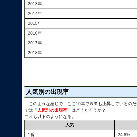
2013年
2014年
2015年
2016年
2017年
2018年
人気別の出現率
…このような感じで、ここ10年で
５％も上昇
しているのだ
では「
人気別の出現率
」はどうだろうか？
これも以下のようになる。
人気
1番
24.8%