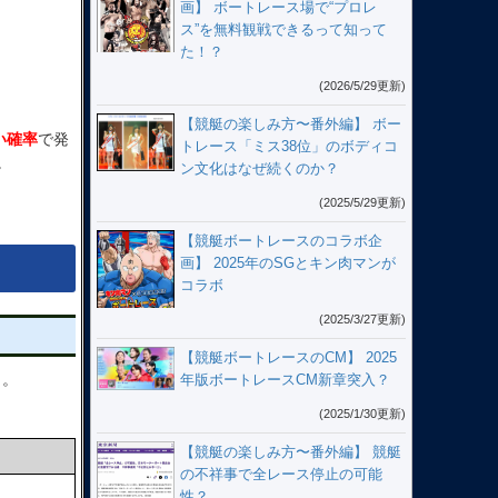
画】 ボートレース場で“プロレ
ス”を無料観戦できるって知って
た！？
(2026/5/29更新)
【競艇の楽しみ方〜番外編】 ボー
い確率
で発
トレース「ミス38位」のボディコ
。
ン文化はなぜ続くのか？
(2025/5/29更新)
【競艇ボートレースのコラボ企
画】 2025年のSGとキン肉マンが
コラボ
(2025/3/27更新)
【競艇ボートレースのCM】 2025
う。
年版ボートレースCM新章突入？
(2025/1/30更新)
【競艇の楽しみ方〜番外編】 競艇
の不祥事で全レース停止の可能
性？