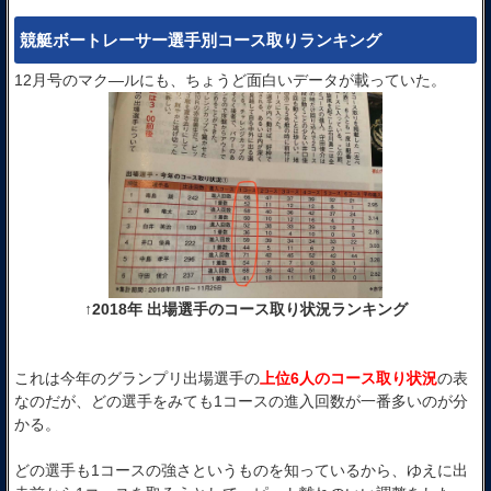
競艇ボートレーサー選手別コース取りランキング
12月号のマク—ルにも、ちょうど面白いデータが載っていた。
↑2018年 出場選手のコース取り状況ランキング
これは今年のグランプリ出場選手の
上位6人のコース取り状況
の表
なのだが、どの選手をみても1コースの進入回数が一番多いのが分
かる。
どの選手も1コースの強さというものを知っているから、ゆえに出