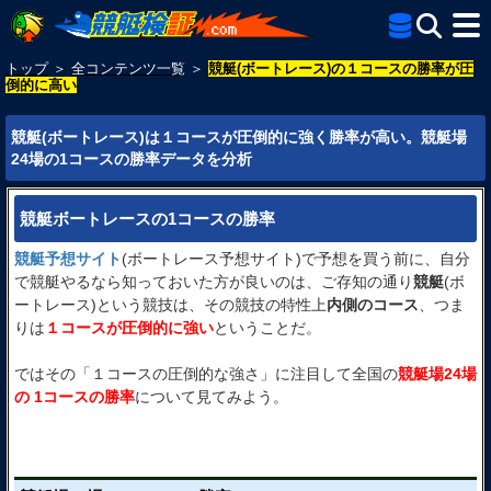
トップ
＞
全コンテンツ一覧
＞
競艇(ボートレース)の１コースの勝率が圧
倒的に高い
競艇(ボートレース)は１コースが圧倒的に強く勝率が高い。競艇場
24場の1コースの勝率データを分析
競艇ボートレースの1コースの勝率
競艇予想サイト
(ボートレース予想サイト)で予想を買う前に、自分
で競艇やるなら知っておいた方が良いのは、ご存知の通り
競艇
(ボ
ートレース)という競技は、その競技の特性上
内側のコース
、つま
りは
１コースが圧倒的に強い
ということだ。
ではその「１コースの圧倒的な強さ」に注目して全国の
競艇場24場
の 1コースの勝率
について見てみよう。