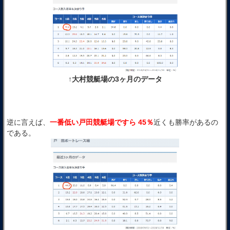
↑大村競艇場の3ヶ月のデータ
逆に言えば、
一番低い戸田競艇場ですら 45％
近くも勝率があるの
である。