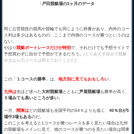
↑戸田競艇場の3ヶ月のデータ
同じ公営競技の競馬や競輪でも同じように枠番があり、内外のコー
ス利は多少はあるものの、ここまで内側のコースが勝つというのは
ない。
やはり
競艇ボートレースだけが特別
で、それだけでも予想サイトで
予想買わずに自分で予想ができるだろう。
(とりあえず自分で競艇
やるなら①コースは抑えておくことだ)
この「
１コースの勝率
」は、
地方別に見てもおもしろい
。
九州は
先ほど述べた
大村競艇場
とともに
芦屋競艇場
も勝率が高く、
５場みても高いところが多い
。
一方、
関東は
どの競艇場も全国平均の54％よりも低く、
40％台が5
場中3場もある
のだ。
このことを考えると1コースが勝つレースを多く見たい場合は九州
の競艇場をメインに見て、他のコースが勝つのを見たい場合は関東