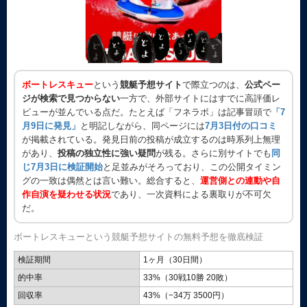
ボートレスキュー
という
競艇予想サイト
で際立つのは、
公式ペー
ジが検索で見つからない
一方で、外部サイトにはすでに高評価レ
ビューが並んでいる点だ。たとえば「フネラボ」は記事冒頭で
「7
月9日に発見」
と明記しながら、同ページには
7月3日付の口コミ
が掲載されている。発見日前の投稿が成立するのは時系列上無理
があり、
投稿の独立性に強い疑問
が残る。さらに別サイトでも
同
じ7月3日に検証開始
と足並みがそろっており、この公開タイミン
グの一致は偶然とは言い難い。総合すると、
運営側との連動や自
作自演を疑わせる状況
であり、一次資料による裏取りが不可欠
だ。
ボートレスキューという競艇予想サイトの無料予想を徹底検証
検証期間
1ヶ月（30日間）
的中率
33%（30戦10勝 20敗）
回収率
43%（−34万 3500円）