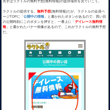
先ずはラクトルの無料予想(無料情報)の提供場所を見ていこう。
ラクトルの提供する、
無料予想
(無料情報)だが、ラクトルの会員ペ
ージTOPに「
公開中の情報
」と書かれたボタンがあるので、買い目
の公開時刻にこのボタンを押すと、一番上に「
デイレース無料情
報
」と書かれたバナー画像があるので、これがラクトルの無料予想
だ。