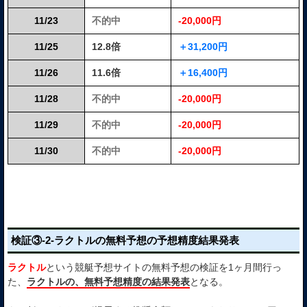
11/23
不的中
-20,000円
11/25
12.8倍
＋31,200円
11/26
11.6倍
＋16,400円
11/28
不的中
-20,000円
11/29
不的中
-20,000円
11/30
不的中
-20,000円
検証③-2-ラクトルの無料予想の予想精度結果発表
ラクトル
という競艇予想サイトの無料予想の検証を1ヶ月間行っ
た、
ラクトルの、無料予想精度の結果発表
となる。