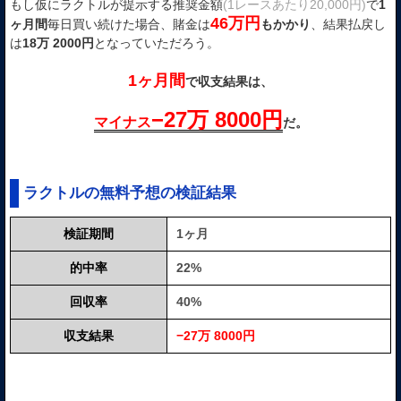
もし仮にラクトルが提示する推奨金額
(1レースあたり20,000円)
で
1
46万円
ヶ月間
毎日買い続けた場合、賭金は
もかかり
、結果払戻し
は
18万 2000円
となっていただろう。
1ヶ月間
で収支結果は、
−27万 8000円
マイナス
だ。
ラクトルの無料予想の検証結果
検証期間
1ヶ月
的中率
22%
回収率
40%
収支結果
−27万 8000円