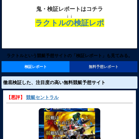
鬼・検証レポートはコチラ
↓ ↓
ラクトルの検証レポ
ラクトルという競艇予想サイトの「
検証レポート
」も見てみる。
検証レポート
無料予想レポート
徹底検証した、注目度の高い無料競艇予想サイト
【悪評】
競艇セントラル