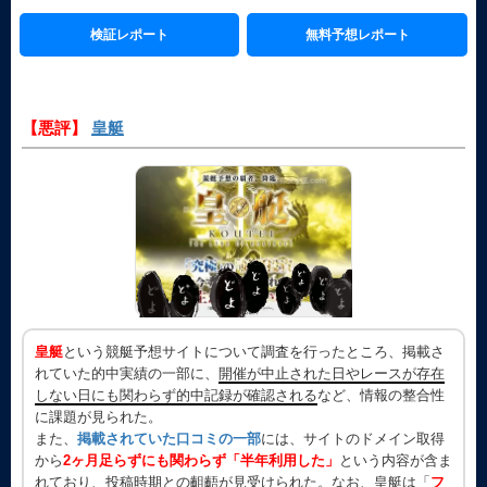
検証レポート
無料予想レポート
【悪評】
皇艇
皇艇
という競艇予想サイトについて調査を行ったところ、掲載さ
れていた的中実績の一部に、
開催が中止された日やレースが存在
しない日にも関わらず的中記録が確認される
など、情報の整合性
に課題が見られた。
また、
掲載されていた口コミの一部
には、サイトのドメイン取得
から
2ヶ月足らずにも関わらず「半年利用した」
という内容が含ま
れており、投稿時期との齟齬が見受けられた。なお、皇艇は「
フ