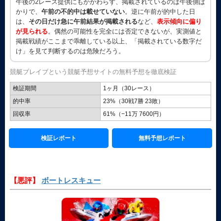
午後の2レース提供にもかかわらず、掲載されているのは午後側ば
かりで、
午前の不的中は載せていない
。逆に午前が的中した日
は、
その日だけ急に午前結果が掲載される
など、
表示傾向に偏り
が見られる
。偶然の可能性を完全には否定できないが、実測値と
掲載戦績がここまで乖離している以上、「掲載されている数字だ
け」を見て判断するのは危険だろう。
競艇ブレイブという競艇予想サイトの無料予想を徹底検証
検証期間
1ヶ月（30レース）
的中率
23%（30戦7勝 23敗）
回収率
61%（−11万 7600円）
検証レポート
無料予想レポート
【悪評】
ボートレスキュー