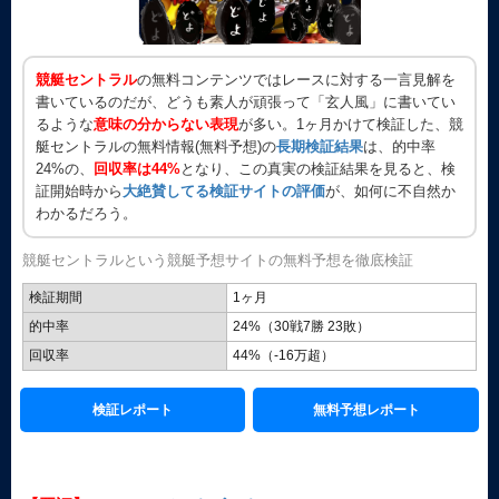
競艇セントラル
の無料コンテンツではレースに対する一言見解を
書いているのだが、どうも素人が頑張って「玄人風」に書いてい
るような
意味の分からない表現
が多い。1ヶ月かけて検証した、競
艇セントラルの無料情報(無料予想)の
長期検証結果
は、的中率
24%の、
回収率は44%
となり、この真実の検証結果を見ると、検
証開始時から
大絶賛してる検証サイトの評価
が、如何に不自然か
わかるだろう。
競艇セントラルという競艇予想サイトの無料予想を徹底検証
検証期間
1ヶ月
的中率
24%（30戦7勝 23敗）
回収率
44%（-16万超）
検証レポート
無料予想レポート