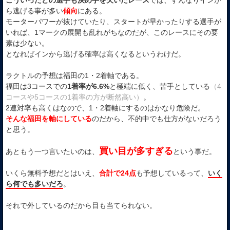
こういったどの選手も決め手を欠いたレース
では、すんなりインか
ら逃げる事が多い
傾向
にある。
モーターパワーが抜けていたり、スタートが早かったりする選手が
いれば、1マークの展開も乱れがちなのだが、このレースにその要
素は少ない。
となればインから逃げる確率は高くなるというわけだ。
ラクトルの予想は福田の1・2着軸である。
福田は3コースでの
1着率が6.6%
と極端に低く、苦手としている
（4
コースや5コースの1着率の方が断然高い）
。
2連対率も高くはなので、1・2着軸にするのはかなり危険だ。
そんな福田を軸にしている
のだから、不的中でも仕方がないだろう
と思う。
買い目が多すぎる
あともう一つ言いたいのは、
という事だ。
いくら無料予想だとはいえ、
合計で24点
も予想しているって、
いく
ら何でも多いだろ
。
それで外しているのだから目も当てられない。