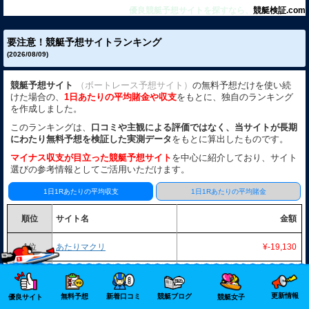
優良競艇予想サイトを探すなら、
競艇検証.com
要注意！競艇予想サイトランキング
(2026/08/09)
競艇予想サイト
（ボートレース予想サイト）
の無料予想だけを使い続
けた場合の、
1日あたりの平均賭金や収支
をもとに、独自のランキング
を作成しました。
このランキングは、
口コミや主観による評価ではなく、当サイトが長期
にわたり無料予想を検証した実測データ
をもとに算出したものです。
マイナス収支が目立った競艇予想サイト
を中心に紹介しており、サイト
選びの参考情報としてご活用いただけます。
1日1Rあたりの平均収支
1日1Rあたりの平均賭金
順位
サイト名
金額
1位
あたりマクリ
¥-19,130
2位
ATARCA(アタルカ)
¥-16,807
更新情報
無料予想
新着口コミ
競艇ブログ
優良サイト
競艇女子
3位
ツカミトレ
¥-14,517