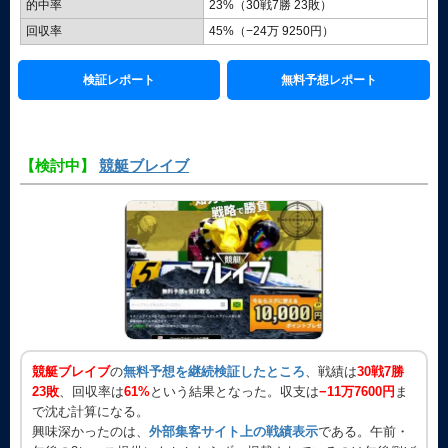
的中率
23%（30戦7勝 23敗）
回収率
45%（−24万 9250円）
検証レポート
無料予想レポート
【検討中】
競艇ブレイブ
競艇ブレイブ
の
無料予想を継続検証したところ
、戦績は
30戦7勝
23敗
、回収率は
61%
という結果となった。収支は
−11万7600円
ま
で沈む計算になる。
興味深かったのは、
外部集客サイト上の戦績表示
である。午前・