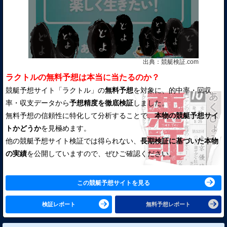
出典：競艇検証.com
ラクトルの無料予想は本当に当たるのか？
競艇予想サイト「ラクトル」の
無料予想
を対象に、的中率・回収
率・収支データから
予想精度を徹底検証
しました。
無料予想の信頼性に特化して分析することで、
本物の競艇予想サイ
トかどうか
を見極めます。
他の競艇予想サイト検証では得られない、
長期検証に基づいた本物
の実績
を公開していますので、ぜひご確認ください。
この競艇予想サイトを見る
検証レポート
無料予想レポート