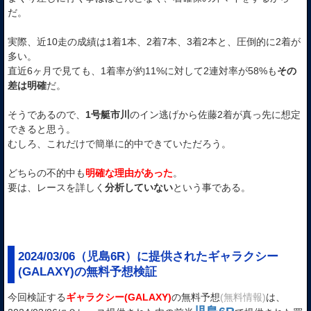
だ。
実際、近10走の成績は1着1本、2着7本、3着2本と、圧倒的に2着が
多い。
直近6ヶ月で見ても、1着率が約11%に対して2連対率が58%も
その
差は明確
だ。
そうであるので、
1号艇市川
のイン逃げから佐藤2着が真っ先に想定
できると思う。
むしろ、これだけで簡単に的中できていただろう。
どちらの不的中も
明確な理由があった
。
要は、レースを詳しく
分析していない
という事である。
2024/03/06（児島6R）に提供されたギャラクシー
(GALAXY)の無料予想検証
今回検証する
ギャラクシー(GALAXY)
の無料予想
(無料情報)
は、