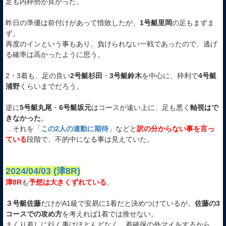
足も内枠勢が良かった。
昨日の準優は前付けがあって惜敗したが、
1号艇里岡
の足もまずま
ず。
再度のインという事もあり、負けられない一戦であったので、逃げ
る確率は高かったように思う。
2・3着も、足の良い
2号艇杉田
・
3号艇鈴木
を中心に、枠利で
4号艇
浦野
くらいまでだろう。
逆に
5号艇丸尾
・
6号艇坂元
はコースが遠い上に、足も悪く
軸視はで
きなかった
。
…それを「
この2人の連動に期待
」などと
訳の分からない事を言っ
ている
段階で、不的中になる事は見えていた。
2024/04/03 (津8R)
津8R
も
予想は大きくずれている
。
３号艇佐藤
だけがA1級で安易に1着だと決めつけているが、
佐藤の3
コースでの攻め方
を考えれば1着では推せない。
まくり差しに行く事はほとんどなく、着確保の外マイをするから