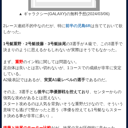
▲ ギャラクシー(GALAXY)の無料予想(2024/03/06)
2レース連続不的中なのだが、特に
前半の児島6R
は当てておいて欲
しかった。
1号艇重野
・
2号艇後藤
・
3号艇妹尾
の3選手がＡ級で、この3選手で
決まりのように思えるかもしれないが実際はそうでもなかった。
まず、
重野
のイン戦に関しては問題ない。
足自体は良いとは言い切れないが、1コースでの成績が非常に安定
している。
A2級表記ではあるが、
実質A1級レベルの選手
であるのだ。
その上、3選手とも
後半に準優勝戦を控えており
、センターからの
強気な攻めがあるとは思えない。
スタート攻めるのは人気を背負いそうな重野だけなので、そういう
意味でも逃げで堅かったと思う（準優を控えても1号艇ならスター
ト決める事が非常に多い）。
後藤と妹尾のモーター比較
だが、妹尾の方が圧倒的に良かった。