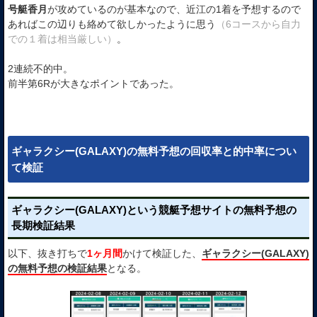
号艇香月
が攻めているのが基本なので、近江の1着を予想するので
あればこの辺りも絡めて欲しかったように思う
（6コースから自力
での１着は相当厳しい）
。
2連続不的中。
前半第6Rが大きなポイントであった。
ギャラクシー(GALAXY)の無料予想の回収率と的中率につい
て検証
ギャラクシー(GALAXY)という競艇予想サイトの無料予想の
長期検証結果
以下、抜き打ちで
1ヶ月間
かけて検証した、
ギャラクシー(GALAXY)
の無料予想の検証結果
となる。