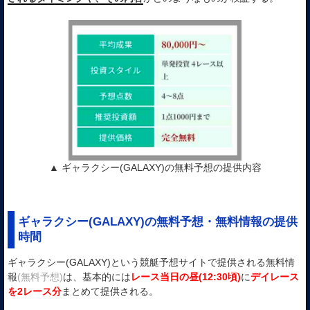
▲ ギャラクシー(GALAXY)の無料予想の提供内容
ギャラクシー(GALAXY)の無料予想・無料情報の提供
時間
ギャラクシー(GALAXY)という競艇予想サイトで提供される無料情
報
(無料予想)
は、基本的には
レース当日の昼(12:30頃)
に
デイレース
を2レース分
まとめて提供される。