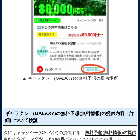
▲ ギャラクシー(GALAXY)の無料予想の提供場所
ギャラクシー(GALAXY)の無料予想(無料情報)の提供内容・詳
細について検証
次にギャラクシー(GALAXY)の提供する、
無料予想(無料情報)の提供
されるタイミングや、その内容
がどのようなものか検証する。