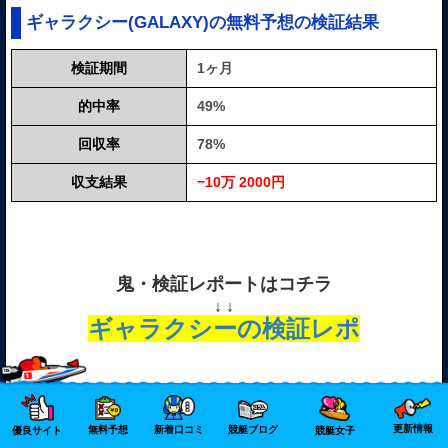
ギャラクシー(GALAXY)の無料予想の検証結果
検証期間
1ヶ月
的中率
49%
回収率
78%
収支結果
−10万 2000円
鬼・検証レポートはコチラ
↓ ↓
ギャラクシーの検証レポ
更新情報
無料予想
新着口コミ
競艇ブログ
優良サイト
競艇女子
ギャラクシーという競艇予想サイトの「
検証レポート
」も見てみる。