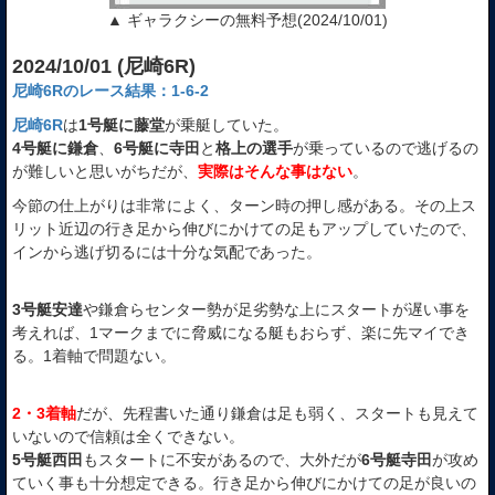
▲ ギャラクシーの無料予想(2024/10/01)
2024/10/01 (尼崎6R)
尼崎6Rのレース結果：1-6-2
尼崎6R
は
1号艇に藤堂
が乗艇していた。
4号艇に鎌倉
、
6号艇に寺田
と
格上の選手
が乗っているので逃げるの
が難しいと思いがちだが、
実際はそんな事はない
。
今節の仕上がりは非常によく、ターン時の押し感がある。その上ス
リット近辺の行き足から伸びにかけての足もアップしていたので、
インから逃げ切るには十分な気配であった。
3号艇安達
や鎌倉らセンター勢が足劣勢な上にスタートが遅い事を
考えれば、1マークまでに脅威になる艇もおらず、楽に先マイでき
る。1着軸で問題ない。
2・3着軸
だが、先程書いた通り鎌倉は足も弱く、スタートも見えて
いないので信頼は全くできない。
5号艇西田
もスタートに不安があるので、大外だが
6号艇寺田
が攻め
ていく事も十分想定できる。行き足から伸びにかけての足が良いの