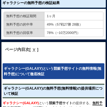
ギャラクシーの無料予想の検証結果
無料予想の検証期間
1ヶ月
無料予想の的中率
49%（57戦27勝 28敗）
無料予想の回収率
78%（−10万2000円）
ページ内目次
[
∨
]
ギャラクシー(GALAXY)という競艇予想サイトの無料情報(無
料予想)について徹底検証
ギャラクシー(GALAXY)の無料予想(無料情報)の提供場所につ
いて検証
ギャラクシー(GALAXY)
という
競艇予想サイト
の提供する、
無料予