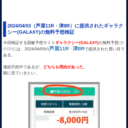
2024/04/03（芦屋11R・津8R）に提供されたギャラク
シー(GALAXY)の無料予想検証
今回検証する競艇予想サイト
ギャラクシー(GALAXY)
の無料予想
(無
芦屋11R
津8R
料情報)
は、2024/04/03の
・
で提供された買い目で
ある。
連続不的中であるが、
どちらも理由があった
。
順に見ていきたい。