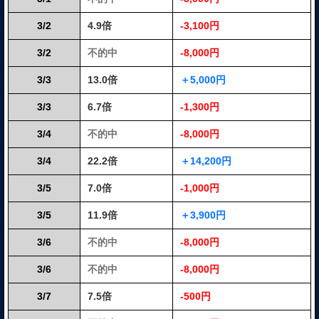
3/2
4.9倍
-3,100円
3/2
不的中
-8,000円
3/3
13.0倍
＋5,000円
3/3
6.7倍
-1,300円
3/4
不的中
-8,000円
3/4
22.2倍
＋14,200円
3/5
7.0倍
-1,000円
3/5
11.9倍
＋3,900円
3/6
不的中
-8,000円
3/6
不的中
-8,000円
3/7
7.5倍
-500円