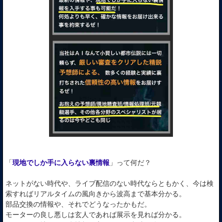
「
現地でしか手に入らない裏情報
」って何だ？
ネットがない時代や、ライブ配信のない時代ならともかく、今は検
索すればリアルタイムの風向きから波高まで基本分かる。
部品交換の情報や、それでどうなったかもだ。
モーターの良し悪しは玄人であれば展示を見れば分かる。