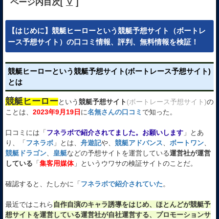
ページ内目次
[
∨
]
【はじめに】競艇ヒーローという競艇予想サイト（ボートレ
ース予想サイト）の口コミ情報、評判、無料情報を検証！
競艇ヒーローという競艇予想サイト(ボートレース予想サイト)
とは
競艇ヒーロー
という
競艇予想サイト
(ボートレース予想サイト)
の
ことは、
2023年9月19日
に
名無さんの口コミ
で知った。
口コミには「
フネラボで紹介されてました。お願いします
」とあ
り、「
フネラボ
」とは、
舟遊記
や、
競艇アドバンス
、
ボートワン
、
競艇ドラゴン
、
皇艇
などの予想サイトを運営している
運営社が運営
している
「
集客用媒体
」というウワサの検証サイトのことだ。
確認すると、たしかに「
フネラボで紹介されていた
。
最近ではこれら
自作自演のキャラ誘導をはじめ、ほとんどが競艇予
想サイトを運営している運営社が自社運営する、プロモーションサ