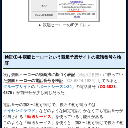
▲ 競艇ヒーローのIPアドレス
検証①-4-競艇ヒーローという競艇予想サイトの電話番号を検
証
次は競艇ヒーローの
特商法に基づく表記
（検証①参照）
に載ってい
た
競艇ヒーローの電話番号を検証
（O3-6824-1839）
してみると、
グループサイト
の「
ボートシーズン24
」の電話番号（
O3-682
3-
4375
）が前部分が少し同じだった。
電話番号の前3〜4桁が同じで、後ろの桁が違うのは「
ナイセンクラウド
」などのような固定電話引かなくても電話番号が
付与される「
転送サービス
」を使っている可能性がある。
このような「転送サービス」を使うと、前3〜4桁が同じで後ろの桁