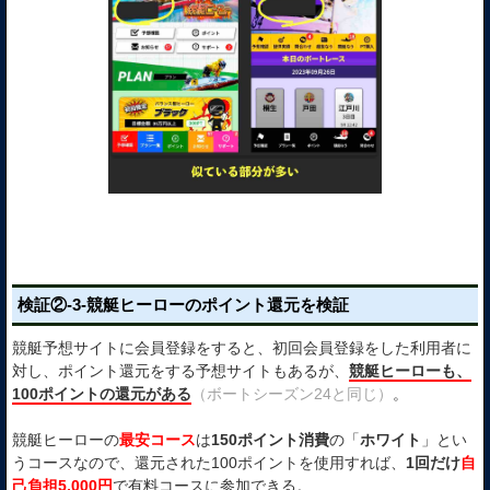
検証②-3-競艇ヒーローのポイント還元を検証
競艇予想サイトに会員登録をすると、初回会員登録をした利用者に
対し、ポイント還元をする予想サイトもあるが、
競艇ヒーローも、
100ポイントの還元がある
（ボートシーズン24と同じ）
。
競艇ヒーローの
最安コース
は
150ポイント消費
の「
ホワイト
」とい
うコースなので、還元された100ポイントを使用すれば、
1回だけ
自
己負担5,000円
で有料コースに参加できる。