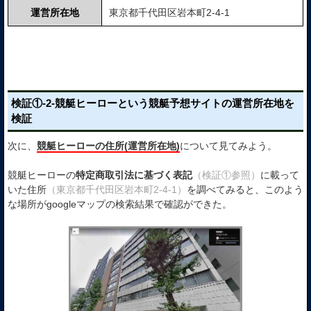
運営所在地
東京都千代田区岩本町2-4-1
検証①-2-競艇ヒーローという競艇予想サイトの運営所在地を
検証
次に、
競艇ヒーローの住所(運営所在地)
について見てみよう。
競艇ヒーローの
特定商取引法に基づく表記
（検証①参照）
に載って
いた住所
（東京都千代田区岩本町2-4-1）
を調べてみると、このよう
な場所がgoogleマップの検索結果で確認ができた。