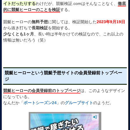
イトだったりする
わけだが、競艇検証.comはそんなことなく、
徹底
的に競艇ヒーローのことを検証
する。
競艇ヒーローの
無料予想
に関しては、検証開始した
2023年9月19日
から抜き打ちで
長期検証
を開始する。
少なくとも1ヶ月
、長い時は半年かけての検証なので、これ以上の
情報は無いだろう（笑）
競艇ヒーローという競艇予想サイトの会員登録前トップペー
ジ
競艇ヒーローの会員登録前のトップページ
は、このようなデザイン
になっている。
なんだか「
ボートシーズン24
」の
グループサイト
のようだ。