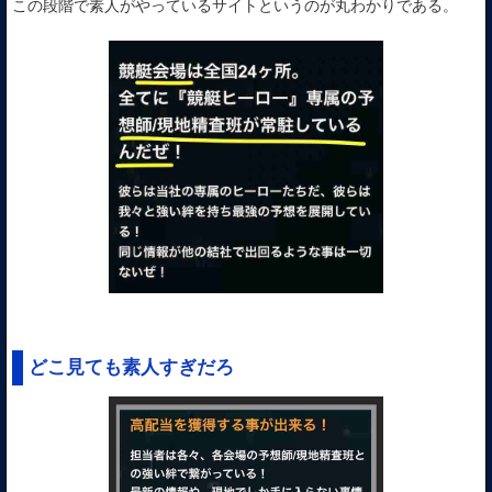
この段階で素人がやっているサイトというのが丸わかりである。
どこ見ても素人すぎだろ