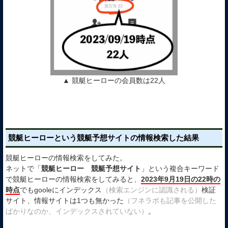
▲ 競艇ヒーローの会員数は22人
競艇ヒーローという競艇予想サイトの情報検索した結果
競艇ヒーローの情報検索をしてみた。
ネットで「
競艇ヒーロー 競艇予想サイト
」という複合キーワード
で競艇ヒーローの情報検索をしてみると、
2023年9月19日の22時の
時点
でもgooleにインデックス
（検索エンジンに認識される）
検証
サイト、情報サイトは1つも無かった
（フネラボも記事を公開した
ばかりなのか、インデックスされていない）
。