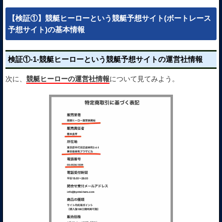
【検証①】競艇ヒーローという競艇予想サイト(ボートレース
予想サイト)の基本情報
検証①-1-競艇ヒーローという競艇予想サイトの運営社情報
次に、
競艇ヒーローの運営社情報
について見てみよう。