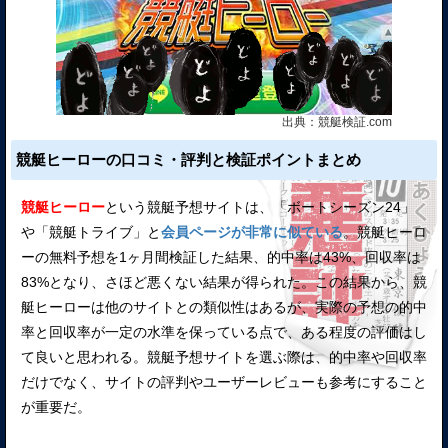
出典：競艇検証.com
競艇ヒーローの⼝コミ・評判と検証ポイントまとめ
競艇ヒーロー
という競艇予想サイトは、「ボートシーズン24」
や「競艇トライブ」と
会員ページが非常に似ている
。競艇ヒーロ
ーの無料予想を1ヶ月間検証した結果、的中率は43%、回収率は
83%となり、さほど悪くない結果が得られた。この結果から、競
艇ヒーローは他のサイトとの類似性はあるが、実際の予想の的中
率と回収率が一定の水準を保っている点で、ある程度の評価はし
て良いと思われる。競艇予想サイトを選ぶ際は、的中率や回収率
だけでなく、サイトの評判やユーザーレビューも参考にすること
が重要だ。