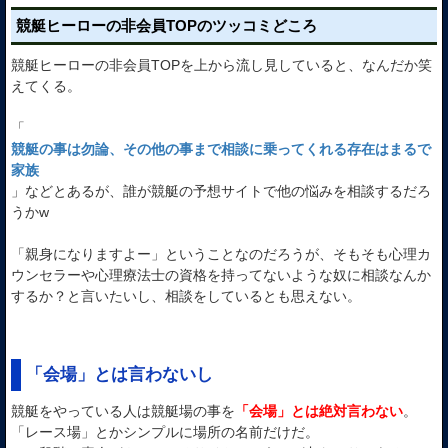
競艇ヒーローの非会員TOPのツッコミどころ
競艇ヒーローの非会員TOPを上から流し見していると、なんだか笑
えてくる。
「
競艇の事は勿論、その他の事まで相談に乗ってくれる存在はまるで
家族
」などとあるが、誰が競艇の予想サイトで他の悩みを相談するだろ
うかw
「親身になりますよー」ということなのだろうが、そもそも心理カ
ウンセラーや心理療法士の資格を持ってないような奴に相談なんか
するか？と言いたいし、相談をしているとも思えない。
「会場」とは言わないし
競艇をやっている人は競艇場の事を
「会場」とは絶対言わない
。
「レース場」とかシンプルに場所の名前だけだ。