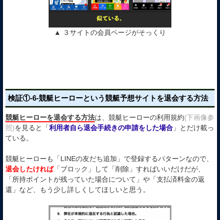
▲ ３サイトの会員ページがそっくり
検証①-6-競艇ヒーローという競艇予想サイトを退会する方法
競艇ヒーローを退会する方法
は、競艇ヒーローの利用規約
(下画像参
照)
を見ると「
利用者自ら退会手続きの申請をした場合
」とだけ載っ
ている。
競艇ヒーローも「LINEの友だち追加」で登録するパターンなので、
退会したければ
「ブロック」して「削除」すればいいだけだが、
「所持ポイントが残っていた場合について」や「支払済料金の返
還」など、もう少し詳しくしてほしいと思う。