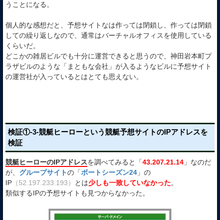
うことになる。
個人的な感想だと、予想サイトなは作っては閉鎖し、作っては閉鎖
しての繰り返しなので、通常はバーチャルオフィスを使用している
くらいだ。
どこかの雑居ビルでも十分に運営できると思うので、神田岩本町プ
ラザビルのような「まともな会社」が入るようなビルに予想サイト
の運営社が入っているとはとても思えない。
検証①-3-競艇ヒーローという競艇予想サイトのIPアドレスを
検証
競艇ヒーローのIPアドレス
を調べてみると「
43.207.21.14
」なのだ
が、
グループサイト
の「
ボートシーズン24
」の
IP
（52.197.233.193）
とは
少しも一致していなかった
。
類似するIPの予想サイトも見つからなかった。