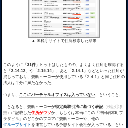
▲ 国税庁サイトで住所検索した結果
このように「
31件
」ヒットはしたものの、よくよく住所を確認する
と「
2-14-12
」や「
2-15-14
」、あと「
2-14-1
」などといった住所が
混じっており、競艇ヒーローが使用している「2-4-1」と同じ住所の
法人は半分に満たなかった。
つまり、
ここにバーチャルオフィスは入っていない
。ということ。
…となると、競艇ヒーローが
特定商取引法に基づく表記
（検証①参
照）
に記載した
住所がウソ
か、もしくは本当にこの「神田岩本町プ
ラザビル」のどこかのフロアに競艇ヒーローや、他の
グループサイト
を運営している予想サイト会社が入っている。とい