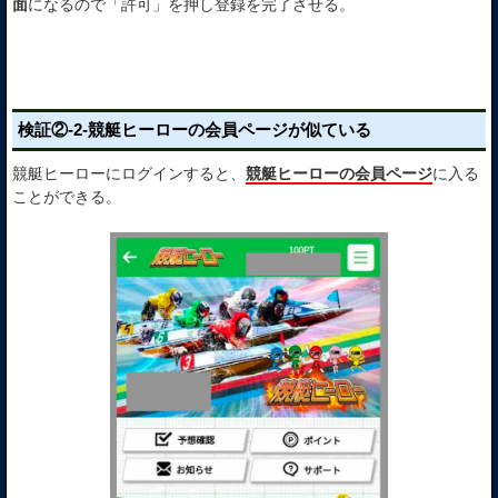
面
になるので「許可」を押し登録を完了させる。
検証②-2-競艇ヒーローの会員ページが似ている
競艇ヒーローにログインすると、
競艇ヒーローの会員ページ
に入る
ことができる。