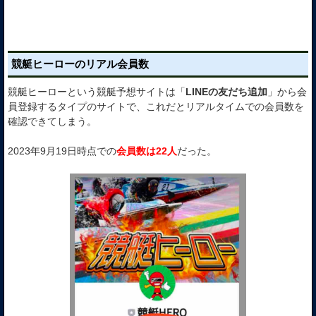
競艇ヒーローのリアル会員数
競艇ヒーローという競艇予想サイトは「
LINEの友だち追加
」から会
員登録するタイプのサイトで、これだとリアルタイムでの会員数を
確認できてしまう。
2023年9月19日時点での
会員数は22人
だった。