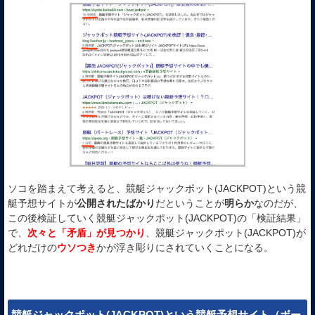
ソコを踏まえて考えると、競艇ジャックポット(JACKPOT)という競
艇予想サイトが
公開されたばかり
だということが
明らか
なのだが、
この後検証していく競艇ジャックポット(JACKPOT)の「検証結果」
で、
次々と「矛盾」が見つかり
、競艇ジャックポット(JACKPOT)が
どれだけの
ウソつき
かが浮き彫りにされていくことになる。
競艇ジャックポット(JACKPOT)という競艇予想サイト（ボー