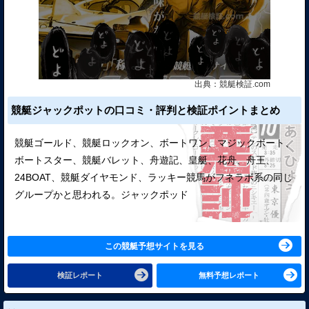
出典：競艇検証.com
競艇ジャックポットの⼝コミ・評判と検証ポイントまとめ
競艇ゴールド、競艇ロックオン、ボートワン、マジックボート、
ボートスター、競艇バレット、舟遊記、皇艇、花舟、舟王、
24BOAT、競艇ダイヤモンド、ラッキー競馬がフネラボ系の同じ
グループかと思われる。ジャックポッド
この競艇予想サイトを見る
検証レポート
無料予想レポート