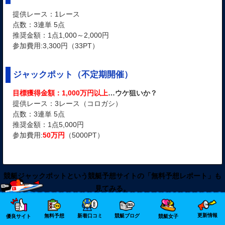
提供レース：1レース
点数：3連単 5点
推奨金額：1点1,000～2,000円
参加費用:3,300円（33PT）
ジャックポット（不定期開催）
目標獲得金額：1,000万円以上
…ウケ狙いか？
提供レース：3レース（コロガシ）
点数：3連単 5点
推奨金額：1点5,000円
参加費用:
50万円
（5000PT）
競艇ジャックポットという競艇予想サイトの「
無料予想レポート
」も
見てみる。
検証レポート
無料予想レポート
更新情報
無料予想
新着口コミ
競艇ブログ
優良サイト
競艇女子