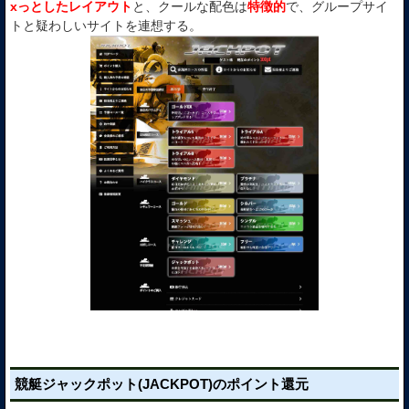
xっとしたレイアウト
と、クールな配色は
特徴的
で、グループサイ
トと疑わしいサイトを連想する。
競艇ジャックポット(JACKPOT)のポイント還元