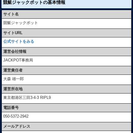
競艇ジャックポットの基本情報
サイト名
競艇ジャックポット
サイトURL
公式サイトをみる
運営会社情報
JACKPOT事務局
運営責任者
大森 雄一郎
運営所在地
東京都港区三田3-4-3 RIPL9
電話番号
050-5372-2942
メールアドレス