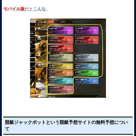
モバイル版
だと
こんな
。
競艇ジャックポットという競艇予想サイトの無料予想につい
て