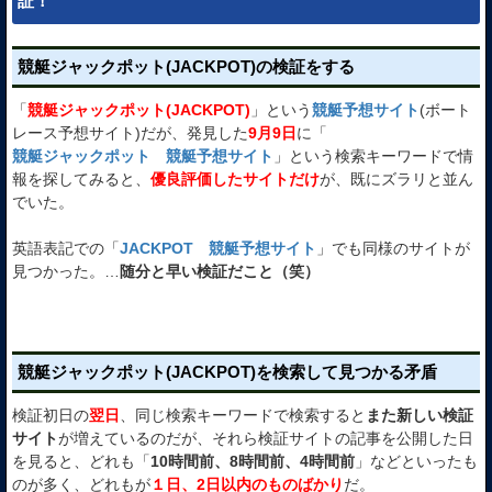
証！
競艇ジャックポット(JACKPOT)の検証をする
「
競艇ジャックポット(JACKPOT)
」という
競艇予想サイト
(ボート
レース予想サイト)だが、発見した
9月9日
に「
競艇ジャックポット 競艇予想サイト
」という検索キーワードで情
報を探してみると、
優良評価したサイトだけ
が、既にズラリと並ん
でいた。
英語表記での「
JACKPOT 競艇予想サイト
」でも同様のサイトが
見つかった。…
随分と早い検証だこと（笑）
競艇ジャックポット(JACKPOT)を検索して見つかる矛盾
検証初日の
翌日
、同じ検索キーワードで検索すると
また新しい検証
サイト
が増えているのだが、それら検証サイトの記事を公開した日
を見ると、どれも「
10時間前、8時間前、4時間前
」などといったも
のが多く、どれもが
１日、2日以内のものばかり
だ。