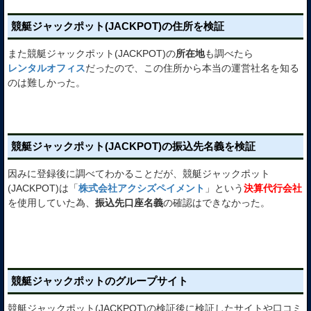
競艇ジャックポット(JACKPOT)の住所を検証
また競艇ジャックポット(JACKPOT)の
所在地
も調べたら
レンタルオフィス
だったので、この住所から本当の運営社名を知る
のは難しかった。
競艇ジャックポット(JACKPOT)の振込先名義を検証
因みに登録後に調べてわかることだが、競艇ジャックポット
(JACKPOT)は「
株式会社アクシズペイメント
」という
決算代行会社
を使用していた為、
振込先口座名義
の確認はできなかった。
競艇ジャックポットのグループサイト
競艇ジャックポット(JACKPOT)の検証後に検証したサイトや口コミ