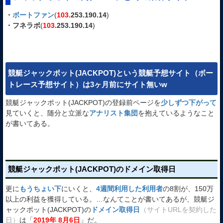
・
ボートファン
(
103.
253.190.14
)
・フネラボ
(
103.
253.190.14
)
競艇ジャックポット(JACKPOT)という競艇予想サイト（ボー
トレース予想サイト）は3ヶ月前にサイト無いw
競艇ジャックポット(JACKPOT)の登録前ページを
少しずつ下がって
見ていくと、随分と立派な
アナリスト集団
を抱えているようなこと
が書いてある。
競艇ジャックポット(JACKPOT)のドメイン取得日
更に
もうちょい下
にいくと、
4週間利用した利用者
の8割が、150万
以上の利益を獲得している。…なんてことが書いてあるが、競艇ジ
ャックポット(JACKPOT)の
ドメイン取得日
（サイトURLを契約した
日）
は「
2019年 8月6日
」だ。