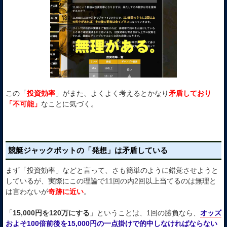
この「
投資効率
」がまた、よくよく考えるとかなり
矛盾しており
「不可能」
なことに気づく。
競艇ジャックポットの「発想」は矛盾している
まず「投資効率」などと言って、さも簡単のように錯覚させようと
しているが、実際にこの理論で11回の内2回以上当てるのは無理と
は言わないが
奇跡に近い
。
「
15,000円を120万にする
」ということは、1回の勝負なら、
オッズ
およそ100倍前後を15,000円の一点掛けで的中しなければならない