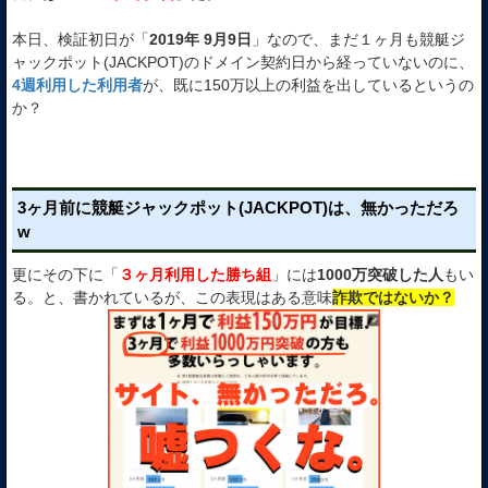
本日、検証初日が「
2019年 9月9日
」なので、まだ１ヶ月も競艇ジ
ャックポット(JACKPOT)のドメイン契約日から経っていないのに、
4週利用した利用者
が、既に150万以上の利益を出しているというの
か？
3ヶ月前に競艇ジャックポット(JACKPOT)は、無かっただろ
w
更にその下に「
３ヶ月利用した勝ち組
」には
1000万突破した人
もい
る。と、書かれているが、この表現はある意味
詐欺ではないか？