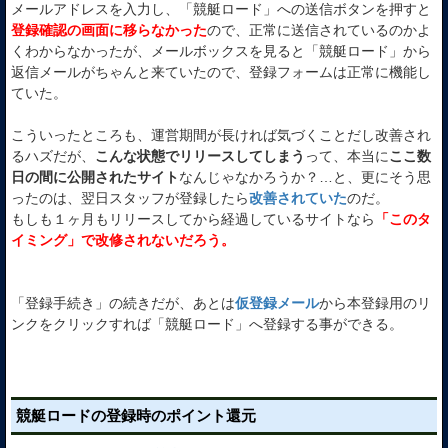
メールアドレスを入力し、「競艇ロード」への送信ボタンを押すと
登録確認の画面に移らなかった
ので、正常に送信されているのかよ
くわからなかったが、メールボックスを見ると「競艇ロード」から
返信メールがちゃんと来ていたので、登録フォームは正常に機能し
ていた。
こういったところも、運営期間が長ければ気づくことだし改善され
るハズだが、
こんな状態でリリースしてしまう
って、本当に
ここ数
日の間に公開されたサイト
なんじゃなかろうか？…と、更にそう思
ったのは、翌日スタッフが登録したら
改善されていた
のだ。
もしも１ヶ月もリリースしてから経過しているサイトなら
「このタ
イミング」で改修されないだろう。
「登録手続き」の続きだが、あとは
仮登録メール
から本登録用のリ
ンクをクリックすれば「競艇ロード」へ登録する事ができる。
競艇ロードの登録時のポイント還元