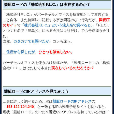
競艇ロードの「株式会社F.L.C.」は実在するのか？
「株式会社F.L.C.」がバーチャルオフィスを所在地として運営する
こと自体、また特商法に記載する事は問題のない行為だが、
国税庁
のサイト
で
「株式会社F.L.C.」という法人名で調べると、
「F.L.C.」
とつく社名で「豊島区」にある会社は１社だけ。でも全然違う会社
だ。
当然、
カタカナでも調べたが
、コレも違う。
…
住所から探したが
、
ひとつも該当しない。
バーチャルオフィスを使うのは結構だが、「競艇ロード」の「株式
会社F.L.C.」ははたして本当に
実在しているのだろうか？
競艇ロードのIPアドレスを見てみよう
…更に詳しく調べるため、次は
競艇ロードのIPアドレス
の
「
153.122.104.240
」と一致するIPの競艇予想サイトを調べると、
現状「競艇ロード」のIPに
１番近いIPアドレス
を持っているのは「