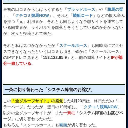
最初の口コミからしばらくすると「
ブラッドホース
」や「
勝馬の栞
」、「
クチコミ競馬NOW
」、それと「
競艇ロード
」などの恨み辛み
を持つ「元」利用者か、それとも同じような予想サイトを運営して
いる同業者が、ライバル社を蹴落とそうとしているのか分からない
が、次々と投稿されて来た。
それと私は気づかなかったが「
スクールホース
」も同時期にアクセ
スできなくなったという口コミも頂き、確かに「スクールホース」
のIPアドレス見ると「
153.122.65.9
」と、他の関連サイトと
IPが部
分一致している
。
一斉に切り替わった「システム障害のお詫び」
この
「全グループサイト」の発覚
した
4月23日
は、終日ただの「エ
ラーページ」だったが、翌日の19時頃に、「
クチコミ競馬NOW
」
以外の全グループサイトが、また
一斉に
「
システム障害のお詫びペ
ージ
」に切り替わったのだ。
もちろん「スクールホース」も
画面
が切り替わった。