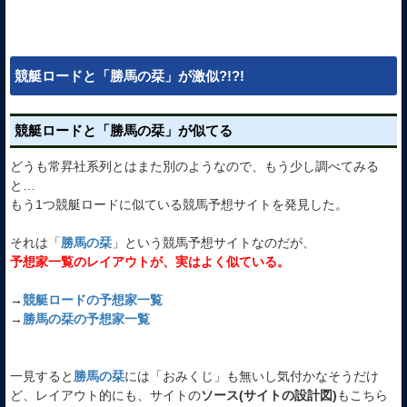
競艇ロードと「勝馬の栞」が激似?!?!
競艇ロードと「勝馬の栞」が似てる
どうも常昇社系列とはまた別のようなので、もう少し調べてみる
と…
もう1つ競艇ロードに似ている競馬予想サイトを発見した。
それは「
勝馬の栞
」という競馬予想サイトなのだが、
予想家一覧のレイアウトが、実はよく似ている。
→
競艇ロードの予想家一覧
→
勝馬の栞の予想家一覧
一見すると
勝馬の栞
には「おみくじ」も無いし気付かなそうだけ
ど、レイアウト的にも、サイトの
ソース(サイトの設計図)
もこちら