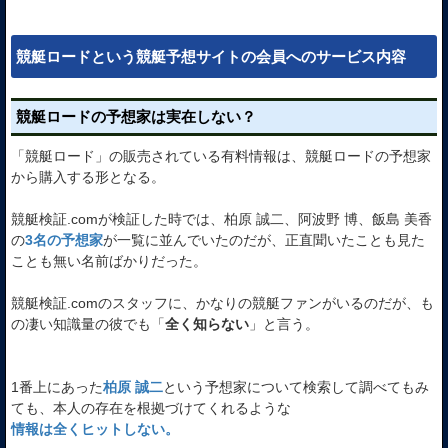
競艇ロードという競艇予想サイトの会員へのサービス内容
競艇ロードの予想家は実在しない？
「競艇ロード」の販売されている有料情報は、競艇ロードの予想家
から購入する形となる。
競艇検証.comが検証した時では、柏原 誠二、阿波野 博、飯島 美香
の
3名の予想家
が一覧に並んでいたのだが、正直聞いたことも見た
ことも無い名前ばかりだった。
競艇検証.comのスタッフに、かなりの競艇ファンがいるのだが、も
の凄い知識量の彼でも「
全く知らない
」と言う。
1番上にあった
柏原 誠二
という予想家について検索して調べてもみ
ても、本人の存在を根拠づけてくれるような
情報は全くヒットしない。