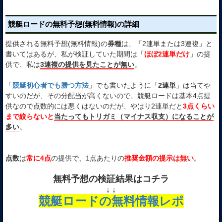
競艇ロードの無料予想(無料情報)の詳細
提供される無料予想(無料情報)の
券種
は、「2連単または3連複」と
書いてはあるが、私が検証していた期間は「
ほぼ2連単だけ
」の提
供で、私は
3連複の提供を見たことが無い
。
「
競艇初心者でも勝つ方法
」でも書いたように「
2連単
」は当てや
すいのだが、その分配当が高くないので、競艇ロードは基本4点提
供なので点数的には悪くはないのだが、やはり2連単だと
3点くらい
まで絞らないと
当たってもトリガミ（マイナス収支）になることが
多い
。
点数
は
常に4点
の提供で、1点あたりの
推奨金額の提示は無い
。
無料予想の検証結果はコチラ
↓ ↓
競艇ロードの無料情報レポ