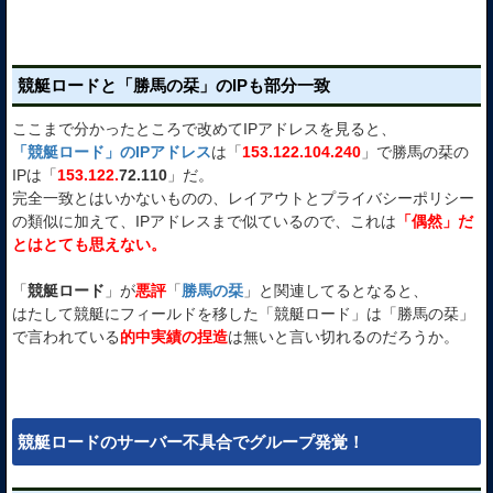
競艇ロードと「勝馬の栞」のIPも部分一致
ここまで分かったところで改めてIPアドレスを見ると、
「競艇ロード」のIPアドレス
は「
153.122.104.240
」で勝馬の栞の
IPは「
153.122.
72.110
」だ。
完全一致とはいかないものの、レイアウトとプライバシーポリシー
の類似に加えて、IPアドレスまで似ているので、これは
「偶然」だ
とはとても思えない。
「
競艇ロード
」が
悪評
「
勝馬の栞
」と関連してるとなると、
はたして競艇にフィールドを移した「競艇ロード」は「勝馬の栞」
で言われている
的中実績の捏造
は無いと言い切れるのだろうか。
競艇ロードのサーバー不具合でグループ発覚！