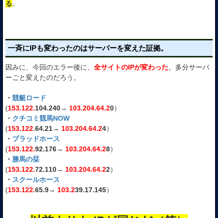
る
。
一斉にIPも変わったのはサーバーを変えた証拠。
因みに、今回のエラー後に、
全サイトのIPが変わった
。多分サーバ
ーごと変えたのだろう。
・
競艇ロード
(
153.122.
104.240
→
103.204.64.2
0
）
・
クチコミ競馬NOW
(
153.122.
64.21
→
103.204.64.2
4
）
・
ブラッドホース
(
153.122.
92.176
→
103.204.64.2
8
）
・
勝馬の栞
(
153.122.
72.110
→
103.204.64.2
2
）
・
スクールホース
(
153.122.
65.9
→
103.2
39.17.145
）