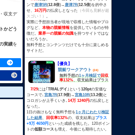
ンで
唐津5R
(
12.8倍
)→
唐津7R
(
12.5倍
)を的中さ
せ、
16万円
の払戻しとなった
（今回も見解が超
・収支デ
スゴい！）
。
実際に予想担当者が現地で収穫した情報やブロ
グなど、
本物の競艇情報
を提供しているのが特
トかどう
徴だ。
業界一の競艇の知識
を持つサイトではな
いだろうか。
の実績
を
無料予想とコンテンツだけでも十分に楽しめる
サイトだ。
【優良】
競艇ワークアウト
(24)
無料予想の
1ヶ月検証で
回収
率132%
、収支結果はプラス
＋9万超え
となった。
7/29
には｢
TRIALデイ
｣という
120pt
の安価な
コースで､
宮島7R
(
17.9倍
)→
宮島10R
(
13.2倍
)と
コロガシが上手くいき､
14万 1240円
の払戻しと
なった。
1日の抜けもなく無料予想を
1ヶ月にわたり検証
した結果
、
回収率132%
の、収支結果は
プラス
+9万 4650円
といった成績を残した。120ポイン
トの
低額コース
も増え、今後にも期待したい。