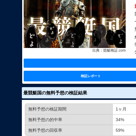
出典：競艇検証.com
検証レポート
最競艇国の無料予想の検証結果
無料予想の検証期間
1ヶ月
無料予想の的中率
34%
無料予想の回収率
59%