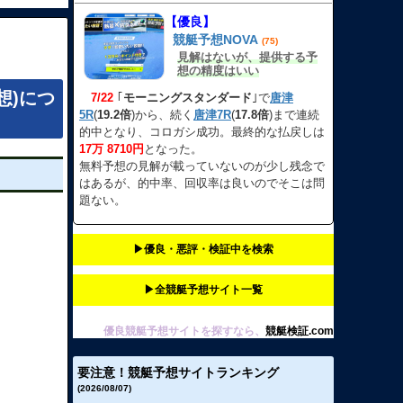
【優良】
競艇予想NOVA
(75)
見解はないが、提供する予
想の精度はいい
想)につ
7/22
｢
モーニングスタンダード
｣で
唐津
5R
(
19.2倍
)から、続く
唐津7R
(
17.8倍
)まで連続
的中となり、コロガシ成功。最終的な払戻しは
17万 8710円
となった。
無料予想の見解が載っていないのが少し残念で
はあるが、的中率、回収率は良いのでそこは問
題ない。
▶︎優良・悪評・検証中を検索
▶︎全競艇予想サイト一覧
優良競艇予想サイトを探すなら、
競艇検証.com
要注意！競艇予想サイトランキング
(2026/08/07)