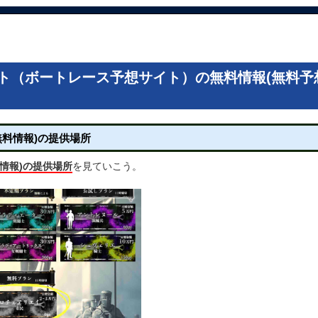
ト（ボートレース予想サイト）の無料情報(無料予
無料情報)の提供場所
情報)の提供場所
を見ていこう。