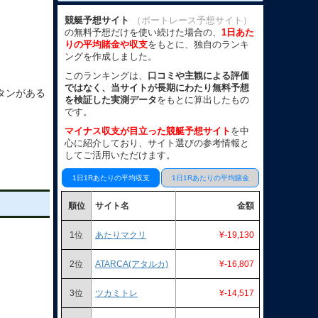
競艇予想サイト
（ボートレース予想サイト）
の無料予想だけを使い続けた場合の、
1日あた
りの平均賭金や収支
をもとに、独自のランキ
ングを作成しました。
このランキングは、
口コミや主観による評価
ではなく、当サイトが長期にわたり無料予想
タンがある
を検証した実測データ
をもとに算出したもの
です。
マイナス収支が目立った競艇予想サイト
を中
心に紹介しており、サイト選びの参考情報と
してご活用いただけます。
1日1Rあたりの平均収支
1日1Rあたりの平均賭金
順位
サイト名
金額
1位
あたりマクリ
¥-19,130
2位
ATARCA(アタルカ)
¥-16,807
3位
ツカミトレ
¥-14,517