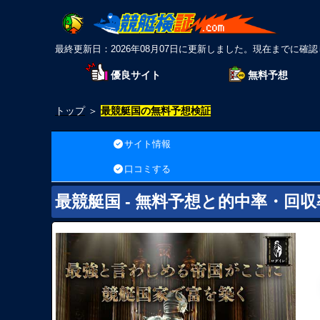
最終更新日：2026年08月07日に更新しました。現在までに確認
優良サイト
無料予想
トップ
＞
最競艇国の無料予想検証
サイト情報
口コミする
最競艇国 - 無料予想と的中率・回収