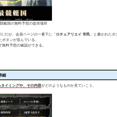
最競艇国の無料予想の提供場所
報)
だが、会員ページの一番下に「
ロチェアリエイ 市民
」と書かれたボ
たボタンが並んでいる。
で無料予想の確認ができる。
詳細
るタイミングや、その内容
がどのようなものか見ていこう。