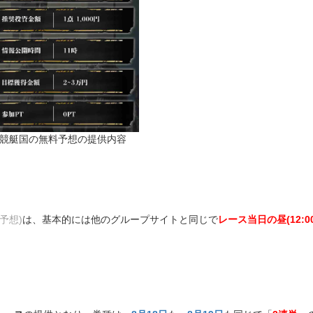
最競艇国の無料予想の提供内容
予想)
は、基本的には他のグループサイトと同じで
レース当日の昼(12:0