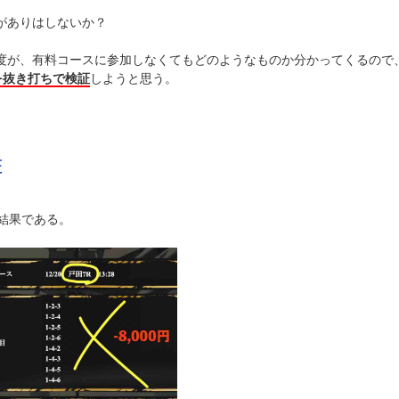
がありはしないか？
度が、有料コースに参加しなくてもどのようなものか分かってくるので
を抜き打ちで検証
しようと思う。
証
結果である。