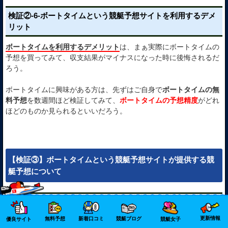
検証②-6-ボートタイムという競艇予想サイトを利用するデメ
リット
ボートタイムを利用するデメリット
は、まぁ実際にボートタイムの
予想を買ってみて、収支結果がマイナスになった時に後悔されるだ
ろう。
ボートタイムに興味がある方は、先ずはご自身で
ボートタイムの無
料予想
を数週間ほど検証してみて、
ボートタイムの予想精度
がどれ
ほどのものか見られるといいだろう。
【検証③】ボートタイムという競艇予想サイトが提供する競
艇予想について
検証③-1-競艇予想サイト「ボートタイム」が販売する競艇予
想(有料情報)
更新情報
無料予想
新着口コミ
競艇ブログ
優良サイト
競艇女子