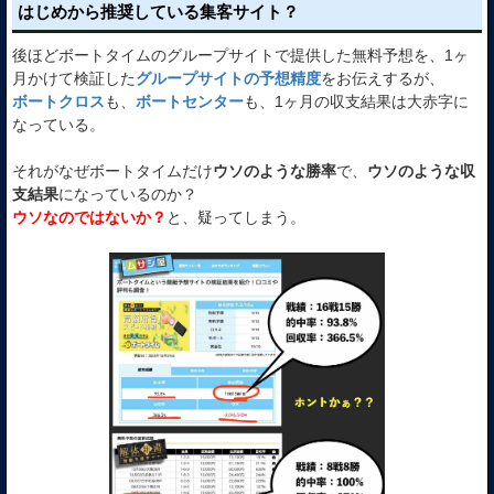
はじめから推奨している集客サイト？
後ほどボートタイムのグループサイトで提供した無料予想を、1ヶ
月かけて検証した
グループサイトの予想精度
をお伝えするが、
ボートクロス
も、
ボートセンター
も、1ヶ月の収支結果は大赤字に
なっている。
それがなぜボートタイムだけ
ウソのような勝率
で、
ウソのような収
支結果
になっているのか？
ウソなのではないか？
と、疑ってしまう。