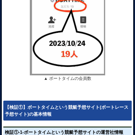
▲ ボートタイムの会員数
【検証①】ボートタイムという競艇予想サイト(ボートレース
予想サイト)の基本情報
検証①-1-ボートタイムという競艇予想サイトの運営社情報