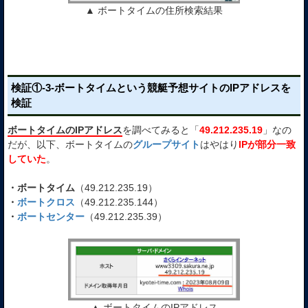
▲ ボートタイムの住所検索結果
検証①-3-ボートタイムという競艇予想サイトのIPアドレスを
検証
ボートタイムのIPアドレス
を調べてみると「
49.212.235.19
」なの
だが、以下、ボートタイムの
グループサイト
はやはり
IPが部分一致
していた
。
・ボートタイム
（49.212.235.19）
・
ボートクロス
（49.212.235.144）
・
ボートセンター
（49.212.235.39）
▲ ボートタイムのIPアドレス