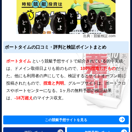
出典：競艇検証.com
ボートタイムの⼝コミ・評判と検証ポイントまとめ
ボートタイム
という競艇予想サイトで紹介されている的中実績
は、ドメイン取得日よりも前のもので、
100%捏造したもの
だっ
た。他にも利用者の声にしても、検証するとサイトオープン前に
投稿されたもので、
捏造と判明
。グループサイトは、ボートクロ
スやボートセンターになる。1ヶ月の無料予想の検証結果
は、
-18万超え
のマイナス収支。
この競艇予想サイトを見る