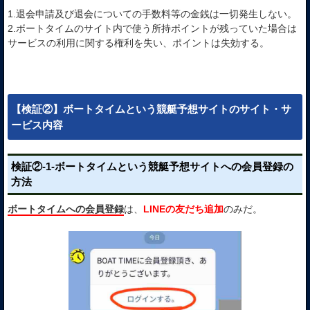
1.退会申請及び退会についての手数料等の金銭は一切発生しない。
2.ボートタイムのサイト内で使う所持ポイントが残っていた場合は
サービスの利用に関する権利を失い、ポイントは失効する。
【検証②】ボートタイムという競艇予想サイトのサイト・サ
ービス内容
検証②-1-ボートタイムという競艇予想サイトへの会員登録の
方法
ボートタイムへの会員登録
は、
LINEの友だち追加
のみだ。