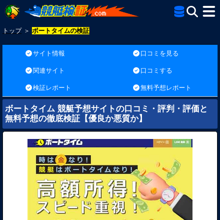
トップ
＞
ボートタイムの検証
サイト情報
口コミを見る
関連サイト
口コミする
検証レポート
無料予想レポート
ボートタイム 競艇予想サイトの口コミ・評判・評価と
無料予想の徹底検証【優良か悪質か】