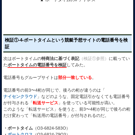
検証①-4-ボートタイムという競艇予想サイトの電話番号を検
証
次はボートタイムの
特商法に基づく表記
（検証①参照）
に載ってい
た
ボートタイムの電話番号を検証
してみた。
電話番号もグループサイトは
部分一致している
。
電話番号の前3〜4桁が同じで、後ろの桁が違うのは「
ナイセンクラウド
」などのような、固定電話引かなくても電話番号
が付与される「
転送サービス
」を使っている可能性が高い。
このような「転送サービス」を使うと、前3〜4桁が同じで後ろの桁
だけ変わって「転送用の電話番号」が付与されるのだ。
・ボートタイム
（O3-6824-583O）
・
ボートクロス
（O3-6824-79O3）