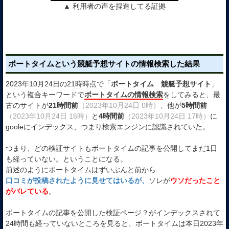
▲ 利用者の声を捏造してる証拠
ボートタイムという競艇予想サイトの情報検索した結果
2023年10月24日の21時時点で「
ボートタイム 競艇予想サイト
」
という複合キーワードで
ボートタイムの情報検索
をしてみると、最
古のサイトが
21時間前
（2023年10月24日 0時）
、他が
5時間前
（2023年10月24日 16時）
と
4時間前
（2023年10月24日 17時）
に
gooleにインデックス、つまり検索エンジンに認識されていた。
つまり、どの検証サイトもボートタイムの記事を公開してまだ1日
も経っていない。ということになる。
前述のようにボートタイムはずいぶんと前から
口コミが投稿されたように見せてはいるが、
ソレが
ウソだったこと
がバレている
。
ボートタイムの記事を公開した検証ページ？がインデックスされて
24時間も経っていないところを見ると、ボートタイムは本日2023年