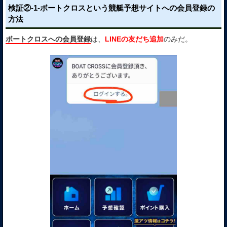
検証②-1-ボートクロスという競艇予想サイトへの会員登録の
方法
ボートクロスへの会員登録
は、
LINEの友だち追加
のみだ。