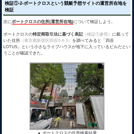
検証①-2-ボートクロスという競艇予想サイトの運営所在地を
検証
次に
ボートクロスの住所(運営所在地)
について検証しよう。
ボートクロスの
特定商取引法に基づく表記
（検証①参照）
に載って
いた住所
（東京都新宿区四谷3-4-3）
を調べてみると「四谷
LOTUS」という小さなライブハウスが地下に入っているビルだとい
うことが確認できた。
▲ ボートクロスの住所検索結果