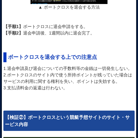
▲ ボートクロスを退会する方法
【手順1】
ボートクロスに退会申請をする。
【手順2】
退会申請後、1週間以内に退会完了。
ボートクロスを退会する上での注意点
1.退会申請及び退会についての手数料等の金銭は一切発生しない。
2.ボートクロスのサイト内で使う所持ポイントが残っていた場合は
サービスの利用に関する権利を失い、ポイントは失効する。
3.支払済料金の返還は行わない。
【検証②】ボートクロスという競艇予想サイトのサイト・サ
ービス内容