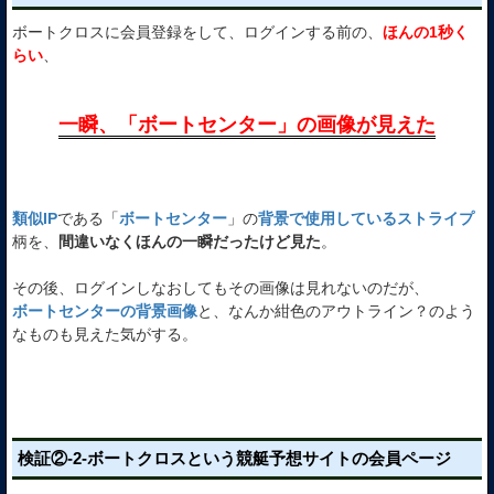
ボートクロスに会員登録をして、ログインする前の、
ほんの1秒く
らい
、
一瞬、「ボートセンター」の画像が見えた
類似IP
である「
ボートセンター
」の
背景で使用しているストライプ
柄を、
間違いなくほんの一瞬だったけど見た
。
その後、ログインしなおしてもその画像は見れないのだが、
ボートセンターの背景画像
と、なんか紺色のアウトライン？のよう
なものも見えた気がする。
検証②-2-ボートクロスという競艇予想サイトの会員ページ