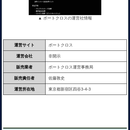
▲ ボートクロスの運営社情報
運営サイト
ボートクロス
運営会社
非開示
販売業者
ボートクロス運営事務局
販売責任者
佐藤敦史
運営所在地
東京都新宿区四谷3-4-3