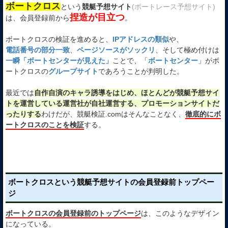
ボートクロス
という
競艇予想サイト
(ボートレース予想サイト)
捏造が目立つ
は、会員登録前から
。
ボートクロスの検証を進めると、
IPアドレスの類似
や、
電話番号の部分一致
、
ページソースがソックリ
、そして極め付けは
一瞬「ボートセンターが見えた」
ことで、「
ボートセンター
」がボ
ートクロスの
グループサイト
であろうことが判明した。
最近では
自作自演のキャラ誘導をはじめ、ほとんどが競艇予想サイ
トを運営している運営社が自社運営する、プロモーションサイトだ
ったりする
わけだが、競艇検証.comはそんなことなく、
徹底的にボ
ートクロスのことを検証
する。
ボートクロスという競艇予想サイトの会員登録前トップペー
ジ
ボートクロスの会員登録前のトップページ
は、このようなデザイン
になっている。