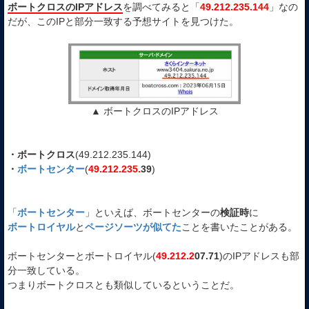
ボートクロスのIPアドレス
を調べてみると「
49.212.235.144
」なの
だが、このIPと部分一致する予想サイトを見つけた。
▲ ボートクロスのIPアドレス
・ボートクロス
(49.212.235.144)
・
ボートセンター
(
49.212.235.
39
)
「
ボートセンター
」といえば、ボートセンターの
検証時
に
ボートロイヤル
と
ページソーツが似てた
ことを書いたことがある。
ボートセンターとボートロイヤル(
49.212.2
07.71
)のIPアドレスも部
分一致している。
つまりボートクロスとも類似しているということだ。