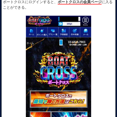
ボートクロスにログインすると、
ボートクロスの会員ページ
に入る
ことができる。