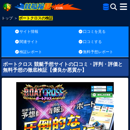
トップ
＞
ボートクロスの検証
サイト情報
口コミを見る
関連サイト
口コミする
検証レポート
無料予想レポート
ボートクロス 競艇予想サイトの口コミ・評判・評価と
無料予想の徹底検証【優良か悪質か】