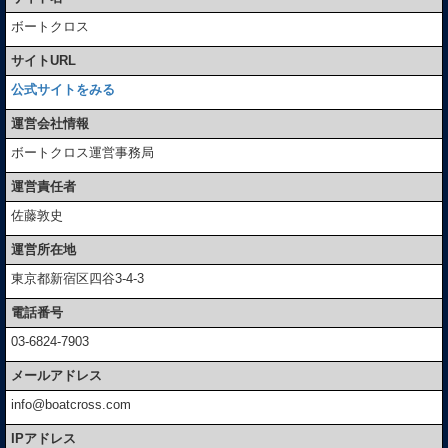
ボートクロス
サイトURL
公式サイトをみる
運営会社情報
ボートクロス運営事務局
運営責任者
佐藤敦史
運営所在地
東京都新宿区四谷3-4-3
電話番号
03-6824-7903
メールアドレス
info@boatcross.com
IPアドレス