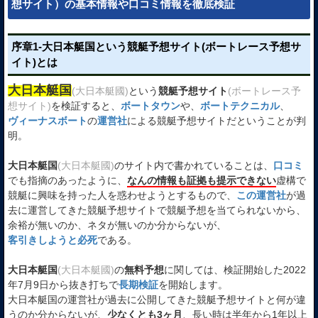
想サイト）の基本情報や口コミ情報を徹底検証
序章1-大日本艇国という競艇予想サイト(ボートレース予想サ
イト)とは
大日本艇国
(大日本艇國)
という
競艇予想サイト
(ボートレース予
想サイト)
を検証すると、
ボートタウン
や、
ボートテクニカル
、
ヴィーナスボート
の
運営社
による競艇予想サイトだということが判
明。
大日本艇国
(大日本艇國)
のサイト内で書かれていることは、
口コミ
でも指摘のあったように、
なんの情報も証拠も提示できない
虚構で
競艇に興味を持った人を惑わせようとするもので、
この運営社
が過
去に運営してきた競艇予想サイトで競艇予想を当てられないから、
余裕が無いのか、ネタが無いのか分からないが、
客引きしようと必死
である。
大日本艇国
(大日本艇國)
の
無料予想
に関しては、検証開始した2022
年7月9日から抜き打ちで
長期検証
を開始します。
大日本艇国の運営社が過去に公開してきた競艇予想サイトと何が違
うのか分からないが、
少なくとも3ヶ月
、長い時は半年から1年以上