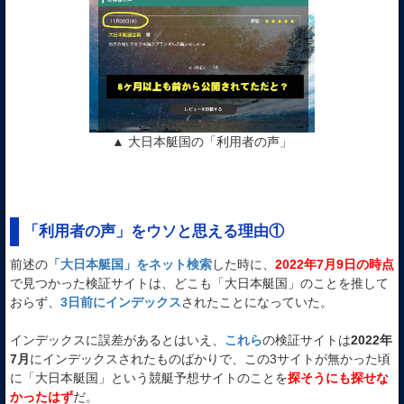
▲ 大日本艇国の「利用者の声」
「利用者の声」をウソと思える理由①
前述の
「大日本艇国」をネット検索
した時に、
2022年7月9日の時点
で見つかった検証サイトは、どこも「大日本艇国」のことを推して
おらず、
3日前にインデックス
されたことになっていた。
インデックスに誤差があるとはいえ、
これら
の検証サイトは
2022年
7月
にインデックスされたものばかりで、この3サイトが無かった頃
に「大日本艇国」という競艇予想サイトのことを
探そうにも探せな
かったはず
だ。