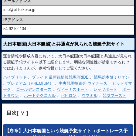
メールアドレス
info@bt-teikoku.jp
IPアドレス
54.92.52.134
大日本艇国(大日本艇國)と共通点が見られる競艇予想サイト
運営情報や構成内容において、大日本艇国(大日本艇國)と共通点が見られ
る競艇予想サイトを以下に紹介します。明確な関連性が断定できるわけ
ではありませんが、参考情報としてご覧ください。
ハイブリッド
、
プライド 最新鋭情報競馬PRIDE
、
競馬総本舗ミリオン
、
プレミアム（PREMIUM）
、
中央競馬投資会 ウィナーズ
、
ヒットザマ
ーク
、
ゴールデンスターズ
、
ヴィーナスボート
、
レッツボート
、
ボー
トタウン
、
ボートテクニカル
、
バビロン
、
ウマミル
、
競艇ブースト
目次
[
∨
]
【序章】大日本艇国という競艇予想サイト（ボートレース予