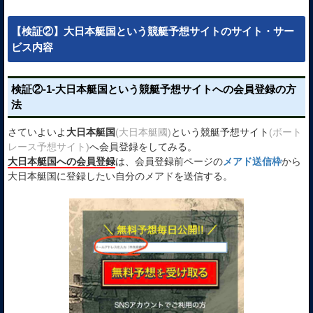
【検証②】大日本艇国という競艇予想サイトのサイト・サー
ビス内容
検証②-1-大日本艇国という競艇予想サイトへの会員登録の方
法
さていよいよ
大日本艇国
(大日本艇國)
という競艇予想サイト
(ボート
レース予想サイト)
へ会員登録をしてみる。
大日本艇国への会員登録
は、会員登録前ページの
メアド送信枠
から
大日本艇国に登録したい自分のメアドを送信する。