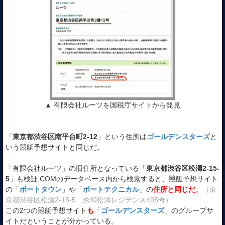
▲ 有限会社ルーツを国税庁サイトから発見
「
東京都渋谷区南平台町2-12
」という住所は
ゴールデンスターズ
と
いう競艇予想サイトと同じだ。
「有限会社ルーツ」の旧住所となっている「
東京都渋谷区松濤2-15-
5
」も検証.COMのデータベース内から検索すると、競艇予想サイト
の「
ボートタウン
」や「
ボートテクニカル
」の
住所と同じだ
。
（東
京都渋谷区松濤2-15-5 秀和松濤レジデンス405号）
この2つの競艇予想サイト
も
「
ゴールデンスターズ
」のグループサ
イトだということが分かっている。