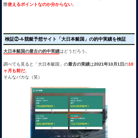
際
使えるポイントなのか分からない
。
検証②-4-競艇予想サイト「大日本艇国」の的中実績を検証
大日本艇国の最古の的中実績
はどうだろう。
調べても見ると「大日本艇国」の
最古の実績
は
2021年10月1日
の
10
ヶ月も前だ
。
そんなバカな（笑）