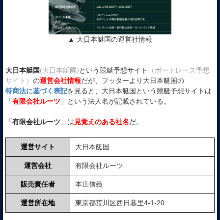
▲ 大日本艇国の運営社情報
大日本艇国
(大日本艇國)
という競艇予想サイト
（ボートレース予想
サイト）
の
運営会社情報
だが、フッターより大日本艇国の
特商法に基づく表記
を見ると、大日本艇国という競艇予想サイトは
「
有限会社ルーツ
」という法人名が記載されている。
「
有限会社ルーツ
」は
見覚えのある社名
だ。
運営サイト
大日本艇国
運営会社
有限会社ルーツ
販売責任者
本庄信義
運営所在地
東京都荒川区西日暮里4-1-20