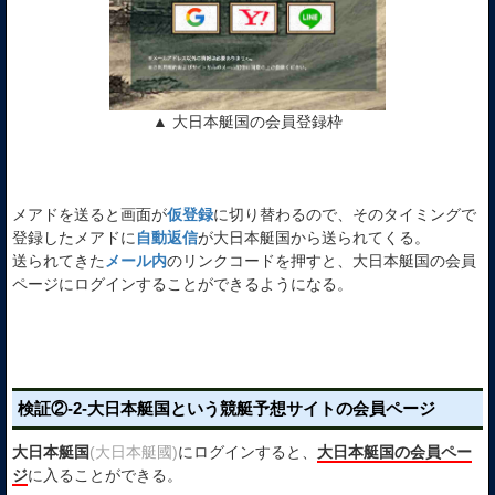
▲ 大日本艇国の会員登録枠
メアドを送ると画面が
仮登録
に切り替わるので、そのタイミングで
登録したメアドに
自動返信
が大日本艇国から送られてくる。
送られてきた
メール内
のリンクコードを押すと、大日本艇国の会員
ページにログインすることができるようになる。
検証②-2-大日本艇国という競艇予想サイトの会員ページ
大日本艇国
(大日本艇國)
にログインすると、
大日本艇国の会員ペー
ジ
に入ることができる。