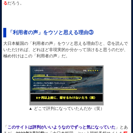
る
だろう。
「利用者の声」をウソと思える理由③
大日本艇国の「利用者の声」をウソと思える理由①と、②を読んで
いただければ、どれほど非現実的か分かって頂けると思うのだが、
極め付けはこの「利用者の声」だ。
▲ どこで評判になっていたんだか（笑）
「
このサイトは評判がいいようなのでずっと気になっていた
」とあ