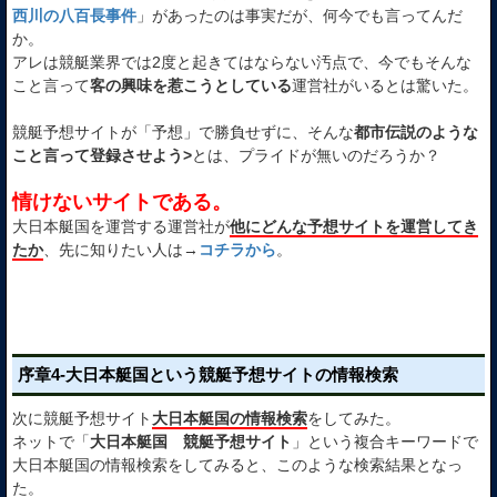
西川の八百長事件
」があったのは事実だが、何今でも言ってんだ
か。
アレは競艇業界では2度と起きてはならない汚点で、今でもそんな
こと言って
客の興味を惹こうとしている
運営社がいるとは驚いた。
競艇予想サイトが「予想」で勝負せずに、そんな
都市伝説のような
こと言って登録させよう>
とは、プライドが無いのだろうか？
情けないサイトである。
大日本艇国を運営する運営社が
他にどんな予想サイトを運営してき
たか
、先に知りたい人は→
コチラから
。
序章4-大日本艇国という競艇予想サイトの情報検索
次に競艇予想サイト
大日本艇国の情報検索
をしてみた。
ネットで「
大日本艇国 競艇予想サイト
」という複合キーワードで
大日本艇国の情報検索をしてみると、このような検索結果となっ
た。