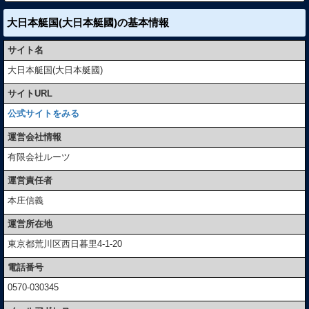
大日本艇国(大日本艇國)の基本情報
サイト名
大日本艇国(大日本艇國)
サイトURL
公式サイトをみる
運営会社情報
有限会社ルーツ
運営責任者
本庄信義
運営所在地
東京都荒川区西日暮里4-1-20
電話番号
0570-030345