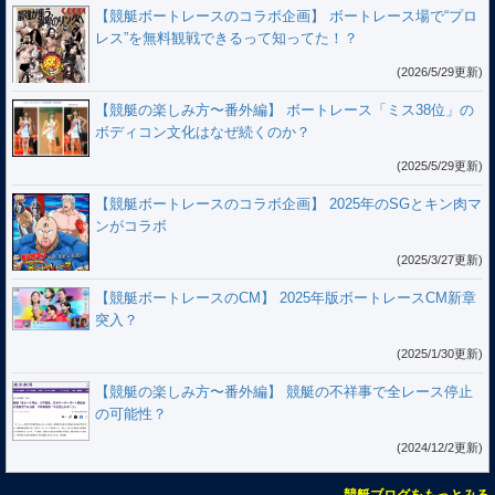
【競艇ボートレースのコラボ企画】 ボートレース場で“プロ
レス”を無料観戦できるって知ってた！？
(2026/5/29更新)
【競艇の楽しみ方〜番外編】 ボートレース「ミス38位」の
ボディコン文化はなぜ続くのか？
(2025/5/29更新)
【競艇ボートレースのコラボ企画】 2025年のSGとキン肉マ
ンがコラボ
(2025/3/27更新)
【競艇ボートレースのCM】 2025年版ボートレースCM新章
突入？
(2025/1/30更新)
【競艇の楽しみ方〜番外編】 競艇の不祥事で全レース停止
の可能性？
(2024/12/2更新)