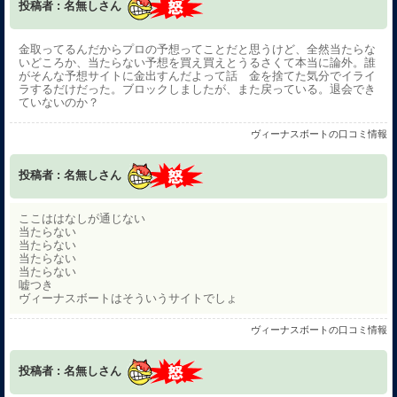
投稿者 : 名無しさん
金取ってるんだからプロの予想ってことだと思うけど、全然当たらな
いどころか、当たらない予想を買え買えとうるさくて本当に論外。誰
がそんな予想サイトに金出すんだよって話 金を捨てた気分でイライ
ラするだけだった。ブロックしましたが、また戻っている。退会でき
ていないのか？
ヴィーナスボートの口コミ情報
投稿者 : 名無しさん
ここははなしが通じない
当たらない
当たらない
当たらない
当たらない
嘘つき
ヴィーナスボートはそういうサイトでしょ
ヴィーナスボートの口コミ情報
投稿者 : 名無しさん