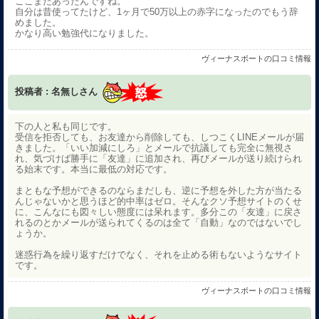
ここまだあったんですね。
自分は昔使ってたけど、1ヶ月で50万以上の赤字になったのでもう辞
めました。
かなり高い勉強代になりました。
ヴィーナスボートの口コミ情報
投稿者 : 名無しさん
下の人と私も同じです。
受信を拒否しても、お友達から削除しても、しつこくLINEメールが届
きました。「いい加減にしろ」とメールで抗議しても完全に無視さ
れ、気づけば勝手に「友達」に追加され、再びメールが送り続けられ
る始末です。本当に最低の対応です。
まともな予想ができるのならまだしも、逆に予想を外した方が当たる
んじゃないかと思うほど的中率はゼロ。そんなクソ予想サイトのくせ
に、こんなにも図々しい態度には呆れます。多分この「友達」に戻さ
れるのとかメールが送られてくるのは全て「自動」なのではないでし
ょうか。
迷惑行為を繰り返すだけでなく、それを止める術もないようなサイト
です。
ヴィーナスボートの口コミ情報