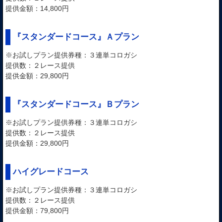
提供金額：14,800円
『スタンダードコース』Ａプラン
※お試しプラン提供券種：３連単コロガシ
提供数：２レース提供
提供金額：29,800円
『スタンダードコース』Ｂプラン
※お試しプラン提供券種：３連単コロガシ
提供数：２レース提供
提供金額：29,800円
ハイグレードコース
※お試しプラン提供券種：３連単コロガシ
提供数：２レース提供
提供金額：79,800円