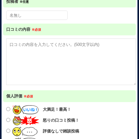
投稿者
※任意
口コミの内容
※必須
個人評価
※必須
大満足！最高！
怒りの口コミ投稿！
評価なしで雑談投稿