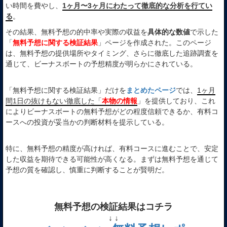
い時間を費やし、
1ヶ月〜3ヶ月にわたって徹底的な分析を行てい
る
。
その結果、無料予想の的中率や実際の収益を
具体的な数値
で示した
「
無料予想に関する検証結果
」ページを作成された。このページ
は、無料予想の提供場所やタイミング、さらに徹底した追跡調査を
通じて、ビーナスボートの予想精度が明らかにされている。
「無料予想に関する検証結果」だけを
まとめたページ
では、
1ヶ月
間1日の抜けもない徹底した「
本物の情報
」を提供しており、これ
によりビーナスボートの無料予想がどの程度信頼できるか、有料コ
ースへの投資が妥当かの判断材料を提示している。
特に、無料予想の精度が高ければ、有料コースに進むことで、安定
した収益を期待できる可能性が高くなる。まずは無料予想を通じて
予想の質を確認し、慎重に判断することが賢明だ。
無料予想の検証結果はコチラ
↓ ↓