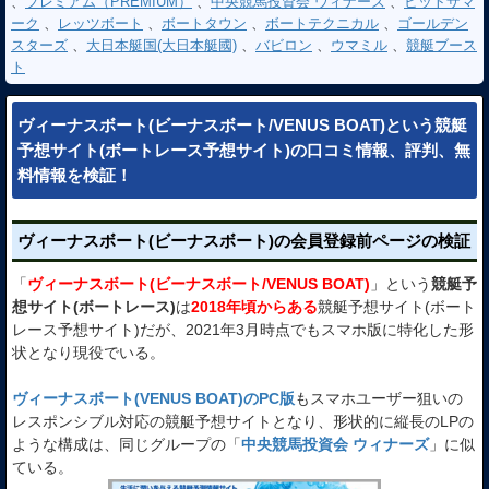
、
プレミアム（PREMIUM）
、
中央競馬投資会 ウィナーズ
、
ヒットザマ
ーク
、
レッツボート
、
ボートタウン
、
ボートテクニカル
、
ゴールデン
スターズ
、
大日本艇国(大日本艇國)
、
バビロン
、
ウマミル
、
競艇ブース
ト
ヴィーナスボート(ビーナスボート/VENUS BOAT)という競艇
予想サイト(ボートレース予想サイト)の口コミ情報、評判、無
料情報を検証！
ヴィーナスボート(ビーナスボート)の会員登録前ページの検証
「
ヴィーナスボート(ビーナスボート/VENUS BOAT)
」という
競艇予
想サイト(ボートレース)
は
2018年頃からある
競艇予想サイト(ボート
レース予想サイト)だが、2021年3月時点でもスマホ版に特化した形
状となり現役でいる。
ヴィーナスボート(VENUS BOAT)のPC版
もスマホユーザー狙いの
レスポンシブル対応の競艇予想サイトとなり、形状的に縦長のLPの
ような構成は、同じグループの「
中央競馬投資会 ウィナーズ
」に似
ている。