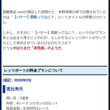
競艇検証.comが検証した段階だと、有料情報の枠で公開されていた
のは「
【バナー】競艇ってなに？
」というタイトルの情報だけだっ
た。
しかし、さすがに「【バナー】競艇ってなに？」というのがプラン
名とはあまり考えにくのだが、もしかするとレッツボートがサンプ
ルとして表示させているだけなのだろうか？
どうも
やはりまだ「未完成」のようだ
。
レッツボートの料金プランについて
(追記：2020/9/15)
恵比寿天
買い目：3連単
内容：4レースコロガシの2セット
投資金額：8,000円/1レース