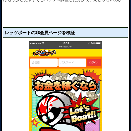
レッツボートの非会員ページを検証