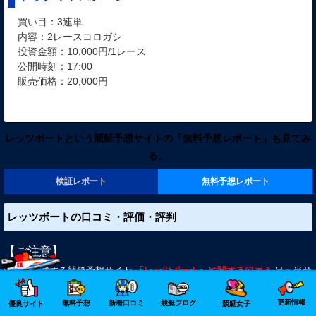
買い目：3連単
内容：2レースコロガシ
投資金額：10,000円/1レース
公開時刻：17:00
販売価格：20,000円
レッツボートという競艇予想サイトの「
無料予想レポート
」も見てみ
る。
検証レポート
無料予想レポート
レッツボートの口コミ・評価・評判
【ご注意】
以下に掲載する競艇予想サイト
「レッツボート」に関する口コミ
は、当サ
イトに寄せられた一部ユーザーの個人的な体験や感想です。
記載内容は主観的な印象に基づくものであり、サービス内容の正確性や効
果を保証するものではありません。
更新情報
無料予想
新着口コミ
競艇ブログ
優良サイト
競艇女子
当サイトでは真偽の判断は行っておらず、一利用者の意見として参考まで