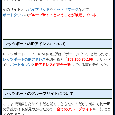
そのサイトとは
ハイブリッド
や
ヒットザマーク
などで、
ボートタウン
の
グループサイトということが確定している
。
レッツボートのIPアドレスについて
レッツボート(LET'S BOAT)の住所は「ボートタウン」と違ったが、
レッツボートのIPアドレス
を調べると「
153.150.75.196
」というIP
で、
ボートタウン
と
IPアドレスが完全一致
している事が分かった。
レッツボートのグループサイトについて
ここまで類似したサイトだと驚くこともないのだが、他にも
同一IP
の予想サイトが見つかった
ので、
全てのグループサイト
を下記に
ま
とめておこう
。