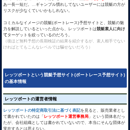
あ一長一短だ。…ギャンブル慣れしてないユーザーには競艇の方が
リスクが少なくていいかもしれない。
コミカルなイメージの競艇(ボートレース)予想サイトと、競艇の魅
力を解説しているといった点から、レッツボートは
競艇素人に向け
て
ターゲットを絞っているのだろう。
（後ほど無料予想の長期検証の結果を紹介するが、素人相手でない
ければとてもこんなレベルでは騙せないだろう）
レッツボートという競艇予想サイト(ボートレース予想サイト)
の基本情報
レッツボートの運営者情報
レッツボートの特定商取引法に基づく表記
を見ると、販売業者とし
て書かれていたのは「
レッツボート運営事務局
」という団体名だっ
たが、会社組織としては書かれていないので、本当にそんな団体が
実在するとは思えない。