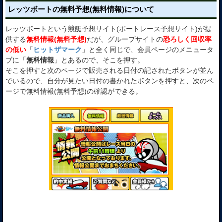
レッツボートの無料予想(無料情報)について
レッツボートという競艇予想サイト(ボートレース予想サイト)が提
供する
無料情報(無料予想)
だが、グループサイトの
恐ろしく回収率
の低い
「
ヒットザマーク
」と全く同じで、会員ページのメニュータ
ブに「
無料情報
」とあるので、そこを押す。
そこを押すと次のページで販売される日付の記されたボタンが並ん
でいるので、自分が見たい日付の書かれたボタンを押すと、次のペ
ージで無料情報(無料予想)の確認ができる。