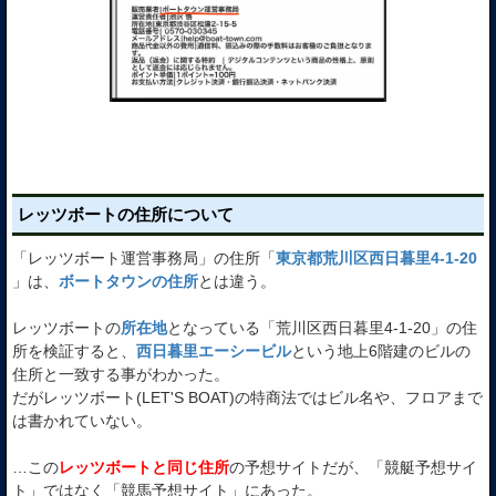
レッツボートの住所について
「レッツボート運営事務局」の住所「
東京都荒川区西日暮里4-1-20
」は、
ボートタウンの住所
とは違う。
レッツボートの
所在地
となっている「荒川区西日暮里4-1-20」の住
所を検証すると、
西日暮里エーシービル
という地上6階建のビルの
住所と一致する事がわかった。
だがレッツボート(LET'S BOAT)の特商法ではビル名や、フロアまで
は書かれていない。
…この
レッツボートと同じ住所
の予想サイトだが、「競艇予想サイ
ト」ではなく「競馬予想サイト」にあった。