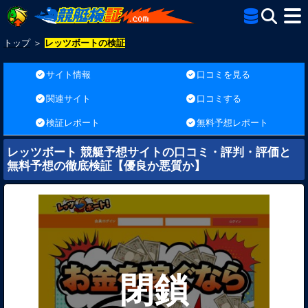
トップ
＞
レッツボートの検証
サイト情報
口コミを見る
関連サイト
口コミする
検証レポート
無料予想レポート
レッツボート 競艇予想サイトの口コミ・評判・評価と
無料予想の徹底検証【優良か悪質か】
閉鎖