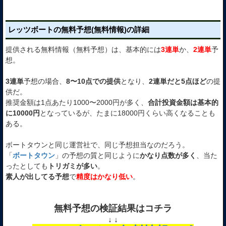
レッツボートの無料予想(無料情報)の詳細
提供される無料情報（無料予想）は、基本的には
3連単
か、
2連単
予
想。
3連単
予想の場合、
8〜10点での提供
となり、
2連単だと5点ほど
の提
供だ。
推奨金額は1点あたり1000〜2000円が多く、
合計投資金額は基本的
に10000円
となっているが、たまに18000円くらい高くなることも
ある。
ボートタウンと同じ運営社で、同じ予想担当なのだろう。
「
ボートタウン
」の予想の質と同じように
かなり点数が多く
、当た
ったとしても
トリガミが多い
。
素人が出してる予想
で
精度はかなり低い
。
無料予想の検証結果はコチラ
↓ ↓