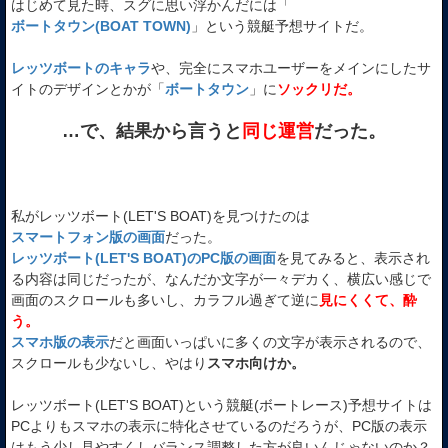
はじめて見た時、スグに思い浮かんだには「
ボートタウン(BOAT TOWN)
」という競艇予想サイトだ。
レッツボートのキャラ
や、完全にスマホユーザーをメインにしたサ
イトのデザインとかが「
ボートタウン
」に
ソックリだ。
…で、結果から言うと
同じ運営
だった。
私がレッツボート(LET'S BOAT)を見つけたのは
スマートフォン版の画面
だった。
レッツボート(LET'S BOAT)のPC版の画面
を見てみると、表示され
る内容は同じだったが、なんだか文字が一々デカく、横広い感じで
画面のスクロールも多いし、カラフル過ぎて逆に
見にくくて、酔
う。
スマホ版の表示
だと画面いっぱいに多くの文字が表示されるので、
スクロールも少ないし、やはり
スマホ向けか。
レッツボート(LET'S BOAT)という競艇(ボートレース)予想サイトは
PCよりもスマホの表示に特化させているのだろうが、PC版の表示
はもう少し見やすくしバランス調整した方が良いんじゃないのか？