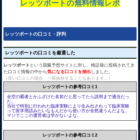
レッツボートの無料情報レポ
レッツボートの口コミ・評判
レッツボートの口コミを厳選した
レッツボート
という競艇予想サイトに対し、検証後に投稿されてき
た口コミ情報の中から
気になる口コミを抽出
しました。
（長い口コミの場合、一部抜粋することもあります。）
レッツボートの参考口コミ1
全空の覇者とかふざけた名前だと思ってたら説明まで適当だっ
た。
当社で特別に行われた臨床実験により生み出されって臨床実験
って医学用語みたいなもんだから使い方が全然違うんだよな。
マジでここの運営者は学がないよな。
レッツボートの参考口コミ2