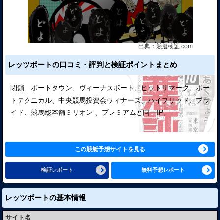
出典：競艇検証.com
レッツボートの⼝コミ・評判と検証ポイントまとめ
閉鎖 ボートタウン、ヴィーナスボート、ヒットザマーク、ボー
トテクニカル、中央競馬投資会ウィナーズ、ハイブリッド、プラ
イド、競馬総本舗ミリオン 、プレミアムと同一IP。
この競艇予想サイトを見る
検証レポート
無料予想レポート
レッツボートの基本情報
サイト名