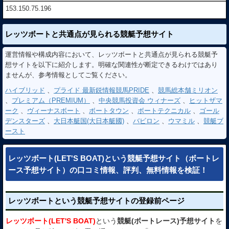
153.150.75.196
レッツボートと共通点が見られる競艇予想サイト
運営情報や構成内容において、レッツボートと共通点が見られる競艇予
想サイトを以下に紹介します。明確な関連性が断定できるわけではあり
ませんが、参考情報としてご覧ください。
ハイブリッド
、
プライド 最新鋭情報競馬PRIDE
、
競馬総本舗ミリオン
、
プレミアム（PREMIUM）
、
中央競馬投資会 ウィナーズ
、
ヒットザマ
ーク
、
ヴィーナスボート
、
ボートタウン
、
ボートテクニカル
、
ゴール
デンスターズ
、
大日本艇国(大日本艇國)
、
バビロン
、
ウマミル
、
競艇ブ
ースト
レッツボート(LET'S BOAT)という競艇予想サイト（ボートレ
ース予想サイト）の口コミ情報、評判、無料情報を検証！
レッツボートという競艇予想サイトの登録前ページ
レッツボート(LET'S BOAT)
という
競艇(ボートレース)予想サイト
を