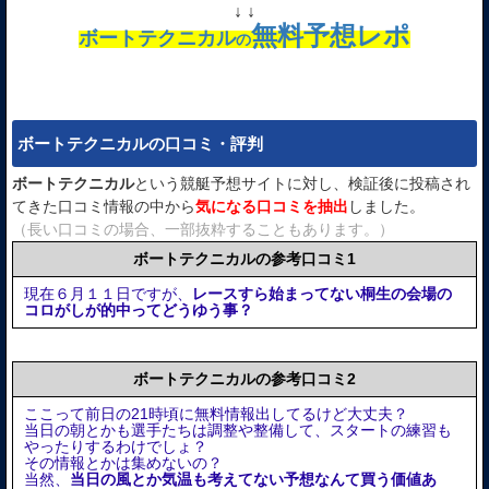
↓ ↓
無料予想レポ
ボートテクニカル
の
ボートテクニカルの口コミ・評判
ボートテクニカル
という競艇予想サイトに対し、検証後に投稿され
てきた口コミ情報の中から
気になる口コミを抽出
しました。
（長い口コミの場合、一部抜粋することもあります。）
ボートテクニカルの参考口コミ1
現在６月１１日ですが、
レースすら始まってない桐生の会場の
コロがしが的中ってどうゆう事？
ボートテクニカルの参考口コミ2
ここって前日の21時頃に無料情報出してるけど大丈夫？
当日の朝とかも選手たちは調整や整備して、スタートの練習も
やったりするわけでしょ？
その情報とかは集めないの？
当然、
当日の風とか気温も考えてない予想なんて買う価値あ