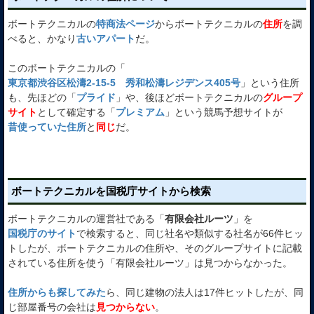
ボートテクニカルの
特商法ページ
からボートテクニカルの
住所
を調
べると、かなり
古いアパート
だ。
このボートテクニカルの「
東京都渋谷区松濤2-15-5 秀和松濤レジデンス405号
」という住所
も、先ほどの「
プライド
」や、後ほどボートテクニカルの
グループ
サイト
として確定する「
プレミアム
」という競馬予想サイトが
昔使っていた住所
と
同じ
だ。
ボートテクニカルを国税庁サイトから検索
ボートテクニカルの運営社である「
有限会社ルーツ
」を
国税庁のサイト
で検索すると、同じ社名や類似する社名が66件ヒッ
トしたが、ボートテクニカルの住所や、そのグループサイトに記載
されている住所を使う「有限会社ルーツ」は見つからなかった。
住所からも探してみた
ら、同じ建物の法人は17件ヒットしたが、同
じ部屋番号の会社は
見つからない
。