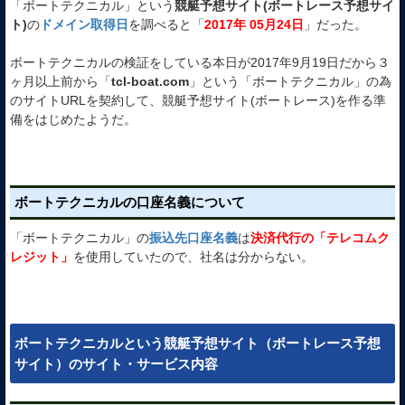
「ボートテクニカル」という
競艇予想サイト(ボートレース予想サイ
ト)
の
ドメイン取得日
を調べると「
2017年 05月24日
」だった。
ボートテクニカルの検証をしている本日が2017年9月19日だから３
ヶ月以上前から「
tcl-boat.com
」という「ボートテクニカル」の為
のサイトURLを契約して、競艇予想サイト(ボートレース)を作る準
備をはじめたようだ。
ボートテクニカルの口座名義について
「ボートテクニカル」の
振込先口座名義
は
決済代行の「テレコムク
レジット」
を使用していたので、社名は分からない。
ボートテクニカルという競艇予想サイト（ボートレース予想
サイト）のサイト・サービス内容