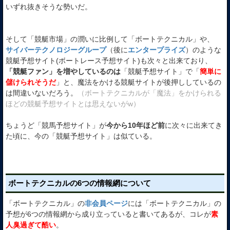
いずれ抜きそうな勢いだ。
そして「競艇市場」の潤いに比例して「ボートテクニカル」や、
サイバーテクノロジーグループ
（後に
エンタープライズ
）のような
競艇予想サイト(ボートレース予想サイト)も次々と出来ており、
「競艇ファン」を増やしているのは
「競艇予想サイト」で「
簡単に
儲けられそうだ
」と、魔法をかける競艇サイトが後押ししているの
は間違いないだろう。
（ボートテクニカルが「魔法」をかけられる
ほどの競艇予想サイトとは思えないがw）
ちょうど「競馬予想サイト」が
今から10年ほど前
に次々に出来てき
た頃に、今の「競艇予想サイト」は似ている。
ボートテクニカルの6つの情報網について
「ボートテクニカル」の
非会員ページ
には「ボートテクニカル」の
予想が6つの情報網から成り立っていると書いてあるが、コレが
素
人臭過ぎて酷い
。