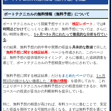
ボートテクニカルの無料情報（無料予想）について
ボートテクニカルという競艇予想サイトの「
検証レポート
」では
8
時間ほどかけて
じっくりと書いたが、無料予想については、さらに
長い時間を費やし、
1ヶ月〜3ヶ月にわたって徹底的な分析を行てい
る
。
その結果、無料予想の的中率や実際の収益を
具体的な数値
で示した
「
無料予想に関する検証結果
」ページを作成された。このページ
は、無料予想の提供場所やタイミング、さらに徹底した追跡調査を
通じて、ボートテクニカルの予想精度が明らかにされている。
「無料予想に関する検証結果」だけを
まとめたページ
では、
1ヶ月
間1日の抜けもない徹底した「
本物の情報
」を提供しており、これ
によりボートテクニカルの無料予想がどの程度信頼できるか、有料
コースへの投資が妥当かの判断材料を提示している。
特に、無料予想の精度が高ければ、有料コースに進むことで、安定
した収益を期待できる可能性が高くなる。まずは無料予想を通じて