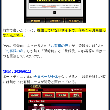
前章で書いたように、
稼働していないサイトで、何を１ヶ月も使っ
てたんだろう
。
それに登録前にあった５人の「
お客様の声
」が、登録後には2人の
「
お客様の声
」しか無く「登録前」と「登録後」のお客様の声は一
つも重複していないのだ。
(追記：2020/6/11)
ボートテクニカルの
会員ページ全体
を久々見ると、以前検証した時
には無かった有料コースが随分と変わっている。