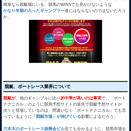
簡単なら競艇場にいる、競馬のWINSでも見かけないような
かなり年期の入ったギャンブラー
達にはならないのではないだろう
か。
競艇、ボートレース業界について
競艇が
、他のギャンブルに比べ
的中率が高いのは事実
で、「ボート
テクニカル」のように競馬予想サイトの派生で競艇予想サイトが
次々と登場しているのは、間違いなく「ボートテクニカル」でも言
っているように
「競艇市場」が伸びている
影響によるだろう。
六本木のボートレース振興会ビル
見ても分かるように、競馬市場を