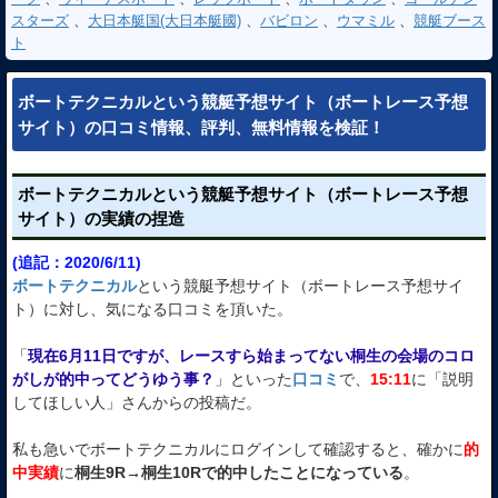
スターズ
、
大日本艇国(大日本艇國)
、
バビロン
、
ウマミル
、
競艇ブース
ト
ボートテクニカルという競艇予想サイト（ボートレース予想
サイト）の口コミ情報、評判、無料情報を検証！
ボートテクニカルという競艇予想サイト（ボートレース予想
サイト）の実績の捏造
(追記：2020/6/11)
ボートテクニカル
という競艇予想サイト（ボートレース予想サイ
ト）に対し、気になる口コミを頂いた。
「
現在6月11日ですが、レースすら始まってない桐生の会場のコロ
がしが的中ってどうゆう事？
」といった
口コミ
で、
15:11
に「説明
してほしい人」さんからの投稿だ。
私も急いでボートテクニカルにログインして確認すると、確かに
的
中実績
に
桐生9R→桐生10Rで的中したことになっている
。