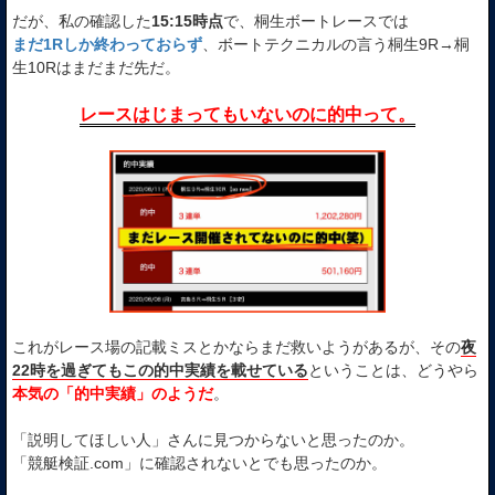
だが、私の確認した
15:15時点
で、桐生ボートレースでは
まだ1Rしか終わっておらず
、ボートテクニカルの言う桐生9R→桐
生10Rはまだまだ先だ。
レースはじまってもいないのに的中って。
これがレース場の記載ミスとかならまだ救いようがあるが、その
夜
22時を過ぎてもこの的中実績を載せている
ということは、どうやら
本気の「的中実績」のようだ
。
「説明してほしい人」さんに見つからないと思ったのか。
「競艇検証.com」に確認されないとでも思ったのか。