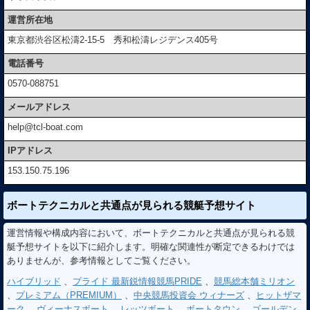
運営所在地
東京都渋谷区松濤2-15-5 秀和松濤レジデンス405号
電話番号
0570-088751
メールアドレス
help@tcl-boat.com
IPアドレス
153.150.75.196
ボートテクニカルと共通点が見られる競艇予想サイト
運営情報や構成内容において、ボートテクニカルと共通点が見られる競
艇予想サイトを以下に紹介します。明確な関連性が断定できるわけでは
ありませんが、参考情報としてご覧ください。
ハイブリッド
、
プライド 最新鋭情報競馬PRIDE
、
競馬総本舗ミリオン
、
プレミアム（PREMIUM）
、
中央競馬投資会 ウィナーズ
、
ヒットザマ
ーク
、
ヴィーナスボート
、
レッツボート
、
ボートタウン
、
ゴールデン