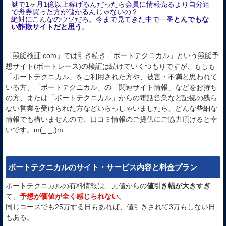
艇で1ヶ月1億以上稼げるんだったら会員に情報売るより自分達
で舟券買った方が儲かるんじゃないの？
絶対にこんなのウソだろ。今まで見てきた中で一番
とんでもな
い詐欺サイトだと思う
。
「競艇検証.com」では引き続き「ボートテクニカル」という競艇予
想サイト(ボートレース)の検証は続けていくつもりですが、もしも
「ボートテクニカル」をご利用された方や、被害・不満と思われて
いる方、「ボートテクニカル」の「関連サイト情報」などをお持ち
の方、または「ボートテクニカル」からの電話営業など証拠の残ら
ない営業を受けられた方などいらっしゃいましたら、どんな些細な
情報でも構いませんので、口コミ情報のご提供にご協力頂けると幸
いです。m(_ _;)m
ボートテクニカルのサイト・サービス内容と料金プラン
ボートテクニカルの有料情報は、元値からの
値引き幅が大きすぎ
て、
予想が価値が全く感じられない
。
同じコースでも25万する日もあれば、値引きされて3万もしない日
もある。