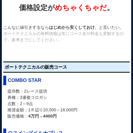
価格設定が
めちゃくちゃだ
。
こんなに値引きするなら
はじめから安くしておけ
。と言いたい。
ボートテクニカルの有料情報は常にコース名や料金も変動するの
で、参考までにしてください。
ボートテクニカルの販売コース
COMBO STAR
提供数：2レース提供
券種：3連複コロガシ
点数：2～9点
推奨金額：1Ｒ辺り10,000～18,000円
販売価格：
4万円→4400円