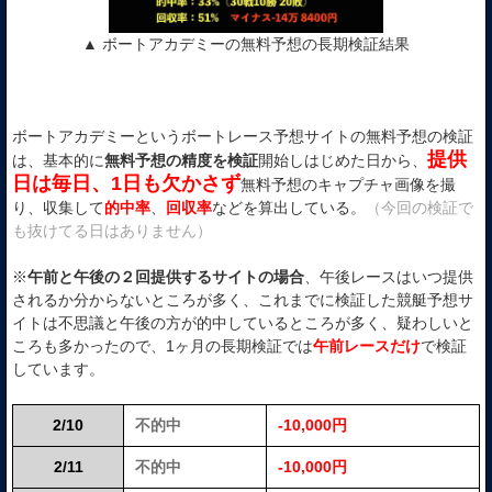
▲ ボートアカデミーの無料予想の長期検証結果
ボートアカデミーというボートレース予想サイトの無料予想の検証
提供
は、基本的に
無料予想の精度を検証
開始しはじめた日から、
日は毎日、1日も欠かさず
無料予想のキャプチャ画像を撮
り、収集して
的中率
、
回収率
などを算出している。
（今回の検証で
も抜けてる日はありません）
※
午前と午後の２回提供するサイトの場合
、午後レースはいつ提供
されるか分からないところが多く、これまでに検証した競艇予想サ
イトは不思議と午後の方が的中しているところが多く、疑わしいと
ころも多かったので、1ヶ月の長期検証では
午前レースだけ
で検証
しています。
2/10
不的中
-10,000円
2/11
不的中
-10,000円