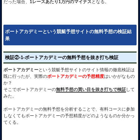
だった場合、
1レースあたり1万円のマイナス
となる。
ボートアカデミーという競艇予想サイトの無料予想の検証結
果
検証②-1-ボートアカデミーの無料予想を抜き打ち検証
ボートアカデミー
という競艇予想サイトのサイト情報の徹底検証は
既に行ったが、実際の
ボートアカデミーの予想精度
はいかがなもの
か？
そこでボートアカデミーの
無料予想の買い目を抜き打ちで検証
して
みた。
ボートアカデミーの無料予想を分析することで、有料コースに参加
しなくてもボートアカデミーの予想精度がどのようなものか分かっ
てくる。