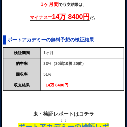
1ヶ月間
で収支結果は、
−14万 8400円
マイナス
だ。
ボートアカデミーの無料予想の検証結果
検証期間
1ヶ月
的中率
33%（30戦10勝 20敗）
回収率
51%
収支結果
−14万 8400円
鬼・検証レポートはコチラ
↓ ↓
ボートアカデミーの検証レポ