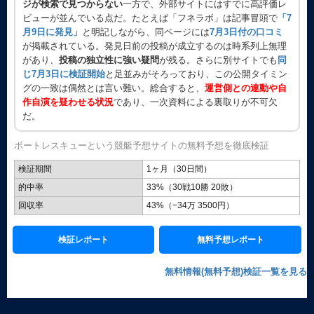
ジが検索で見つからない
一方で、外部サイトにはすでに高評価レ
ビューが並んでいる点だ。たとえば「フネラボ」は記事冒頭で
「7
月9日に発見」
と明記しながら、同ページには
7月3日付の口コミ
が掲載されている。発見日前の投稿が成立するのは時系列上無理
があり、
投稿の独立性に強い疑問
が残る。さらに別サイトでも
同
じ7月3日に検証開始
と足並みがそろっており、この公開タイミン
グの一致は偶然とは言い難い。総合すると、
運営側との連動や自
作自演を疑わせる状況
であり、一次資料による裏取りが不可欠
だ。
ボートレスキューという競艇予想サイトの無料予想を徹底検証
検証期間
1ヶ月（30日間）
的中率
33%（30戦10勝 20敗）
回収率
43%（−34万 3500円）
検証レポート
無料予想レポート
無料情報(無料予想)検証一覧を見る