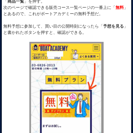
「
商品一覧
」を押す。
次のページで確認できる販売コース一覧ページの一番上に「
無料
」
とあるので、これがボートアカデミーの無料予想だ。
無料予想に参加して、買い目の公開時刻になったら「
予想を見る
」
と書かれたボタンを押すと、確認ができる。