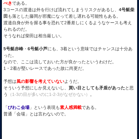
べき
である。
3コースの渡邉は外を行けば流れてしまうリスクがあるし、
4号艇柴
田
も落とした藤岡が邪魔になって差し遅れる可能性もある。
渡邉自身が外を握る事を恐れて2番差しにくるようなケースも考え
られるのだ。
そうなれば柴田は相当厳しい。
5号艇赤峰
・
6号艇小芦
にも、3着という意味ではチャンスは十分あ
った。
なので、ここは流しておいた方が良かったというわけだ。
1・2着が堅いレースであった故に尚更だ。
予想は
風の影響を考えていない
ようだ。
そういう予想にしか見えないし、
買い目としても矛盾があった
と思
う
（1-3の目が多いのに1-2-3がなぜかない）
。
「
びわこ会場
」という表現も
素人感満載
である。
普通「会場」とは言わないので。