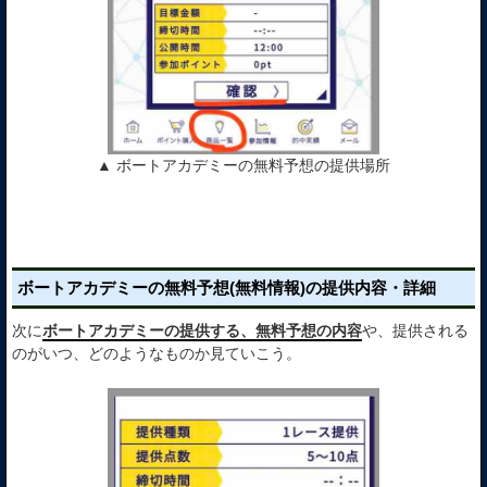
▲ ボートアカデミーの無料予想の提供場所
ボートアカデミーの無料予想(無料情報)の提供内容・詳細
次に
ボートアカデミーの提供する、無料予想の内容
や、提供される
のがいつ、どのようなものか見ていこう。