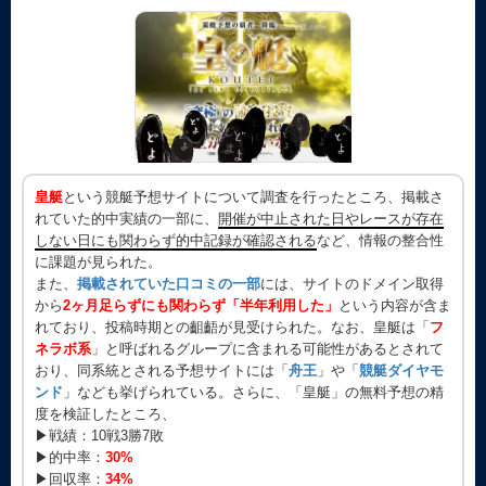
皇艇
という競艇予想サイトについて調査を行ったところ、掲載さ
れていた的中実績の一部に、
開催が中止された日やレースが存在
しない日にも関わらず的中記録が確認される
など、情報の整合性
に課題が見られた。
また、
掲載されていた口コミの一部
には、サイトのドメイン取得
から
2ヶ月足らずにも関わらず「半年利用した」
という内容が含ま
れており、投稿時期との齟齬が見受けられた。なお、皇艇は「
フ
ネラボ系
」と呼ばれるグループに含まれる可能性があるとされて
おり、同系統とされる予想サイトには「
舟王
」や「
競艇ダイヤモ
ンド
」なども挙げられている。さらに、「皇艇」の無料予想の精
度を検証したところ、
▶︎戦績：10戦3勝7敗
▶︎的中率：
30%
▶︎回収率：
34%