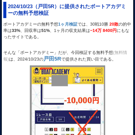
2024/10/23（戸田5R）に提供されたボートアカデミ
ーの無料予想検証
ボートアカデミーの無料予想
1ヶ月検証
では、30戦10勝
20敗
の的中
率は
33%
、回収率は
51%
、1ヶ月の収支結果は
−14万 8400円
にもな
ったサイトである。
そんな「ボートアカデミー」だが、今回検証する無料予想
(無料情
戸田5R
報)
は、2024/10/23の
で提供された買い目である。