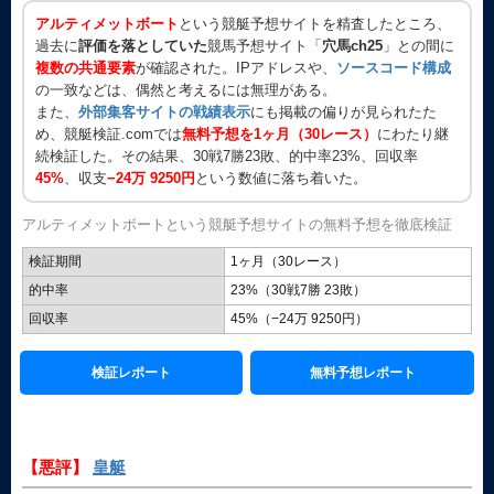
アルティメットボート
という競艇予想サイトを精査したところ、
過去に
評価を落としていた
競馬予想サイト「
穴馬ch25
」との間に
複数の共通要素
が確認された。IPアドレスや、
ソースコード構成
の一致などは、偶然と考えるには無理がある。
また、
外部集客サイトの戦績表示
にも掲載の偏りが見られたた
め、競艇検証.comでは
無料予想を1ヶ月（30レース）
にわたり継
続検証した。その結果、30戦7勝23敗、的中率23%、回収率
45%
、収支
−24万 9250円
という数値に落ち着いた。
アルティメットボートという競艇予想サイトの無料予想を徹底検証
検証期間
1ヶ月（30レース）
的中率
23%（30戦7勝 23敗）
回収率
45%（−24万 9250円）
検証レポート
無料予想レポート
【悪評】
皇艇