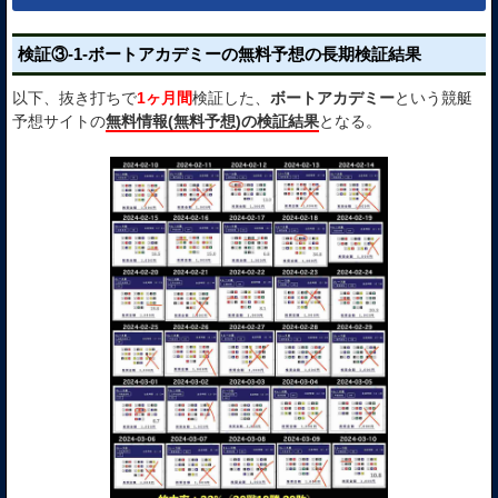
検証③-1-ボートアカデミーの無料予想の長期検証結果
以下、抜き打ちで
1ヶ月間
検証した、
ボートアカデミー
という競艇
予想サイトの
無料情報(無料予想)の検証結果
となる。