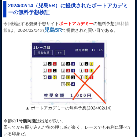
2024/02/14（児島5R）に提供されたボートアカデミ
ーの無料予想検証
今回検証する競艇予想サイト
ボートアカデミー
の無料予想
(無料情
児島5R
報)
は、2024/02/14の
で提供された買い目である。
▲ ボートアカデミーの無料予想(2024/02/14)
今節の
1号艇岡瀬
は出足が良い。
回ってから握り込んだ後の押し感が良く、レースでも有利に運べて
いる印象だ。