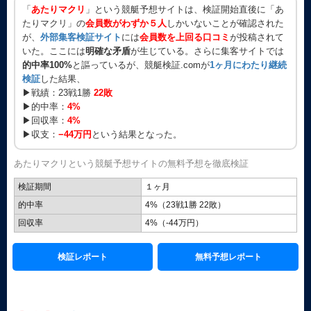
「
あたりマクリ
」という競艇予想サイトは、検証開始直後に「あ
たりマクリ」の
会員数がわずか５人
しかいないことが確認された
が、
外部集客検証サイト
には
会員数を上回る口コミ
が投稿されて
いた。ここには
明確な矛盾
が生じている。さらに集客サイトでは
的中率100%
と謳っているが、競艇検証.comが
1ヶ月にわたり継続
検証
した結果、
▶︎戦績：23戦1勝
22敗
▶︎的中率：
4%
▶︎回収率：
4%
▶︎収支：
−44万円
という結果となった。
あたりマクリという競艇予想サイトの無料予想を徹底検証
検証期間
１ヶ月
的中率
4%（23戦1勝 22敗）
回収率
4%（-44万円）
検証レポート
無料予想レポート