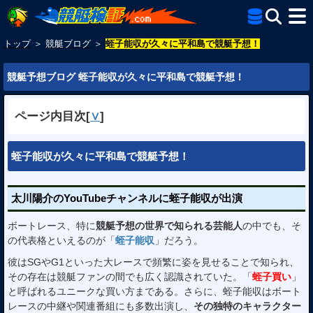
トップ
＞
競艇ブログ
＞
蛭子能収が久々に平和島で競艇予想！
競艇予想ブログ 蛭子能収が久々に平和島で競艇予想！
ページ内目次
[
∨
]
蛭子能収が久々に平和島で競艇予想！
太川陽介のYouTubeチャンネルに蛭子能収が出演
ボートレース、特に
競艇予想の世界で知られる芸能人
の中でも、そ
の代表格といえるのが「
蛭子能収
」だろう。
彼はSGやG1といった大レースで頻繁に姿を見せることで知られ、
その存在は競艇ファンの間でも広く認識されていた。「
蛭子買い
」
と呼ばれるユニークな買い方まである。さらに、蛭子能収はボート
レースの中継や関連番組にも多数出演し、
その独特のキャラクター