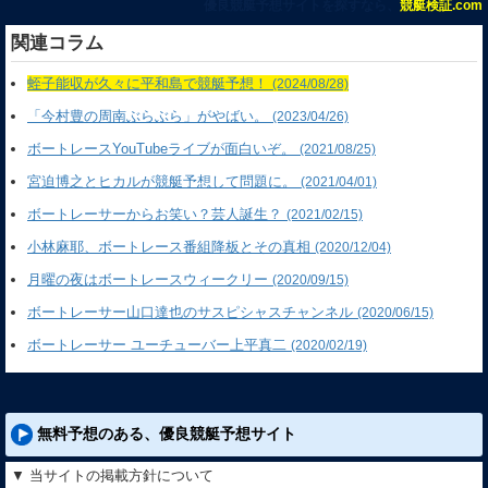
優良競艇予想サイトを探すなら、
競艇検証.com
関連コラム
蛭子能収が久々に平和島で競艇予想！
(2024/08/28)
「今村豊の周南ぶらぶら」がやばい。
(2023/04/26)
ボートレースYouTubeライブが面白いぞ。
(2021/08/25)
宮迫博之とヒカルが競艇予想して問題に。
(2021/04/01)
ボートレーサーからお笑い？芸人誕生？
(2021/02/15)
小林麻耶、ボートレース番組降板とその真相
(2020/12/04)
月曜の夜はボートレースウィークリー
(2020/09/15)
ボートレーサー山口達也のサスピシャスチャンネル
(2020/06/15)
ボートレーサー ユーチューバー上平真二
(2020/02/19)
無料予想のある、優良競艇予想サイト
▼ 当サイトの掲載方針について