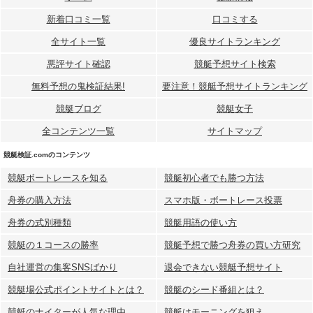
新着口コミ一覧
口コミする
全サイト一覧
優良サイトランキング
悪評サイト確認
競艇予想サイト検索
無料予想の⻤検証結果!
要注意！競艇予想サイトランキング
競艇ブログ
競艇女子
全コンテンツ一覧
サイトマップ
競艇検証.comのコンテンツ
競艇ボートレースを知る
競艇初心者でも勝つ方法
舟券の購入方法
スマホ版・ボートレース投票
舟券の式別種類
競艇用語の使い方
競艇の１コースの勝率
競艇予想で勝つ舟券の買い方研究
自社運営の集客SNSばかり
退会できない競艇予想サイト
競艇場公式ポイントサイトとは？
競艇のシード番組とは？
競艇のナイターが人気な理由
競艇はモーニングを狙え