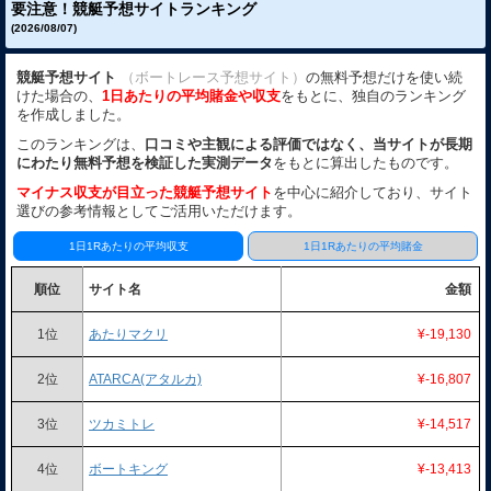
要注意！競艇予想サイトランキング
(2026/08/07)
競艇予想サイト
（ボートレース予想サイト）
の無料予想だけを使い続
けた場合の、
1日あたりの平均賭金や収支
をもとに、独自のランキング
を作成しました。
このランキングは、
口コミや主観による評価ではなく、当サイトが長期
にわたり無料予想を検証した実測データ
をもとに算出したものです。
マイナス収支が目立った競艇予想サイト
を中心に紹介しており、サイト
選びの参考情報としてご活用いただけます。
1日1Rあたりの平均収支
1日1Rあたりの平均賭金
順位
サイト名
金額
1位
あたりマクリ
¥-19,130
2位
ATARCA(アタルカ)
¥-16,807
3位
ツカミトレ
¥-14,517
4位
ボートキング
¥-13,413