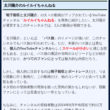
太川陽介のルイルイちゃんねる
「
蛭子能収と太川陽介
」の久々の動画がアップされているYouTube
チャンネル「
ルイルイちゃんねる
」を簡単に紹介したい。太川陽介
が運営するこのチャンネルでは、2人の動画が視聴できる。
「太川陽介」といえば、「
バス旅
」のイメージが強いが、このチャ
ンネルでもバス旅が行われている。ただ、本家のバス旅とは異な
り、
個人のYouTubeチャンネル
らしく
スケールが小さい
と感じる部
分もある。とはいえ、バス旅の裏話や当時のエピソードなどが紹介
されており、
かつてのファンにとって
は魅力的な内容だろう。
しかし、個人的に注目するのは
蛭子能収とボートレース
だけ。つま
り競艇に行く動画だ。この動画だけ、他のコンテンツと比べても異
彩を放っている。
ネタ切れや登録者数の増加を狙った苦肉の策かもしれないが、競艇
ファンにとっては見逃せない一作となっている。
ちなみに、チャンネルの登録者数は2024年8月中旬現在で約11万