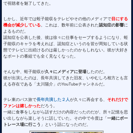
で視聴者を魅了してきた。
しかし、近年では蛭子能収をテレビやその他のメディアで
目にする
機会が減少している
。これは、数年前に公表された
認知症の影響
に
よるものだ。
認知症を公表した後、彼は徐々に仕事をセーブするようになり、蛭
子能収のキャラを考えれば、認知症というのを皆が周知している状
態でテレビに出続けるのは厳しかったのかもしれない。彼が大好き
なボートの番組でも全く見なくなった。
そんな中、蛭子能収が
久々にメディアに登場
したのだ。
彼が出演したのは、長年共演してきた旧友、いやむしろ相方とも言
える存在である「太川陽介」のYouTubeチャンネルだ。
テレ東のバス旅で
長年共演した２人
が久々に再会する、
それだけで
ファンは嬉しかった
だろう。
一緒に食事をしながら話すだけの内容だったのだが、所々記憶を思
い出しながら楽しそうに話していた。その中で今度は「
一緒にボー
トレース場に行こう
」という話になったのだ。