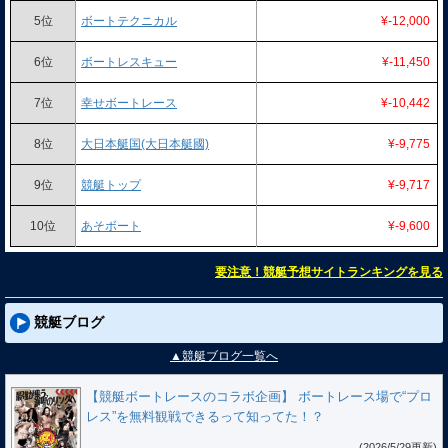
5位
ボートテクニカル
¥-12,000
6位
ボートレスキュー
¥-11,450
7位
幸せボートレース
¥-10,442
8位
大日本艇国(大日本艇國)
¥-9,775
9位
競艇トップ
¥-9,717
10位
あそボート
¥-9,600
要注意！競艇予想サイトランキングを見る
競艇ブログ
▲競艇ブログ一覧へ
【競艇ボートレースのコラボ企画】 ボートレース場で“プロ
レス”を無料観戦できるって知ってた！？
(2026/5/29更新)