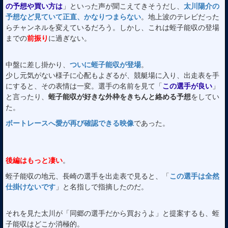
の予想や買い方は
」といった声が聞こえてきそうだし、
太川陽介の
予想など見ていて正直、かなりつまらない
。地上波のテレビだった
らチャンネルを変えているだろう。しかし、これは蛭子能収の登場
までの
前振り
に過ぎない。
中盤に差し掛かり、
ついに蛭子能収が登場
。
少し元気がない様子に心配もよぎるが、競艇場に入り、出走表を手
にすると、その表情は一変。選手の名前を見て「
この選手が良い
」
と言ったり、
蛭子能収が好きな外枠をきちんと絡める予想
をしてい
た。
ボートレースへ愛が再び確認できる映像
であった。
後編はもっと凄い
。
蛭子能収の地元、長崎の選手を出走表で見ると、「
この選手は全然
仕掛けないです
」と名指しで指摘したのだ。
それを見た太川が「同郷の選手だから買おうよ」と提案するも、蛭
子能収はどこか消極的。