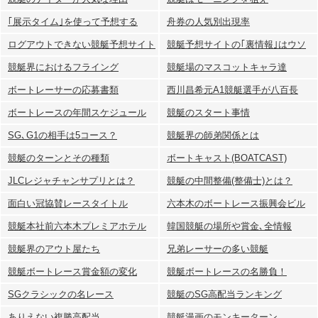
｢展示タイム｣を使って予想する
舟券の人気別出現率
ログアウトできない競艇予想サイト
競艇予想サイトの｢裏情報｣はウソ
競艇界におけるフライング
競艇場のマスコットキャラ達
ボートレーサーの応募書類
西川昌希元A1競艇選手が八百長
ボートレースの年間スケジュール
競艇のスタート事情
SG､G1の相手は5コース？
競艇界の師弟関係とは
競艇のターンとその種類
ボートキャスト(BOATCAST)
JLCレジャチャンサプリとは？
競艇の中間整備(整備士)とは？
面白い冠協賛レースタイトル
六本木のボートレース振興会ビル
競艇本社前六本木プレミアホテル
韓国競艇の場所や賞金､全情報
競艇界のアウト屋たち
兄弟レーサーの多い競艇
競艇ボートレース賞金額の変化
競艇ボートレースの名勝負！
SGクラシックの名レース
競艇のSG高配当ランキング
ありえない複勝高配当
競艇漫画のモンキーターン