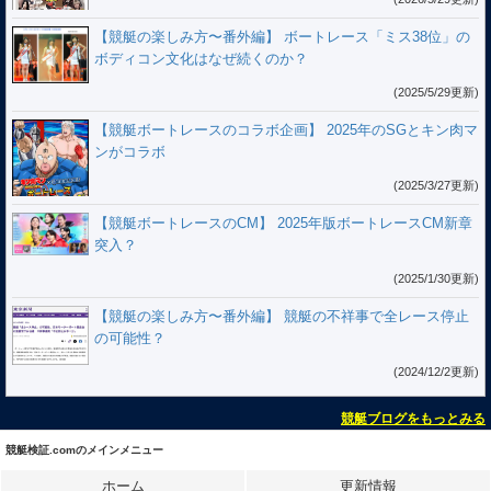
【競艇の楽しみ方〜番外編】 ボートレース「ミス38位」の
ボディコン文化はなぜ続くのか？
(2025/5/29更新)
【競艇ボートレースのコラボ企画】 2025年のSGとキン肉マ
ンがコラボ
(2025/3/27更新)
【競艇ボートレースのCM】 2025年版ボートレースCM新章
突入？
(2025/1/30更新)
【競艇の楽しみ方〜番外編】 競艇の不祥事で全レース停止
の可能性？
(2024/12/2更新)
競艇ブログをもっとみる
競艇検証.comのメインメニュー
ホーム
更新情報