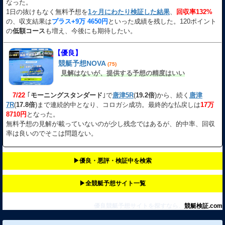
なった。
1日の抜けもなく無料予想を
1ヶ月にわたり検証した結果
、
回収率132%
の、収支結果は
プラス+9万 4650円
といった成績を残した。120ポイント
の
低額コース
も増え、今後にも期待したい。
【優良】
競艇予想NOVA
(75)
見解はないが、提供する予想の精度はいい
7/22
｢
モーニングスタンダード
｣で
唐津5R
(
19.2倍
)から、続く
唐津
7R
(
17.8倍
)まで連続的中となり、コロガシ成功。最終的な払戻しは
17万
8710円
となった。
無料予想の見解が載っていないのが少し残念ではあるが、的中率、回収
率は良いのでそこは問題ない。
▶︎優良・悪評・検証中を検索
▶︎全競艇予想サイト一覧
優良競艇予想サイトを探すなら、
競艇検証.com