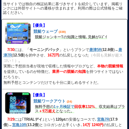
当サイトでは独自の検証結果に基づきサイトを紹介しています。掲載リ
ンクには外部サイトへの遷移が含まれます。利用の際は公式情報をご確
認ください。
【優良】
競艇ウェーブ
(338)
競艇ジャンキーTの知識と情報､見解がｽｺﾞｲ
7/30
には、「
モーニングパック
」というプランで
唐津5R
(
12.8倍
)→
唐
津7R
(
12.5倍
)を的中させ、
16万円
の払戻しとなった
（今回も見解が超ス
ゴい！）
。
実際に予想担当者が現地で収穫した情報やブログなど、
本物の競艇情報
を提供しているのが特徴だ。
業界一の競艇の知識
を持つサイトではない
だろうか。
無料予想とコンテンツだけでも十分に楽しめるサイトだ。
【優良】
競艇ワークアウト
(24)
無料予想の
1ヶ月検証で
回収率132%
、収支結果はプラ
ス
＋9万超え
となった。
7/29
には｢
TRIALデイ
｣という
120pt
の安価なコースで､
宮島7R
(
17.9
倍
)→
宮島10R
(
13.2倍
)とコロガシが上手くいき､
14万 1240円
の払戻しと