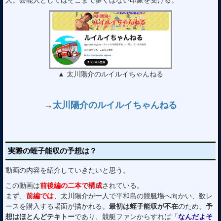
人。芸能人としてはそこまで多くはない印象を受ける。
▲ 太川陽介のルイルイちゃんねる
→
太川陽介のルイルイちゃんねる
実際の蛭子能収の予想は？
動画の内容を紹介していきたいと思う。
この動画は
前後編の二本で構成
されている。
まず、
前編では
、太川陽介が一人で平和島の競艇場へ向かい、数レ
ースを購入する場面が描かれる。
最初は蛭子能収が不在
のため、
予
想はほとんどテキトー
であり、競艇ファンからすれば「
なんだよそ