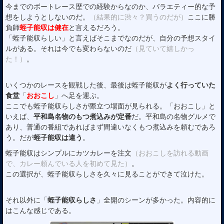
今までのボートレース歴での経験からなのか、バラエティー的な予
想をしようとしないのだ。
（結果的に渋々？買うのだが）
ここに勝
負師
蛭子能収は健在
と言えるだろう。
「蛭子能収らしい」と言えばそこまでなのだが、自分の予想スタイ
ルがある。それは今でも変わらないのだ
（見ていて嬉しかっ
た！）
。
いくつかのレースを観戦した後、最後は蛭子能収が
よく行っていた
食堂
「
おおこし
」へ足を運ぶ。
ここでも蛭子能収らしさが際立つ場面が見られる。「おおこし」と
いえば、
平和島名物のもつ煮込みが定番
だ。平和島の名物グルメで
あり、普通の番組であればまず間違いなくもつ煮込みを頼むであろ
う。だが
蛭子能収は違う
。
蛭子能収はシンプルにカツカレーを注文
（おおこしを訪れる動画
で、カレー頼んでいる人を初めて見た）
。
この選択が、蛭子能収らしさを久々に見ることができて泣けた。
それ以外に「
蛭子能収らしさ
」全開のシーンが多かった。内容的に
はこんな感じである。