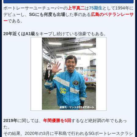
ボートレーサーユーチューバーの
上平真二
は
75期生
として1994年に
デビューし、
SGにも何度も出場
した事のある
広島のベテランレーサ
ー
である。
20年近くはA1級
をキープし続けている強豪でもある。
2019年
に関しては、
年間優勝を5回
するなど絶好調の年でもあっ
た。
その結果、2020年の3月に平和島で行われるSGボートレースクラシ