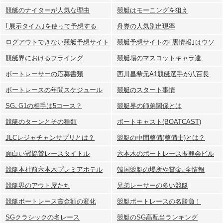
競艇のナイターが人気な理由
競艇はモーニングを狙え
｢展示タイム｣を使って予想する
舟券の人気別出現率
ログアウトできない競艇予想サイト
競艇予想サイトの｢裏情報｣はウソ
競艇界におけるフライング
競艇場のマスコットキャラ達
ボートレーサーの応募書類
西川昌希元A1競艇選手が八百長
ボートレースの年間スケジュール
競艇のスタート事情
SG､G1の相手は5コース？
競艇界の師弟関係とは
競艇のターンとその種類
ボートキャスト(BOATCAST)
JLCレジャチャンサプリとは？
競艇の中間整備(整備士)とは？
面白い冠協賛レースタイトル
六本木のボートレース振興会ビル
競艇本社前六本木プレミアホテル
韓国競艇の場所や賞金､全情報
競艇界のアウト屋たち
兄弟レーサーの多い競艇
競艇ボートレース賞金額の変化
競艇ボートレースの名勝負！
SGクラシックの名レース
競艇のSG高配当ランキング