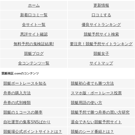
ホーム
更新情報
新着口コミ一覧
口コミする
全サイト一覧
優良サイトランキング
悪評サイト確認
競艇予想サイト検索
無料予想の⻤検証結果!
要注意！競艇予想サイトランキング
競艇ブログ
競艇女子
全コンテンツ一覧
サイトマップ
競艇検証.comのコンテンツ
競艇ボートレースを知る
競艇初心者でも勝つ方法
舟券の購入方法
スマホ版・ボートレース投票
舟券の式別種類
競艇用語の使い方
競艇の１コースの勝率
競艇予想で勝つ舟券の買い方研究
自社運営の集客SNSばかり
退会できない競艇予想サイト
競艇場公式ポイントサイトとは？
競艇のシード番組とは？