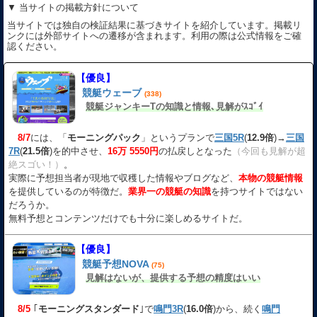
▼ 当サイトの掲載方針について
当サイトでは独自の検証結果に基づきサイトを紹介しています。掲載リ
ンクには外部サイトへの遷移が含まれます。利用の際は公式情報をご確
認ください。
【優良】
競艇ウェーブ
(338)
競艇ジャンキーTの知識と情報､見解がｽｺﾞｲ
8/7
には、「
モーニングパック
」というプランで
三国5R
(
12.9倍
)→
三国
7R
(
21.5倍
)を的中させ、
16万 5550円
の払戻しとなった
（今回も見解が超
絶スゴい！）
。
実際に予想担当者が現地で収穫した情報やブログなど、
本物の競艇情報
を提供しているのが特徴だ。
業界一の競艇の知識
を持つサイトではない
だろうか。
無料予想とコンテンツだけでも十分に楽しめるサイトだ。
【優良】
競艇予想NOVA
(75)
見解はないが、提供する予想の精度はいい
8/5
｢
モーニングスタンダード
｣で
鳴門3R
(
16.0倍
)から、続く
鳴門