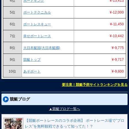
4位
ボートキング
¥-13,413
5位
ボートテクニカル
¥-12,000
6位
ボートレスキュー
¥-11,450
7位
幸せボートレース
¥-10,442
8位
大日本艇国(大日本艇國)
¥-9,775
9位
競艇トップ
¥-9,717
10位
あそボート
¥-9,600
要注意！競艇予想サイトランキングを見る
競艇ブログ
▲競艇ブログ一覧へ
【競艇ボートレースのコラボ企画】 ボートレース場で“プロ
レス”を無料観戦できるって知ってた！？