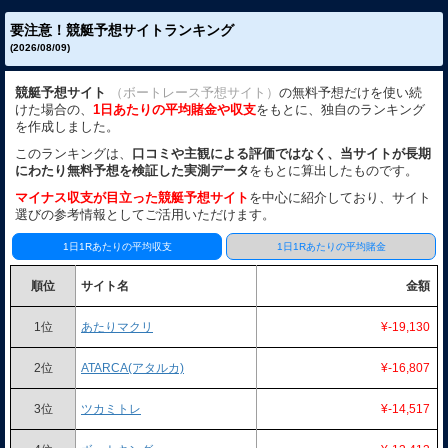
要注意！競艇予想サイトランキング
(2026/08/09)
競艇予想サイト
（ボートレース予想サイト）
の無料予想だけを使い続
けた場合の、
1日あたりの平均賭金や収支
をもとに、独自のランキング
を作成しました。
このランキングは、
口コミや主観による評価ではなく、当サイトが長期
にわたり無料予想を検証した実測データ
をもとに算出したものです。
マイナス収支が目立った競艇予想サイト
を中心に紹介しており、サイト
選びの参考情報としてご活用いただけます。
1日1Rあたりの平均収支
1日1Rあたりの平均賭金
順位
サイト名
金額
1位
あたりマクリ
¥-19,130
2位
ATARCA(アタルカ)
¥-16,807
3位
ツカミトレ
¥-14,517