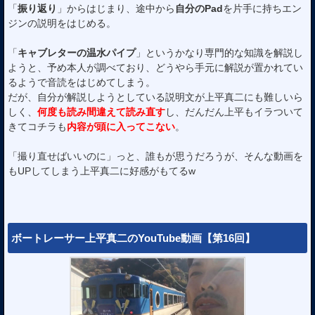
「
振り返り
」からはじまり、途中から
自分のPad
を片手に持ちエン
ジンの説明をはじめる。
「
キャブレターの温水パイプ
」というかなり専門的な知識を解説し
ようと、予め本人が調べており、どうやら手元に解説が置かれてい
るようで音読をはじめてしまう。
だが、自分が解説しようとしている説明文が上平真二にも難しいら
しく、
何度も読み間違えて読み直す
し、だんだん上平もイラついて
きてコチラも
内容が頭に入ってこない
。
「撮り直せばいいのに」っと、誰もが思うだろうが、そんな動画を
もUPしてしまう上平真二に好感がもてるw
ボートレーサー上平真二のYouTube動画【第16回】