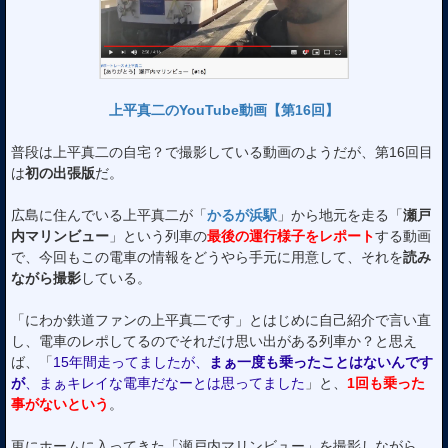
上平真二のYouTube動画【第16回】
普段は上平真二の自宅？で撮影している動画のようだが、第16回目
は
初の出張版
だ。
広島に住んでいる上平真二が「
かるが浜駅
」から地元を走る「
瀬戸
内マリンビュー
」という列車の
最後の運行様子をレポート
する動画
で、今回もこの電車の情報をどうやら手元に用意して、それを
読み
ながら撮影
している。
「にわか鉄道ファンの上平真二です」とはじめに自己紹介で言い直
し、電車のレポしてるのでそれだけ思い出がある列車か？と思え
ば、「
15年間走ってましたが、
まぁ一度も乗ったことはないんです
が
、まぁキレイな電車だなーとは思ってました
」と、
1回も乗った
事がないという
。
更にホームに入ってきた「瀬戸内マリンビュー」を撮影しながら