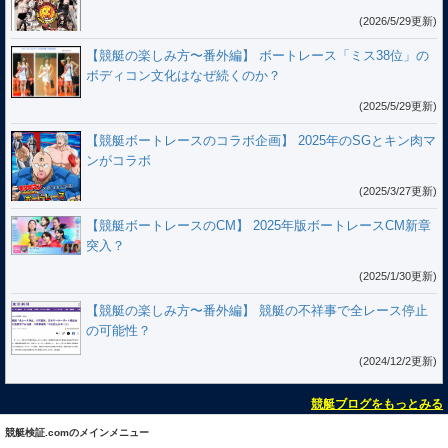
(2026/5/29更新)
【競艇の楽しみ方〜番外編】 ボートレース「ミス38位」の
ボディコン文化はなぜ続くのか？
(2025/5/29更新)
【競艇ボートレースのコラボ企画】 2025年のSGとキン肉マ
ンがコラボ
(2025/3/27更新)
【競艇ボートレースのCM】 2025年版ボートレースCM新章
突入？
(2025/1/30更新)
【競艇の楽しみ方〜番外編】 競艇の不祥事で全レース停止
の可能性？
(2024/12/2更新)
競艇ブログをもっとみる
競艇検証.comのメインメニュー