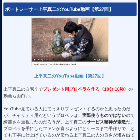
ボートレーサー上平真二のYouTube動画【第27回】
上平真二のYouTube動画【第27回】
上平真二の自宅？で
プレゼント用プロペラを作る
《
18分 10秒
》の
動画も面白い。
YouTube見ている人にてっきりプレゼントするのかと思ったのだ
が、チャリティ用だというプロペラは、
実際使うものではない
ので
綺麗さを重視したのだろうが、上平真二の
サービス精神が素敵
だ。
プロペラを手にしたファンが喜ぶようにとケースまで手作りで、と
ても丁寧に仕上げているのが伝わる上平真二の人の良さが滲み出て