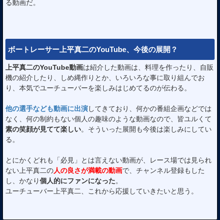
る動画だ。
ボートレーサー上平真二のYouTube、今後の展開？
上平真二のYouTube動画
は紹介した動画は、料理を作ったり、自販
機の紹介したり、しめ縄作りとか、いろいろな事に取り組んでお
り、本気でユーチューバーを楽しみはじめてるのが伝わる。
他の選手なども動画に出演
してきており、何かの番組企画などでは
なく、何の制約もない個人の趣味のような動画なので、皆ユルくて
素の笑顔が見てて楽しい
。そういった展開も今後は楽しみにしてい
る。
とにかくどれも「必見」とは言えない動画が、レース場では見られ
ない上平真二の
人の良さが満載の動画
で、チャンネル登録もした
し、かなり
個人的にファンになった
。
ユーチューバー上平真二、これから応援していきたいと思う。