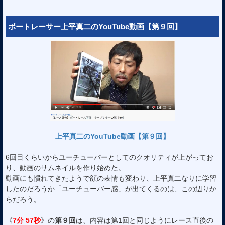
ボートレーサー上平真二のYouTube動画【第９回】
上平真二のYouTube動画【第９回】
6回目くらいからユーチューバーとしてのクオリティが上がってお
り、動画のサムネイルを作り始めた。
動画にも慣れてきたようで顔の表情も変わり、上平真二なりに学習
したのだろうか「ユーチューバー感」が出てくるのは、この辺りか
らだろう。
《
7分 57秒
》の
第９回
は、内容は第1回と同じようにレース直後の