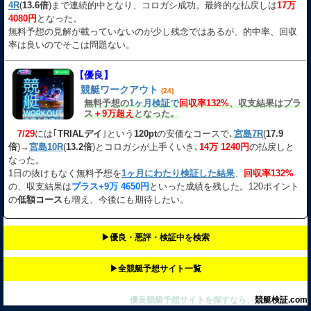
4R
(
13.6倍
)まで連続的中となり、コロガシ成功。最終的な払戻しは
17万
4080円
となった。
無料予想の見解が載っていないのが少し残念ではあるが、的中率、回収
率は良いのでそこは問題ない。
【優良】
競艇ワークアウト
(24)
無料予想の
1ヶ月検証で
回収率132%
、収支結果はプラ
ス
＋9万超え
となった。
7/29
には｢
TRIALデイ
｣という
120pt
の安価なコースで､
宮島7R
(
17.9
倍
)→
宮島10R
(
13.2倍
)とコロガシが上手くいき､
14万 1240円
の払戻しと
なった。
1日の抜けもなく無料予想を
1ヶ月にわたり検証した結果
、
回収率132%
の、収支結果は
プラス+9万 4650円
といった成績を残した。120ポイント
の
低額コース
も増え、今後にも期待したい。
▶︎優良・悪評・検証中を検索
▶︎全競艇予想サイト一覧
優良競艇予想サイトを探すなら、
競艇検証.com