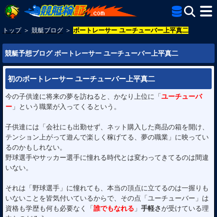
トップ
＞
競艇ブログ
＞
ボートレーサー ユーチューバー上平真二
競艇予想ブログ ボートレーサー ユーチューバー上平真二
初のボートレーサー ユーチューバー上平真二
今の子供達に将来の夢を訪ねると、かなり上位に「
ユーチューバ
ー
」という職業が入ってくるという。
子供達には「会社にも出勤せず、ネット購入した商品の箱を開け、
テンション上がって遊んで楽しく稼げてる、夢の職業」に映ってい
るのかもしれない。
野球選手やサッカー選手に憧れる時代とは変わってきてるのは間違
いない。
それは「野球選手」に憧れても、本当の頂点に立てるのは一握りも
いないことを皆気付いているからで、その点「ユーチューバー」は
資格も学歴も何も必要なく「
誰でもなれる
」
手軽さ
が受けている理