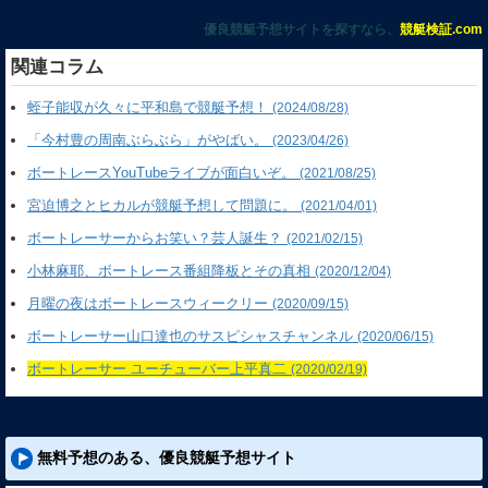
優良競艇予想サイトを探すなら、
競艇検証.com
関連コラム
蛭子能収が久々に平和島で競艇予想！
(2024/08/28)
「今村豊の周南ぶらぶら」がやばい。
(2023/04/26)
ボートレースYouTubeライブが面白いぞ。
(2021/08/25)
宮迫博之とヒカルが競艇予想して問題に。
(2021/04/01)
ボートレーサーからお笑い？芸人誕生？
(2021/02/15)
小林麻耶、ボートレース番組降板とその真相
(2020/12/04)
月曜の夜はボートレースウィークリー
(2020/09/15)
ボートレーサー山口達也のサスピシャスチャンネル
(2020/06/15)
ボートレーサー ユーチューバー上平真二
(2020/02/19)
無料予想のある、優良競艇予想サイト