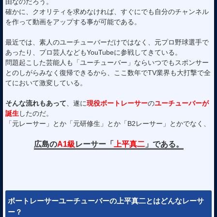
由なのだろう。
確かに、クオリティを求めなければ、すぐにでも自分のチャンネル
を作って動画をアップする事が可能である。
最近では、素人のユーチューバーだけではなく、元プロ野球選手で
あったり、プロ芸人などもYouTubeに参戦してきている。
問題起こした芸能人も「ユーチューバー」ならいつでもスポンサー
とのしがらみなく復帰できるから、ここ数年でTV業界も大打撃で全
てにおいて激変している。
そんな流れもあって
、遂に
現役ボートレーサー
の
ユーチューバーが
誕生
したのだ。
「元レーサー」とか「元研修生」とか「B2レーサー」とかでなく、
広島の
A1級
レーサー「
上平真二
」である。
ボートレーサーユーチューバーの上平真二とはどんなレーサ
ー？