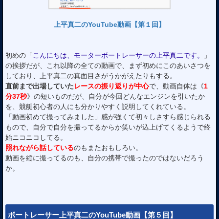
上平真二のYouTube動画【第１回】
初めの「
こんにちは、モーターボートレーサーの上平真二です。
」
の挨拶だが、これ以降の全ての動画で、まず初めにこのあいさつを
しており、上平真二の真面目さがうかがえたりもする。
直前まで出場していた
レースの振り返りが中心
で、動画自体は《
1
分37秒
》の短いものだが、自分が今回どんなエンジンを引いたか
を、競艇初心者の人にも分かりやすく説明してくれている。
「動画初めて撮ってみました」感が強くて初々しさすら感じられる
もので、自分で自分を撮ってるからか笑いが込上げてくるようで終
始ニコニコしてる。
照れながら話している
のもまたおもしろい。
動画を縦に撮ってるのも、自分の携帯で撮ったのではないだろう
か。
ボートレーサー上平真二のYouTube動画【第５回】