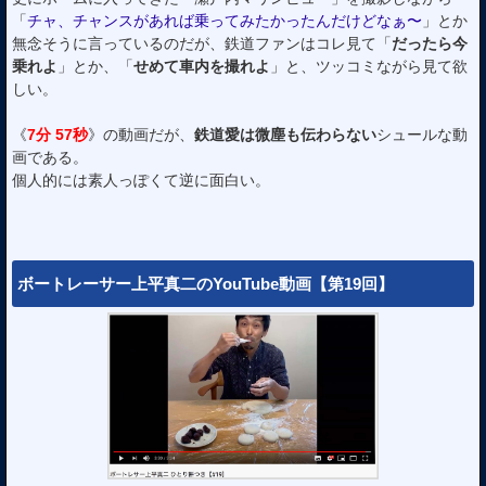
「
チャ、チャンスがあれば乗ってみたかったんだけどなぁ〜
」とか
無念そうに言っているのだが、鉄道ファンはコレ見て「
だったら今
乗れよ
」とか、「
せめて車内を撮れよ
」と、ツッコミながら見て欲
しい。
《
7分 57秒
》の動画だが、
鉄道愛は微塵も伝わらない
シュールな動
画である。
個人的には素人っぽくて逆に面白い。
ボートレーサー上平真二のYouTube動画【第19回】