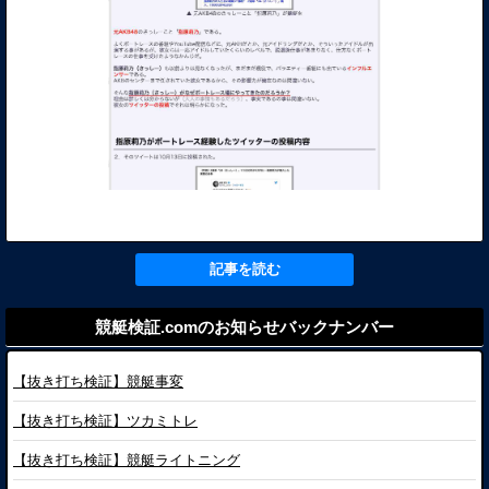
記事を読む
競艇検証.comのお知らせバックナンバー
【抜き打ち検証】
競艇事変
【抜き打ち検証】
ツカミトレ
【抜き打ち検証】
競艇ライトニング