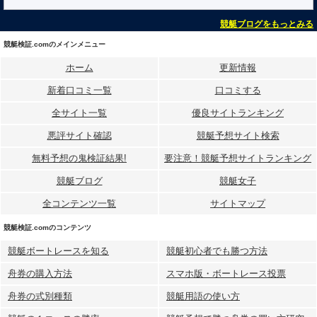
【抜き打ち検証】
ボートヘブン
競艇ブログをもっとみる
【最新・競艇サイト】
ボートミリタリー
競艇検証.comのメインメニュー
【抜き打ち検証】
ルーキーズ
ホーム
更新情報
【無料予想検証結果】
ボートレスキュー
新着口コミ一覧
口コミする
【最新・競艇サイト】
競艇トレジャーハンター
全サイト一覧
優良サイトランキング
【抜き打ち検証】
ピッタリボートA
悪評サイト確認
競艇予想サイト検索
【最新・競艇サイト】
ボートラボ
無料予想の⻤検証結果!
要注意！競艇予想サイトランキング
競艇ブログ
競艇女子
【抜き打ち検証】
ボート生活
全コンテンツ一覧
サイトマップ
【抜き打ち検証】
競艇アウトサイダーズ
競艇検証.comのコンテンツ
【抜き打ち検証】
船客万来
競艇ボートレースを知る
競艇初心者でも勝つ方法
【抜き打ち検証】
修羅
舟券の購入方法
スマホ版・ボートレース投票
【抜き打ち検証】
ボートレースパレード
舟券の式別種類
競艇用語の使い方
【無料予想検証結果】
ボートコレクション