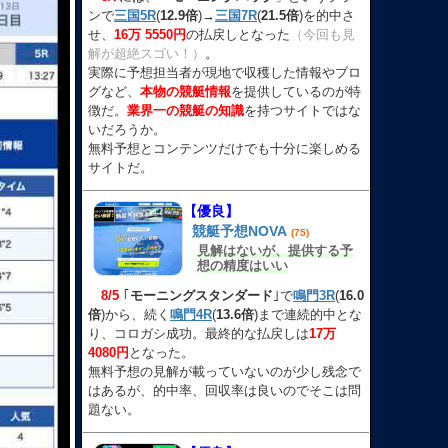
ンで
三国5R
(
12.9倍
)→
三国7R
(
21.5倍
)を的中さ
せ、
16万 5550円
の払戻しとなった
（今回も見
解が超絶スゴい！）
。
実際に予想担当者が現地で収穫した情報やブロ
グなど、
本物の競艇情報
を提供しているのが特
徴だ。
業界一の競艇の知識
を持つサイトではな
いだろうか。
無料予想とコンテンツだけでも十分に楽しめる
サイトだ。
【優良】
競艇予想NOVA
(75)
見解はないが、提供する予
想の精度はいい
8/5
｢
モーニングスタンダード
｣で
鳴門3R
(
16.0
倍
)から、続く
鳴門4R
(
13.6倍
)まで連続的中とな
り、コロガシ成功。最終的な払戻しは
17万
4080円
となった。
無料予想の見解が載っていないのが少し残念で
はあるが、的中率、回収率は良いのでそこは問
題ない。