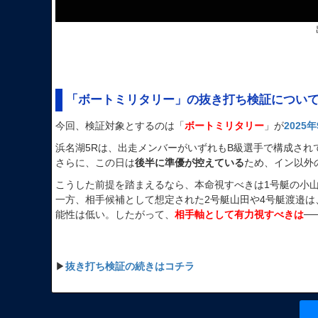
「ボートミリタリー」の抜き打ち検証につい
今回、検証対象とするのは「
ボートミリタリー
」が
2025
浜名湖5Rは、出走メンバーがいずれもB級選手で構成され
さらに、この日は
後半に準優が控えている
ため、イン以外
こうした前提を踏まえるなら、本命視すべきは1号艇の小
一方、相手候補として想定された2号艇山田や4号艇渡邉は
能性は低い。したがって、
相手軸として有力視すべきは
─
▶︎
抜き打ち検証の続きはコチラ