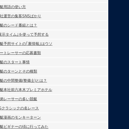
艇用語の使い方
社運営の集客SNSばかり
艇のシード番組とは？
展示タイム｣を使って予想する
艇予想サイトの｢裏情報｣はウソ
ートレーサーの応募書類
艇のスタート事情
艇のターンとその種類
艇の中間整備(整備士)とは？
艇本社前六本木プレミアホテル
弟レーサーの多い競艇
Gクラシックの名レース
艇漫画のモンキーターン
艇ビギナーの頃に行ってみた