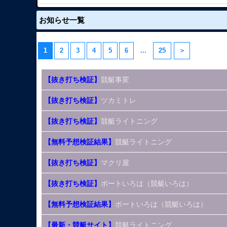
【最新・競艇サイト】
競艇事変
お知らせ一覧
【抜き打ち検証】
競艇アシスト
1
2
3
4
5
6
...
25
＞
【最新・競艇サイト】
勝方艇
【最新・競艇サイト】
ボートフューチャー
【抜き打ち検証】
競艇事変
【最新・競艇サイト】
ボートいろは（競艇いろは）
【抜き打ち検証】
ツカミトレ
【抜き打ち検証】
ボートファンタジー
【抜き打ち検証】
競艇ライトニング
【抜き打ち検証】
ボートリオ
【無料予想検証結果】
競艇ライトニング
【最新・競艇サイト】
BLITZ（ブリッツ）
【抜き打ち検証】
マクリ屋
【競艇ブログ】
ボートレース場で“プロレス”を無料観戦できる
【抜き打ち検証】
ボートいろは（競艇いろは）
【抜き打ち検証】
ツカミトレ
【無料予想検証結果】
ボートいろは（競艇いろは）
【抜き打ち検証】
競艇トライアングル
【最新・競艇サイト】
競艇ライトニング
【抜き打ち検証】
競艇ブレイブ