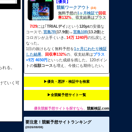
【優良】
競艇ワークアウト
(24)
無料予想の
1ヶ月検証で
回収
率132%
、収支結果はプラス
＋9万超え
となった。
7/29
には｢
TRIALデイ
｣という
120pt
の安価な
コースで､
宮島7R
(
17.9倍
)→
宮島10R
(
13.2倍
)と
コロガシが上手くいき､
14万 1240円
の払戻しと
なった。
1日の抜けもなく無料予想を
1ヶ月にわたり検証
した結果
、
回収率132%
の、収支結果は
プラス
+9万 4650円
といった成績を残した。120ポイン
トの
低額コース
も増え、今後にも期待したい。
られる。
▶︎優良・悪評・検証中を検索
けていく可
▶︎全競艇予想サイト一覧
優良競艇予想サイトを探すなら、
競艇検証.com
要注意！競艇予想サイトランキング
(2026/08/08)