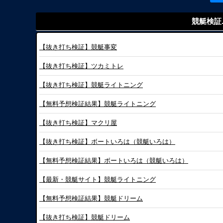
競艇検証
【抜き打ち検証】
競艇事変
【抜き打ち検証】
ツカミトレ
【抜き打ち検証】
競艇ライトニング
【無料予想検証結果】
競艇ライトニング
【抜き打ち検証】
マクリ屋
【抜き打ち検証】
ボートいろは（競艇いろは）
【無料予想検証結果】
ボートいろは（競艇いろは）
【最新・競艇サイト】
競艇ライトニング
【無料予想検証結果】
競艇ドリーム
【抜き打ち検証】
競艇ドリーム