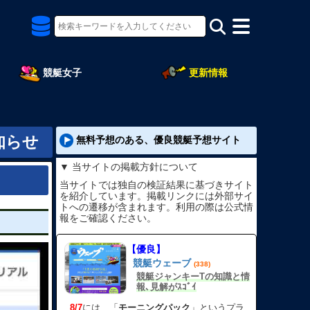
競艇女子
更新情報
知らせ
無料予想のある、優良競艇予想サイト
▼ 当サイトの掲載方針について
当サイトでは独自の検証結果に基づきサイト
を紹介しています。掲載リンクには外部サイ
トへの遷移が含まれます。利用の際は公式情
報をご確認ください。
【優良】
競艇ウェーブ
(338)
競艇ジャンキーTの知識と情
報､見解がｽｺﾞｲ
8/7
には、「
モーニングパック
」というプラ