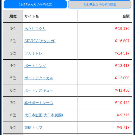
1日1Rあたりの平均収支
1日1Rあたりの平均賭金
【抜き打ち検証】
ボートミリタリー
順位
サイト名
金額
【抜き打ち検証】
競艇ブースト
1位
あたりマクリ
¥-19,130
【抜き打ち検証】
ボートヘブン
2位
ATARCA(アタルカ)
¥-16,807
【抜き打ち検証】
一騎当船
【無料予想検証結果】
一騎当船
3位
ツカミトレ
¥-14,517
【最新・競艇サイト】
競艇ロジック
4位
ボートキング
¥-13,413
【抜き打ち検証】
競艇トレジャーハンター
5位
ボートテクニカル
¥-12,000
【抜き打ち検証】
ATARCA(アタルカ)
6位
ボートレスキュー
¥-11,450
【抜き打ち検証】
競艇ブースト
7位
幸せボートレース
¥-10,442
【無料予想検証結果】
競艇ブースト（Boost）
8位
大日本艇国(大日本艇國)
¥-9,775
【抜き打ち検証】
ボートレスキュー
9位
競艇トップ
¥-9,717
【最新・競艇サイト】
競艇タッグ