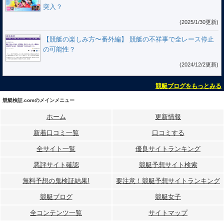
突入？
【抜き打ち検証】
ボートコレクション
(2025/1/30更新)
【抜き打ち検証】
ボートミリタリー
【競艇の楽しみ方〜番外編】 競艇の不祥事で全レース停止
の可能性？
【無料予想検証結果】
ボートヘブン
(2024/12/2更新)
【抜き打ち検証】
ボートヘブン
競艇ブログをもっとみる
【最新・競艇サイト】
ボートミリタリー
競艇検証.comのメインメニュー
【抜き打ち検証】
ルーキーズ
ホーム
更新情報
【無料予想検証結果】
ボートレスキュー
新着口コミ一覧
口コミする
【最新・競艇サイト】
競艇トレジャーハンター
全サイト一覧
優良サイトランキング
【抜き打ち検証】
ピッタリボートA
悪評サイト確認
競艇予想サイト検索
【最新・競艇サイト】
ボートラボ
無料予想の⻤検証結果!
要注意！競艇予想サイトランキング
競艇ブログ
競艇女子
【抜き打ち検証】
ボート生活
全コンテンツ一覧
サイトマップ
【抜き打ち検証】
競艇アウトサイダーズ