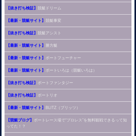
【抜き打ち検証】
ボートファンタジー
【抜き打ち検証】
競艇ドリーム
【最新・競艇サイト】
競艇ドリーム
【最新・競艇サイト】
競艇事変
【抜き打ち検証】
ボートリオ
【抜き打ち検証】
競艇アシスト
【無料予想検証結果】
ボートリオ
【最新・競艇サイト】
勝方艇
【最新・競艇サイト】
ボートリオ
【最新・競艇サイト】
ボートフューチャー
【抜き打ち検証】
競艇トライアングル
【最新・競艇サイト】
ボートいろは（競艇いろは）
【抜き打ち検証】
ツカミトレ
【抜き打ち検証】
ボートファンタジー
【無料予想検証結果】
ツカミトレ
【無料予想検証結果】
ボートファンタジー
【抜き打ち検証】
ボートリオ
【無料予想検証結果】
マクリ屋
【最新・競艇サイト】
BLITZ（ブリッツ）
【抜き打ち検証】
マクリ屋
【競艇ブログ】
ボートレース場で“プロレス”を無料観戦できるって知
ってた！？
【抜き打ち検証】
アルティメットボート