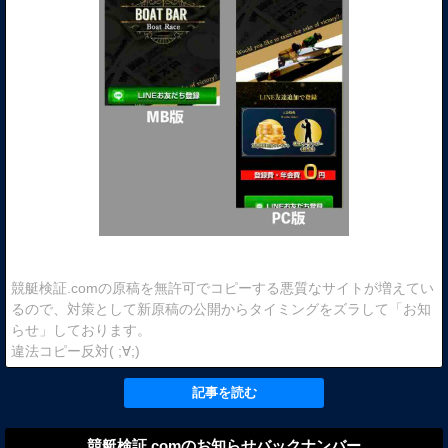
競艇検証.comの原稿を無許可でコピーする悪質なサイトが増えてい
るので、対策として新原稿の公開からタイミングをズラして「お知
らせ」しております。
違法コピー反対( ;∀;)
記事を読む
競艇検証.comのお知らせバックナンバー