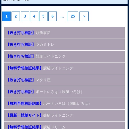
【最新・競艇サイト】
勝方艇
1
2
3
4
5
6
...
25
＞
【最新・競艇サイト】
ボートフューチャー
【最新・競艇サイト】
ボートいろは（競艇いろは）
【抜き打ち検証】
競艇事変
【抜き打ち検証】
ボートファンタジー
【抜き打ち検証】
ツカミトレ
【抜き打ち検証】
ボートリオ
【抜き打ち検証】
競艇ライトニング
【最新・競艇サイト】
BLITZ（ブリッツ）
【無料予想検証結果】
競艇ライトニング
【競艇ブログ】
ボートレース場で“プロレス”を無料観戦できるって知って
た！？
【抜き打ち検証】
マクリ屋
【抜き打ち検証】
ツカミトレ
【抜き打ち検証】
ボートいろは（競艇いろは）
【抜き打ち検証】
競艇トライアングル
【無料予想検証結果】
ボートいろは（競艇いろは）
【抜き打ち検証】
競艇ブレイブ
【最新・競艇サイト】
競艇ライトニング
【抜き打ち検証】
競艇ブレイブ
【無料予想検証結果】
競艇ドリーム
【無料予想検証結果】
競艇ブレイブ