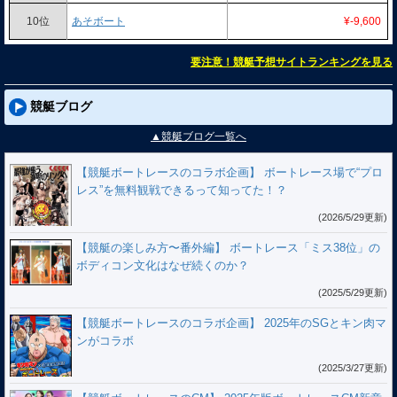
【無料予想検証結果】
競艇トレジャーハンター
10位
あそボート
¥-9,600
【無料予想検証結果】
ATARCA(アタルカ)
要注意！競艇予想サイトランキングを見る
【抜き打ち検証】
ATARCA(アタルカ)
競艇ブログ
【最新・競艇サイト】
競艇NINJA（競艇ニンジャ）
▲競艇ブログ一覧へ
【抜き打ち検証】
ボートヘブン
【競艇ボートレースのコラボ企画】 ボートレース場で“プロ
【抜き打ち検証】
ボートミリタリー
レス”を無料観戦できるって知ってた！？
【無料予想検証結果】
ボートミリタリー
(2026/5/29更新)
【最新・競艇サイト】
競艇ブースト
【競艇の楽しみ方〜番外編】 ボートレース「ミス38位」の
ボディコン文化はなぜ続くのか？
【抜き打ち検証】
船客万来
(2025/5/29更新)
【最新・競艇サイト】
一騎当船
【競艇ボートレースのコラボ企画】 2025年のSGとキン肉マ
【抜き打ち検証】
勝舟エクスプレス
ンがコラボ
(2025/3/27更新)
【抜き打ち検証】
ボートレスキュー