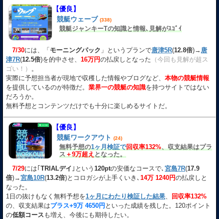
【優良】
【無料予想検証結果】
競艇トライアングル
競艇ウェーブ
(338)
【最新・競艇サイト】
競艇ジャンキーTの知識と情報､見解がｽｺﾞｲ
競艇ブレイブ
【最新・競艇サイト】
ボートファンタジー
7/30
には、「
モーニングパック
」というプランで
唐津5R
(
12.8倍
)→
唐
津7R
(
12.5倍
)を的中させ、
16万円
の払戻しとなった
（今回も見解が超ス
【抜き打ち検証】
アルティメットボート
ゴい！）
。
実際に予想担当者が現地で収穫した情報やブログなど、
本物の競艇情報
【抜き打ち検証】
競艇アシスト
を提供しているのが特徴だ。
業界一の競艇の知識
を持つサイトではない
だろうか。
【無料予想検証結果】
競艇アシスト
無料予想とコンテンツだけでも十分に楽しめるサイトだ。
【無料予想検証結果】
アルティメットボート
【優良】
【抜き打ち検証】
競艇サバイバー
競艇ワークアウト
(24)
無料予想の
1ヶ月検証で
回収率132%
、収支結果はプラ
【抜き打ち検証】
競艇ロジック
ス
＋9万超え
となった。
7/29
には｢
TRIALデイ
｣という
120pt
の安価なコースで､
宮島7R
(
17.9
【抜き打ち検証】
ボートキング
倍
)→
宮島10R
(
13.2倍
)とコロガシが上手くいき､
14万 1240円
の払戻しと
【抜き打ち検証】
なった。
競艇サバイバー
1日の抜けもなく無料予想を
1ヶ月にわたり検証した結果
、
回収率132%
【最新・競艇サイト】
競艇トライアングル
の、収支結果は
プラス+9万 4650円
といった成績を残した。120ポイント
の
低額コース
も増え、今後にも期待したい。