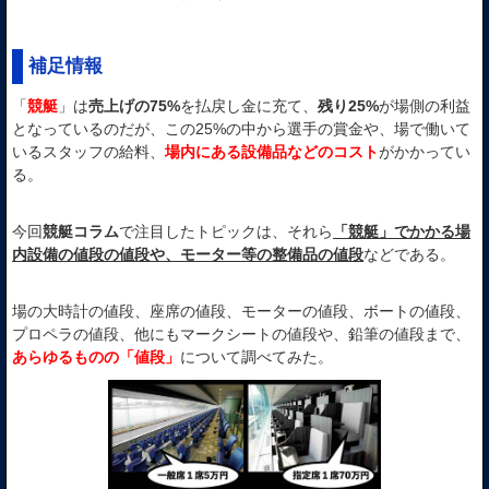
補足情報
「
競艇
」は
売上げの75%
を払戻し金に充て、
残り25%
が場側の利益
となっているのだが、この25%の中から選手の賞金や、場で働いて
いるスタッフの給料、
場内にある設備品などのコスト
がかかってい
る。
今回
競艇コラム
で注目したトピックは、それら
「競艇」でかかる場
内設備の値段の値段や、モーター等の整備品の値段
などである。
場の大時計の値段、座席の値段、モーターの値段、ボートの値段、
プロペラの値段、他にもマークシートの値段や、鉛筆の値段まで、
あらゆるものの「値段」
について調べてみた。