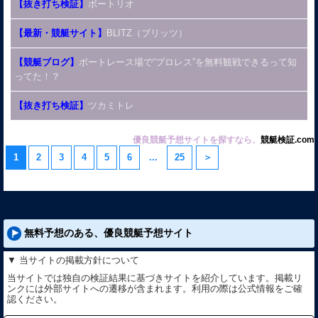
【無料予想検証結果】
ボートファンタジー
【抜き打ち検証】
ボートリオ
【無料予想検証結果】
マクリ屋
【最新・競艇サイト】
BLITZ（ブリッツ）
【抜き打ち検証】
マクリ屋
【競艇ブログ】
ボートレース場で“プロレス”を無料観戦できるって知
ってた！？
【抜き打ち検証】
アルティメットボート
【最新・競艇サイト】
ツカミトレ
【抜き打ち検証】
ツカミトレ
【抜き打ち検証】
競艇サバイバー
優良競艇予想サイトを探すなら、
競艇検証.com
【最新・競艇サイト】
NEO KYOTEI（ネオ競艇）
1
2
3
4
5
6
...
25
＞
【抜き打ち検証】
競艇タッグ
【抜き打ち検証】
競艇アシスト
【最新・競艇サイト】
ボートシグナル
無料予想のある、優良競艇予想サイト
【最新・競艇サイト】
マクリ屋
▼ 当サイトの掲載方針について
当サイトでは独自の検証結果に基づきサイトを紹介しています。掲載リ
【抜き打ち検証】
アルティメットボート
ンクには外部サイトへの遷移が含まれます。利用の際は公式情報をご確
認ください。
【抜き打ち検証】
競艇トライアングル