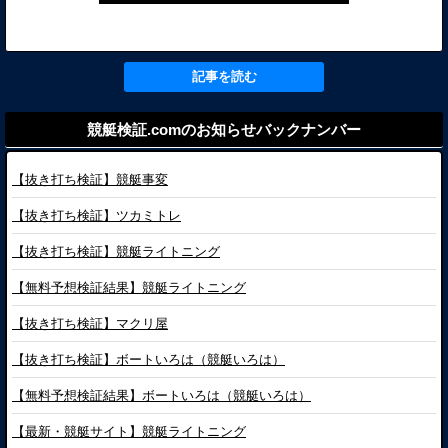
記事を読む
競艇検証.comのお知らせバックナンバー
【抜き打ち検証】
競艇事変
【抜き打ち検証】
ツカミトレ
【抜き打ち検証】
競艇ライトニング
【無料予想検証結果】
競艇ライトニング
【抜き打ち検証】
マクリ屋
【抜き打ち検証】
ボートいろは（競艇いろは）
【無料予想検証結果】
ボートいろは（競艇いろは）
【最新・競艇サイト】
競艇ライトニング