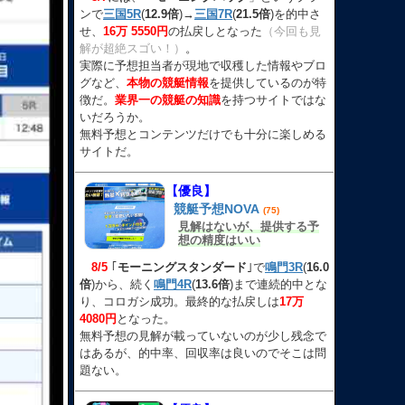
ンで
三国5R
(
12.9倍
)→
三国7R
(
21.5倍
)を的中さ
せ、
16万 5550円
の払戻しとなった
（今回も見
解が超絶スゴい！）
。
実際に予想担当者が現地で収穫した情報やブロ
グなど、
本物の競艇情報
を提供しているのが特
徴だ。
業界一の競艇の知識
を持つサイトではな
いだろうか。
無料予想とコンテンツだけでも十分に楽しめる
サイトだ。
【優良】
競艇予想NOVA
(75)
見解はないが、提供する予
想の精度はいい
8/5
｢
モーニングスタンダード
｣で
鳴門3R
(
16.0
倍
)から、続く
鳴門4R
(
13.6倍
)まで連続的中とな
り、コロガシ成功。最終的な払戻しは
17万
4080円
となった。
無料予想の見解が載っていないのが少し残念で
はあるが、的中率、回収率は良いのでそこは問
題ない。