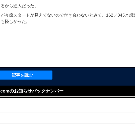
するから進入だった。
が今節スタートが見えてないので付き合わないとみて、162／345と想
内も怪しかった。
記事を読む
.comのお知らせバックナンバー