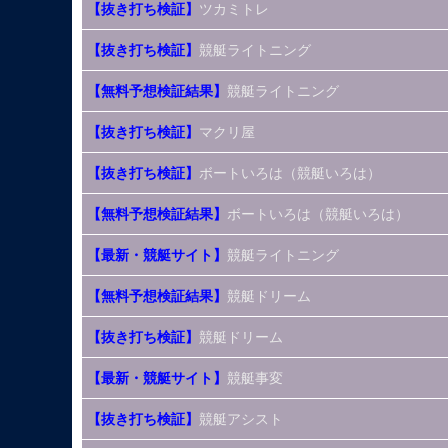
【抜き打ち検証】
ツカミトレ
【抜き打ち検証】
ボートファンタジー
【抜き打ち検証】
競艇ライトニング
【抜き打ち検証】
ボートリオ
【無料予想検証結果】
競艇ライトニング
【最新・競艇サイト】
BLITZ（ブリッツ）
【抜き打ち検証】
マクリ屋
【競艇ブログ】
ボートレース場で“プロレス”を無料観戦できる
【抜き打ち検証】
ボートいろは（競艇いろは）
【抜き打ち検証】
ツカミトレ
【無料予想検証結果】
ボートいろは（競艇いろは）
【抜き打ち検証】
競艇トライアングル
【最新・競艇サイト】
競艇ライトニング
【抜き打ち検証】
競艇ブレイブ
【抜き打ち検証】
競艇ブレイブ
【無料予想検証結果】
競艇ドリーム
【無料予想検証結果】
競艇ブレイブ
【抜き打ち検証】
競艇ドリーム
【抜き打ち検証】
ボートファンタジー
【最新・競艇サイト】
競艇事変
【最新・競艇サイト】
競艇ドリーム
【抜き打ち検証】
競艇アシスト
【抜き打ち検証】
ボートリオ