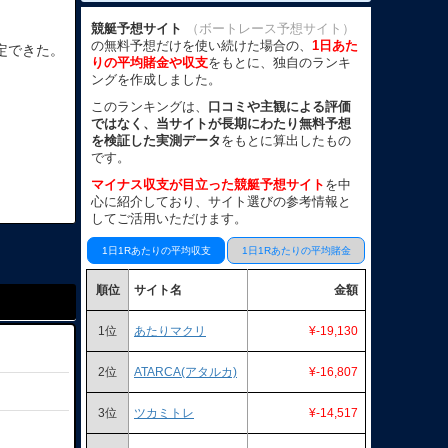
競艇予想サイト
（ボートレース予想サイト）
の無料予想だけを使い続けた場合の、
1日あた
定できた。
りの平均賭金や収支
をもとに、独自のランキ
ングを作成しました。
このランキングは、
口コミや主観による評価
ではなく、当サイトが長期にわたり無料予想
を検証した実測データ
をもとに算出したもの
です。
マイナス収支が目立った競艇予想サイト
を中
心に紹介しており、サイト選びの参考情報と
してご活用いただけます。
1日1Rあたりの平均収支
1日1Rあたりの平均賭金
順位
サイト名
金額
1位
あたりマクリ
¥-19,130
2位
ATARCA(アタルカ)
¥-16,807
3位
ツカミトレ
¥-14,517