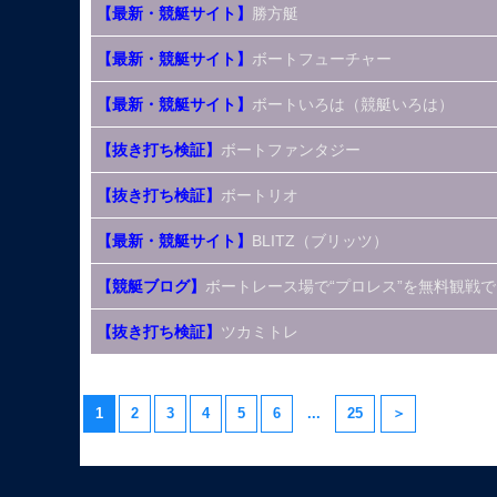
【最新・競艇サイト】
勝方艇
【無料予想検証結果】
ボートリオ
【最新・競艇サイト】
ボートフューチャー
【最新・競艇サイト】
ボートリオ
【最新・競艇サイト】
ボートいろは（競艇いろは）
【抜き打ち検証】
競艇トライアングル
【抜き打ち検証】
ボートファンタジー
【抜き打ち検証】
ツカミトレ
【抜き打ち検証】
ボートリオ
【無料予想検証結果】
ツカミトレ
【最新・競艇サイト】
BLITZ（ブリッツ）
【無料予想検証結果】
ボートファンタジー
【競艇ブログ】
ボートレース場で“プロレス”を無料観戦
【無料予想検証結果】
マクリ屋
【抜き打ち検証】
ツカミトレ
【抜き打ち検証】
マクリ屋
【抜き打ち検証】
アルティメットボート
1
2
3
4
5
6
...
25
＞
【最新・競艇サイト】
ツカミトレ
【抜き打ち検証】
競艇サバイバー