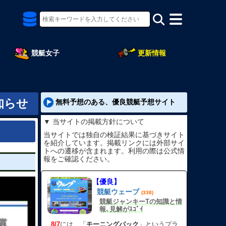
競艇女子
更新情報
知らせ
無料予想のある、優良競艇予想サイト
▼ 当サイトの掲載方針について
当サイトでは独自の検証結果に基づきサイト
を紹介しています。掲載リンクには外部サイ
トへの遷移が含まれます。利用の際は公式情
報をご確認ください。
【優良】
競艇ウェーブ
(338)
競艇ジャンキーTの知識と情
報､見解がｽｺﾞｲ
8/7
には、「
モーニングパック
」というプラ