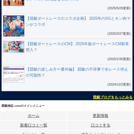
【抜き打ち検証】
船客万来
(2025/5/29更新)
【最新・競艇サイト】
一騎当船
【競艇ボートレースのコラボ企画】 2025年のSGとキン肉マ
【抜き打ち検証】
勝舟エクスプレス
ンがコラボ
(2025/3/27更新)
【抜き打ち検証】
ボートレスキュー
【競艇ボートレースのCM】 2025年版ボートレースCM新章
【最新・競艇サイト】
ATARCA(アタルカ)
突入？
【抜き打ち検証】
ボートコレクション
(2025/1/30更新)
【抜き打ち検証】
ボートミリタリー
【競艇の楽しみ方〜番外編】 競艇の不祥事で全レース停止
の可能性？
【無料予想検証結果】
ボートヘブン
(2024/12/2更新)
【抜き打ち検証】
ボートヘブン
競艇ブログをもっとみる
【最新・競艇サイト】
ボートミリタリー
競艇検証.comのメインメニュー
【抜き打ち検証】
ルーキーズ
ホーム
更新情報
【無料予想検証結果】
ボートレスキュー
新着口コミ一覧
口コミする
【最新・競艇サイト】
競艇トレジャーハンター