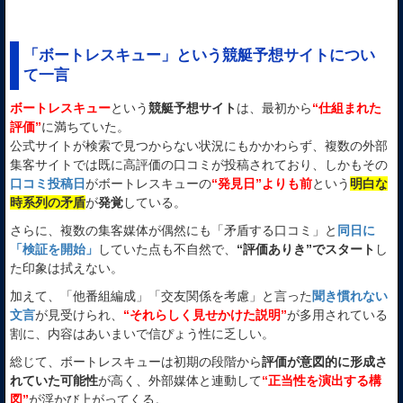
「ボートレスキュー」という競艇予想サイトについ
て一言
ボートレスキュー
という
競艇予想サイト
は、最初から
“仕組まれた
評価”
に満ちていた。
公式サイトが検索で見つからない状況にもかかわらず、複数の外部
集客サイトでは既に高評価の口コミが投稿されており、しかもその
口コミ投稿日
がボートレスキューの
“発見日”よりも前
という
明白な
時系列の矛盾
が
発覚
している。
さらに、複数の集客媒体が偶然にも「矛盾する口コミ」と
同日に
「検証を開始」
していた点も不自然で、
“評価ありき”でスタート
し
た印象は拭えない。
加えて、「他番組編成」「交友関係を考慮」と言った
聞き慣れない
文言
が見受けられ、
“それらしく見せかけた説明”
が多用されている
割に、内容はあいまいで信ぴょう性に乏しい。
総じて、ボートレスキューは初期の段階から
評価が意図的に形成さ
れていた可能性
が高く、外部媒体と連動して
“正当性を演出する構
図”
が浮かび上がってくる。