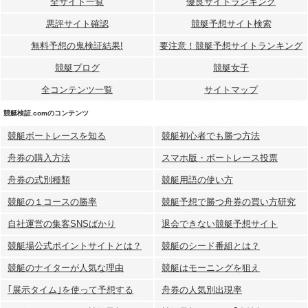
全サイト一覧
優良サイトランキング
【抜き打ち検証】
ピッタリボートA
悪評サイト確認
競艇予想サイト検索
【最新・競艇サイト】
ボートラボ
無料予想の⻤検証結果!
要注意！競艇予想サイトランキング
競艇ブログ
競艇女子
【抜き打ち検証】
ボート生活
全コンテンツ一覧
サイトマップ
【抜き打ち検証】
競艇アウトサイダーズ
競艇検証.comのコンテンツ
【抜き打ち検証】
船客万来
競艇ボートレースを知る
競艇初心者でも勝つ方法
【抜き打ち検証】
修羅
舟券の購入方法
スマホ版・ボートレース投票
【抜き打ち検証】
ボートレースパレード
舟券の式別種類
競艇用語の使い方
【無料予想検証結果】
ボートコレクション
競艇の１コースの勝率
競艇予想で勝つ舟券の買い方研究
【最新・競艇サイト】
ボートヘブン
自社運営の集客SNSばかり
退会できない競艇予想サイト
【抜き打ち検証】
修羅
競艇場公式ポイントサイトとは？
競艇のシード番組とは？
【抜き打ち検証】
タイガーボート
競艇のナイターが人気な理由
競艇はモーニングを狙え
｢展示タイム｣を使って予想する
舟券の人気別出現率
【抜き打ち検証】
タイガーボート