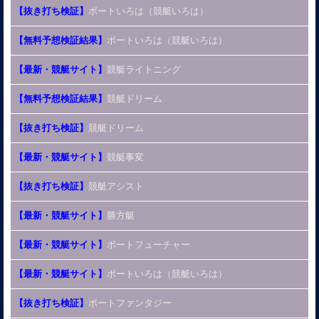
【抜き打ち検証】
ボートいろは（競艇いろは）
【抜き打ち検証】
競艇トライアングル
【無料予想検証結果】
ボートいろは（競艇いろは）
【抜き打ち検証】
競艇ブレイブ
【最新・競艇サイト】
競艇ライトニング
【抜き打ち検証】
競艇ブレイブ
【無料予想検証結果】
競艇ドリーム
【無料予想検証結果】
競艇ブレイブ
【抜き打ち検証】
ボートファンタジー
【抜き打ち検証】
競艇ドリーム
【最新・競艇サイト】
競艇ドリーム
【最新・競艇サイト】
競艇事変
【抜き打ち検証】
ボートリオ
【抜き打ち検証】
競艇アシスト
【無料予想検証結果】
ボートリオ
【最新・競艇サイト】
勝方艇
【最新・競艇サイト】
ボートリオ
【最新・競艇サイト】
ボートフューチャー
【抜き打ち検証】
競艇トライアングル
【最新・競艇サイト】
ボートいろは（競艇いろは）
【抜き打ち検証】
ツカミトレ
【抜き打ち検証】
ボートファンタジー
【無料予想検証結果】
ツカミトレ