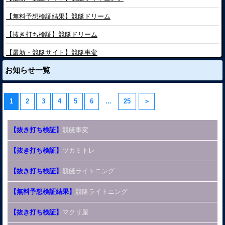
【無料予想検証結果】
競艇ドリーム
【抜き打ち検証】
競艇ドリーム
【最新・競艇サイト】
競艇事変
お知らせ一覧
【抜き打ち検証】
競艇アシスト
【最新・競艇サイト】
勝方艇
1
2
3
4
5
6
...
25
＞
【最新・競艇サイト】
ボートフューチャー
【最新・競艇サイト】
ボートいろは（競艇いろは）
【抜き打ち検証】
競艇事変
【抜き打ち検証】
ボートファンタジー
【抜き打ち検証】
ツカミトレ
【抜き打ち検証】
ボートリオ
【抜き打ち検証】
競艇ライトニング
【最新・競艇サイト】
BLITZ（ブリッツ）
【無料予想検証結果】
競艇ライトニング
【競艇ブログ】
ボートレース場で“プロレス”を無料観戦できるって知って
た！？
【抜き打ち検証】
マクリ屋
【抜き打ち検証】
ツカミトレ