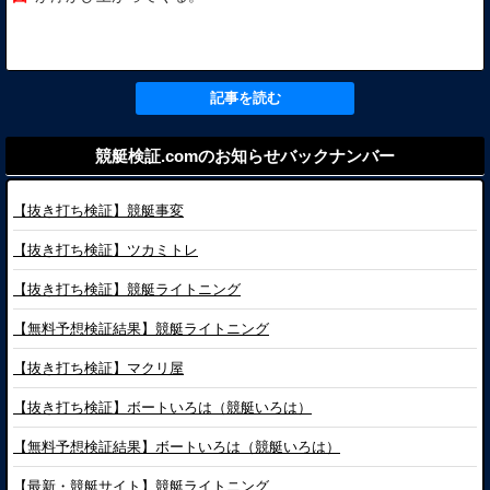
記事を読む
競艇検証.comのお知らせバックナンバー
【抜き打ち検証】
競艇事変
【抜き打ち検証】
ツカミトレ
【抜き打ち検証】
競艇ライトニング
【無料予想検証結果】
競艇ライトニング
【抜き打ち検証】
マクリ屋
【抜き打ち検証】
ボートいろは（競艇いろは）
【無料予想検証結果】
ボートいろは（競艇いろは）
【最新・競艇サイト】
競艇ライトニング