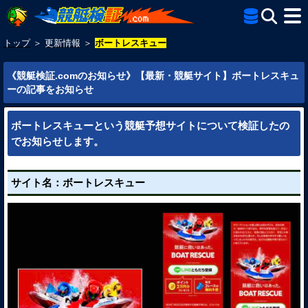
トップ
＞
更新情報
＞
ボートレスキュー
《競艇検証.comのお知らせ》【最新・競艇サイト】ボートレスキュ
ーの記事をお知らせ
ボートレスキューという競艇予想サイトについて検証したの
でお知らせします。
サイト名：ボートレスキュー