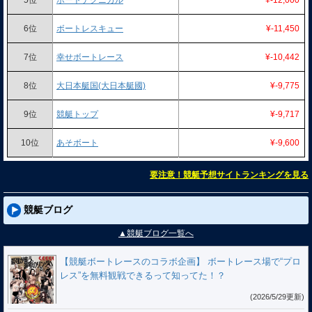
5位
ボートテクニカル
¥-12,000
【抜き打ち検証】
ATARCA(アタルカ)
6位
ボートレスキュー
¥-11,450
【抜き打ち検証】
競艇ブースト
7位
幸せボートレース
¥-10,442
【無料予想検証結果】
競艇ブースト（Boost）
8位
大日本艇国(大日本艇國)
¥-9,775
【抜き打ち検証】
ボートレスキュー
9位
競艇トップ
¥-9,717
【最新・競艇サイト】
競艇タッグ
【無料予想検証結果】
競艇トレジャーハンター
10位
あそボート
¥-9,600
【無料予想検証結果】
ATARCA(アタルカ)
要注意！競艇予想サイトランキングを見る
【抜き打ち検証】
ATARCA(アタルカ)
競艇ブログ
【最新・競艇サイト】
競艇NINJA（競艇ニンジャ）
▲競艇ブログ一覧へ
【抜き打ち検証】
ボートヘブン
【競艇ボートレースのコラボ企画】 ボートレース場で“プロ
【抜き打ち検証】
ボートミリタリー
レス”を無料観戦できるって知ってた！？
【無料予想検証結果】
ボートミリタリー
(2026/5/29更新)