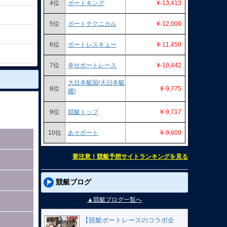
4位
ボートキング
¥-13,413
5位
ボートテクニカル
¥-12,000
6位
ボートレスキュー
¥-11,450
7位
幸せボートレース
¥-10,442
大日本艇国(大日本艇
8位
¥-9,775
國)
9位
競艇トップ
¥-9,717
10位
あそボート
¥-9,600
要注意！競艇予想サイトランキングを見る
競艇ブログ
▲競艇ブログ一覧へ
【競艇ボートレースのコラボ企