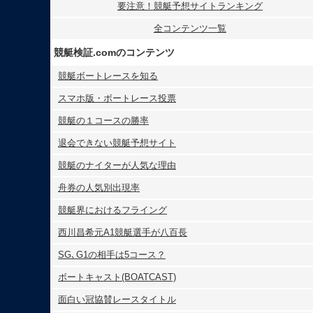
要注意！競艇予想サイトランキング
【抜き打ち検証】
アルティメットボート
全コンテンツ一覧
【抜き打ち検証】
競艇トライアングル
競艇検証.comのコンテンツ
【無料予想検証結果】
競艇トライアングル
競艇ボートレースを知る
【最新・競艇サイト】
競艇ブレイブ
スマホ版・ボートレース投票
【最新・競艇サイト】
ボートファンタジー
競艇の１コースの勝率
退会できない競艇予想サイト
【抜き打ち検証】
アルティメットボート
競艇のナイターが人気な理由
【抜き打ち検証】
競艇アシスト
舟券の人気別出現率
【無料予想検証結果】
競艇アシスト
競艇界におけるフライング
【無料予想検証結果】
アルティメットボート
西川昌希元A1競艇選手が八百長
【抜き打ち検証】
競艇サバイバー
SG､G1の相手は5コース？
【抜き打ち検証】
競艇ロジック
ボートキャスト(BOATCAST)
面白い冠協賛レースタイトル
【抜き打ち検証】
ボートキング