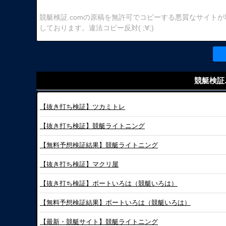
競艇検証.comの原稿を無許可でコピーする悪質なサイト
しております。違法コピー反対( ;∀;)
競艇検証
【抜き打ち検証】
ツカミトレ
【抜き打ち検証】
競艇ライトニング
【無料予想検証結果】
競艇ライトニング
【抜き打ち検証】
マクリ屋
【抜き打ち検証】
ボートいろは（競艇いろは）
【無料予想検証結果】
ボートいろは（競艇いろは）
【最新・競艇サイト】
競艇ライトニング