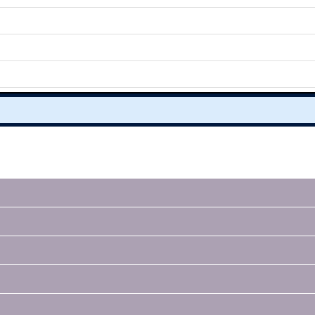
って知ってた！？