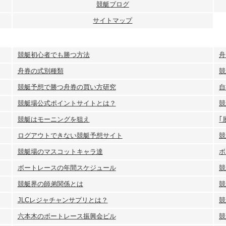
競艇ブログ
サイトマップ
競艇初心者でも勝つ方法
舟
舟券の式別種類
競
競艇予想で勝つ舟券の買い方研究
自
競艇場公式ポイントサイトとは？
競
競艇はモーニングを狙え
｢
ログアウトできない競艇予想サイト
競
競艇場のマスコットキャラ達
ボ
ボートレースの年間スケジュール
競
競艇界の師弟関係とは
競
JLCレジャチャンサプリとは？
競
六本木のボートレース振興会ビル
競