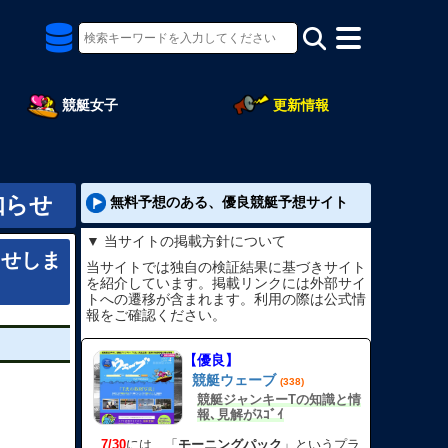
競艇女子
更新情報
知らせ
無料予想のある、優良競艇予想サイト
▼ 当サイトの掲載方針について
らせしま
当サイトでは独自の検証結果に基づきサイト
を紹介しています。掲載リンクには外部サイ
トへの遷移が含まれます。利用の際は公式情
報をご確認ください。
【優良】
競艇ウェーブ
(338)
競艇ジャンキーTの知識と情
報､見解がｽｺﾞｲ
7/30
には、「
モーニングパック
」というプラ