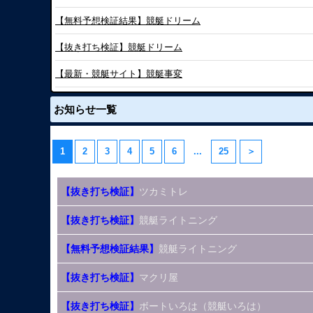
【無料予想検証結果】
競艇ドリーム
【抜き打ち検証】
競艇ドリーム
【最新・競艇サイト】
競艇事変
【抜き打ち検証】
競艇アシスト
お知らせ一覧
【最新・競艇サイト】
勝方艇
1
2
3
4
5
6
...
25
＞
【最新・競艇サイト】
ボートフューチャー
【最新・競艇サイト】
ボートいろは（競艇いろは）
【抜き打ち検証】
ツカミトレ
【抜き打ち検証】
ボートファンタジー
【抜き打ち検証】
競艇ライトニング
【抜き打ち検証】
ボートリオ
【無料予想検証結果】
競艇ライトニング
【最新・競艇サイト】
BLITZ（ブリッツ）
【抜き打ち検証】
マクリ屋
【競艇ブログ】
ボートレース場で“プロレス”を無料観戦できる
【抜き打ち検証】
ボートいろは（競艇いろは）
【抜き打ち検証】
ツカミトレ