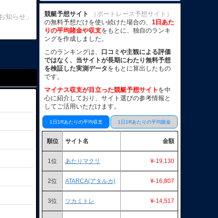
競艇予想サイト
（ボートレース予想サイト）
お知らせ」
の無料予想だけを使い続けた場合の、
1日あた
りの平均賭金や収支
をもとに、独自のランキ
ングを作成しました。
このランキングは、
口コミや主観による評価
ではなく、当サイトが長期にわたり無料予想
を検証した実測データ
をもとに算出したもの
です。
マイナス収支が目立った競艇予想サイト
を中
心に紹介しており、サイト選びの参考情報と
してご活用いただけます。
1日1Rあたりの平均収支
1日1Rあたりの平均賭金
順位
サイト名
金額
1位
あたりマクリ
¥-19,130
2位
ATARCA(アタルカ)
¥-16,807
3位
ツカミトレ
¥-14,517