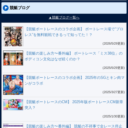
【抜き打ち検証】
ATARCA(アタルカ)
競艇ブログ
【最新・競艇サイト】
競艇NINJA（競艇ニンジャ）
▲競艇ブログ一覧へ
【抜き打ち検証】
ボートヘブン
【競艇ボートレースのコラボ企画】 ボートレース場で“プロ
【抜き打ち検証】
ボートミリタリー
レス”を無料観戦できるって知ってた！？
【無料予想検証結果】
ボートミリタリー
(2026/5/29更新)
【最新・競艇サイト】
競艇ブースト
【競艇の楽しみ方〜番外編】 ボートレース「ミス38位」の
ボディコン文化はなぜ続くのか？
【抜き打ち検証】
船客万来
(2025/5/29更新)
【最新・競艇サイト】
一騎当船
【競艇ボートレースのコラボ企画】 2025年のSGとキン肉マ
【抜き打ち検証】
勝舟エクスプレス
ンがコラボ
(2025/3/27更新)
【抜き打ち検証】
ボートレスキュー
【競艇ボートレースのCM】 2025年版ボートレースCM新章
【最新・競艇サイト】
ATARCA(アタルカ)
突入？
【抜き打ち検証】
ボートコレクション
(2025/1/30更新)
【抜き打ち検証】
ボートミリタリー
【競艇の楽しみ方〜番外編】 競艇の不祥事で全レース停止