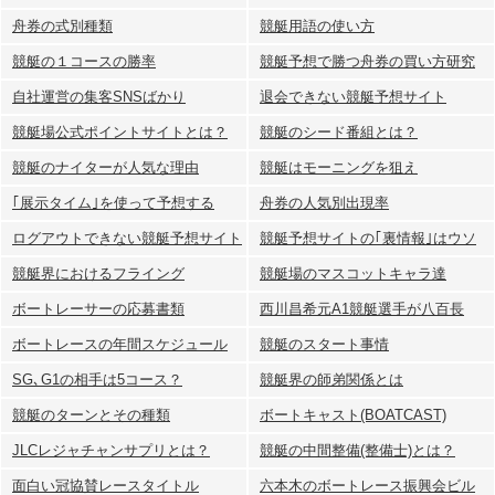
【抜き打ち検証】
ボートレースパレード
舟券の式別種類
競艇用語の使い方
【無料予想検証結果】
ボートコレクション
競艇の１コースの勝率
競艇予想で勝つ舟券の買い方研究
【最新・競艇サイト】
ボートヘブン
自社運営の集客SNSばかり
退会できない競艇予想サイト
【抜き打ち検証】
修羅
競艇場公式ポイントサイトとは？
競艇のシード番組とは？
【抜き打ち検証】
タイガーボート
競艇のナイターが人気な理由
競艇はモーニングを狙え
｢展示タイム｣を使って予想する
舟券の人気別出現率
【抜き打ち検証】
タイガーボート
ログアウトできない競艇予想サイト
競艇予想サイトの｢裏情報｣はウソ
【抜き打ち検証】
ボート生活
競艇界におけるフライング
競艇場のマスコットキャラ達
【抜き打ち検証】
ボート生活
ボートレーサーの応募書類
西川昌希元A1競艇選手が八百長
【抜き打ち検証】
ボートレースパレード
ボートレースの年間スケジュール
競艇のスタート事情
【最新・競艇サイト】
ボートレスキュー
SG､G1の相手は5コース？
競艇界の師弟関係とは
【抜き打ち検証】
船客万来
競艇のターンとその種類
ボートキャスト(BOATCAST)
【無料予想検証結果】
船客万来
JLCレジャチャンサプリとは？
競艇の中間整備(整備士)とは？
【抜き打ち検証】
競艇ビッグウェーブ
面白い冠協賛レースタイトル
六本木のボートレース振興会ビル