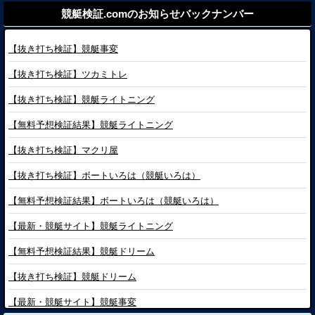
競艇検証.comのお知らせバックナンバー
【抜き打ち検証】
競艇事変
【抜き打ち検証】
ツカミトレ
【抜き打ち検証】
競艇ライトニング
【無料予想検証結果】
競艇ライトニング
【抜き打ち検証】
マクリ屋
【抜き打ち検証】
ボートいろは（競艇いろは）
【無料予想検証結果】
ボートいろは（競艇いろは）
【最新・競艇サイト】
競艇ライトニング
【無料予想検証結果】
競艇ドリーム
【抜き打ち検証】
競艇ドリーム
【最新・競艇サイト】
競艇事変