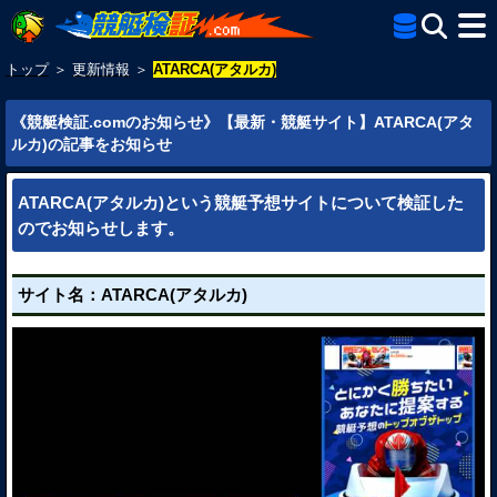
トップ
＞
更新情報
＞
ATARCA(アタルカ)
《競艇検証.comのお知らせ》【最新・競艇サイト】ATARCA(アタ
ルカ)の記事をお知らせ
ATARCA(アタルカ)という競艇予想サイトについて検証した
のでお知らせします。
サイト名：ATARCA(アタルカ)