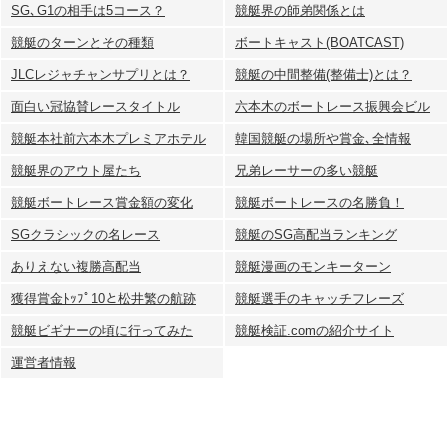
SG､G1の相手は5コース？
競艇界の師弟関係とは
【抜き打ち検証】
船客万来
競艇のターンとその種類
ボートキャスト(BOATCAST)
【無料予想検証結果】
船客万来
JLCレジャチャンサプリとは？
競艇の中間整備(整備士)とは？
【抜き打ち検証】
競艇ビッグウェーブ
面白い冠協賛レースタイトル
六本木のボートレース振興会ビル
競艇本社前六本木プレミアホテル
韓国競艇の場所や賞金､全情報
【抜き打ち検証】
タイガーボート
競艇界のアウト屋たち
兄弟レーサーの多い競艇
【抜き打ち検証】
修羅
競艇ボートレース賞金額の変化
競艇ボートレースの名勝負！
【無料予想検証結果】
タイガーボート
SGクラシックの名レース
競艇のSG高配当ランキング
【無料予想検証結果】
修羅
ありえない複勝高配当
競艇漫画のモンキーターン
【最新・競艇サイト】
ボートコレクション
獲得賞金ﾄｯﾌﾟ10と松井繁の航跡
競艇選手のキャッチフレーズ
【抜き打ち検証】
ボートレースパレード
競艇ビギナーの頃に行ってみた
競艇検証.comの紹介サイト
【抜き打ち検証】
ウルトラボート
運営者情報
【無料予想検証結果】
ボート生活
【最新・競艇サイト】
船客万来