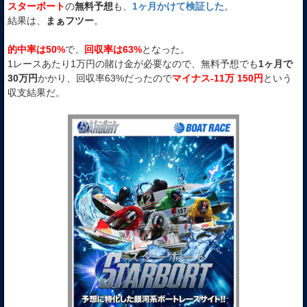
スターボート
の
無料予想
も、
1ヶ月かけて検証した
。
結果は、
まぁフツー
。
的中率は50%
で、
回収率は63%
となった。
1レースあたり1万円の賭け金が必要なので、無料予想でも
1ヶ月で
30万円
かかり、回収率63%だったので
マイナス-11万 150円
という
収支結果だ。