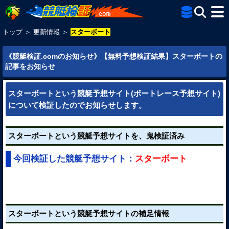
トップ
＞
更新情報
＞
スターボート
《競艇検証.comのお知らせ》【無料予想検証結果】スターボートの
記事をお知らせ
スターボートという競艇予想サイト(ボートレース予想サイト)
について検証したのでお知らせします。
スターボートという競艇予想サイトを、鬼検証済み
今回検証した競艇予想サイト
：
スターボート
スターボートという競艇予想サイトの補足情報