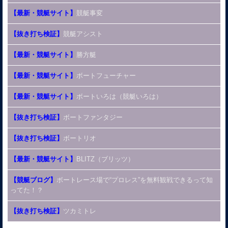
【最新・競艇サイト】
競艇ドリーム
【最新・競艇サイト】
競艇事変
【抜き打ち検証】
ボートリオ
【抜き打ち検証】
競艇アシスト
【無料予想検証結果】
ボートリオ
【最新・競艇サイト】
勝方艇
【最新・競艇サイト】
ボートリオ
【最新・競艇サイト】
ボートフューチャー
【抜き打ち検証】
競艇トライアングル
【最新・競艇サイト】
ボートいろは（競艇いろは）
【抜き打ち検証】
ツカミトレ
【抜き打ち検証】
ボートファンタジー
【無料予想検証結果】
ツカミトレ
【無料予想検証結果】
ボートファンタジー
【抜き打ち検証】
ボートリオ
【無料予想検証結果】
マクリ屋
【最新・競艇サイト】
BLITZ（ブリッツ）
【抜き打ち検証】
マクリ屋
【競艇ブログ】
ボートレース場で“プロレス”を無料観戦できるって知
ってた！？
【抜き打ち検証】
アルティメットボート
【最新・競艇サイト】
ツカミトレ
【抜き打ち検証】
ツカミトレ