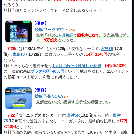
だろうか。
【無料予想検証結果】
競艇アシスト
無料予想とコンテンツだけでも十分に楽しめるサイトだ。
【無料予想検証結果】
アルティメットボート
【優良】
【抜き打ち検証】
競艇サバイバー
競艇ワークアウト
(24)
無料予想の
1ヶ月検証で
回収率132%
、収支結果はプラ
【抜き打ち検証】
競艇ロジック
ス
＋9万超え
となった。
7/29
には｢
TRIALデイ
｣という
120pt
の安価なコースで､
宮島7R
(
17.9
【抜き打ち検証】
ボートキング
倍
)→
宮島10R
(
13.2倍
)とコロガシが上手くいき､
14万 1240円
の払戻しと
【抜き打ち検証】
なった。
競艇サバイバー
1日の抜けもなく無料予想を
1ヶ月にわたり検証した結果
、
回収率132%
【最新・競艇サイト】
競艇トライアングル
の、収支結果は
プラス+9万 4650円
といった成績を残した。120ポイント
の
低額コース
も増え、今後にも期待したい。
【抜き打ち検証】
競艇タッグ
【優良】
【無料予想検証結果】
競艇サバイバー
競艇予想NOVA
(75)
見解はないが、提供する予想の精度はいい
【抜き打ち検証】
競艇ロジック
【無料予想検証結果】
競艇タッグ
7/22
｢
モーニングスタンダード
｣で
唐津5R
(
19.2倍
)から、続く
唐津
7R
(
17.8倍
)まで連続的中となり、コロガシ成功。最終的な払戻しは
17万
【抜き打ち検証】
ボートキング
8710円
となった。
無料予想の見解が載っていないのが少し残念ではあるが、的中率、回収