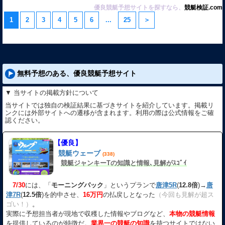
【抜き打ち検証】
競艇サバイバー
優良競艇予想サイトを探すなら、
競艇検証.com
【最新・競艇サイト】
NEO KYOTEI（ネオ競艇）
1
2
3
4
5
6
...
25
＞
【抜き打ち検証】
競艇タッグ
【抜き打ち検証】
競艇アシスト
【最新・競艇サイト】
ボートシグナル
無料予想のある、優良競艇予想サイト
【最新・競艇サイト】
マクリ屋
▼ 当サイトの掲載方針について
当サイトでは独自の検証結果に基づきサイトを紹介しています。掲載リ
【抜き打ち検証】
アルティメットボート
ンクには外部サイトへの遷移が含まれます。利用の際は公式情報をご確
認ください。
【抜き打ち検証】
競艇トライアングル
【優良】
【無料予想検証結果】
競艇トライアングル
競艇ウェーブ
(338)
【最新・競艇サイト】
競艇ジャンキーTの知識と情報､見解がｽｺﾞｲ
競艇ブレイブ
【最新・競艇サイト】
ボートファンタジー
7/30
には、「
モーニングパック
」というプランで
唐津5R
(
12.8倍
)→
唐
津7R
(
12.5倍
)を的中させ、
16万円
の払戻しとなった
（今回も見解が超ス
【抜き打ち検証】
アルティメットボート
ゴい！）
。
実際に予想担当者が現地で収穫した情報やブログなど、
本物の競艇情報
【抜き打ち検証】
競艇アシスト
を提供しているのが特徴だ。
業界一の競艇の知識
を持つサイトではない