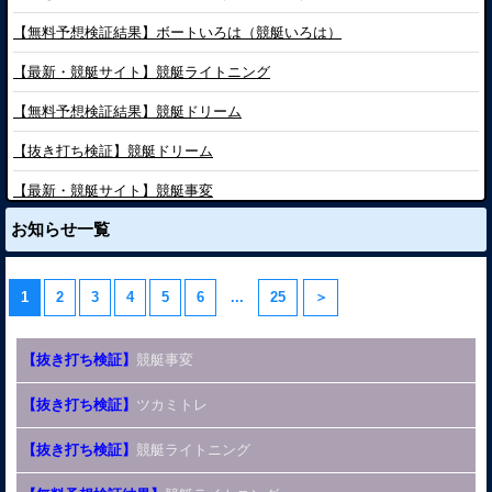
【無料予想検証結果】
ボートいろは（競艇いろは）
【最新・競艇サイト】
競艇ライトニング
【無料予想検証結果】
競艇ドリーム
【抜き打ち検証】
競艇ドリーム
【最新・競艇サイト】
競艇事変
お知らせ一覧
【抜き打ち検証】
競艇アシスト
【最新・競艇サイト】
勝方艇
1
2
3
4
5
6
...
25
＞
【最新・競艇サイト】
ボートフューチャー
【最新・競艇サイト】
ボートいろは（競艇いろは）
【抜き打ち検証】
競艇事変
【抜き打ち検証】
ボートファンタジー
【抜き打ち検証】
ツカミトレ
【抜き打ち検証】
ボートリオ
【抜き打ち検証】
競艇ライトニング
【最新・競艇サイト】
BLITZ（ブリッツ）