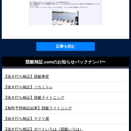
記事を読む
競艇検証.comのお知らせバックナンバー
【抜き打ち検証】
競艇事変
【抜き打ち検証】
ツカミトレ
【抜き打ち検証】
競艇ライトニング
【無料予想検証結果】
競艇ライトニング
【抜き打ち検証】
マクリ屋
【抜き打ち検証】
ボートいろは（競艇いろは）