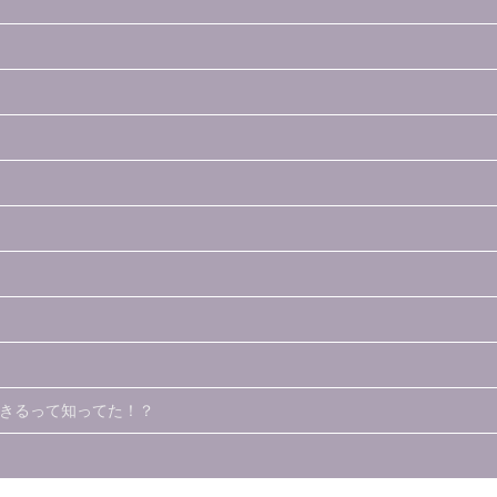
できるって知ってた！？