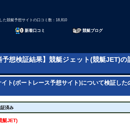
した競艇予想サイトの口コミ数：18,810
新着口コミ
競艇ブログ
料予想検証結果】競艇ジェット(競艇JET)の
想サイト(ボートレース予想サイト)について検証した
検証済み
艇JET)