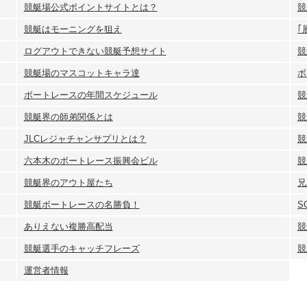
競艇場公式ポイントサイトとは？
競
競艇はモーニングを狙え
｢
ログアウトできない競艇予想サイト
競
競艇場のマスコットキャラ達
ボ
ボートレースの年間スケジュール
競
競艇界の師弟関係とは
競
JLCレジャチャンサプリとは？
競
六本木のボートレース振興会ビル
競
競艇界のアウト屋たち
兄
競艇ボートレースの名勝負！
S
ありえない複勝高配当
競
競艇選手のキャッチフレーズ
競
運営者情報