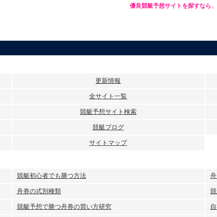
優良競艇予想サイトを探すなら、
更新情報
全サイト一覧
競艇予想サイト検索
競艇ブログ
サイトマップ
競艇初心者でも勝つ方法
舟
舟券の式別種類
競
競艇予想で勝つ舟券の買い方研究
自