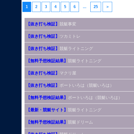
1
2
3
4
5
6
...
25
＞
【最新・競艇サイト】
勝方艇
【最新・競艇サイト】
ボートフューチャー
【抜き打ち検証】
競艇事変
【最新・競艇サイト】
ボートいろは（競艇いろは）
【抜き打ち検証】
ツカミトレ
【抜き打ち検証】
ボートファンタジー
【抜き打ち検証】
競艇ライトニング
【抜き打ち検証】
ボートリオ
【無料予想検証結果】
競艇ライトニング
【最新・競艇サイト】
BLITZ（ブリッツ）
【抜き打ち検証】
マクリ屋
【競艇ブログ】
ボートレース場で“プロレス”を無料観戦できる
【抜き打ち検証】
ボートいろは（競艇いろは）
【抜き打ち検証】
ツカミトレ
【無料予想検証結果】
ボートいろは（競艇いろは）
【抜き打ち検証】
競艇トライアングル
【最新・競艇サイト】
競艇ライトニング
【抜き打ち検証】
競艇ブレイブ
【抜き打ち検証】
競艇ブレイブ
【無料予想検証結果】
競艇ドリーム
【無料予想検証結果】
競艇ブレイブ