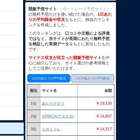
競艇予想サイト
（ボートレース予想サイト）
の無料予想だけを使い続けた場合の、
1日あた
りの平均賭金や収支
をもとに、独自のランキ
ングを作成しました。
このランキングは、
口コミや主観による評価
ではなく、当サイトが長期にわたり無料予想
を検証した実測データ
をもとに算出したもの
です。
マイナス収支が目立った競艇予想サイト
を中
心に紹介しており、サイト選びの参考情報と
してご活用いただけます。
1日1Rあたりの平均収支
1日1Rあたりの平均賭金
順位
サイト名
金額
1位
あたりマクリ
¥-19,130
2位
ATARCA(アタルカ)
¥-16,807
3位
ツカミトレ
¥-14,517