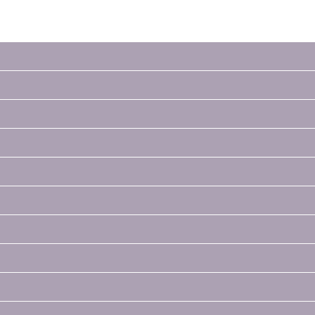
って知ってた！？