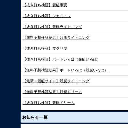
【抜き打ち検証】
競艇事変
【抜き打ち検証】
ツカミトレ
【抜き打ち検証】
競艇ライトニング
【無料予想検証結果】
競艇ライトニング
【抜き打ち検証】
マクリ屋
【抜き打ち検証】
ボートいろは（競艇いろは）
【無料予想検証結果】
ボートいろは（競艇いろは）
【最新・競艇サイト】
競艇ライトニング
【無料予想検証結果】
競艇ドリーム
【抜き打ち検証】
競艇ドリーム
【最新・競艇サイト】
競艇事変
お知らせ一覧
【抜き打ち検証】
競艇アシスト