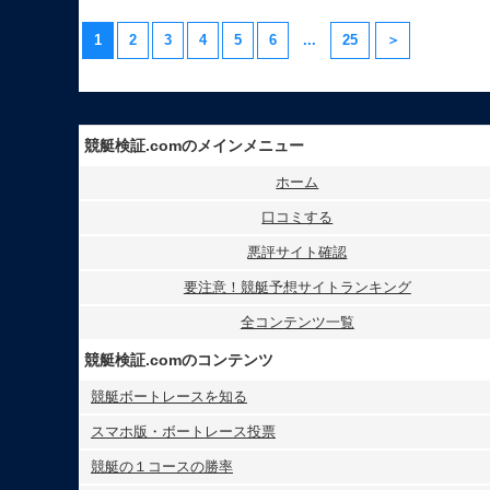
【抜き打ち検証】
アルティメットボート
1
2
3
4
5
6
...
25
＞
【最新・競艇サイト】
ツカミトレ
【抜き打ち検証】
競艇サバイバー
【最新・競艇サイト】
NEO KYOTEI（ネオ競艇）
競艇検証.comのメインメニュー
【抜き打ち検証】
競艇タッグ
ホーム
【抜き打ち検証】
競艇アシスト
口コミする
悪評サイト確認
【最新・競艇サイト】
ボートシグナル
要注意！競艇予想サイトランキング
【最新・競艇サイト】
マクリ屋
全コンテンツ一覧
【抜き打ち検証】
アルティメットボート
競艇検証.comのコンテンツ
【抜き打ち検証】
競艇トライアングル
競艇ボートレースを知る
【無料予想検証結果】
競艇トライアングル
スマホ版・ボートレース投票
【最新・競艇サイト】
競艇ブレイブ
競艇の１コースの勝率