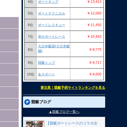
4位
ボートキング
¥-13,413
5位
ボートテクニカル
¥-12,000
6位
ボートレスキュー
¥-11,450
7位
幸せボートレース
¥-10,442
大日本艇国(大日本艇
8位
¥-9,775
國)
9位
競艇トップ
¥-9,717
10位
あそボート
¥-9,600
要注意！競艇予想サイトランキングを見る
競艇ブログ
▲競艇ブログ一覧へ
【競艇ボートレースのコラボ企