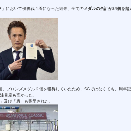
ク
」において優勝戦４着になった結果、全ての
メダルの合計が24個
を超
個、ブロンズメダル２個を獲得していたため、SGではなくても、周年
、注目度も高かった。
ン」及び「盾」も贈呈された。