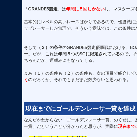
「
GRANDE5競走
」は
年間に５回しかない
し、
マスターズ
基本的にレベルの高いレースばかりであるので、優勝戦に
ップレーサーしか無理で、そういう意味では、この条件は
そして
（２）の条件
のGRANDE5競走優勝戦における、BO
ー
」だが、これは
年間５つのSGに限定されている
ので、そ
ちろんだが、運頼みにもなってくる。
まあ（１）の条件も（２）の条件も、次の項目で紹介して
く
のだろうが、それでもまだまだ数少ないと思われる。
現在までにゴールデンレーサー賞を達成
なんだかわからない「ゴールデンレーサー賞」のくせに、
ー賞」だということが分かったと思うが、実際に
現在まで