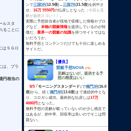
ンで
三国5R
(
12.9倍
)→
三国7R
(
21.5倍
)を的中さ
せ、
16万 5550円
の払戻しとなった
（今回も見
解が超絶スゴい！）
。
実際に予想担当者が現地で収穫した情報やブロ
ールスタ
グなど、
本物の競艇情報
を提供しているのが特
れることに
徴だ。
業界一の競艇の知識
を持つサイトではな
いだろうか。
無料予想とコンテンツだけでも十分に楽しめる
にはＳＧロ
サイトだ。
【優良】
には、プラ
競艇予想NOVA
(75)
見解はないが、提供する予
想の精度はいい
3億円相当の
8/5
｢
モーニングスタンダード
｣で
鳴門3R
(
16.0
倍
)から、続く
鳴門4R
(
13.6倍
)まで連続的中とな
り、コロガシ成功。最終的な払戻しは
17万
4080円
となった。
無料予想の見解が載っていないのが少し残念で
はあるが、的中率、回収率は良いのでそこは問
題ない。