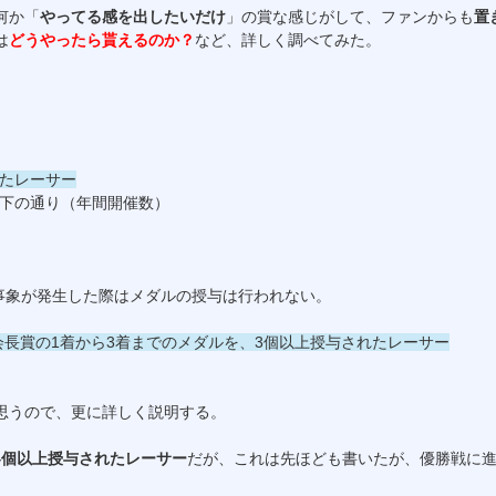
何か「
やってる感を出したいだけ
」の賞な感じがして、ファンからも
置
は
どうやったら貰えるのか？
など、詳しく調べてみた。
れたレーサー
以下の通り（年間開催数）
還事象が発生した際はメダルの授与は行われない。
興会会長賞の1着から3着までのメダルを、3個以上授与されたレーサー
思うので、更に詳しく説明する。
4個以上授与されたレーサー
だが、これは先ほども書いたが、優勝戦に