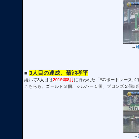
→
■
3人目の達成、菊池孝平
続いて
3人目
は
2019年8月
に行われた「SGボートレースメ
こちらも、ゴールド３個、シルバー１個、ブロンズ２個の
→