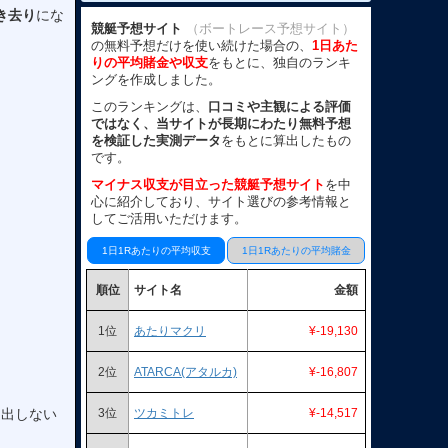
き去り
にな
競艇予想サイト
（ボートレース予想サイト）
の無料予想だけを使い続けた場合の、
1日あた
りの平均賭金や収支
をもとに、独自のランキ
ングを作成しました。
このランキングは、
口コミや主観による評価
ではなく、当サイトが長期にわたり無料予想
を検証した実測データ
をもとに算出したもの
です。
マイナス収支が目立った競艇予想サイト
を中
心に紹介しており、サイト選びの参考情報と
してご活用いただけます。
1日1Rあたりの平均収支
1日1Rあたりの平均賭金
順位
サイト名
金額
1位
あたりマクリ
¥-19,130
2位
ATARCA(アタルカ)
¥-16,807
進出しない
3位
ツカミトレ
¥-14,517