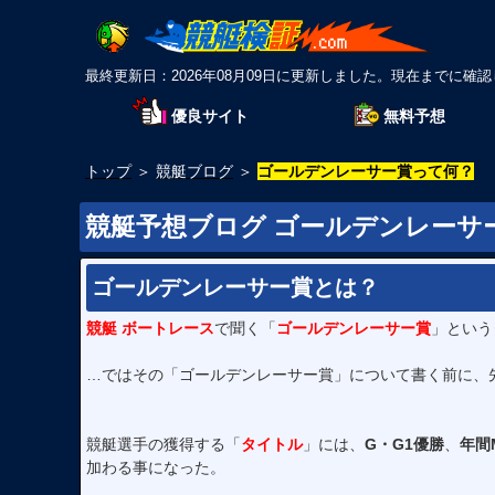
最終更新日：2026年08月09日に更新しました。現在までに確認
優良サイト
無料予想
トップ
＞
競艇ブログ
＞
ゴールデンレーサー賞って何？
競艇予想ブログ ゴールデンレーサ
ゴールデンレーサー賞とは？
競艇 ボートレース
で聞く「
ゴールデンレーサー賞
」という
…ではその「ゴールデンレーサー賞」について書く前に、
競艇選手の獲得する「
タイトル
」には、
G・G1優勝
、
年間
加わる事になった。