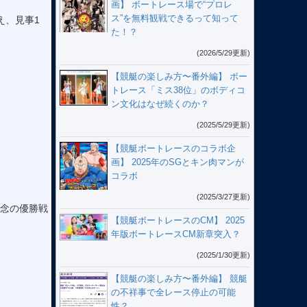
画】 ボートレース場で“プロレ
ス”を無料観戦できるって知って
え、見事1
た！？
(2026/5/29更新)
【競艇の楽しみ方〜番外編】 ボー
トレース「ミス38位」のボディコ
ン文化はなぜ続くのか？
(2025/5/29更新)
【競艇ボートレースのコラボ企
画】 2025年のSGとキン肉マンが
コラボ
(2025/3/27更新)
記念の優勝戦
【競艇ボートレースのCM】 2025
年版ボートレースCM新章突入？
(2025/1/30更新)
【競艇の楽しみ方〜番外編】 競艇
の不祥事で全レース停止の可能
性？